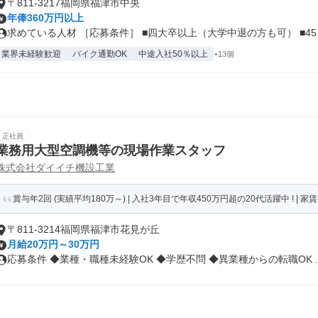
〒811-3217福岡県福津市中央
年俸360万円以上
求めている人材 ［応募条件］ ■四大卒以上（大学中退の方も可） ■45..
業界未経験歓迎
バイク通勤OK
中途入社50％以上
+13個
正社員
業務用大型空調機等の現場作業スタッフ
株式会社ダイイチ機設工業
賞与年2回 (実績平均180万～) | 入社3年目で年収450万円超の20代活躍中 ! | 家賃補
〒811-3214福岡県福津市花見が丘
月給20万円～30万円
応募条件 ◆業種・職種未経験OK ◆学歴不問 ◆異業種からの転職OK ..