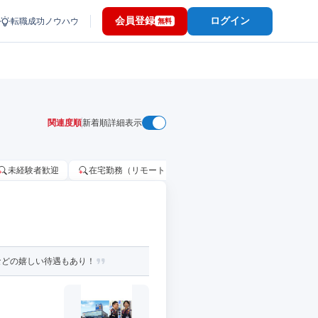
会員登録
ログイン
転職成功ノウハウ
無料
関連度順
新着順
詳細表示
未経験者歓迎
在宅勤務（リモートワーク）OK
家賃補助・住宅手当
などの嬉しい待遇もあり！