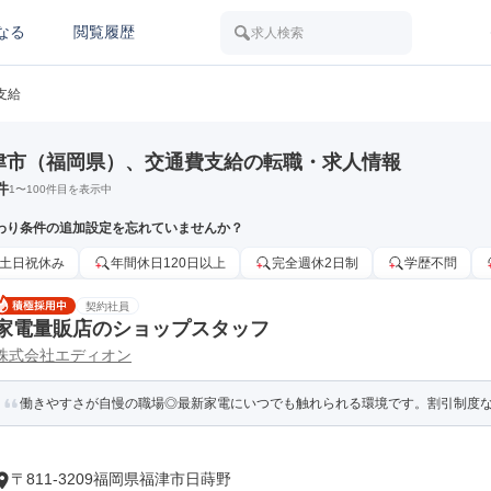
なる
閲覧履歴
求人検索
支給
津市（福岡県）、交通費支給の転職・求人情報
件
1
〜
100
件目を表示中
わり条件の追加設定を忘れていませんか？
土日祝休み
年間休日120日以上
完全週休2日制
学歴不問
契約社員
家電量販店のショップスタッフ
株式会社エディオン
働きやすさが自慢の職場◎最新家電にいつでも触れられる環境です。割引制度
〒811-3209福岡県福津市日蒔野