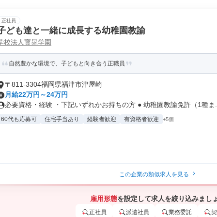
正社員
子ども達と一緒に成長する幼稚園教諭
学校法人寳晃学園
自然豊かな環境で、子どもと向き合う正職員
〒811-3304福岡県福津市津屋崎
月給22万円～24万円
必要資格・経験 ・下記いずれかお持ちの方 ● 幼稚園教諭免許（1種ま..
60代も応募可
住宅手当あり
経験者歓迎
有資格者歓迎
+5個
この企業の類似求人を見る
雇用形態
を設定して求人を絞り込みまし
正社員
派遣社員
業務委託
契