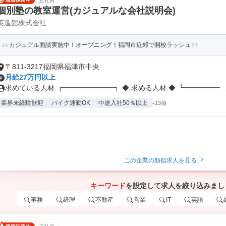
正社員
個別塾の教室運営(カジュアルな会社説明会)
英進館株式会社
カジュアル面談実施中！オープニング！福岡市近郊で開校ラッシュ
〒811-3217福岡県福津市中央
月給27万円以上
求めている人材 ┏━━━━━━━┓ ◆ 求める人材 ◆ ┗━━━━━...
業界未経験歓迎
バイク通勤OK
中途入社50％以上
+13個
この企業の類似求人を見る
キーワード
を設定して求人を絞り込みまし
事務
経理
不動産
営業
IT
英語