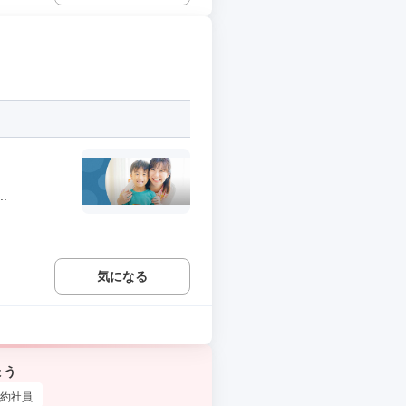
.
気になる
ょう
約社員