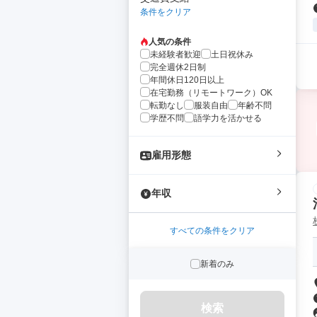
条件をクリア
人気の条件
未経験者歓迎
土日祝休み
完全週休2日制
年間休日120日以上
在宅勤務（リモートワーク）OK
転勤なし
服装自由
年齢不問
学歴不問
語学力を活かせる
雇用形態
年収
すべての条件をクリア
新着のみ
検索