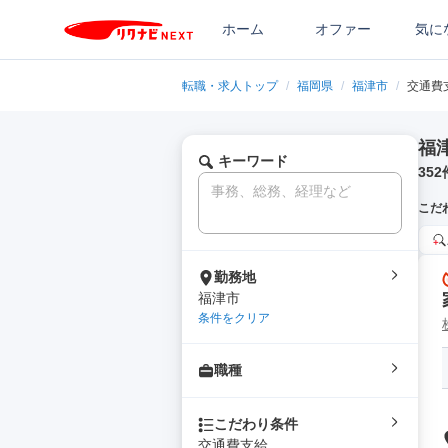
ホーム
オファー
気に
転職・求人トップ
/
福岡県
/
福津市
/
交通費
福
キーワード
352
こだ
勤務地
福津市
条件をクリア
職種
こだわり条件
交通費支給