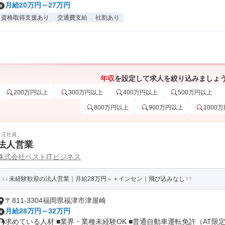
月給20万円～27万円
資格取得支援あり
交通費支給
社割あり
年収
を設定して求人を絞り込みましょ
200万円以上
300万円以上
400万円以上
500万円以上
800万円以上
900万円以上
1000
正社員
法人営業
株式会社ベストITビジネス
未経験歓迎の法人営業｜月給28万円～＋インセン｜飛び込みなし
〒811-3304福岡県福津市津屋崎
月給28万円～32万円
求めている人材 ■業界・業種未経験OK ■普通自動車運転免許（AT限定.