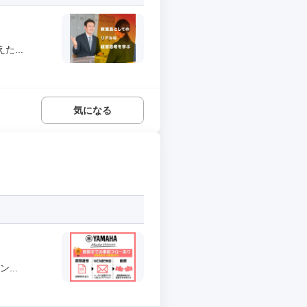
...
気になる
...