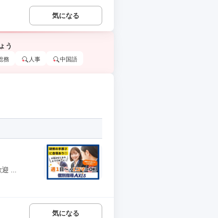
気になる
ょう
総務
人事
中国語
...
気になる