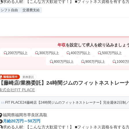
求める人材: 【こんな方大歓迎です！】 ■フィットネス資格を有する方.
シフト自由
交通費支給
年収
を設定して求人を絞り込みましょ
200万円以上
300万円以上
400万円以上
500万円以上
800万円以上
900万円以上
1000
業務委託
【藤崎店/業務委託】24時間ジムのフィットネストレー
株式会社FIT PLACE
FIT PLACE24藤崎店【24時間ジムのフィットネストレーナー】完全週休2日制／
福岡県福岡市早良区高取
月給20万円～50万円
求める人材: 【こんな方大歓迎です！】 ■フィットネス資格を有する方.