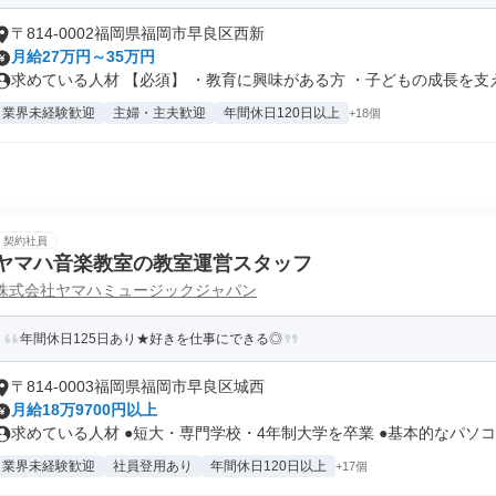
〒814-0002福岡県福岡市早良区西新
月給27万円～35万円
求めている人材 【必須】 ・教育に興味がある方 ・子どもの成長を支えた
業界未経験歓迎
主婦・主夫歓迎
年間休日120日以上
+18個
契約社員
ヤマハ音楽教室の教室運営スタッフ
株式会社ヤマハミュージックジャパン
年間休日125日あり★好きを仕事にできる◎
〒814-0003福岡県福岡市早良区城西
月給18万9700円以上
求めている人材 ●短大・専門学校・4年制大学を卒業 ●基本的なパソコン
業界未経験歓迎
社員登用あり
年間休日120日以上
+17個