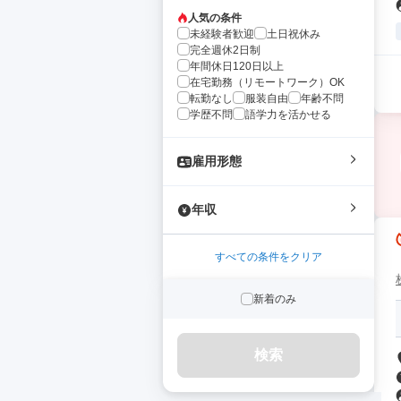
人気の条件
未経験者歓迎
土日祝休み
完全週休2日制
年間休日120日以上
在宅勤務（リモートワーク）OK
転勤なし
服装自由
年齢不問
学歴不問
語学力を活かせる
雇用形態
年収
すべての条件をクリア
新着のみ
検索