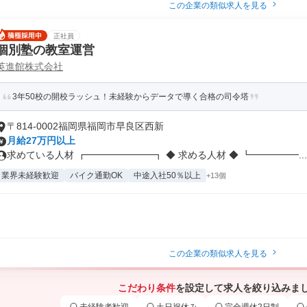
この企業の類似求人を見る
正社員
個別塾の教室運営
英進館株式会社
3年50校の開校ラッシュ！未経験からデータで導く合格の司令塔
〒814-0002福岡県福岡市早良区西新
月給27万円以上
求めている人材 ┏━━━━━━━┓ ◆ 求める人材 ◆ ┗━━━━━...
業界未経験歓迎
バイク通勤OK
中途入社50％以上
+13個
この企業の類似求人を見る
こだわり条件
を設定して求人を絞り込みま