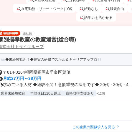
未経験者歓迎
土日祝休み
完全週休2日制
在宅勤務（リモートワーク）OK
転勤なし
服装自由
語学力を活かせる
正社員
個別指導教室の教室運営(総合職)
株式会社トライグループ
◆未経験歓迎！◆充実の研修でスキル＆キャリアアップ◎
〒814-0164福岡県福岡市早良区賀茂
月給27万円～38万円
求めている人材 ◆経験不問！意欲重視の採用です◆ 20代・30代・4...
業界未経験歓迎
年間休日120日以上
資格取得支援あり
+12個
この企業の類似求人を見る