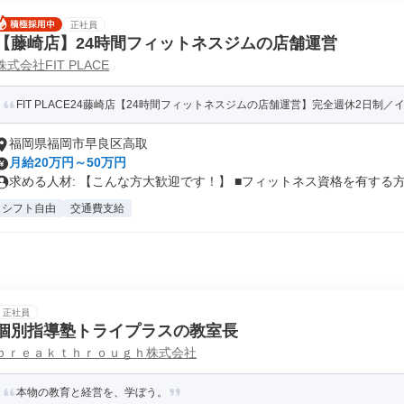
正社員
【藤崎店】24時間フィットネスジムの店舗運営
株式会社FIT PLACE
FIT PLACE24藤崎店【24時間フィットネスジムの店舗運営】完全週休2日制／イ
福岡県福岡市早良区高取
月給20万円～50万円
求める人材: 【こんな方大歓迎です！】 ■フィットネス資格を有する方.
シフト自由
交通費支給
正社員
個別指導塾トライプラスの教室長
ｂｒｅａｋｔｈｒｏｕｇｈ株式会社
本物の教育と経営を、学ぼう。