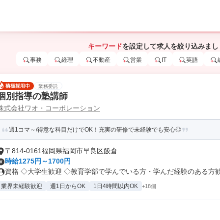
キーワード
を設定して求人を絞り込みまし
事務
経理
不動産
営業
IT
英語
業務委託
個別指導の塾講師
株式会社ワオ・コーポレーション
週1コマ～/得意な科目だけでOK！充実の研修で未経験でも安心◎
〒814-0161福岡県福岡市早良区飯倉
時給1275円～1700円
資格 ◇大学生歓迎 ◇教育学部で学んでいる方・学んだ経験のある方歓迎 
業界未経験歓迎
週1日からOK
1日4時間以内OK
+18個