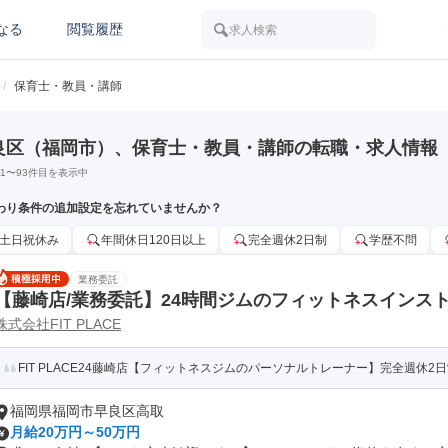
なる
閲覧履歴
求人検索
/
保育士・教員・講師
良区（福岡市）、保育士・教員・講師の転職・求人情報
1
〜
93
件目を表示中
わり条件の追加設定を忘れていませんか？
土日祝休み
年間休日120日以上
完全週休2日制
学歴不問
業務委託
【藤崎店/業務委託】24時間ジムのフィットネスインス
株式会社FIT PLACE
FIT PLACE24藤崎店【フィットネスジムのパーソナルトレーナー】完全週休2日
福岡県福岡市早良区高取
月給20万円～50万円