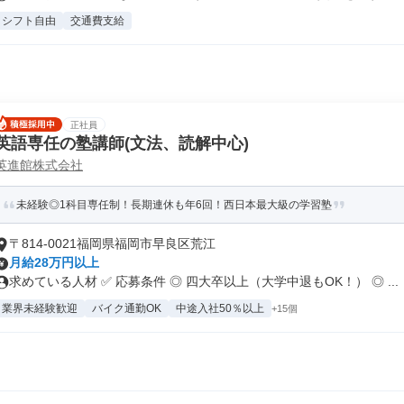
シフト自由
交通費支給
正社員
英語専任の塾講師(文法、読解中心)
英進館株式会社
未経験◎1科目専任制！長期連休も年6回！西日本最大級の学習塾
〒814-0021福岡県福岡市早良区荒江
月給28万円以上
求めている人材 ✅ 応募条件 ◎ 四大卒以上（大学中退もOK！） ◎ ...
業界未経験歓迎
バイク通勤OK
中途入社50％以上
+15個