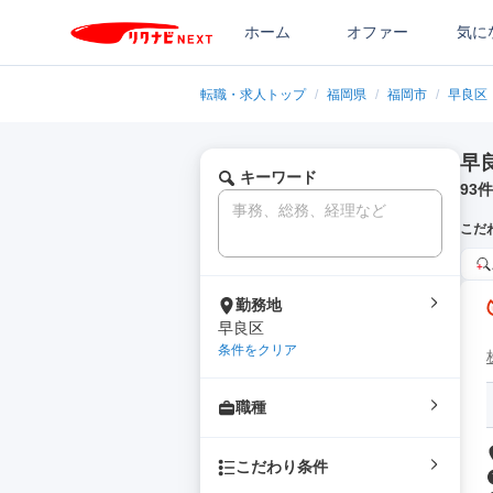
ホーム
オファー
気に
転職・求人トップ
/
福岡県
/
福岡市
/
早良区
早
キーワード
93
件
こだ
勤務地
早良区
条件をクリア
職種
こだわり条件