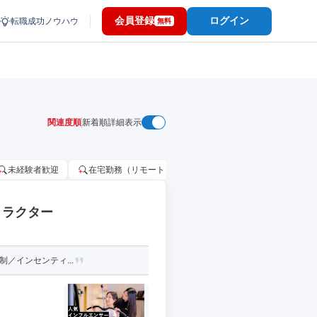
会員登録
ログイン
転職成功ノウハウ
無料
関連度順
新着順
詳細表示
未経験者歓迎
在宅勤務（リモートワーク）OK
家賃補助・住宅手当
トラクター
制／インセンティ...