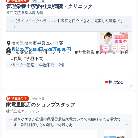
契約社員
管理栄養士/契約社員/病院・クリニック
原口病院循環器科内科
【ライフワークバランス✅️】家庭と両立できる、充実した職場です
✨
福岡県福岡市早良区小田部
月給23万5000円～26万8000円
【応募資格】 不問 【メリット】 #大量募集 #フリーター歓迎
#長期 #学歴不問 ...
フリーター歓迎
学歴不問
+2個
気になる
契約社員
家電量販店のショップスタッフ
株式会社エディオン
働きやすさが自慢の職場◎最新家電にいつでも触れられる環境で
す。割引制度などの嬉しい待遇もあ...