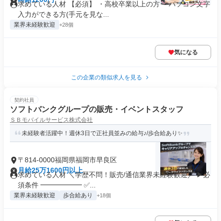
求めている人材 【必須】 ・高校卒業以上の方 ・パソコン文字
入力ができる方(手元を見な...
業界未経験歓迎
+28個
気になる
この企業の類似求人を見る
契約社員
ソフトバンクグループの販売・イベントスタッフ
ＳＢモバイルサービス株式会社
未経験者活躍中！週休3日で正社員並みの給与♪/歩合給あり✨
〒814-0000福岡県福岡市早良区
月給25万1600円以上
求めている人材 ＼学歴不問！販売/通信業界未経験歓迎／ ▶必
須条件 ━━━━━━ ✅...
業界未経験歓迎
歩合給あり
+18個