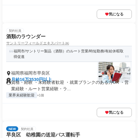
気になる
契約社員
酒類のラウンダー
サントリーフィールドエキスパート㈱
福岡市/サントリー製品（酒類）のルート営業/時短勤務/有給休暇取
得促進
福岡県福岡市早良区
月給16万3530円以上
資格・経験 ・未経験者歓迎 ・就業ブランクのある方OK ・営
業経験・ルート営業経験・ラ...
業界未経験歓迎
+1個
気になる
NEW
契約社員
早良区 幼稚園の送迎バス運転手