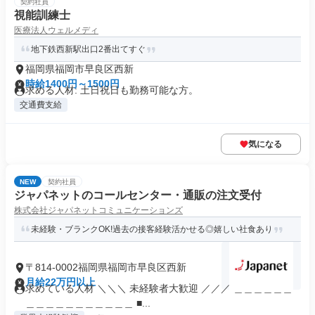
契約社員
視能訓練士
医療法人ウェルメディ
地下鉄西新駅出口2番出てすぐ
福岡県福岡市早良区西新
時給1400円～1500円
求める人材: 土日祝日も勤務可能な方。
交通費支給
気になる
NEW
契約社員
ジャパネットのコールセンター・通販の注文受付
株式会社ジャパネットコミュニケーションズ
未経験・ブランクOK!過去の接客経験活かせる◎嬉しい社食あり
〒814-0002福岡県福岡市早良区西新
月給22万円以上
求めている人材 ＼＼＼ 未経験者大歓迎 ／／／ ＿＿＿＿＿＿
＿＿＿＿＿＿＿＿＿＿＿ ■...