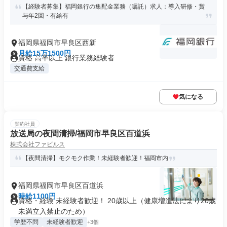
【経験者募集】福岡銀行の集配金業務（嘱託）求人：導入研修・賞
与年2回・有給有
福岡県福岡市早良区西新
月給15万1500円
資格 高卒以上 銀行業務経験者
交通費支給
気になる
契約社員
放送局の夜間清掃/福岡市早良区百道浜
株式会社ファビルス
【夜間清掃】モクモク作業！未経験者歓迎！福岡市内
福岡県福岡市早良区百道浜
時給1100円
資格・経験 未経験者歓迎！ 20歳以上（健康増進法により20歳
未満立入禁止のため）
学歴不問
未経験者歓迎
+3個