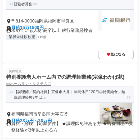
経験者募集
〒814-0000福岡県福岡市早良区
月給15万1500円
求めている人材 高卒以上 銀行業務経験者
業界未経験歓迎
+19個
気になる
契約社員
特別養護老人ホーム内での調理師業務(宗像わかば苑)
㈱ホームラン・システムズ
【調理師／契約社員】宗像市大井｜年間休日120日◎特養給食／給
食調理経験3年以上
福岡県福岡市早良区大字石釜
月給23万円～26万円
資格・経験 【応募要件】 ★調理師免許ある方 ★給食調理の実
務経験が3年以上ある方