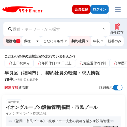
会員登録
ログイン
職種・キーワードから探す
条件保存
勤務地
職種
こだわり条件
契約社員
年収
新着のみ
1
こだわり条件の追加設定を忘れていませんか？
土日祝休み
年間休日120日以上
完全週休2日制
学歴
早良区（福岡市）、契約社員の転職・求人情報
78
件
1
〜
78
件目を表示中
関連度順
新着順
詳細表示
契約社員
イオングループの設備管理|福岡・市民プール
イオンディライト株式会社
《福岡・市民プール》2級ボイラー技士の資格を活かす設備管理