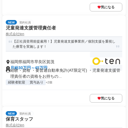
気になる
NEW
契約社員
児童発達支援管理責任者
株式会社ten
【正社員登用前提雇用！】児童発達支援事業所／個別支援を重視し
た療育を実施します！
福岡県福岡市早良区賀茂
月給30万円～45万円
経験・資格 ・要普通自動車免許(AT限定可) ・児童発達支援管
理責任者の資格をお持ちの...
経験者歓迎
賞与あり
+2個
気になる
NEW
契約社員
保育スタッフ
株式会社ten