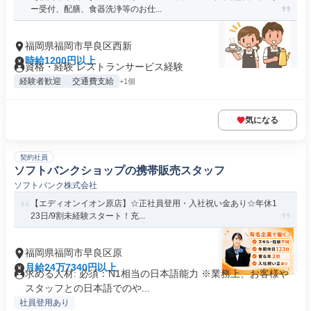
ー受付、配膳、食器洗浄等のお仕...
福岡県福岡市早良区西新
時給1200円以上
資格・経験 レストランサービス経験
経験者歓迎
交通費支給
+1個
気になる
契約社員
ソフトバンクショップの携帯販売スタッフ
ソフトバンク株式会社
【エディオンイオン原店】☆正社員登用・入社祝い金あり☆年休1
23日/9割未経験スタート！充...
福岡県福岡市早良区原
月給24万7340円以上
求める人材: 必須：N1相当の日本語能力 ※業務上、お客様や
スタッフとの日本語でのや...
社員登用あり