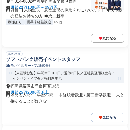
〒814-0002福岡県福岡市早良区西新
月給22万1000円～45万円
資格 【人物重視・意欲重視の採用をおこないます】 ◆携帯販
売経験お持ちの方 ◆第二新卒...
制服あり
業界未経験歓迎
+27個
気になる
契約社員
ソフトバンク販売イベントスタッフ
SBモバイルサービス株式会社
【未経験歓迎】年間休日161日／週休3日制／正社員登用制度有／
インセンティブ有／福利厚生充...
福岡県福岡市早良区百道浜
月給25万2000円以上
求める人材: ・学歴不問 ・未経験者歓迎 / 第二新卒歓迎 ・人と
接することが好きな...
気になる