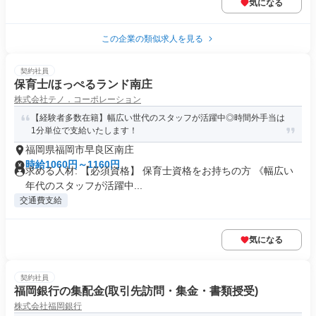
気になる
この企業の類似求人を見る
契約社員
保育士/ほっぺるランド南庄
株式会社テノ．コーポレーション
【経験者多数在籍】幅広い世代のスタッフが活躍中◎時間外手当は
1分単位で支給いたします！
福岡県福岡市早良区南庄
時給1060円～1160円
求める人材: 【必須資格】 保育士資格をお持ちの方 《幅広い
年代のスタッフが活躍中...
交通費支給
気になる
契約社員
福岡銀行の集配金(取引先訪問・集金・書類授受)
株式会社福岡銀行