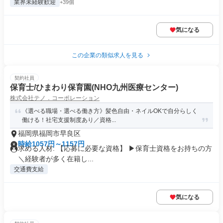
業界未経験歓迎
+39個
気になる
この企業の類似求人を見る
契約社員
保育士/ひまわり保育園(NHO九州医療センター)
株式会社テノ．コーポレーション
《選べる職場・選べる働き方》髪色自由・ネイルOKで自分らしく
働ける！社宅支援制度あり／資格...
福岡県福岡市早良区
時給1057円～1157円
求める人材: 【応募に必要な資格】 ▶保育士資格をお持ちの方
＼経験者が多く在籍し...
交通費支給
気になる