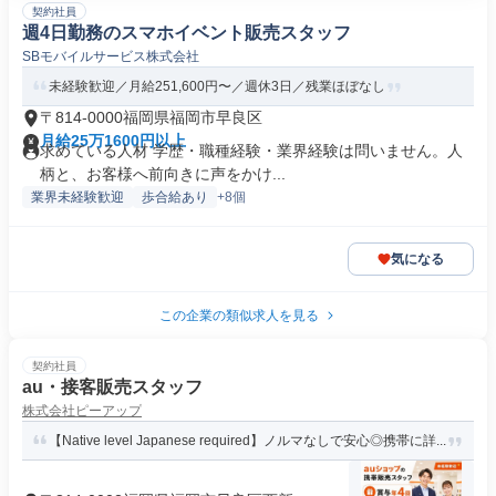
契約社員
週4日勤務のスマホイベント販売スタッフ
SBモバイルサービス株式会社
未経験歓迎／月給251,600円〜／週休3日／残業ほぼなし
〒814-0000福岡県福岡市早良区
月給25万1600円以上
求めている人材 学歴・職種経験・業界経験は問いません。人
柄と、お客様へ前向きに声をかけ...
業界未経験歓迎
歩合給あり
+8個
気になる
この企業の類似求人を見る
契約社員
au・接客販売スタッフ
株式会社ピーアップ
【Native level Japanese required】ノルマなしで安心◎携帯に詳...