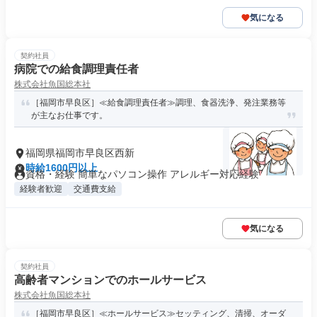
気になる
契約社員
病院での給食調理責任者
株式会社魚国総本社
［福岡市早良区］≪給食調理責任者≫調理、食器洗浄、発注業務等
が主なお仕事です。
福岡県福岡市早良区西新
時給1600円以上
資格・経験 簡単なパソコン操作 アレルギー対応経験
経験者歓迎
交通費支給
気になる
契約社員
高齢者マンションでのホールサービス
株式会社魚国総本社
［福岡市早良区］≪ホールサービス≫セッティング、清掃、オーダ