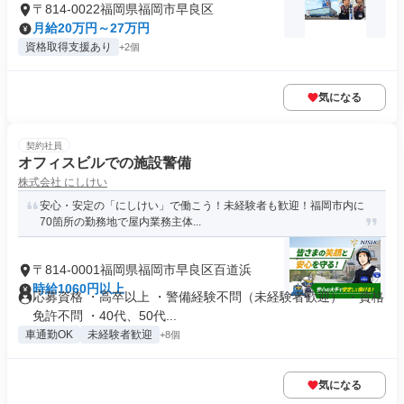
〒814-0022福岡県福岡市早良区
月給20万円～27万円
資格取得支援あり
+2個
気になる
契約社員
オフィスビルでの施設警備
株式会社 にしけい
安心・安定の「にしけい」で働こう！未経験者も歓迎！福岡市内に
70箇所の勤務地で屋内業務主体...
〒814-0001福岡県福岡市早良区百道浜
時給1060円以上
応募資格 ・高卒以上 ・警備経験不問（未経験者歓迎） ・資格
免許不問 ・40代、50代...
車通勤OK
未経験者歓迎
+8個
気になる