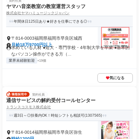
契約社員
ヤマハ音楽教室の教室運営スタッフ
株式会社ヤマハミュージックジャパン
年間休日125日あり★好きを仕事にできる◎
〒814-0003福岡県福岡市早良区城西
月給18万9700円以上
求めている人材 ●短大・専門学校・4年制大学を卒業 ●基本的
なパソコン操作ができる方（...
業界未経験歓迎
+19個
気になる
契約社員
通信サービスの解約受付コールセンター
トランスコスモス株式会社
週3日～◎扶養内OK！時短シフトも相談可(1307565)
〒814-0014福岡県福岡市早良区弥生
時給1200円