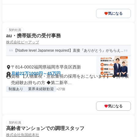
気になる
契約社員
au・携帯販売の受付事務
株式会社ピーアップ
【Native level Japanese required】直接『ありがとう』がもらえ...
〒814-0002福岡県福岡市早良区西新
月給22万1000円～45万円
資格 【人物重視・意欲重視の採用をおこないます】 ◆携帯販
売経験お持ちの方 ◆第二新卒...
制服あり
業界未経験歓迎
+27個
気になる
契約社員
高齢者マンションでの調理スタッフ
株式会社魚国総本社