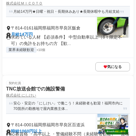
株式会社ＭＩＣＯＴＯ
月給14万円★日曜・祝日・長期休みあり★長期休暇中も月給支給
〒814-0161福岡県福岡市早良区飯倉
月給14万円
求めている人材 【必須条件】 中型自動車以上（8ｔ限定不
可）の免許をお持ちの方 【歓...
業界未経験歓迎
+10個
気になる
契約社員
TNC放送会館での施設警備
株式会社 にしけい
安心・安定の「にしけい」で働こう！未経験者も歓迎！福岡市内に
70箇所の勤務地で屋内業務主体...
〒814-0001福岡県福岡市早良区百道浜
時給1060円以上
応募資格 ・高卒以上 ・警備経験不問（未経験者歓迎） ・資格