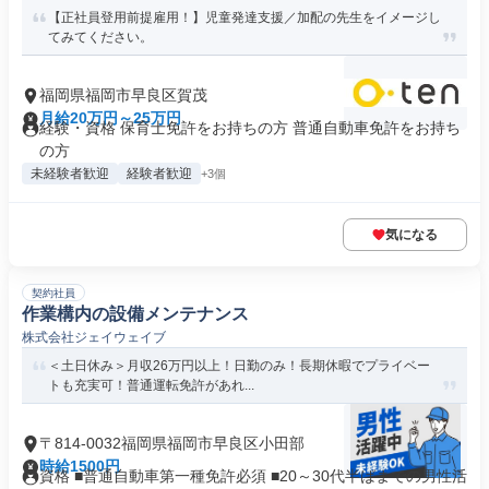
【正社員登用前提雇用！】児童発達支援／加配の先生をイメージし
てみてください。
福岡県福岡市早良区賀茂
月給20万円～25万円
経験・資格 保育士免許をお持ちの方 普通自動車免許をお持ち
の方
未経験者歓迎
経験者歓迎
+3個
気になる
契約社員
作業構内の設備メンテナンス
株式会社ジェイウェイブ
＜土日休み＞月収26万円以上！日勤のみ！長期休暇でプライベー
トも充実可！普通運転免許があれ...
〒814-0032福岡県福岡市早良区小田部
時給1500円
資格 ■普通自動車第一種免許必須 ■20～30代半ばまでの男性活