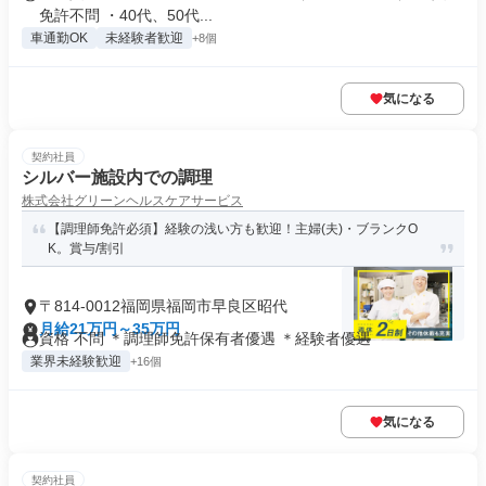
免許不問 ・40代、50代...
車通勤OK
未経験者歓迎
+8個
気になる
契約社員
シルバー施設内での調理
株式会社グリーンヘルスケアサービス
【調理師免許必須】経験の浅い方も歓迎！主婦(夫)・ブランクO
K。賞与/割引
〒814-0012福岡県福岡市早良区昭代
月給21万円～35万円
資格 不問 ＊調理師免許保有者優遇 ＊経験者優遇
業界未経験歓迎
+16個
気になる
契約社員