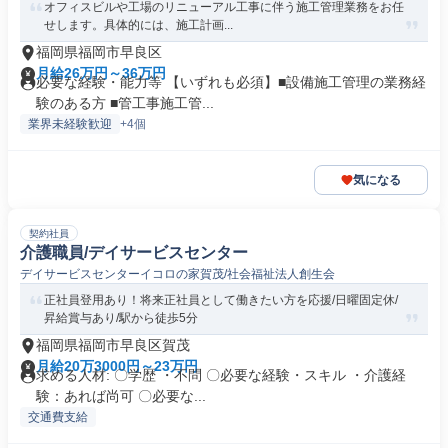
オフィスビルや工場のリニューアル工事に伴う施工管理業務をお任
せします。具体的には、施工計画...
福岡県福岡市早良区
月給26万円～36万円
必要な経験・能力等 【いずれも必須】■設備施工管理の業務経
験のある方 ■管工事施工管...
業界未経験歓迎
+4個
気になる
契約社員
介護職員/デイサービスセンター
デイサービスセンターイコロの家賀茂/社会福祉法人創生会
正社員登用あり！将来正社員として働きたい方を応援/日曜固定休/
昇給賞与あり/駅から徒歩5分
福岡県福岡市早良区賀茂
月給20万3000円～23万円
求める人材: 〇学歴 ・不問 〇必要な経験・スキル ・介護経
験：あれば尚可 〇必要な...
交通費支給