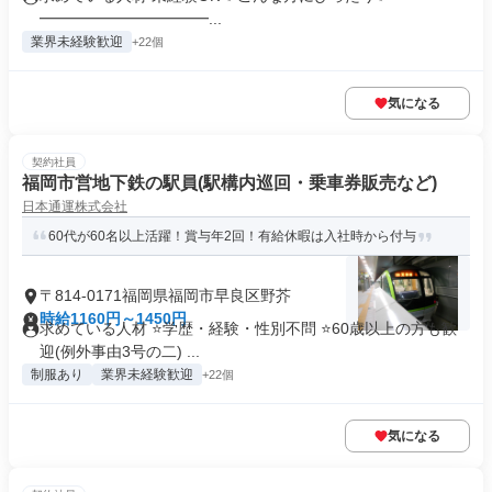
━━━━━━━━━━━...
業界未経験歓迎
+22個
気になる
契約社員
福岡市営地下鉄の駅員(駅構内巡回・乗車券販売など)
日本通運株式会社
60代が60名以上活躍！賞与年2回！有給休暇は入社時から付与
〒814-0171福岡県福岡市早良区野芥
時給1160円～1450円
求めている人材 ⭐学歴・経験・性別不問 ⭐60歳以上の方も歓
迎(例外事由3号の二) ...
制服あり
業界未経験歓迎
+22個
気になる