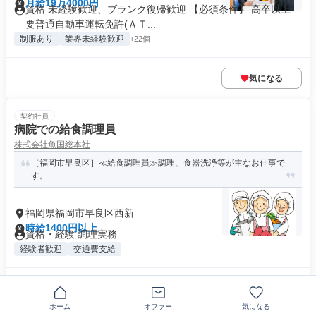
月給19万4000円
資格 未経験歓迎、ブランク復帰歓迎 【必須条件】 高卒以上
要普通自動車運転免許(ＡＴ...
制服あり
業界未経験歓迎
+22個
気になる
契約社員
病院での給食調理員
株式会社魚国総本社
［福岡市早良区］≪給食調理員≫調理、食器洗浄等が主なお仕事で
す。
福岡県福岡市早良区西新
時給1400円以上
資格・経験 調理実務
経験者歓迎
交通費支給
気になる
ホーム
オファー
気になる