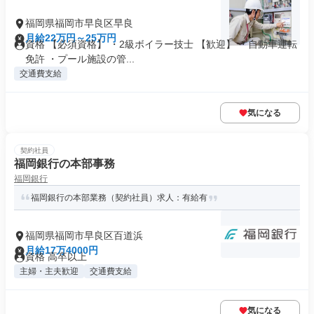
福岡県福岡市早良区早良
月給22万円～25万円
資格 【必須資格】 ・2級ボイラー技士 【歓迎】 ・自動車運転
免許 ・プール施設の管...
交通費支給
気になる
契約社員
福岡銀行の本部事務
福岡銀行
福岡銀行の本部業務（契約社員）求人：有給有
福岡県福岡市早良区百道浜
月給17万4000円
資格 高卒以上
主婦・主夫歓迎
交通費支給
気になる