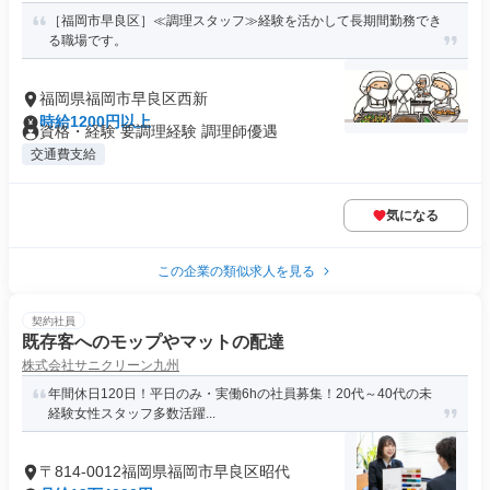
［福岡市早良区］≪調理スタッフ≫経験を活かして長期間勤務でき
る職場です。
福岡県福岡市早良区西新
時給1200円以上
資格・経験 要調理経験 調理師優遇
交通費支給
気になる
この企業の類似求人を見る
契約社員
既存客へのモップやマットの配達
株式会社サニクリーン九州
年間休日120日！平日のみ・実働6hの社員募集！20代～40代の未
経験女性スタッフ多数活躍...
〒814-0012福岡県福岡市早良区昭代