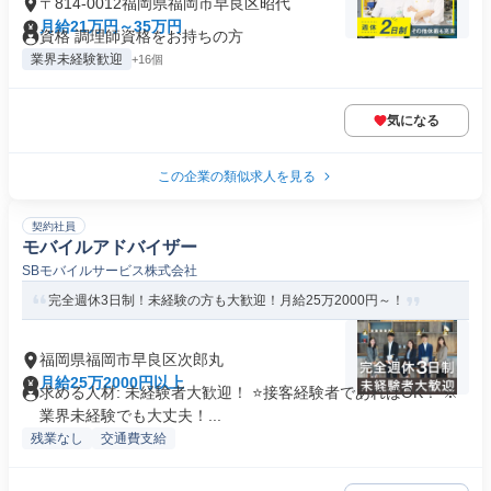
〒814-0012福岡県福岡市早良区昭代
月給21万円～35万円
資格 調理師資格をお持ちの方
業界未経験歓迎
+16個
気になる
この企業の類似求人を見る
契約社員
モバイルアドバイザー
SBモバイルサービス株式会社
完全週休3日制！未経験の方も大歓迎！月給25万2000円～！
福岡県福岡市早良区次郎丸
月給25万2000円以上
求める人材: 未経験者大歓迎！ ⭐接客経験者であればOK！ ※
業界未経験でも大丈夫！...
残業なし
交通費支給