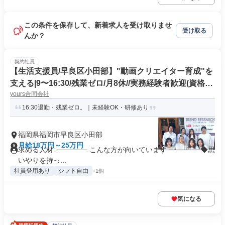
この条件を保存して、新着求人を受け取りませ
受け取る
んか？
契約社員
【生活支援員/早良区小田部】"動画クリエイター育成"を
支える|9〜16:30/残業ゼロ/月8休//実務経験者歓迎(資格不
yours合同会社
問)//
16:30退勤・残業ゼロ。｜未経験OK・研修あり
福岡県福岡市早良区小田部
月給18万円～25万円
求める人材: ────── こんな方が向いています ────── ◆思
いやりを持っ...
社員登用あり
シフト自由
+1個
気になる