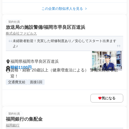
この企業の類似求人を見る
契約社員
放送局の施設警備/福岡市早良区百道浜
株式会社ファビルス
未経験者歓迎！充実した研修制度あり／安心してスタート出来ます
よ♪
福岡県福岡市早良区百道浜
時給1100円
資格・経験 20歳以上（健康増進法による） 警備未経験者歓
迎！
交通費支給
面接1回
気になる
契約社員
福岡銀行の集配金
福岡銀行