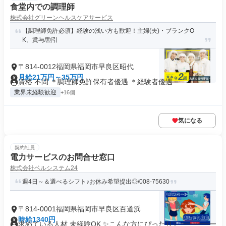
食堂内での調理師
株式会社グリーンヘルスケアサービス
【調理師免許必須】経験の浅い方も歓迎！主婦(夫)・ブランクO
K。賞与/割引
〒814-0012福岡県福岡市早良区昭代
月給21万円～35万円
資格 不問 ＊調理師免許保有者優遇 ＊経験者優遇
業界未経験歓迎
+16個
気になる
契約社員
電力サービスのお問合せ窓口
株式会社ベルシステム24
週4日～＆選べるシフト♪お休み希望提出◎/008-75630
〒814-0001福岡県福岡市早良区百道浜
時給1340円
求めている人材 未経験OK ✨こんな方にぴったり✨ ━━━━━