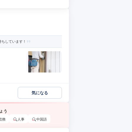
待ちしています！
気になる
ょう
総務
人事
中国語