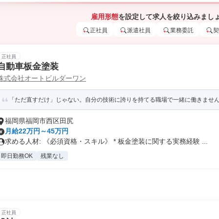
雇用形態
を設定して求人を絞り込みまし
正社員
派遣社員
業務委託
契
正社員
自動車板金塗装
株式会社オートビルダーワン
「ただ直すだけ」じゃない。自分の技術に誇りを持てる職場で一緒に働きませんか？/
福岡県福岡市西区田尻
月給22万円～45万円
求める人材: 《必須資格・スキル》 * 板金塗装に関する実務経験 ...
即日勤務OK
残業なし
正社員