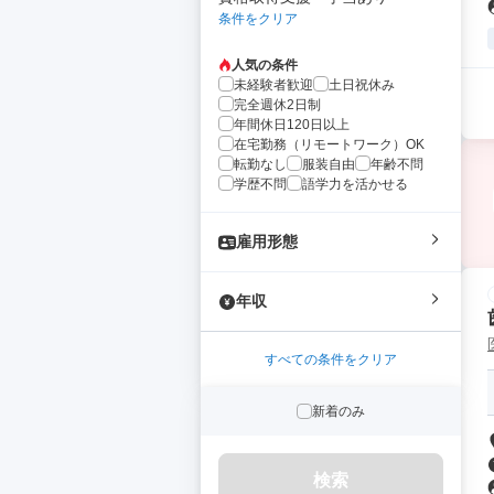
条件をクリア
人気の条件
未経験者歓迎
土日祝休み
完全週休2日制
年間休日120日以上
在宅勤務（リモートワーク）OK
転勤なし
服装自由
年齢不問
学歴不問
語学力を活かせる
雇用形態
年収
すべての条件をクリア
新着のみ
検索