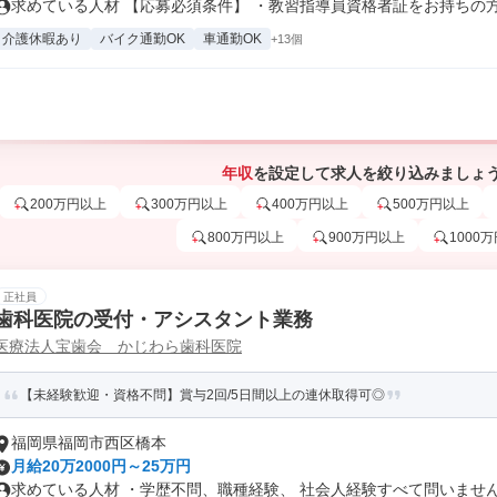
求めている人材 【応募必須条件】 ・教習指導員資格者証をお持ちの方 ・
介護休暇あり
バイク通勤OK
車通勤OK
+13個
年収
を設定して求人を絞り込みましょ
200万円以上
300万円以上
400万円以上
500万円以上
800万円以上
900万円以上
1000
正社員
歯科医院の受付・アシスタント業務
医療法人宝歯会 かじわら歯科医院
【未経験歓迎・資格不問】賞与2回/5日間以上の連休取得可◎
福岡県福岡市西区橋本
月給20万2000円～25万円
求めている人材 ・学歴不問、職種経験、 社会人経験すべて問いません。