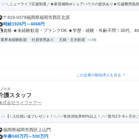
＼ニューライフ応援制度／★家賃補助orシェアハウスの提供あり★引越費用負担
〒819-0379福岡県福岡市西区北原
時給1926円～4068円
資格 ★未経験歓迎・ブランクOK ★学歴・経験・年齢不問！30代、40.
業界未経験歓迎
社員登用あり
主婦・主夫歓迎
+13個
この企業の類似求人を見る
正社員
介護スタッフ
株式会社ライフケアー
【✨入社祝い金プレゼント！✨／✅有休消化率80%以上！／✅賞与3.5~6ヶ月分／✅
福岡県福岡市西区上山門
年俸340万円～530万円