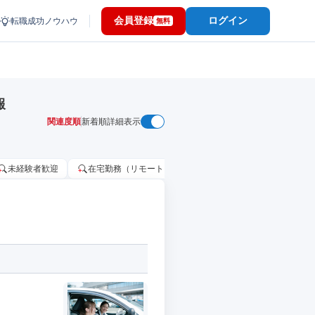
会員登録
ログイン
転職成功ノウハウ
無料
報
関連度順
新着順
詳細表示
未経験者歓迎
在宅勤務（リモートワーク）OK
家賃補助・住宅手当