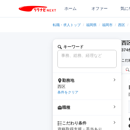
ホーム
オファー
気に
転職・求人トップ
/
福岡県
/
福岡市
/
西区
/
西
キーワード
374
こだ
勤務地
西区
条件をクリア
職種
こだわり条件
資格取得支援・手当あり