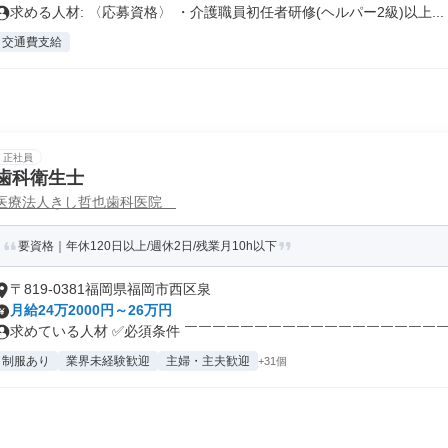
求める人材: 〈応募資格〉 ・介護職員初任者研修(ヘルパー2級)以上...
交通費支給
正社員
歯科衛生士
医療法人きし哲也歯科医院
要資格｜年休120日以上/週休2日/残業月10h以下
〒819-0381福岡県福岡市西区泉
月給24万2000円～26万円
求めている人材 ✅必須条件 ￣￣￣￣￣￣￣￣￣￣￣￣￣￣￣￣￣￣￣￣ 
制服あり
業界未経験歓迎
主婦・主夫歓迎
+31個