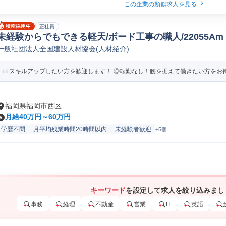
この企業の類似求人を見る
正社員
未経験からでもできる軽天/ボード工事の職人/22055Am
一般社団法人全国建設人材協会(人材紹介)
スキルアップしたい方を歓迎します！ ◎転勤なし！腰を据えて働きたい方をお
福岡県福岡市西区
月給40万円～60万円
学歴不問
月平均残業時間20時間以内
未経験者歓迎
+5個
キーワード
を設定して求人を絞り込みまし
事務
経理
不動産
営業
IT
英語