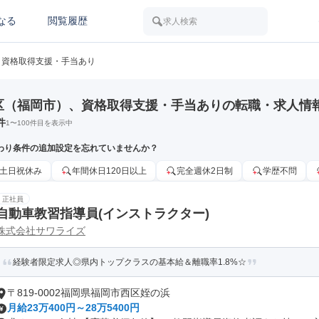
なる
閲覧履歴
求人検索
資格取得支援・手当あり
区（福岡市）、資格取得支援・手当ありの転職・求人情
件
1
〜
100
件目を表示中
わり条件の追加設定を忘れていませんか？
土日祝休み
年間休日120日以上
完全週休2日制
学歴不問
正社員
自動車教習指導員(インストラクター)
株式会社サワライズ
経験者限定求人◎県内トップクラスの基本給＆離職率1.8%☆
〒819-0002福岡県福岡市西区姪の浜
月給23万400円～28万5400円