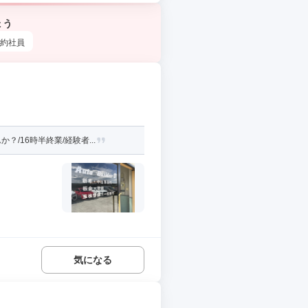
ょう
約社員
16時半終業/経験者...
気になる