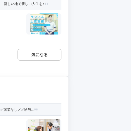
 新しい地で新しい人生を♪
..
気になる
残業なし／✅給与...