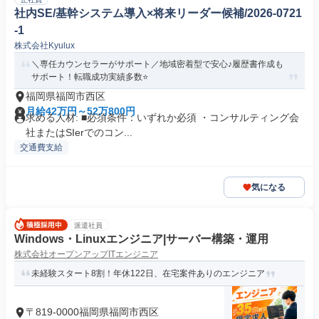
社内SE/基幹システム導入×将来リーダー候補/2026-0721
-1
株式会社Kyulux
＼専任カウンセラーがサポート／地域密着型で安心♪履歴書作成も
サポート！転職成功実績多数⭐️
福岡県福岡市西区
月給42万円～52万800円
求める人材: ■必須条件：いずれか必須 ・コンサルティング会
社またはSIerでのコン...
交通費支給
気になる
派遣社員
Windows・Linuxエンジニア|サーバー構築・運用
株式会社オープンアップITエンジニア
未経験スタート8割！年休122日、在宅案件ありのエンジニア
〒819-0000福岡県福岡市西区