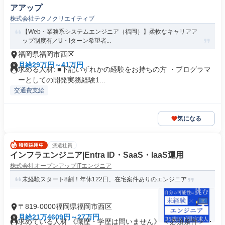
アアップ
株式会社テクノクリエイティブ
【Web・業務系システムエンジニア（福岡）】柔軟なキャリアア
ップ制度有／U・Iターン希望者...
福岡県福岡市西区
月給29万円～41万円
求める人材: ■下記いずれかの経験をお持ちの方 ・プログラマ
ーとしての開発実務経験1...
交通費支給
気になる
派遣社員
インフラエンジニア|Entra ID・SaaS・IaaS運用
株式会社オープンアップITエンジニア
未経験スタート8割！年休122日、在宅案件ありのエンジニア
〒819-0000福岡県福岡市西区
月給21万4609円～27万円
求めている人材 《職歴・学歴は問いません》 ＜必須条件＞ ・