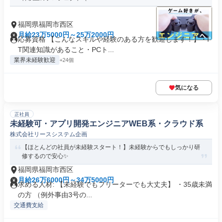
福岡県福岡市西区
月給23万5000円～25万2000円
応募資格 【こんなスキルや経験のある方を歓迎します！】・I
T関連知識があること・PCト...
業界未経験歓迎
+24個
気になる
正社員
未経験可・アプリ開発エンジニアWEB系・クラウド系
株式会社リースシステム企画
【ほとんどの社員が未経験スタート！】未経験からでもしっかり研
修するので安心✨
福岡県福岡市西区
月給26万6000円～34万5000円
求める人材: 【未経験でもフリーターでも大丈夫】 ・35歳未満
の方 （例外事由3号の...
交通費支給