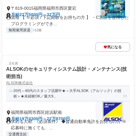
〒819-0015福岡県福岡市西区愛宕
月給22万5000円～32万円
資格 【 ※必須 / 下記経験をお持ちの方 】 ・C言語を使用した
プログラミングができ...
無期雇用派遣
+12個
気になる
正社員
ALSOKのセキュリティシステム設計・メンテナンス(技
術担当)
ALSOK株式会社
20代～40代のスタッフ活躍中★＜大手ALSOK（アルソック）の技
術＞★未経験OK／最大9...
福岡県福岡市西区姪浜駅南
月給19万4300円～22万8700円
求める人材: 《必須条件》 ◆普通自動車免許をお持ちの方 ※
応募時に無くても、...
交通費支給