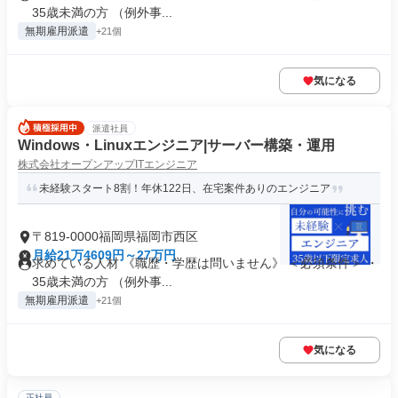
35歳未満の方 （例外事...
無期雇用派遣
+21個
気になる
派遣社員
Windows・Linuxエンジニア|サーバー構築・運用
株式会社オープンアップITエンジニア
未経験スタート8割！年休122日、在宅案件ありのエンジニア
〒819-0000福岡県福岡市西区
月給21万4609円～27万円
求めている人材 《職歴・学歴は問いません》 ＜必須条件＞ ・
35歳未満の方 （例外事...
無期雇用派遣
+21個
気になる
正社員