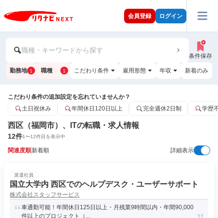
会員登録
ログイン
職種・キーワードから探す
条件保存
勤務地
職種
こだわり条件
雇用形態
年収
新着のみ
1
1
こだわり条件の追加設定を忘れていませんか？
土日祝休み
年間休日120日以上
完全週休2日制
学歴
西区（福岡市）、ITの転職・求人情報
12
件
1
〜
12
件目を表示中
関連度順
新着順
詳細表示
派遣社員
国立大学内 西区でのヘルプデスク・ユーザーサポート
株式会社スタッフサービス
車通勤可能！年間休日125日以上・月残業9時間以内・年間90,000
件以上のプロジェクト（...