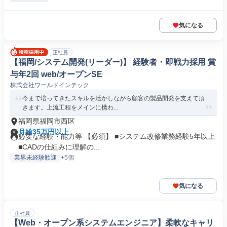
気になる
正社員
【福岡/システム開発(リーダー)】 経験者・即戦力採用 賞
与年2回 web/オープンSE
株式会社ワールドインテック
今まで培ってきたスキルを活かしながら顧客の製品開発を支えて頂
きます。上流工程をメインに携わ...
福岡県福岡市西区
月給35万円以上
必要な経験・能力等 【必須】 ■システム改修業務経験5年以上
■CADの仕組みに理解の...
業界未経験歓迎
+5個
気になる
正社員
【Web・オープン系システムエンジニア】柔軟なキャリ