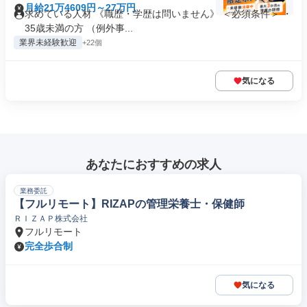
月給21万4609円～27万円
求めている人材 《職歴・学歴は問いません》 ＜必須条件＞ ・
35歳未満の方 （例外事...
業界未経験歓迎
+22個
気になる
あなたにおすすめの求人
業務委託
【フルリモート】RIZAPの管理栄養士・保健師
ＲＩＺＡＰ株式会社
フルリモート
完全歩合制
気になる