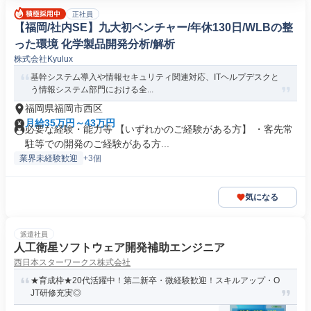
正社員
【福岡/社内SE】九大初ベンチャー/年休130日/WLBの整
った環境 化学製品開発分析/解析
株式会社Kyulux
基幹システム導入や情報セキュリティ関連対応、ITヘルプデスクと
う情報システム部門における全...
福岡県福岡市西区
月給35万円～43万円
必要な経験・能力等 【いずれかのご経験がある方】 ・客先常
駐等での開発のご経験がある方...
業界未経験歓迎
+3個
気になる
派遣社員
人工衛星ソフトウェア開発補助エンジニア
西日本スターワークス株式会社
★育成枠★20代活躍中！第二新卒・微経験歓迎！スキルアップ・O
JT研修充実◎