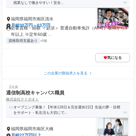
残業なしで働きやすい！安全...
福岡県福岡市南区清水
月給30万円～63万円
必要資格・経験 ＜必須＞ 普通自動車免許（AT可）取得から3
年以上 ※定年60歳 ...
資格取得支援あり
+5個
気になる
この企業の類似求人を見る
正社員
通信制高校キャンパス職員
株式会社テドポオト
オープニング募集！【年休128日＆完全週休2日】生徒の夢・目標
をサポート・私生活も大切にで...
福岡県福岡市南区大橋
月給22万円以上