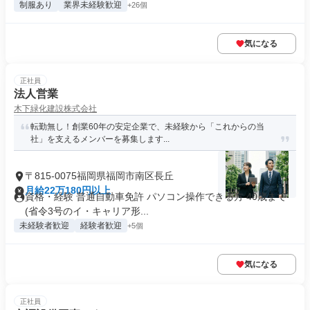
制服あり
業界未経験歓迎
+26個
気になる
正社員
法人営業
木下緑化建設株式会社
転勤無し！創業60年の安定企業で、未経験から「これからの当
社」を支えるメンバーを募集します...
〒815-0075福岡県福岡市南区長丘
月給22万180円以上
資格・経験 普通自動車免許 パソコン操作できる方 40歳まで
(省令3号のイ・キャリア形...
未経験者歓迎
経験者歓迎
+5個
気になる
正社員