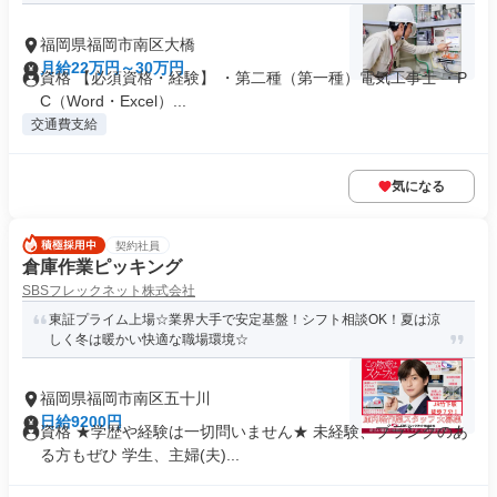
福岡県福岡市南区大橋
月給22万円～30万円
資格 【必須資格・経験】 ・第二種（第一種）電気工事士 ・P
C（Word・Excel）...
交通費支給
気になる
契約社員
倉庫作業ピッキング
SBSフレックネット株式会社
東証プライム上場☆業界大手で安定基盤！シフト相談OK！夏は涼
しく冬は暖かい快適な職場環境☆
福岡県福岡市南区五十川
日給9200円
資格 ★学歴や経験は一切問いません★ 未経験、ブランクのあ
る方もぜひ 学生、主婦(夫)...