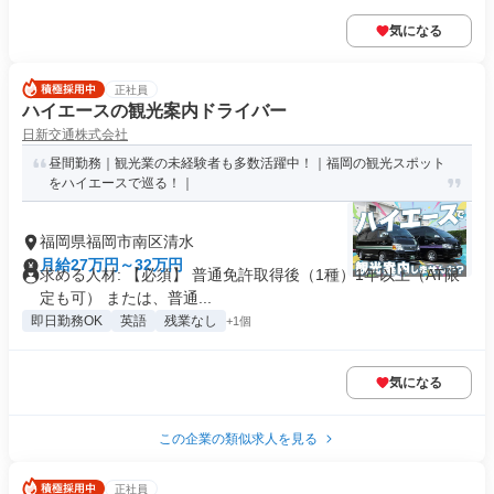
気になる
正社員
ハイエースの観光案内ドライバー
日新交通株式会社
昼間勤務｜観光業の未経験者も多数活躍中！｜福岡の観光スポット
をハイエースで巡る！｜
福岡県福岡市南区清水
月給27万円～32万円
求める人材: 【必須】 普通免許取得後（1種）1年以上（AT限
定も可） または、普通...
即日勤務OK
英語
残業なし
+1個
気になる
この企業の類似求人を見る
正社員