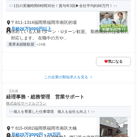
1日の実働時間6時間30分！賞与年3回▶全社平均約86万円！
〒811-1314福岡県福岡市南区的場
月給26万5000円以上
求めている人材 Iターン・Uターン歓迎。 勤務開始日は柔軟に
対応します。 在職中の方や...
業界未経験歓迎
+24個
気になる
この企業の類似求人を見る
正社員
経理事務・総務管理 営業サポート
株式会社サークルプラン
個人を尊重した仕事環境 個人も会社も向上！
〒815-0082福岡県福岡市南区大楠
月給25万3000円～29万円