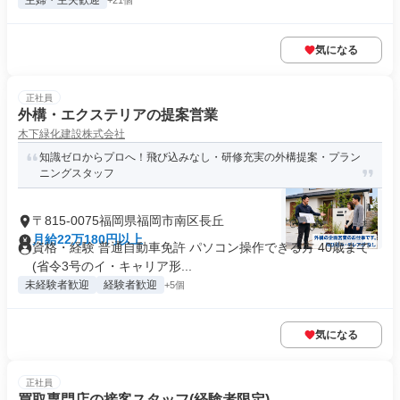
主婦・主夫歓迎
+21個
気になる
正社員
外構・エクステリアの提案営業
木下緑化建設株式会社
知識ゼロからプロへ！飛び込みなし・研修充実の外構提案・プラン
ニングスタッフ
〒815-0075福岡県福岡市南区長丘
月給22万180円以上
資格・経験 普通自動車免許 パソコン操作できる方 40歳まで
(省令3号のイ・キャリア形...
未経験者歓迎
経験者歓迎
+5個
気になる
正社員
買取専門店の接客スタッフ(経験者限定)