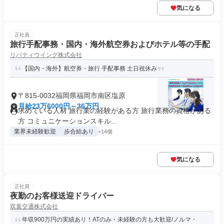
気になる
正社員
旅行手配事務・国内・海外航空券およびホテル等の手配
リバティウイング株式会社
【国内・海外】航空券・旅行 手配事務 土日祝休み
〒815-0032福岡県福岡市南区塩原
月給23万6000円～36万円
求めている人材 旅行業の経験がある方 旅行業務の資格がある
方 コミュニケーションスキル...
業界未経験歓迎
歩合給あり
+14個
気になる
正社員
夜勤のお客様送迎ドライバー
双葉交通株式会社
年収900万円の実績あり！ATのみ・未経験の方も大歓迎/ノルマ・