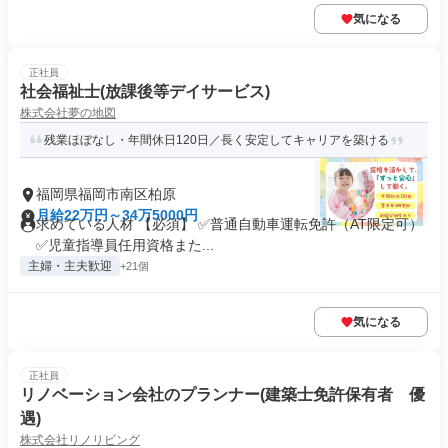
気になる
正社員
社会福祉士(放課後等デイサービス)
株式会社夢の地図
残業ほぼなし・年間休日120日／長く安定してキャリアを築ける
福岡県福岡市南区柏原
月給22万円～34万5000円
求めている人材 【必須】 ✅普通自動車運転免許（AT限定可）
✅児童指導員任用資格また...
主婦・主夫歓迎
+21個
気になる
正社員
リノベーション会社のプランナー(建築士免許保有者 優
遇)
株式会社リノリビング