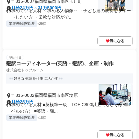
〒815-0037福岡県福岡市南区玉川町
月給24万円～31万5000円
求めている人材 ～求める人物像～ ・子ども達の成長をサポー
トしたい方 ・柔軟な対応がで...
業界未経験歓迎
+29個
気になる
契約社員
翻訳コーディネーター(英語・翻訳)、企画・制作
株式会社トゥブルーム
好きな英語を仕事に活かす
〒815-0032福岡県福岡市南区塩原
月給25万円
求めている人材 ■英検準一級、TOEIC800以上（もしくは同レ
ベルの方） ■英語・翻...
業界未経験歓迎
+18個
気になる