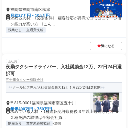
福岡県福岡市南区柳瀬
月給27万円～105万円
求める人材: 《必須条件》 顧客対応が得意でコミュニケーショ
ン能力が高い方 《こん...
残業なし
交通費支給
気になる
正社員
夜勤タクシードライバー、入社奨励金12万、22日24日選
択可
五十川タクシー有限会社
クールビズ導入/入社奨励金最大12万！月22or24日選択制
〒815-0001福岡県福岡市南区五十川
年俸400万円～750万円
求めている人材 ・1種運転免許取得後３年以上経過した方 ★
２種免許の取得は全額会社負...
制服あり
業界未経験歓迎
+25個