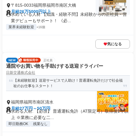
〒815-0033福岡県福岡市南区大橋
月給26万5000円以上
求めている人材 【知識・経験不問】未経験からの正社員・営
業デビューもサポート！ 《必...
業界未経験歓迎
+16個
気になる
NEW
正社員
通院やお買い物を手助けする送迎ドライバー
日新交通株式会社
【未経験歓迎】送迎サービスで人助け！普通運転免許だけで社会福
祉のお仕事をスタート！
福岡県福岡市南区清水
月給27万円～50万円
求める人材: 【必須】 普通運転免許（AT限定可）取得後1年以
上 ※業務に必要な二...
即日勤務OK
残業なし