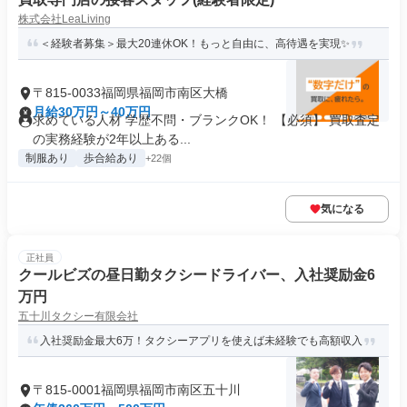
株式会社LeaLiving
＜経験者募集＞最大20連休OK！もっと自由に、高待遇を実現✨
〒815-0033福岡県福岡市南区大橋
月給30万円～40万円
求めている人材 学歴不問・ブランクOK！ 【必須】 買取査定
の実務経験が2年以上ある...
制服あり
歩合給あり
+22個
気になる
正社員
クールビズの昼日勤タクシードライバー、入社奨励金6
万円
五十川タクシー有限会社
入社奨励金最大6万！タクシーアプリを使えば未経験でも高額収入
〒815-0001福岡県福岡市南区五十川