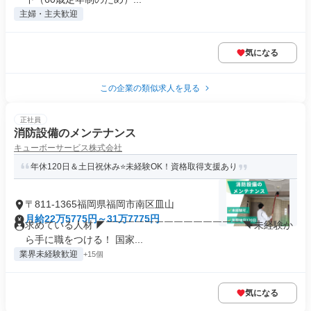
主婦・主夫歓迎
気になる
この企業の類似求人を見る
正社員
消防設備のメンテナンス
キューボーサービス株式会社
年休120日＆土日祝休み⭐未経験OK！資格取得支援あり
〒811-1365福岡県福岡市南区皿山
月給22万5775円～31万7775円
求めている人材 ◤￣￣￣￣￣￣￣￣￣￣￣￣￣￣◥ 未経験か
ら手に職をつける！ 国家...
業界未経験歓迎
+15個
気になる