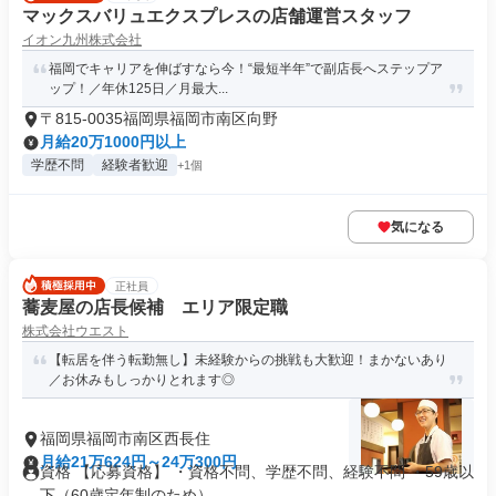
マックスバリュエクスプレスの店舗運営スタッフ
イオン九州株式会社
福岡でキャリアを伸ばすなら今！“最短半年”で副店長へステップア
ップ！／年休125日／月最大...
〒815-0035福岡県福岡市南区向野
月給20万1000円以上
学歴不問
経験者歓迎
+1個
気になる
正社員
蕎麦屋の店長候補 エリア限定職
株式会社ウエスト
【転居を伴う転勤無し】未経験からの挑戦も大歓迎！まかないあり
／お休みもしっかりとれます◎
福岡県福岡市南区西長住
月給21万624円～24万300円
資格 【応募資格】 ・資格不問、学歴不問、経験不問 ・59歳以
下（60歳定年制のため）...