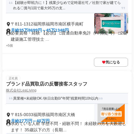
【経験が即戦力に！】残業少なめで定時退社可／社割で家が建てら
れる〇賞与1回で最大95万の支...
〒811-1312福岡県福岡市南区横手南町
月給35万8699円～45万1348円
必要資格・経験 【必須】 □普通自動車免許（AT限定可） □2級
建築施工管理技士 ...
+5個
気になる
正社員
ブランド品買取店の反響接客スタッフ
株式会社LeaLiving
異業種×未経験OK /休日出勤0/”年間”残業時間10h以内
〒815-0033福岡県福岡市南区大橋
月給27万円～40万円
求めている人材 学歴不問・経験不問！ 未経験の方を大歓迎し
ます！ 35歳以下の方（長期...