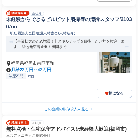
正社員
未経験からできるビルピット清掃等の清掃スタッフ/2103
6Am
一般社団法人全国建設人材協会(人材紹介)
【事業拡大のため増員！】スキルアップを目指したい方を歓迎しま
す！ ◎地元密着企業！福岡県で...
福岡県福岡市南区平和
月給22万円～42万円
学歴不問
+6個
気になる
この企業の類似求人を見る
正社員
無料点検・住宅保守アドバイス✨未経験大歓迎(福岡市)
三共アメニテクス株式会社