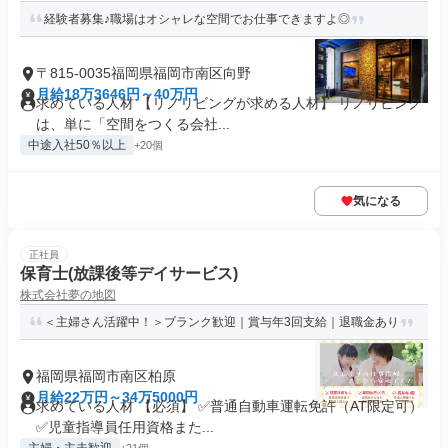
経験者募集♪職場はオシャレな空間でお仕事できますよ◎
〒815-0035福岡県福岡市南区向野
月給18万3646円～40万円
求めている人材 【リノリビングが求める人材】 リノリビング
は、単に「空間をつくる会社...
中途入社50％以上
+20個
気になる
正社員
保育士(放課後等デイサービス)
株式会社夢の地図
＜主婦さん活躍中！＞ブランク歓迎｜賞与年3回支給｜退職金あり
福岡県福岡市南区柏原
月給22万円～34万5000円
求めている人材 【必須】 ✅普通自動車運転免許（AT限定可）
✅児童指導員任用資格また...