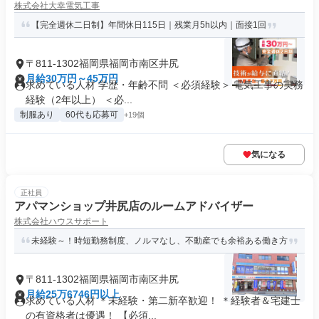
株式会社大幸電気工事
【完全週休二日制】年間休日115日｜残業月5h以内｜面接1回
〒811-1302福岡県福岡市南区井尻
月給30万円～45万円
求めている人材 学歴・年齢不問 ＜必須経験＞ 電気工事の実務
経験（2年以上） ＜必...
制服あり
60代も応募可
+19個
気になる
正社員
アパマンショップ井尻店のルームアドバイザー
株式会社ハウスサポート
未経験～！時短勤務制度、ノルマなし、不動産でも余裕ある働き方
〒811-1302福岡県福岡市南区井尻
月給25万6746円以上
求めている人材 ＊未経験・第二新卒歓迎！ ＊経験者＆宅建士
の有資格者は優遇！ 【必須...