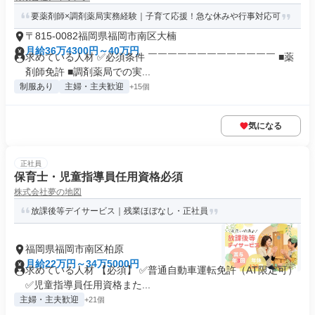
要薬剤師×調剤薬局実務経験｜子育て応援！急な休みや行事対応可
〒815-0082福岡県福岡市南区大楠
月給36万4300円～40万円
求めている人材 ✅必須条件 ￣￣￣￣￣￣￣￣￣￣￣￣￣ ■薬
剤師免許 ■調剤薬局での実...
制服あり
主婦・主夫歓迎
+15個
気になる
正社員
保育士・児童指導員任用資格必須
株式会社夢の地図
放課後等デイサービス｜残業ほぼなし・正社員
福岡県福岡市南区柏原
月給22万円～34万5000円
求めている人材 【必須】 ✅普通自動車運転免許（AT限定可）
✅児童指導員任用資格また...
主婦・主夫歓迎
+21個