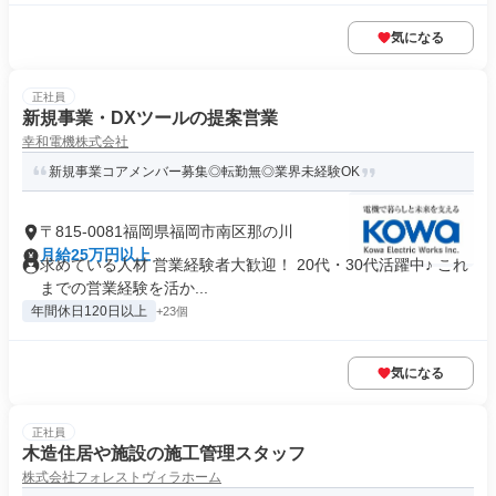
気になる
正社員
新規事業・DXツールの提案営業
幸和電機株式会社
新規事業コアメンバー募集◎転勤無◎業界未経験OK
〒815-0081福岡県福岡市南区那の川
月給25万円以上
求めている人材 営業経験者大歓迎！ 20代・30代活躍中♪ これ
までの営業経験を活か...
年間休日120日以上
+23個
気になる
正社員
木造住居や施設の施工管理スタッフ
株式会社フォレストヴィラホーム