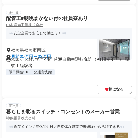
正社員
配管工#朝晩まかない付の社員寮あり
山本設備工業株式会社
安定企業で安心して働こう！
福岡県福岡市南区
月給25万円～32万円
求める人材: 学歴不問 普通自動車運転免許（AT限定不可） 配
管工経験者
即日勤務OK
交通費支給
気になる
正社員
暮らしを彩るスイッチ・コンセントのメーカー営業
神保電器株式会社
既存メイン／年休125日／自然体な営業で未経験から活躍できる