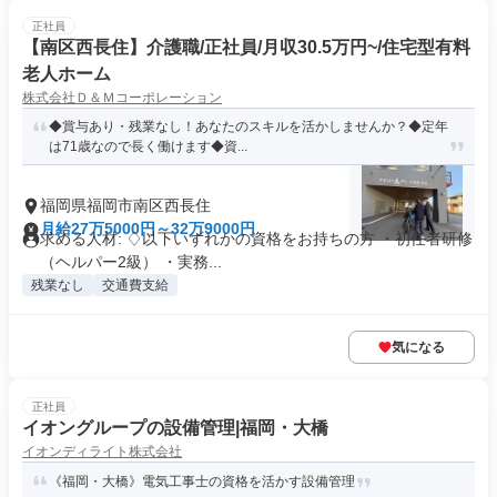
正社員
【南区西長住】介護職/正社員/月収30.5万円~/住宅型有料
老人ホーム
株式会社Ｄ＆Ｍコーポレーション
◆賞与あり・残業なし！あなたのスキルを活かしませんか？◆定年
は71歳なので長く働けます◆資...
福岡県福岡市南区西長住
月給27万5000円～32万9000円
求める人材: ♢以下いずれかの資格をお持ちの方 ・初任者研修
（ヘルパー2級） ・実務...
残業なし
交通費支給
気になる
正社員
イオングループの設備管理|福岡・大橋
イオンディライト株式会社
《福岡・大橋》電気工事士の資格を活かす設備管理