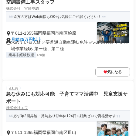
空調設備工事スタッフ
株式会社 宮崎空調
遠方の方はWeb面接もOK⭐お気軽にご相談ください！
〒811-1355福岡県福岡市南区桧原
月給25万円以上
求めている人材 ✅要普通自動車運転免許 ✅未経験歓迎！ ※現
場作業経験､第一種、第二種...
業界未経験歓迎
+20個
気になる
正社員
急な休みにも対応可能 子育てママ活躍中 児童支援サ
ポート
株式会社エフ
必ず年2回昇給・賞与あり◎年休124日✨残業ゼロで資格活かす
〒811-1365福岡県福岡市南区皿山