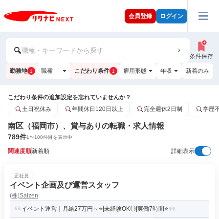
会員登録
ログイン
職種・キーワードから探す
条件保存
勤務地
職種
こだわり条件
雇用形態
年収
新着のみ
1
1
こだわり条件の追加設定を忘れていませんか？
土日祝休み
年間休日120日以上
完全週休2日制
学歴
南区（福岡市）、賞与ありの転職・求人情報
789
件
1
〜
100
件目を表示中
関連度順
新着順
詳細表示
正社員
イベント企画及び運営スタッフ
(株)Saizen
イベント運営｜月給27万円～⭐|未経験OK◎|実働7時間⭐