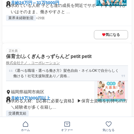
月給24万円～31万5000円
求めている人材 子ども達の成長を間近でサポートする やりが
いはそのまま、働きやすさと ...
業界未経験歓迎
+29個
気になる
正社員
保育士/ふくぎんきっずらんど petit petit
株式会社テノ．コーポレーション
《選べる職場・選べる働き方》髪色自由・ネイルOKで自分らしく
働ける！社宅支援制度あり／資格...
福岡県福岡市南区
月給19万3000円以上
求める人材: 【応募に必要な資格】 ▶保育士資格をお持ちの方
＼経験者が多く在籍し...
交通費支給
気になる
ホーム
オファー
気になる