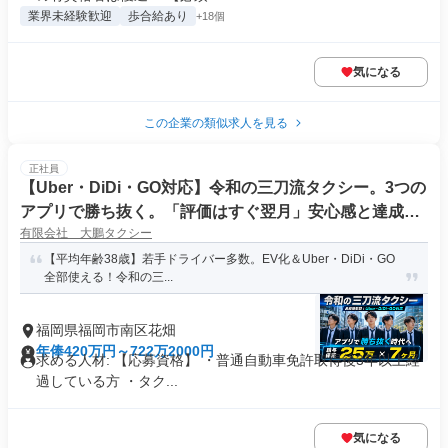
業界未経験歓迎
歩合給あり
+18個
気になる
この企業の類似求人を見る
正社員
【Uber・DiDi・GO対応】令和の三刀流タクシー。3つの
アプリで勝ち抜く。「評価はすぐ翌月」安心感と達成
有限会社 大鵬タクシー
感。
【平均年齢38歳】若手ドライバー多数。EV化＆Uber・DiDi・GO
全部使える！令和の三...
福岡県福岡市南区花畑
年俸420万円～722万2000円
求める人材: 【応募資格】 ・普通自動車免許取得後3年以上経
過している方 ・タク...
気になる