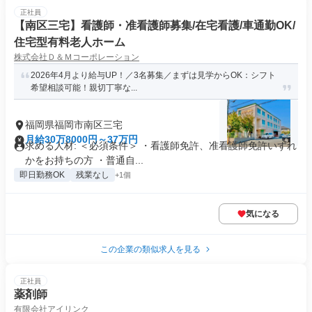
正社員
【南区三宅】看護師・准看護師募集/在宅看護/車通勤OK/
住宅型有料老人ホーム
株式会社Ｄ＆Ｍコーポレーション
2026年4月より給与UP！／3名募集／まずは見学からOK：シフト
希望相談可能！親切丁寧な...
福岡県福岡市南区三宅
月給30万8000円～37万円
求める人材: ＜必須条件＞ ・看護師免許、准看護師免許いずれ
かをお持ちの方 ・普通自...
即日勤務OK
残業なし
+1個
気になる
この企業の類似求人を見る
正社員
薬剤師
有限会社アイリンク