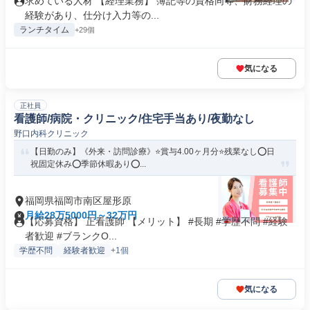
求めている人材 【経理業務】 簿記等の資格同等、財務経理の
経験があり、仕分け入力等の...
ランチタイム
+29個
気になる
正社員
看護師/病院・クリニック/住宅手当あり/夜勤なし
野口内科クリニック
【日勤のみ】《外来・訪問診療》⭐賞与4.00ヶ月分⭐残業なし⭕日
祝固定休み⭕季節休暇あり⭕...
福岡県福岡市南区屋形原
月給28万5000円～32万円
【応募資格】 正看護師 【メリット】 #長期 #学歴不問 #経験
者歓迎 #ブランクO...
学歴不問
経験者歓迎
+1個
気になる