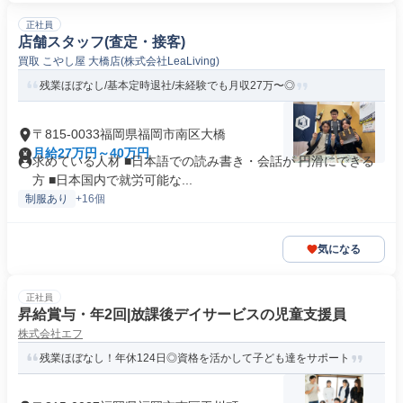
正社員
店舗スタッフ(査定・接客)
買取 こやし屋 大橋店(株式会社LeaLiving)
残業ほぼなし/基本定時退社/未経験でも月収27万〜◎
〒815-0033福岡県福岡市南区大橋
月給27万円～40万円
求めている人材 ■日本語での読み書き・会話が 円滑にできる
方 ■日本国内で就労可能な...
制服あり
+16個
気になる
正社員
昇給賞与・年2回|放課後デイサービスの児童支援員
株式会社エフ
残業ほぼなし！年休124日◎資格を活かして子ども達をサポート