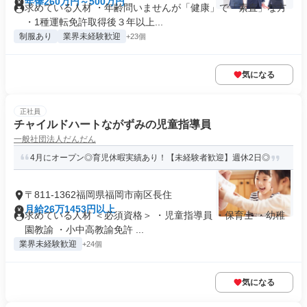
年俸260万円～500万円
求めている人材 ・年齢問いませんが「健康」で「素直」な方
・1種運転免許取得後３年以上...
制服あり
業界未経験歓迎
+23個
気になる
正社員
チャイルドハートながずみの児童指導員
一般社団法人だんだん
4月にオープン◎育児休暇実績あり！【未経験者歓迎】週休2日◎
〒811-1362福岡県福岡市南区長住
月給26万1453円以上
求めている人材 ＜必須資格＞ ・児童指導員 ・保育士 ・幼稚
園教諭 ・小中高教諭免許 ...
業界未経験歓迎
+24個
気になる