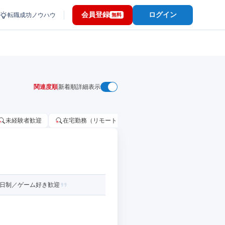
会員登録
ログイン
転職成功ノウハウ
無料
関連度順
新着順
詳細表示
未経験者歓迎
在宅勤務（リモートワーク）OK
家賃補助・住宅手当
2日制／ゲーム好き歓迎