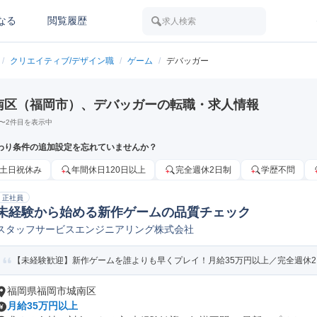
なる
閲覧履歴
求人検索
/
クリエイティブ/デザイン職
/
ゲーム
/
デバッガー
南区（福岡市）、デバッガーの転職・求人情報
〜
2
件目を表示中
わり条件の追加設定を忘れていませんか？
土日祝休み
年間休日120日以上
完全週休2日制
学歴不問
正社員
未経験から始める新作ゲームの品質チェック
スタッフサービスエンジニアリング株式会社
【未経験歓迎】新作ゲームを誰よりも早くプレイ！月給35万円以上／完全週休
福岡県福岡市城南区
月給35万円以上