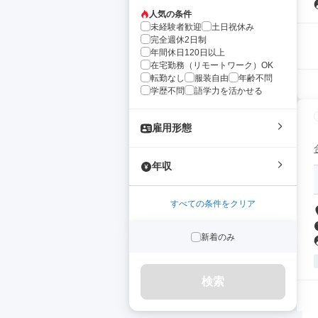
人気の条件
未経験者歓迎
土日祝休み
完全週休2日制
年間休日120日以上
在宅勤務（リモートワーク）OK
転勤なし
服装自由
年齢不問
学歴不問
語学力を活かせる
雇用形態
年収
すべての条件をクリア
新着のみ
検索