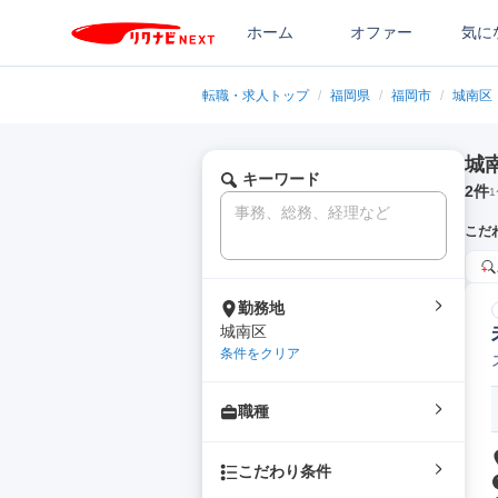
ホーム
オファー
気に
転職・求人トップ
/
福岡県
/
福岡市
/
城南区
城
キーワード
2
件
1
こだ
勤務地
城南区
条件をクリア
職種
こだわり条件