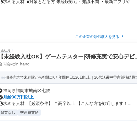
求める人材: ■対象となる方 未経験歓迎・知識不問 ・最新アプリや...
この企業の類似求人を見る
正社員
【未経験入社OK】ゲームテスター|研修充実で安心デビュ
合同会社in hand
研修充実で未経験から挑戦OK＊年間休日120日以上｜20代活躍中◎家賃補助最大5
福岡県福岡市城南区七隈
月給30万円以上
求める人材: 【必須条件】 ＊高卒以上 【こんな方を歓迎します！...
残業なし
交通費支給