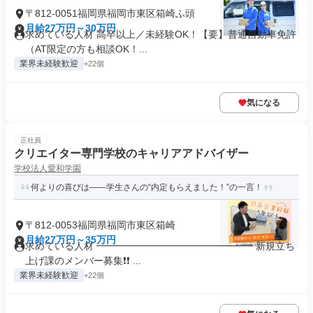
〒812-0051福岡県福岡市東区箱崎ふ頭
月給27万円～30万円
求めている人材 高卒以上／未経験OK！【要】普通自動車免許
（AT限定の方も相談OK！...
業界未経験歓迎
+22個
気になる
正社員
クリエイター専門学校のキャリアアドバイザー
学校法人愛和学園
何よりの喜びは――学生さんの“内定もらえました！”の一言！
〒812-0053福岡県福岡市東区箱崎
月給27万円～35万円
求めている人材 ━━━━━━━━━━━━━━━━ 新規立ち
上げ課のメンバー募集❗❗ ...
業界未経験歓迎
+22個