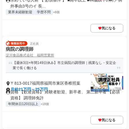
求めている人材 【 必須条件 】 ■高卒以上 ■44歳以下の方／例
外事由3号のイ 長...
業界未経験歓迎
学歴不問
+8個
気になる
正社員
病院の調理師
淀川食品株式会社 福岡営業所
【週休3日×年間149日休み】市立病院の調理師｜残業なし・安定企
業で長く働ける
〒813-0017福岡県福岡市東区香椎照葉
月給21万円～25万円
資格 【歓迎資格】 経験者歓迎、新卒者、 第二新卒者 【必須
資格】 調理師免許
年間休日120日以上
+18個
気になる