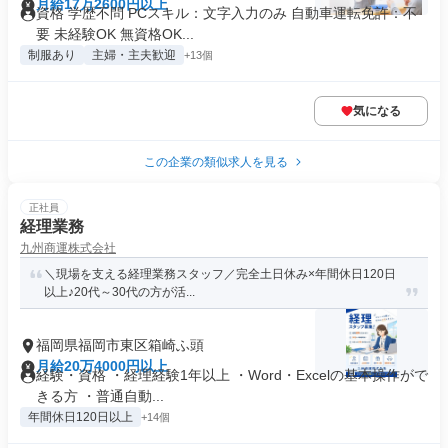
月給17万2600円以上
資格 学歴不問 PCスキル：文字入力のみ 自動車運転免許：不
要 未経験OK 無資格OK...
制服あり
主婦・主夫歓迎
+13個
気になる
この企業の類似求人を見る
正社員
経理業務
九州商運株式会社
＼現場を支える経理業務スタッフ／完全土日休み×年間休日120日
以上♪20代～30代の方が活...
福岡県福岡市東区箱崎ふ頭
月給20万4000円以上
経験・資格 ・経理経験1年以上 ・Word・Excelの基本操作がで
きる方 ・普通自動...
年間休日120日以上
+14個