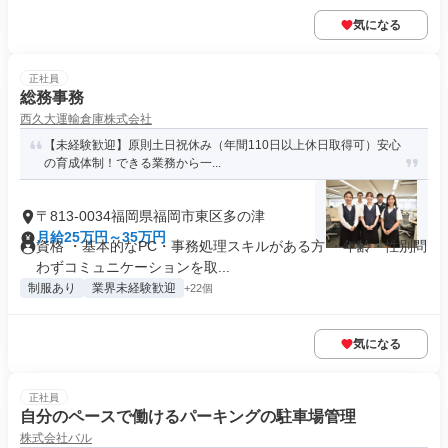
気になる
正社員
総務事務
西久大運輸倉庫株式会社
【未経験歓迎】原則土日祝休み（年間110日以上休日取得可）安心
の育成体制！できる業務から一...
〒813-0034福岡県福岡市東区多の津
月給25万円～35万円
資格 ・基本的なPC・事務処理スキルがある方 ・年齢・性別問
わずコミュニケーションを取...
制服あり
業界未経験歓迎
+22個
気になる
正社員
自分のペースで働けるパーキングの駐車場管理
株式会社バル