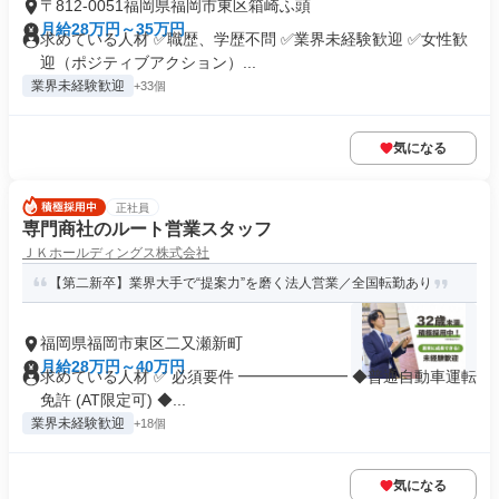
〒812-0051福岡県福岡市東区箱崎ふ頭
月給28万円～35万円
求めている人材 ✅職歴、学歴不問 ✅業界未経験歓迎 ✅女性歓
迎（ポジティブアクション）...
業界未経験歓迎
+33個
気になる
正社員
専門商社のルート営業スタッフ
ＪＫホールディングス株式会社
【第二新卒】業界大手で“提案力”を磨く法人営業／全国転勤あり
福岡県福岡市東区二又瀬新町
月給28万円～40万円
求めている人材 ✅ 必須要件 ━━━━━━━ ◆普通自動車運転
免許 (AT限定可) ◆...
業界未経験歓迎
+18個
気になる