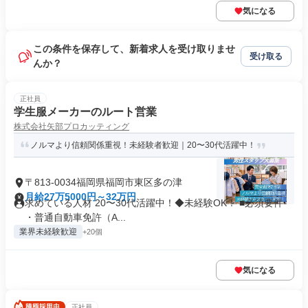
気になる
この条件を保存して、新着求人を受け取りませ
受け取る
んか？
正社員
学生服メーカーのルート営業
株式会社矢部プロカッティング
ノルマより信頼関係重視！未経験者歓迎｜20〜30代活躍中！
〒813-0034福岡県福岡市東区多の津
月給27万5000円～32万円
求めている人材 20〜30代活躍中！◆未経験OK！ ■必須要件
・普通自動車免許（A...
業界未経験歓迎
+20個
気になる
正社員