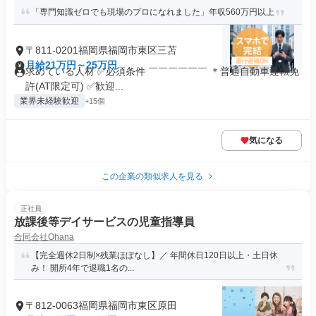
「専門知識ゼロでも現場のプロになれました」年収560万円以上
〒811-0201福岡県福岡市東区三苫
月給21万円～25万円
求めている人材 ✅必須条件 ￣￣￣￣￣￣ ＊普通自動車運転免
許(AT限定可) ✅歓迎...
業界未経験歓迎
+15個
気になる
この企業の類似求人を見る
正社員
放課後等デイサービスの児童指導員
合同会社Ohana
【完全週休2日制×残業ほぼなし】／ 年間休日120日以上・土日休
み！ 開所4年で退職1名の...
〒812-0063福岡県福岡市東区原田