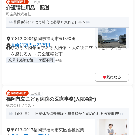
正社員
介護福祉用品 配送
司企業株式会社
普通免許ひとつで社会に必要とされる仕事を
〒812-0064福岡県福岡市東区松田
月給21万円～23万円
求める人物像 ■ 求める人物像 ・人の役に立つことにやりがい
を感じる方 ・安全運転と丁...
業界未経験歓迎
学歴不問
+4個
気になる
正社員
福岡市立こども病院の医療事務(入院会計)
株式会社ソラスト
【正社員】土日祝休み◎未経験・無資格から始められる医療事務!
〒813-0017福岡県福岡市東区香椎照葉