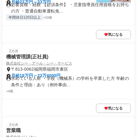
月給23万円～33万円
必要資格・経験 【必須条件】 ・児童指導員任用資格をお持ち
の方 ・普通自動車運転免...
年間休日120日以上
+10個
気になる
正社員
機械管理課(正社員)
株式会社シー・アール・シー・サービス
〒813-0062福岡県福岡市東区
月給18万円～23万4000円
求めている人材 ・学校（機械系）の学科を卒業した方 年齢の
条件と理由：あり（例外事由...
+4個
気になる
正社員
営業職