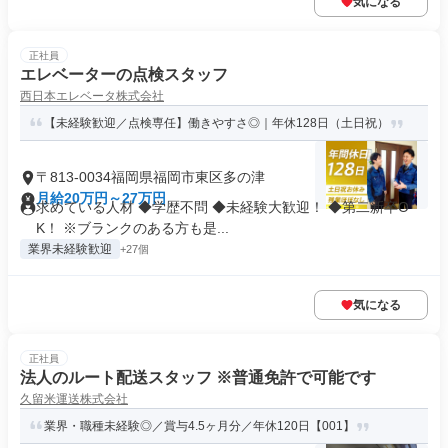
気になる
正社員
エレベーターの点検スタッフ
西日本エレベータ株式会社
【未経験歓迎／点検専任】働きやすさ◎｜年休128日（土日祝）
〒813-0034福岡県福岡市東区多の津
月給20万円～27万円
求めている人材 ◆学歴不問 ◆未経験大歓迎！ ◆第二新卒O
K！ ※ブランクのある方も是...
業界未経験歓迎
+27個
気になる
正社員
法人のルート配送スタッフ ※普通免許で可能です
久留米運送株式会社
業界・職種未経験◎／賞与4.5ヶ⽉分／年休120⽇【001】