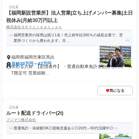
正社員
【福岡新設営業所】法人営業|立ち上げメンバー募集|土日
祝休み|月給30万円以上
株式会社ＳＫＹｃｒｅａｔｉｏｎ
福岡営業所の採用は残り1名！売上前年比300％の成長企業で、営
業所づくりから携われます。月...
福岡県福岡市東区馬出
月給30万円～42万円
求める人材: 【必須条件】 ・普通自動車免許をお持ちの方 ・A
T限定可 営業経験...
気になる
正社員
ルート配送ドライバー(2t)
フジマツ株式会社
普通免許・未経験OK◎資格支援あり◎20代～60代活躍中◎