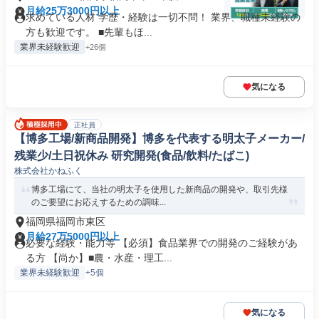
月給25万3000円以上
求めている人材 学歴・経験は一切不問！ 業界、職種未経験の
方も歓迎です。 ■先輩もほ...
業界未経験歓迎
+26個
気になる
正社員
【博多工場/新商品開発】博多を代表する明太子メーカー/
残業少/土日祝休み 研究開発(食品/飲料/たばこ)
株式会社かねふく
博多工場にて、当社の明太子を使用した新商品の開発や、取引先様
のご要望にお応えするための調味...
福岡県福岡市東区
月給27万5000円以上
必要な経験・能力等 【必須】食品業界での開発のご経験があ
る方 【尚か】■農・水産・理工...
業界未経験歓迎
+5個
気になる