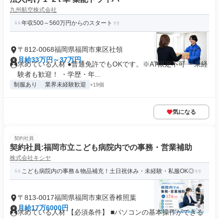
九州航空株式会社
年収500～560万円からのスタート
〒812-0068福岡県福岡市東区社領
月給33万円～37万円
求めている人材 ●普通免許でもOKです。※AT限定不可 ・未経
験者も歓迎！ ・学歴・年...
制服あり
業界未経験歓迎
+19個
気になる
契約社員
契約社員:福岡市立こども病院内での事務・営業補助
株式会社キシヤ
こども病院内の事務＆物品補充！土日祝休み・未経験・私服OK◎
〒813-0017福岡県福岡市東区香椎照葉
月給17万6000円
求めている人材 【必須条件】 ■パソコンの基本操作ができる