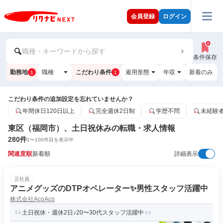
会員登録
ログイン
職種・キーワードから探す
条件保存
勤務地
職種
こだわり条件
雇用形態
年収
新着のみ
1
1
こだわり条件の追加設定を忘れていませんか？
年間休日120日以上
完全週休2日制
学歴不問
未経験
東区（福岡市）、土日祝休みの転職・求人情報
280
件
1
〜
100
件目を表示中
関連度順
新着順
詳細表示
正社員
アニメグッズのDTPオペレーター✨男性スタッフ活躍中
株式会社AcoAco
土日祝休・週休2日♪20〜30代スタッフ活躍中