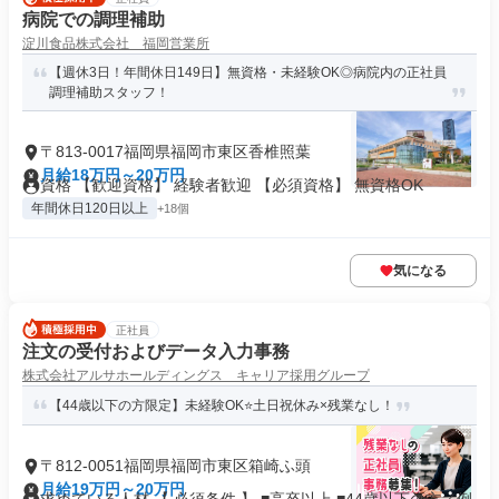
病院での調理補助
淀川食品株式会社 福岡営業所
【週休3日！年間休日149日】無資格・未経験OK◎病院内の正社員
調理補助スタッフ！
〒813-0017福岡県福岡市東区香椎照葉
月給18万円～20万円
資格 【歓迎資格】 経験者歓迎 【必須資格】 無資格OK
年間休日120日以上
+18個
気になる
正社員
注文の受付およびデータ入力事務
株式会社アルサホールディングス キャリア採用グループ
【44歳以下の方限定】未経験OK⭐土日祝休み×残業なし！
〒812-0051福岡県福岡市東区箱崎ふ頭
月給19万円～20万円