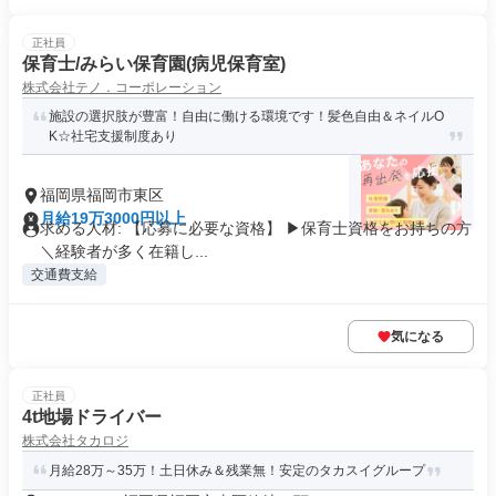
正社員
保育士/みらい保育園(病児保育室)
株式会社テノ．コーポレーション
施設の選択肢が豊富！自由に働ける環境です！髪色自由＆ネイルO
K☆社宅支援制度あり
福岡県福岡市東区
月給19万3000円以上
求める人材: 【応募に必要な資格】 ▶保育士資格をお持ちの方
＼経験者が多く在籍し...
交通費支給
気になる
正社員
4t地場ドライバー
株式会社タカロジ
月給28万～35万！土日休み＆残業無！安定のタカスイグループ