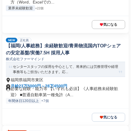
方（Word、Excelでの...
業界未経験歓迎
+22個
気になる
NEW
正社員
【福岡/人事総務】未経験歓迎/青果物流国内TOPシェア
の安定基盤/実働7.5H 採用人事
株式会社ファーマインド
センタースタッフの採用を中心として、将来的には労務管理や経理
事務等もご担当いただきます。応...
福岡県福岡市東区
月給23万5000円～28万4500円
必要な経験・能力等 【いずれも必須】《人事総務未経験歓
迎》 ■普通自動車第一種免許（A...
年間休日120日以上
+7個
気になる