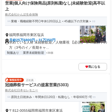
営業|個人向け保険商品|原則転勤なし|未経験歓迎|高卒以
上
株式会社かんぽ生命保険
業種・職種経験不問◎年休120日以上＜45歳以下の方対象＞
福岡県福岡市東区塩浜
月給25万6800円～31万350円
求めている人材 未経験歓迎／人物重視 【必須】 ◎45歳以下の
方（3号のイ／長期キャ...
制服あり
業界未経験歓迎
+36個
気になる
正社員
冠婚葬祭サービスの提案営業(5303)
株式会社日本セレモニー
原則土日祝休み・年間休日120日・転勤なし・年収600万↑可
〒812-0055福岡県福岡市東区東浜