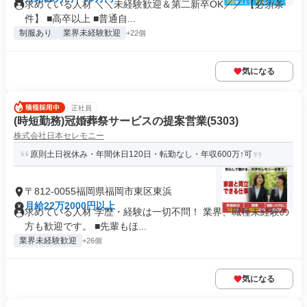
求めている人材 ＼＼未経験歓迎＆第二新卒OK／／ 【必須条
件】 ■高卒以上 ■普通自...
制服あり
業界未経験歓迎
+22個
気になる
正社員
(時短勤務)冠婚葬祭サービスの提案営業(5303)
株式会社日本セレモニー
原則土日祝休み・年間休日120日・転勤なし・年収600万↑可
〒812-0055福岡県福岡市東区東浜
月給22万2000円以上
求めている人材 学歴・経験は一切不問！ 業界、職種未経験の
方も歓迎です。 ■先輩もほ...
業界未経験歓迎
+26個
気になる