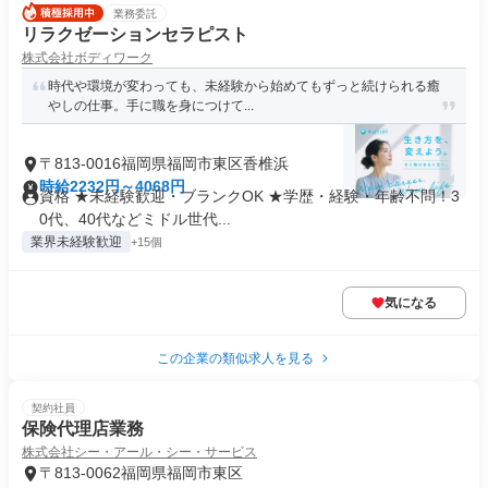
業務委託
リラクゼーションセラピスト
株式会社ボディワーク
時代や環境が変わっても、未経験から始めてもずっと続けられる癒
やしの仕事。手に職を身につけて...
〒813-0016福岡県福岡市東区香椎浜
時給2232円～4068円
資格 ★未経験歓迎・ブランクOK ★学歴・経験・年齢不問！3
0代、40代などミドル世代...
業界未経験歓迎
+15個
気になる
この企業の類似求人を見る
契約社員
保険代理店業務
株式会社シー・アール・シー・サービス
〒813-0062福岡県福岡市東区