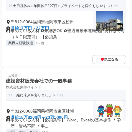
土日祝休み✨年間休日127日✨プライベートと両立もしやすい！
〒812-0064福岡県福岡市東区松田
月給17万円～22万円
求めている人材 ✿未経験OK ✿普通自動車運転免許あれば尚可
（ＡＴ限定可） 【必須条...
業界未経験歓迎
+17個
気になる
正社員
建設資材販売会社での一般事務
株式会社栄塗ペイント
一緒に未来を彩りましょう！
〒812-0068福岡県福岡市東区社領
月給18万9200円～23万5000円
求めている人材 【必須条件】 Word、Excelの基本操作 ＊学
歴・資格不問 ＊事...