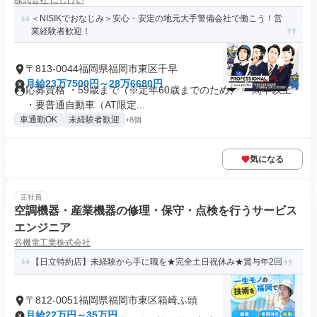
株式会社 にしけい
＜NISIKでおなじみ＞安心・安定の地元大手警備会社で働こう！営
業経験者歓迎！
〒813-0044福岡県福岡市東区千早
月給23万7500円～28万6680円
応募資格 ・59歳まで（※定年60歳までのため） ・高卒以上
・要普通自動車（AT限定...
車通勤OK
未経験者歓迎
+8個
気になる
正社員
空調機器・産業機器の修理・保守・点検を行うサービス
エンジニア
谷機電工業株式会社
【日立特約店】未経験から手に職を★完全土日祝休み★賞与年2回
〒812-0051福岡県福岡市東区箱崎ふ頭
月給22万円～35万円