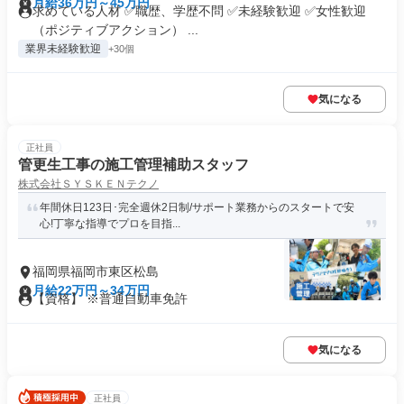
月給36万円～45万円
求めている人材 ✅職歴、学歴不問 ✅未経験歓迎 ✅女性歓迎
（ポジティブアクション） ...
業界未経験歓迎
+30個
気になる
正社員
管更生工事の施工管理補助スタッフ
株式会社ＳＹＳＫＥＮテクノ
年間休日123日･完全週休2日制/サポート業務からのスタートで安
心!丁寧な指導でプロを目指...
福岡県福岡市東区松島
月給22万円～34万円
【資格】 ※普通自動車免許
気になる
正社員