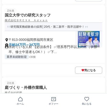
正社員
国立大学での研究スタッフ
株式会社ＢＲＥＸＡ Ａｄｖａｎ
研究職実務経験者の採用│20代・第二新卒・既卒活躍中！
〒813-0000福岡県福岡市東区
月給24万円～34万円
求めている人材 【必須条件】 ✅理系専門卒以上の方（学部
卒、修士中退者もOK！） ✅下...
業界未経験歓迎
+30個
気になる
正社員
庭づくり・外構作業職人
株式会社総建
｜未経験OK｜生涯稼げるスキルが身につく
ホーム
オファー
気になる