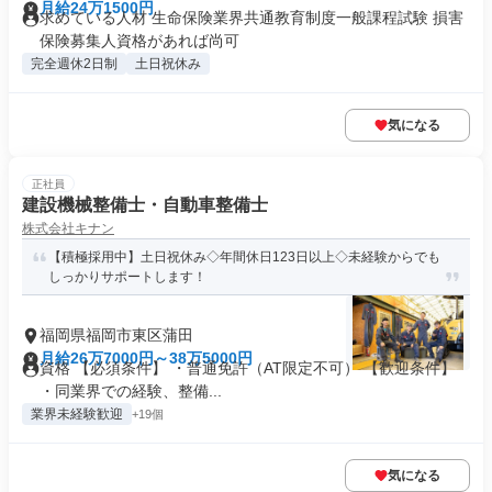
月給24万1500円
求めている人材 生命保険業界共通教育制度一般課程試験 損害
保険募集人資格があれば尚可
完全週休2日制
土日祝休み
気になる
正社員
建設機械整備士・自動車整備士
株式会社キナン
【積極採用中】土日祝休み◇年間休日123日以上◇未経験からでも
しっかりサポートします！
福岡県福岡市東区蒲田
月給26万7000円～38万5000円
資格 【必須条件】 ・普通免許（AT限定不可） 【歓迎条件】
・同業界での経験、整備...
業界未経験歓迎
+19個
気になる