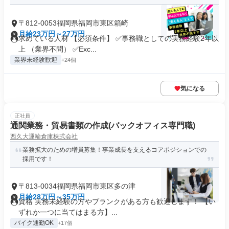
〒812-0053福岡県福岡市東区箱崎
月給23万円～27万円
求めている人材 【必須条件】 ✅事務職としての実務経験2年以
上 （業界不問） ✅Exc...
業界未経験歓迎
+24個
気になる
正社員
通関業務・貿易書類の作成(バックオフィス専門職)
西久大運輸倉庫株式会社
業務拡大のための増員募集！事業成長を支えるコアポジションでの
採用です！
〒813-0034福岡県福岡市東区多の津
月給28万円～35万円
資格 実務未経験の方やブランクがある方も歓迎します！ 【い
ずれか一つに当てはまる方】...
バイク通勤OK
+17個