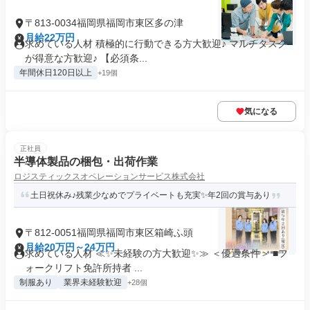
〒813-0034福岡県福岡市東区多の津
月給22万円
求めている人材 積極的に行動できる方大歓迎♪ マルチタスク
が得意な方歓迎♪ 【必須条...
年間休日120日以上
+19個
気になる
正社員
半導体製品の梱包・出荷作業
ロジスティックスオペレーションサービス株式会社
土日祝休み♪残業少なめでプライベートも充実✨年2回の賞与あり
〒812-0051福岡県福岡市東区箱崎ふ頭
月給20万円～24万円
求めている人材 ≪✨未経験の方大歓迎✨≫ ＜優遇条件＞ ■フ
ォークリフト免許所持者 ...
制服あり
業界未経験歓迎
+28個