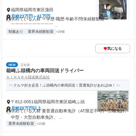
福岡県福岡市東区蒲田
月給23万円～41万円
求めている人材 ＝学歴‧職歴‧年齢不問∕未経験歓迎＝ ￣￣￣￣
￣￣￣￣￣￣￣￣￣￣ ...
制服あり
業界未経験歓迎
+29個
気になる
NEW
正社員
箱崎ふ頭構内の車両回送ドライバー
ＡＩＨＡＲＡ陸送株式会社
クルマ好き必見！ふ頭構内の車両回送！普通免許があればok！
〒812-0051福岡県福岡市東区箱崎ふ頭
月給20万円以上
求めている人材 要普通自動車免許（AT限定不可） 二種免許、
中型・大型自動車免許、 ...
業界未経験歓迎
+15個