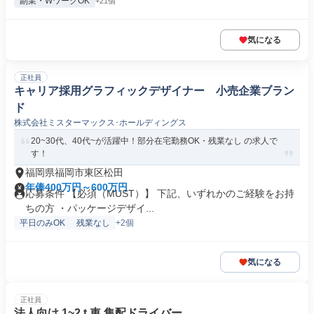
副業・WワークOK
+21個
気になる
正社員
キャリア採用グラフィックデザイナー 小売企業ブラン
ド
株式会社ミスターマックス･ホールディングス
20~30代、40代~が活躍中！部分在宅勤務OK・残業なし の求人で
す！
福岡県福岡市東区松田
年俸400万円～600万円
応募条件 【必須（MUST）】 下記、いずれかのご経験をお持
ちの方 ・パッケージデザイ...
平日のみOK
残業なし
+2個
気になる
正社員
法人向け 1~2 t 車 集配ドライバー