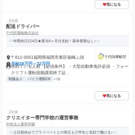
気になる
正社員
配送ドライバー
千代田運輸株式会社
年間休日124日★賞与4ヶ月分支給！基本夜勤なし♪
〒812-0051福岡県福岡市東区箱崎ふ頭
月給28万円～32万円
求めている人材 【必須条件】 ・大型自動車免許必須 ・フォー
クリフト運転技能講習終了証...
制服あり
バイク通勤OK
+7個
気になる
正社員
クリエイター専門学校の運営事務
学校法人愛和学園
土日祝休みでプライベートとの両立も◎学生と笑顔で働ける♪