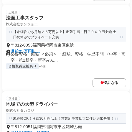
正社員
法面工事スタッフ
株式会社ホンジョー
【未経験でも月給２５万円以上】出張手当１日７０００円支給 土
日祝休みでプライベート充実
〒812-0055福岡県福岡市東区東浜
月給25万円以上
必要資格・経験 ＜必須＞ ・経験、資格、学歴不問 （中卒・高
卒・第2新卒・新卒みん...
資格取得支援あり
+4個
気になる
正社員
地場での大型ドライバー
株式会社タカロジ
未経験OK！月給36万円以上！営業所事業拡大に伴い追加募集！
〒812-0051福岡県福岡市東区箱崎ふ頭