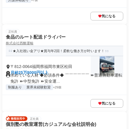
介護休暇あり
+7個
気になる
正社員
食品のルート配送ドライバー
株式会社西酪運輸
★入社祝い金アリ★賞与年2回！柔軟な働き方が叶います！
〒812-0064福岡県福岡市東区松田
月給25万8000円以上
求めている人材 ◆必須条件◆ ￣￣￣￣￣￣ ⏩普通自動車運転
免許 ⏩中型免許 ⏩安全運...
制服あり
業界未経験歓迎
+29個
気になる
正社員
個別塾の教室運営(カジュアルな会社説明会)