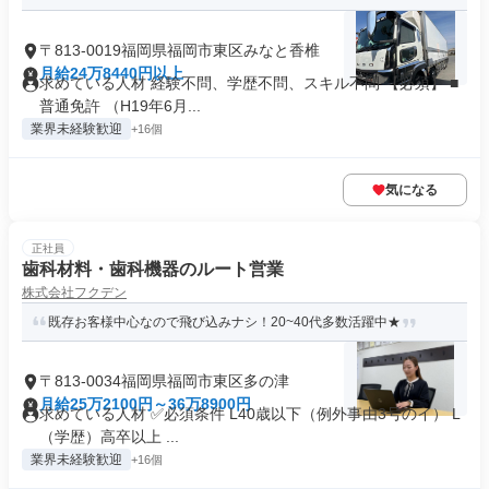
〒813-0019福岡県福岡市東区みなと香椎
月給24万8440円以上
求めている人材 経験不問、学歴不問、スキル不問 【必須】 ■
普通免許 （H19年6月...
業界未経験歓迎
+16個
気になる
正社員
歯科材料・歯科機器のルート営業
株式会社フクデン
既存お客様中心なので飛び込みナシ！20~40代多数活躍中★
〒813-0034福岡県福岡市東区多の津
月給25万2100円～36万8900円
求めている人材 ✅必須条件 L40歳以下（例外事由3号のイ） L
（学歴）高卒以上 ...
業界未経験歓迎
+16個