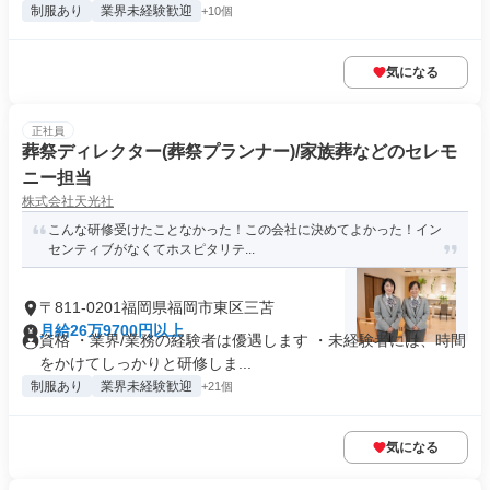
制服あり
業界未経験歓迎
+10個
気になる
正社員
葬祭ディレクター(葬祭プランナー)/家族葬などのセレモ
ニー担当
株式会社天光社
こんな研修受けたことなかった！この会社に決めてよかった！イン
センティブがなくてホスピタリテ...
〒811-0201福岡県福岡市東区三苫
月給26万9700円以上
資格 ・業界/業務の経験者は優遇します ・未経験者には、時間
をかけてしっかりと研修しま...
制服あり
業界未経験歓迎
+21個
気になる