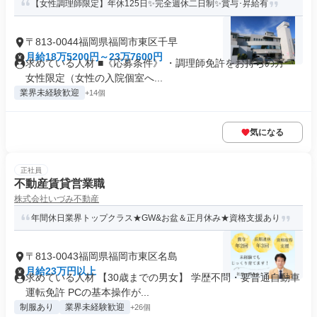
【女性調理師限定】年休125日✨完全週休二日制✨賞与･昇給有
〒813-0044福岡県福岡市東区千早
月給18万5200円～23万7600円
求めている人材 ■《応募条件》 ・調理師免許をお持ちの方 ・
女性限定（女性の入院個室へ...
業界未経験歓迎
+14個
気になる
正社員
不動産賃貸営業職
株式会社いづみ不動産
年間休日業界トップクラス★GW&お盆＆正月休み★資格支援あり
〒813-0043福岡県福岡市東区名島
月給23万円以上
求めている人材 【30歳までの男女】 学歴不問・要普通自動車
運転免許 PCの基本操作が...
制服あり
業界未経験歓迎
+26個