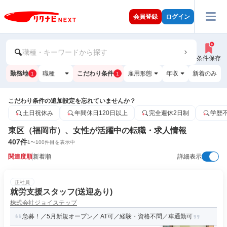
会員登録
ログイン
職種・キーワードから探す
条件保存
勤務地
職種
こだわり条件
雇用形態
年収
新着のみ
1
1
こだわり条件の追加設定を忘れていませんか？
土日祝休み
年間休日120日以上
完全週休2日制
学歴
東区（福岡市）、女性が活躍中の転職・求人情報
407
件
1
〜
100
件目を表示中
関連度順
新着順
詳細表示
正社員
就労支援スタッフ(送迎あり)
株式会社ジョイステップ
急募！／5月新規オープン／ AT可／経験・資格不問／車通勤可