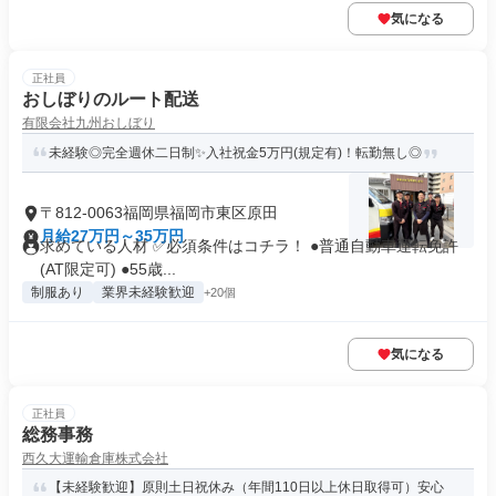
気になる
正社員
おしぼりのルート配送
有限会社九州おしぼり
未経験◎完全週休二日制✨入社祝金5万円(規定有)！転勤無し◎
〒812-0063福岡県福岡市東区原田
月給27万円～35万円
求めている人材 ✅必須条件はコチラ！ ●普通自動車運転免許
(AT限定可) ●55歳...
制服あり
業界未経験歓迎
+20個
気になる
正社員
総務事務
西久大運輸倉庫株式会社
【未経験歓迎】原則土日祝休み（年間110日以上休日取得可）安心