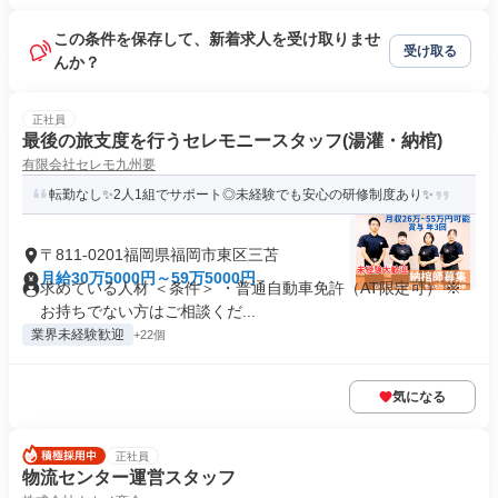
この条件を保存して、新着求人を受け取りませ
受け取る
んか？
正社員
最後の旅支度を行うセレモニースタッフ(湯灌・納棺)
有限会社セレモ九州要
転勤なし✨2人1組でサポート◎未経験でも安心の研修制度あり✨
〒811-0201福岡県福岡市東区三苫
月給30万5000円～59万5000円
求めている人材 ＜条件＞ ・普通自動車免許（AT限定可） ※
お持ちでない方はご相談くだ...
業界未経験歓迎
+22個
気になる
正社員
物流センター運営スタッフ