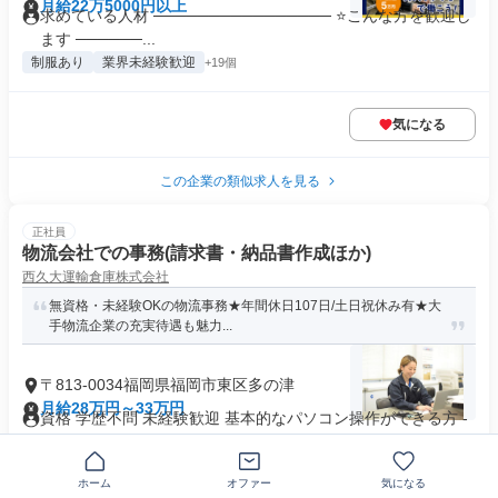
月給22万5000円以上
求めている人材 ──────────────── ⭐こんな方を歓迎し
ます ──────...
制服あり
業界未経験歓迎
+19個
気になる
この企業の類似求人を見る
正社員
物流会社での事務(請求書・納品書作成ほか)
西久大運輸倉庫株式会社
無資格・未経験OKの物流事務★年間休日107日/土日祝休み有★大
手物流企業の充実待遇も魅力...
〒813-0034福岡県福岡市東区多の津
月給28万円～33万円
資格 学歴不問 未経験歓迎 基本的なパソコン操作ができる方 -
【歓迎スキル】 ◎物流...
業界未経験歓迎
+14個
ホーム
オファー
気になる