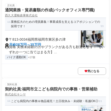
正社員
通関業務・貿易書類の作成(バックオフィス専門職)
西久大運輸倉庫株式会社
業務拡大のための増員募集！事業成長を支えるコアポジションでの
採用です！
〒813-0034福岡県福岡市東区多の津
月給28万円～35万円
資格 実務未経験の方やブランクがある方も歓迎します！ 【い
ずれか一つに当てはまる方】...
バイク通勤OK
+17個
気になる
契約社員
契約社員:福岡市立こども病院内での事務・営業補助
株式会社キシヤ
こども病院内の事務＆物品補充！土日祝休み・未経験・私服OK◎