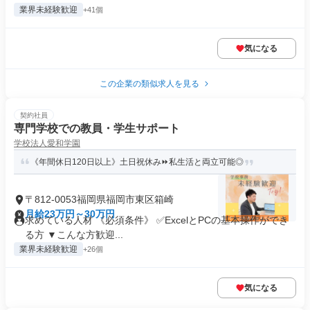
業界未経験歓迎
+41個
気になる
この企業の類似求人を見る
契約社員
専門学校での教員・学生サポート
学校法人愛和学園
《年間休日120日以上》土日祝休み⏩私生活と両立可能◎
〒812-0053福岡県福岡市東区箱崎
月給23万円～30万円
求めている人材 《必須条件》 ✅ExcelとPCの基本操作ができ
る方 ▼こんな方歓迎...
業界未経験歓迎
+26個
気になる