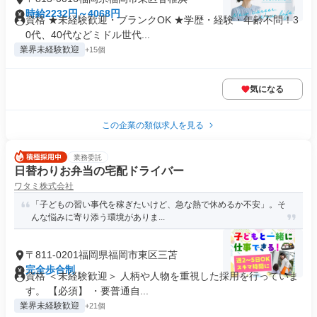
時給2232円～4068円
資格 ★未経験歓迎・ブランクOK ★学歴・経験・年齢不問！3
0代、40代などミドル世代...
業界未経験歓迎
+15個
気になる
この企業の類似求人を見る
業務委託
日替わりお弁当の宅配ドライバー
ワタミ株式会社
「子どもの習い事代を稼ぎたいけど、急な熱で休めるか不安」。そ
んな悩みに寄り添う環境がありま...
〒811-0201福岡県福岡市東区三苫
完全歩合制
資格 ＜未経験歓迎＞ 人柄や人物を重視した採用を行っていま
す。 【必須】 ・要普通自...
業界未経験歓迎
+21個