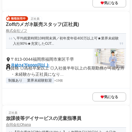
気になる
正社員
Zoffのメガネ販売スタッフ(正社員)
株式会社ゾフ
＼平均残業時間10時間未満／初年度年収400万以上可★業界未経験
入社90%★充実したOJT...
〒813-0044福岡県福岡市東区千早
月給24万6000円以上
資格 ◎高校卒業以上 ◎入社後半年以上の長期勤務が可能な方
・未経験から正社員になり...
制服あり
業界未経験歓迎
+19個
気になる
正社員
放課後等デイサービスの児童指導員
合同会社Ohana