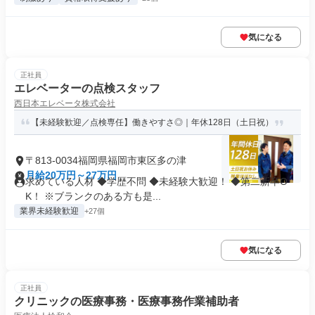
気になる
正社員
エレベーターの点検スタッフ
西日本エレベータ株式会社
【未経験歓迎／点検専任】働きやすさ◎｜年休128日（土日祝）
〒813-0034福岡県福岡市東区多の津
月給20万円～27万円
求めている人材 ◆学歴不問 ◆未経験大歓迎！ ◆第二新卒O
K！ ※ブランクのある方も是...
業界未経験歓迎
+27個
気になる
正社員
クリニックの医療事務・医療事務作業補助者