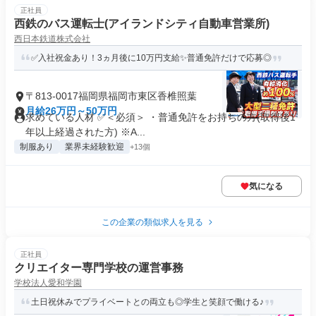
正社員
西鉄のバス運転士(アイランドシティ自動車営業所)
西日本鉄道株式会社
✅入社祝金あり！3ヵ月後に10万円支給✨普通免許だけで応募◎
〒813-0017福岡県福岡市東区香椎照葉
月給26万円～50万円
求めている人材 ✅＜必須＞ ・普通免許をお持ちの方(取得後1
年以上経過された方) ※A...
制服あり
業界未経験歓迎
+13個
気になる
この企業の類似求人を見る
正社員
クリエイター専門学校の運営事務
学校法人愛和学園
土日祝休みでプライベートとの両立も◎学生と笑顔で働ける♪