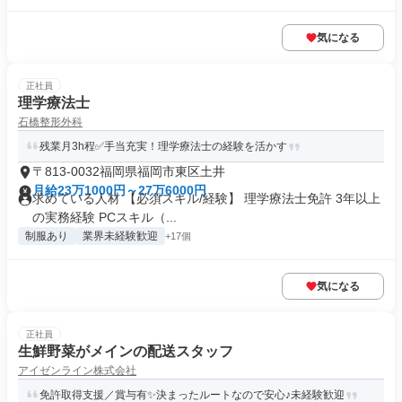
気になる
正社員
理学療法士
石橋整形外科
残業月3h程✅手当充実！理学療法士の経験を活かす
〒813-0032福岡県福岡市東区土井
月給23万1000円～27万6000円
求めている人材 【必須スキル/経験】 理学療法士免許 3年以上
の実務経験 PCスキル（...
制服あり
業界未経験歓迎
+17個
気になる
正社員
生鮮野菜がメインの配送スタッフ
アイゼンライン株式会社
免許取得支援／賞与有✨決まったルートなので安心♪未経験歓迎