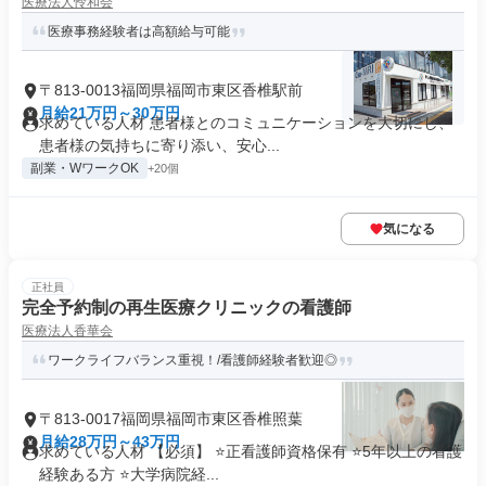
医療法人怜和会
医療事務経験者は高額給与可能
〒813-0013福岡県福岡市東区香椎駅前
月給21万円～30万円
求めている人材 患者様とのコミュニケーションを大切にし、
患者様の気持ちに寄り添い、安心...
副業・WワークOK
+20個
気になる
正社員
完全予約制の再生医療クリニックの看護師
医療法人香華会
ワークライフバランス重視！/看護師経験者歓迎◎
〒813-0017福岡県福岡市東区香椎照葉
月給28万円～43万円
求めている人材 【必須】 ⭐正看護師資格保有 ⭐5年以上の看護
経験ある方 ⭐大学病院経...