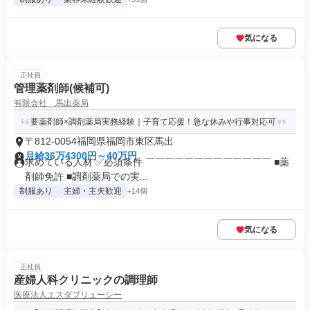
気になる
正社員
管理薬剤師(候補可)
有限会社 馬出薬局
要薬剤師×調剤薬局実務経験｜子育て応援！急な休みや行事対応可
〒812-0054福岡県福岡市東区馬出
月給36万4300円～40万円
求めている人材 ✅必須条件 ￣￣￣￣￣￣￣￣￣￣￣￣￣ ■薬
剤師免許 ■調剤薬局での実...
制服あり
主婦・主夫歓迎
+14個
気になる
正社員
産婦人科クリニックの調理師
医療法人エスダブリューシー