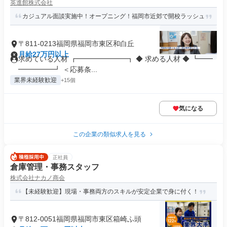
英進館株式会社
カジュアル面談実施中！オープニング！福岡市近郊で開校ラッシュ
〒811-0213福岡県福岡市東区和白丘
月給27万円以上
求めている人材 ┏━━━━━━━┓ ◆ 求める人材 ◆ ┗━━
━━━━━┛ ＜応募条...
業界未経験歓迎
+15個
気になる
この企業の類似求人を見る
正社員
倉庫管理・事務スタッフ
株式会社ナカノ商会
【未経験歓迎】現場・事務両方のスキルが安定企業で身に付く！
〒812-0051福岡県福岡市東区箱崎ふ頭