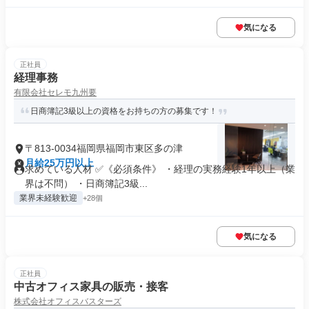
気になる
正社員
経理事務
有限会社セレモ九州要
日商簿記3級以上の資格をお持ちの方の募集です！
〒813-0034福岡県福岡市東区多の津
月給25万円以上
求めている人材 ✅《必須条件》 ・経理の実務経験1年以上（業
界は不問） ・日商簿記3級...
業界未経験歓迎
+28個
気になる
正社員
中古オフィス家具の販売・接客
株式会社オフィスバスターズ