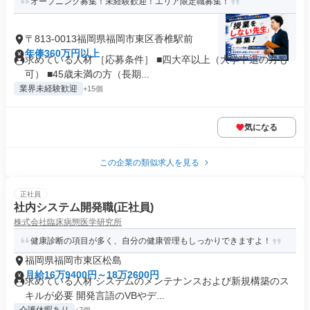
オープニング募集！未経験歓迎！エリア限定職募集！
〒813-0013福岡県福岡市東区香椎駅前
年俸360万円以上
求めている人材 ［応募条件］ ■四大卒以上（大学中退の方も
可） ■45歳未満の方（長期...
業界未経験歓迎
+15個
気になる
この企業の類似求人を見る
正社員
社内システム開発職(正社員)
株式会社臨床病態医学研究所
健康診断の項目が多く、自分の健康管理もしっかりできますよ！
福岡県福岡市東区松島
月給16万9400円～18万2600円
求めている人材 システムのメンテナンスおよび新規構築のス
キルが必要 開発言語のVBやデ...