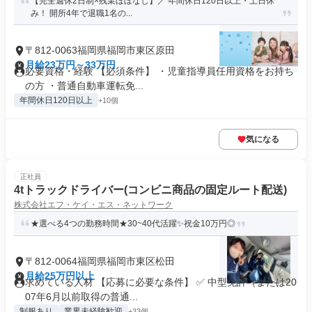
【完全週休2日制×残業ほぼなし】／ 年間休日120日以上・土日休
み！ 開所4年で退職1名の...
〒812-0063福岡県福岡市東区原田
月給23万円～33万円
必要資格・経験 【必須条件】 ・児童指導員任用資格をお持ち
の方 ・普通自動車運転免...
年間休日120日以上
+10個
気になる
正社員
4tトラックドライバー(コンビニ商品の固定ルート配送)
株式会社エフ・ケイ・エス・ネットワーク
★選べる4つの勤務時間★30~40代活躍✨祝金10万円◎
〒812-0064福岡県福岡市東区松田
月給25万円以上
求めている人材 【応募に必要な条件】 ✅ 中型免許（または20
07年6月以前取得の普通...
制服あり
業界未経験歓迎
+33個