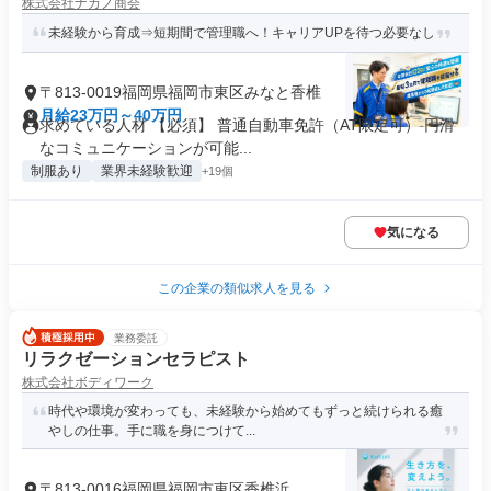
株式会社ナカノ商会
未経験から育成⇒短期間で管理職へ！キャリアUPを待つ必要なし
〒813-0019福岡県福岡市東区みなと香椎
月給23万円～40万円
求めている人材 【必須】 普通自動車免許（AT限定可） 円滑
なコミュニケーションが可能...
制服あり
業界未経験歓迎
+19個
気になる
この企業の類似求人を見る
業務委託
リラクゼーションセラピスト
株式会社ボディワーク
時代や環境が変わっても、未経験から始めてもずっと続けられる癒
やしの仕事。手に職を身につけて...
〒813-0016福岡県福岡市東区香椎浜