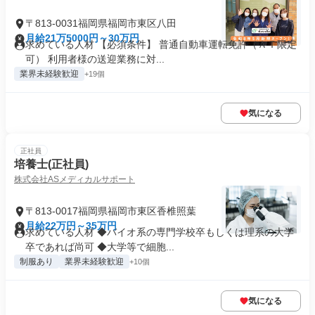
〒813-0031福岡県福岡市東区八田
月給21万5000円～30万円
求めている人材 【必須条件】 普通自動車運転免許（ＡＴ限定
可） 利用者様の送迎業務に対...
業界未経験歓迎
+19個
気になる
正社員
培養士(正社員)
株式会社ASメディカルサポート
〒813-0017福岡県福岡市東区香椎照葉
月給22万円～35万円
求めている人材 ◆バイオ系の専門学校卒もしくは理系の大学
卒であれば尚可 ◆大学等で細胞...
制服あり
業界未経験歓迎
+10個
気になる