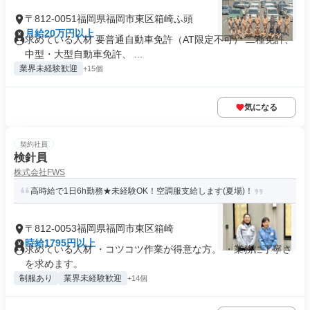
〒812-0051福岡県福岡市東区箱崎ふ頭
月給20万円以上
求めている人材 要普通自動車免許（AT限定不可） 二種免許、
中型・大型自動車免許、 ...
業界未経験歓迎
+15個
気になる
契約社員
検針員
株式会社FWS
高時給で1日6h勤務★未経験OK！空調服支給します(夏場)！
〒812-0053福岡県福岡市東区箱崎
時給1795円以上
求めている人材 ・コツコツ作業が得意な方。 ・業務に丁寧さ
を求めます。
制服あり
業界未経験歓迎
+14個