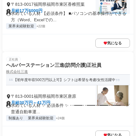
〒813-0017福岡県福岡市東区香椎照葉
月給17万6000円
求めている人材 【必須条件】 ■パソコンの基本操作ができる
方（Word、Excelでの...
業界未経験歓迎
+22個
気になる
正社員
ヘルパーステーション三進(訪問介護)正社員
株式会社三進
【初年度年収500万円以上可】シフトは希望を考慮/女性活躍中
〒813-0001福岡県福岡市東区唐原
月給30万円～41万円
求めている人材 ✨ 必須条件 ✨ ･･━━･･━━･･━━･･━━･･ ✅
普通自動車運...
制服あり
業界未経験歓迎
+24個
気になる