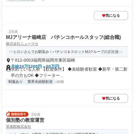
気になる
正社員
MJアリーナ箱崎店 パチンコホールスタッフ(総合職)
株式会社ニューマセ
ヒロシさんでお馴染み！パチンコ＆スロットMJグループの正社員
〒812-0053福岡県福岡市東区箱崎
月給24万5200円～60万円
求めている人材 【歓迎条件】 ◆未経験者歓迎 ◆新卒・第二新
卒の方もOK ◆フリーター...
制服あり
業界未経験歓迎
+20個
気になる
正社員
個別塾の教室運営
英進館株式会社