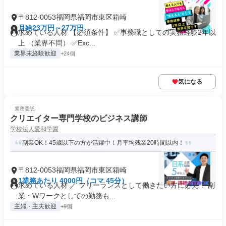
〒812-0053福岡県福岡市東区箱崎
月給23万円～27万円
求めている人材 【必須条件】 ✅事務職としての実務経験2年以
上 （業界不問） ✅Exc...
業界未経験歓迎
+24個
気になる
業務委託
クリエイター専門学校のビジネス講師
学校法人愛和学園
副業OK！45歳以下の方が活躍中！月平均残業20時間以内！
〒812-0053福岡県福岡市東区箱崎
1業務あたり 4000円（コマ 45分）
求めている人材 ／ フリーランスとして働きたい方に必見！ 副
業・Wワークとしての勤務も...
主婦・主夫歓迎
+9個