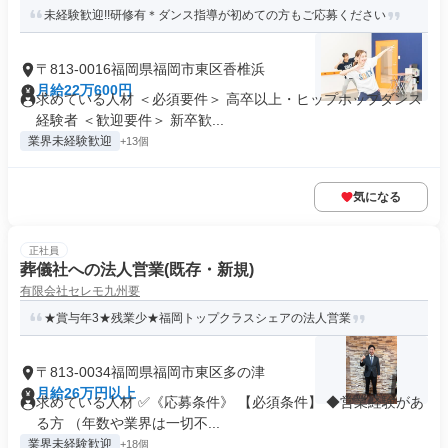
未経験歓迎!!研修有＊ダンス指導が初めての方もご応募ください
〒813-0016福岡県福岡市東区香椎浜
月給22万600円
求めている人材 ＜必須要件＞ 高卒以上・ヒップホップダンス
経験者 ＜歓迎要件＞ 新卒歓...
業界未経験歓迎
+13個
気になる
正社員
葬儀社への法人営業(既存・新規)
有限会社セレモ九州要
★賞与年3★残業少★福岡トップクラスシェアの法人営業
〒813-0034福岡県福岡市東区多の津
月給26万円以上
求めている人材 ✅《応募条件》 【必須条件】 ◆営業経験があ
る方 （年数や業界は一切不...
業界未経験歓迎
+18個