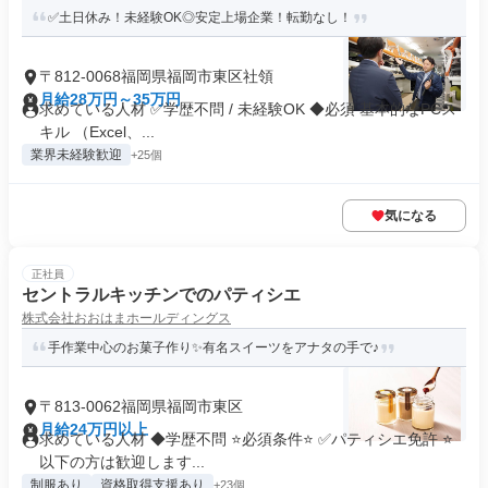
✅土日休み！未経験OK◎安定上場企業！転勤なし！
〒812-0068福岡県福岡市東区社領
月給28万円～35万円
求めている人材 ✅学歴不問 / 未経験OK ◆必須 基本的なPCス
キル （Excel、...
業界未経験歓迎
+25個
気になる
正社員
セントラルキッチンでのパティシエ
株式会社おおはまホールディングス
手作業中心のお菓子作り✨有名スイーツをアナタの手で♪
〒813-0062福岡県福岡市東区
月給24万円以上
求めている人材 ◆学歴不問 ⭐必須条件⭐ ✅パティシエ免許 ⭐
以下の方は歓迎します...
制服あり
資格取得支援あり
+23個