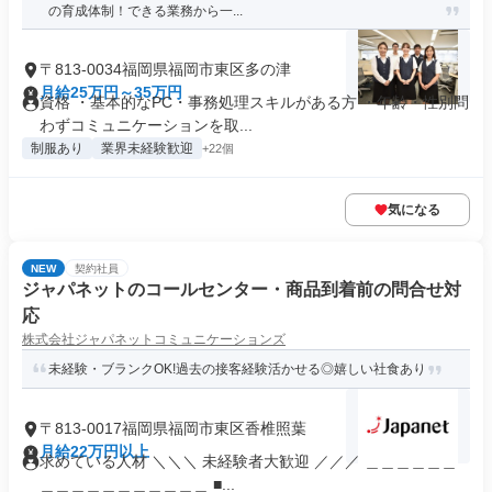
の育成体制！できる業務から一...
〒813-0034福岡県福岡市東区多の津
月給25万円～35万円
資格 ・基本的なPC・事務処理スキルがある方 ・年齢・性別問
わずコミュニケーションを取...
制服あり
業界未経験歓迎
+22個
気になる
NEW
契約社員
ジャパネットのコールセンター・商品到着前の問合せ対
応
株式会社ジャパネットコミュニケーションズ
未経験・ブランクOK!過去の接客経験活かせる◎嬉しい社食あり
〒813-0017福岡県福岡市東区香椎照葉
月給22万円以上
求めている人材 ＼＼＼ 未経験者大歓迎 ／／／ ＿＿＿＿＿＿
＿＿＿＿＿＿＿＿＿＿＿ ■...