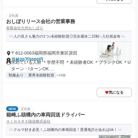
正社員
おしぼりリース会社の営業事務
有限会社九州おしぼり
人の良さも魅力の1つ♪未経験歓迎◎完全週休二日制✨入社祝金有
〒812-0063福岡県福岡市東区原田
月給20万5000円
求めている人材 ＊学歴不問 ＊未経験者OK ＊ブランクOK ＊U
ターン・IターンOK ...
制服あり
業界未経験歓迎
+19個
気になる
NEW
正社員
箱崎ふ頭構内の車両回送ドライバー
ＡＩＨＡＲＡ陸送株式会社
クルマ好き必見！ふ頭構内の車両回送！普通免許があればok！