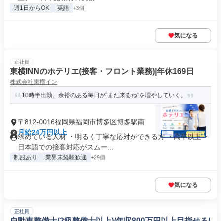
週1日からOK
英語
+3個
気になる
正社員
東横INNのホテリエ(接客・フロント業務)|年休169日
株式会社東横イン
10時半出勤。余裕のある毎日が“また来るね”を増やしていく。
〒812-0016福岡県福岡市博多区博多駅南
月給24万円以上
求めている人材 ・明るく丁寧な応対ができる方 ・高卒以上 ・
日本語での接客対応がスムー...
制服あり
業界未経験歓迎
+29個
気になる
正社員
自動車整備士(2級整備士以上)/年収800万円以上目指せる/