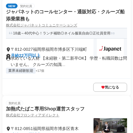
NEW
契約社員
ジャパネットのコールセンター・通販対応・クルーズ船
添乗業務も
株式会社ジャパネットコミュニケーションズ
18歳～40代中心！ランチ補助◎ネイル服装自由◎正社員登用
〒812-0027福岡県福岡市博多区下川端町
月給22万円以上
求めている人材 【未経験・第二新卒OK】 学歴・転職回数は問
いません。 クルーズの知識...
業界未経験歓迎
+17個
気になる
契約社員
加熱式たばこ専用Shop運営スタッフ
株式会社フロンティアダイレクト
〒812-0851福岡県福岡市博多区青木