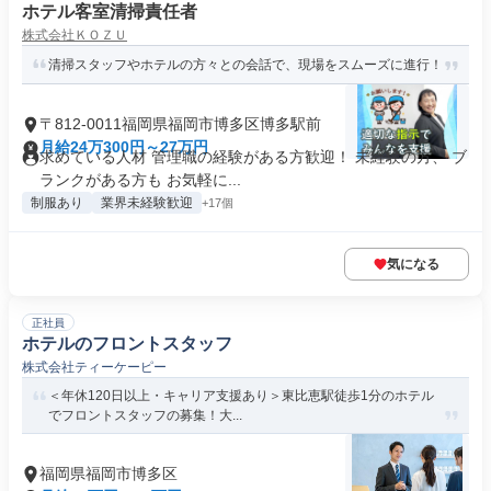
ホテル客室清掃責任者
株式会社ＫＯＺＵ
清掃スタッフやホテルの方々との会話で、現場をスムーズに進行！
〒812-0011福岡県福岡市博多区博多駅前
月給24万300円～27万円
求めている人材 管理職の経験がある方歓迎！ 未経験の方、 ブ
ランクがある方も お気軽に...
制服あり
業界未経験歓迎
+17個
気になる
正社員
ホテルのフロントスタッフ
株式会社ティーケーピー
＜年休120日以上・キャリア支援あり＞東比恵駅徒歩1分のホテル
でフロントスタッフの募集！大...
福岡県福岡市博多区