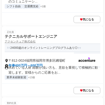
のコミュニケーシ...
シフト自由
交通費支給
+1個
気になる
正社員
テクニカルサポートエンジニア
アクセンチュア株式会社
24000超のオンライントレーニングプログラムあり◎
〒812-0024福岡県福岡市博多区綱場町
年俸400万円～600万円
求めている人材 経験が浅い方も、意欲を重視して積極的に歓
迎します。皆様からのご応募をお...
業界未経験歓迎
+13個
気になる
契約社員