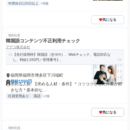
年間休日120日以上
+8個
気になる
契約社員
韓国語コンテンツ不正利用チェック
アデコ株式会社
【先行採用枠】韓国語（한국어）、Webチェック、電話対応な
し、時給1,550円／管理番号1...
福岡県福岡市博多区下川端町
時給1550円
求める人材: 【求める人材・条件】 * コツコツとした作業が好
きな方 * 基本的な...
社員登用あり
英語
+2個
気になる
契約社員