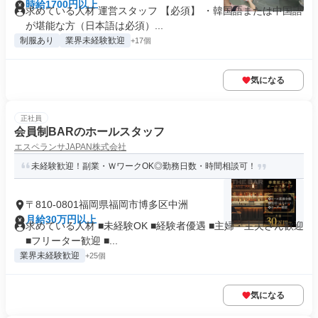
時給1700円以上
求めている人材 運営スタッフ 【必須】 ・韓国語または中国語
が堪能な方（日本語は必須）...
制服あり
業界未経験歓迎
+17個
気になる
正社員
会員制BARのホールスタッフ
エスペランサJAPAN株式会社
未経験歓迎！副業・ＷワークOK◎勤務日数・時間相談可！
〒810-0801福岡県福岡市博多区中洲
月給30万円以上
求めている人材 ■未経験OK ■経験者優遇 ■主婦・主夫さん歓迎
■フリーター歓迎 ■...
業界未経験歓迎
+25個
気になる