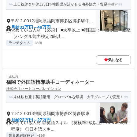
土日祝休＆年休125日✨韓国語が活かせる海外販売・貿易事務✅
〒812-0012福岡県福岡市博多区博多駅中央
街
月給31万円～46万円
求めている人材 【必須】 ■大卒以上 ■韓国語：中級以上～上級
（ハングル能力検定2級以...
ランチタイム
+33個
気になる
正社員
福岡で外国語指導助手コーディネーター
株式会社ハートコーポレイション
未経験歓迎｜英語活用｜グローバルな環境｜大手グループで安定！
〒812-0013福岡県福岡市博多区博多駅東
月給23万円～27万円
求めている人材 ◎英語スキル （英検準2級以上/TOEIC650点
程度） ◎日本語スキ...
業界未経験歓迎
+13個