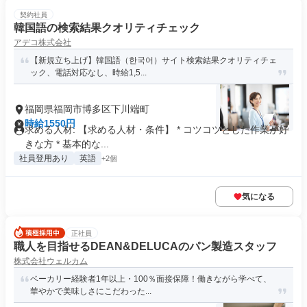
契約社員
韓国語の検索結果クオリティチェック
アデコ株式会社
【新規立ち上げ】韓国語（한국어）サイト検索結果クオリティチェ
ック、電話対応なし、時給1,5...
福岡県福岡市博多区下川端町
時給1550円
求める人材: 【求める人材・条件】 * コツコツとした作業が好
きな方 * 基本的な...
社員登用あり
英語
+2個
気になる
正社員
職人を目指せるDEAN&DELUCAのパン製造スタッフ
株式会社ウェルカム
ベーカリー経験者1年以上・100％面接保障！働きながら学べて、
華やかで美味しさにこだわった...