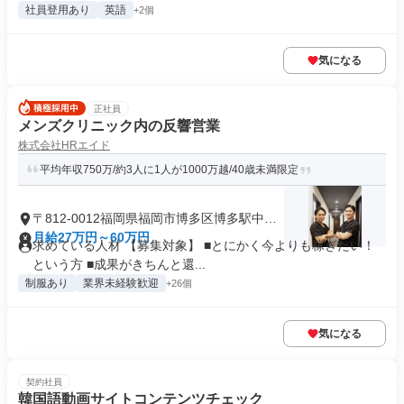
社員登用あり
英語
+2個
気になる
正社員
メンズクリニック内の反響営業
株式会社HRエイド
平均年収750万/約3人に1人が1000万越/40歳未満限定
〒812-0012福岡県福岡市博多区博多駅中央
街
月給27万円～60万円
求めている人材 【募集対象】 ■とにかく今よりも稼ぎたい！
という方 ■成果がきちんと還...
制服あり
業界未経験歓迎
+26個
気になる
契約社員
韓国語動画サイトコンテンツチェック