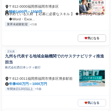
〒812-0000福岡県福岡市博多区
時給1400円～1500円
求めている人材 【 応募に必要なスキル 】 ◆基本的なPC操作
◆Word・Exce...
業界未経験歓迎
+21個
気になる
正社員
九州を代表する地域金融機関でのサステナビリティ推進
担当
株式会社西日本シティ銀行
〒812-0011福岡県福岡市博多区博多駅前
年俸400万円～1000万円
年間休日120日以上
+5個
気になる