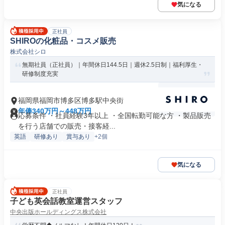
気になる
正社員
SHIROの化粧品・コスメ販売
株式会社シロ
無期社員（正社員）｜年間休日144.5日｜週休2.5日制｜福利厚生・
研修制度充実
福岡県福岡市博多区博多駅中央街
年俸340万円～448万円
応募条件 ・社員経験3年以上 ・全国転勤可能な方 ・製品販売
を行う店舗での販売・接客経...
英語
研修あり
賞与あり
+2個
気になる
正社員
子ども英会話教室運営スタッフ
中央出版ホールディングス株式会社