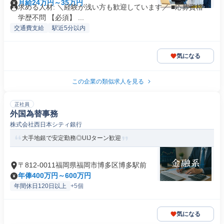
月給24万円～35万円
求める人材: ＼経験が浅い方も歓迎しています／ ■応募資格 ・
学歴不問 【必須】 ...
交通費支給
駅近5分以内
気になる
この企業の類似求人を見る
正社員
外国為替事務
株式会社西日本シティ銀行
大手地銀で安定勤務◎UIJターン歓迎
〒812-0011福岡県福岡市博多区博多駅前
年俸400万円～600万円
年間休日120日以上
+5個
気になる