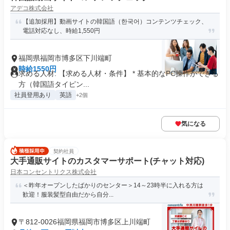
アデコ株式会社
【追加採用】動画サイトの韓国語（한국어）コンテンツチェック、
電話対応なし、時給1,550円
福岡県福岡市博多区下川端町
時給1550円
求める人材: 【求める人材・条件】 * 基本的なPC操作ができる
方（韓国語タイピン...
社員登用あり
英語
+2個
気になる
契約社員
大手通販サイトのカスタマーサポート(チャット対応)
日本コンセントリクス株式会社
＜昨年オープンしたばかりのセンター＞14～23時半に入れる方は
歓迎！服装髪型自由だから自分...
〒812-0026福岡県福岡市博多区上川端町