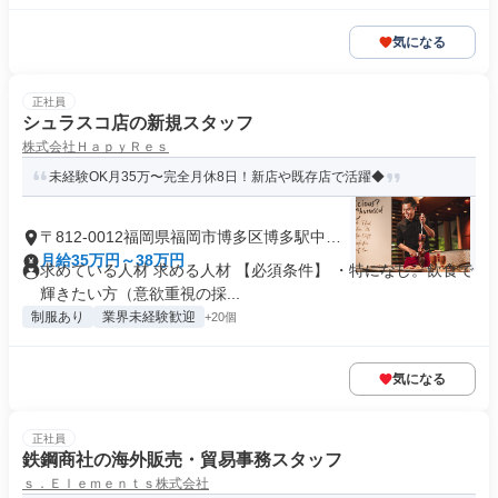
気になる
正社員
シュラスコ店の新規スタッフ
株式会社ＨａｐｙＲｅｓ
未経験OK月35万〜完全月休8日！新店や既存店で活躍◆
〒812-0012福岡県福岡市博多区博多駅中央
街
月給35万円～38万円
求めている人材 求める人材 【必須条件】 ・特になし。飲食で
輝きたい方（意欲重視の採...
制服あり
業界未経験歓迎
+20個
気になる
正社員
鉄鋼商社の海外販売・貿易事務スタッフ
ｓ．Ｅｌｅｍｅｎｔｓ株式会社