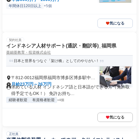
年間休日120日以上
+5個
気になる
契約社員
インドネシア人材サポート(通訳・翻訳等)_福岡県
亜細亜教育・投資株式会社
日本と世界をつなぐ「架け橋」としてのやりがい！
〒812-0012福岡県福岡市博多区博多駅中央
街
月給23万円～26万円
求めている人材 インドネシア語と日本語ができる方（免許取
得予定でもOK！） 免許お持ち...
経験者歓迎
有資格者歓迎
+4個
気になる
正社員