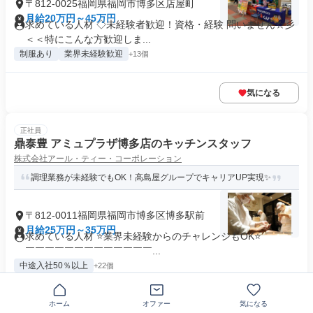
〒812-0025福岡県福岡市博多区店屋町
月給20万円～45万円
求めている人材 ◇未経験者歓迎！資格・経験 問いません☆彡
＜＜特にこんな方歓迎しま...
制服あり
業界未経験歓迎
+13個
気になる
正社員
鼎泰豊 アミュプラザ博多店のキッチンスタッフ
株式会社アール・ティー・コーポレーション
調理業務が未経験でもOK！高島屋グループでキャリアUP実現✨
〒812-0011福岡県福岡市博多区博多駅前
月給25万円～35万円
求めている人材 ⭐業界未経験からのチャレンジもOK⭐ ￣￣￣
￣￣￣￣￣￣￣￣￣￣￣￣￣...
中途入社50％以上
+22個
ホーム
オファー
気になる
気になる