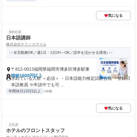
気になる
契約社員
日本語講師
株式会社テクノスマイル
在宅勤務OK／週1日・1日2H～OK／語学を活かせる環境♪
〒812-0013福岡県福岡市博多区博多駅東
時給1600円以上
求めている人材 ＜必須＞ ・日本語能力検定試験合格 ・登録日
本語教員 ※申請中でも可 ...
年間休日120日以上
+16個
気になる
正社員
ホテルのフロントスタッフ