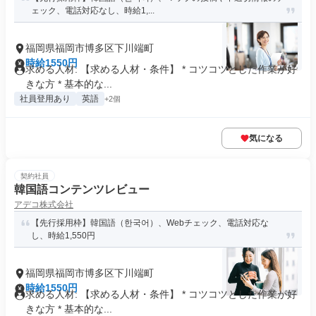
ェック、電話対応なし、時給1,...
福岡県福岡市博多区下川端町
時給1550円
求める人材: 【求める人材・条件】 * コツコツとした作業が好
きな方 * 基本的な...
社員登用あり
英語
+2個
気になる
契約社員
韓国語コンテンツレビュー
アデコ株式会社
【先行採用枠】韓国語（한국어）、Webチェック、電話対応な
し、時給1,550円
福岡県福岡市博多区下川端町
時給1550円
求める人材: 【求める人材・条件】 * コツコツとした作業が好
きな方 * 基本的な...