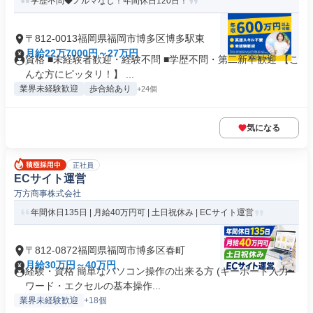
学歴不問◆ノルマなし！年間休日120日！
〒812-0013福岡県福岡市博多区博多駅東
月給22万7000円～27万円
資格 ■未経験者歓迎・経験不問 ■学歴不問・第二新卒歓迎 【こ
んな方にピッタリ！】 ...
業界未経験歓迎
歩合給あり
+24個
気になる
正社員
ECサイト運営
万方商事株式会社
年間休日135日 | 月給40万円可 | 土日祝休み | ECサイト運営
〒812-0872福岡県福岡市博多区春町
月給30万円～40万円
経験・資格 簡単なパソコン操作の出来る方 (キーボード入力・
ワード・エクセルの基本操作...
業界未経験歓迎
+18個