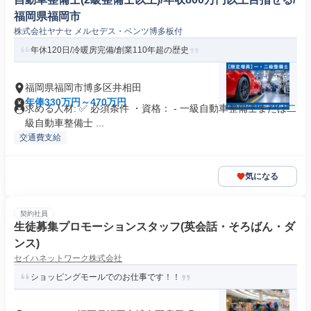
福岡県福岡市
株式会社ヤナセ メルセデス・ベンツ博多板付
年休120日/冷暖房完備/創業110年超の歴史
福岡県福岡市博多区井相田
年俸330万円～470万円
求める人材: ✅ 必須条件 ・資格： - 一級自動車整備士または二
級自動車整備士 ...
交通費支給
気になる
契約社員
生徒募集プロモーションスタッフ(英会話・そろばん・ダ
ンス)
セイハネットワーク株式会社
ショッピングモールでのお仕事です！！