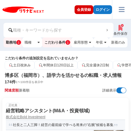
会員登録
ログイン
職種・キーワードから探す
条件保存
勤務地
職種
こだわり条件
雇用形態
年収
新着のみ
1
1
こだわり条件の追加設定を忘れていませんか？
土日祝休み
年間休日120日以上
完全週休2日制
学歴
博多区（福岡市）、語学力を活かせるの転職・求人情報
174
件
1
〜
100
件目を表示中
関連度順
新着順
詳細表示
正社員
経営戦略アシスタント(M&A・投資領域)
株式会社Bold Investment
社長と二人三脚！経営の最前線で学べる将来の“右腕”候補を募集