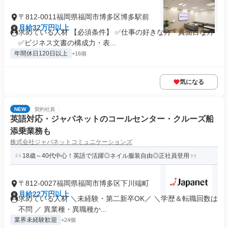
〒812-0011福岡県福岡市博多区博多駅前
月給32万円以上
求めている人材 【必須条件】 ✅仕事の好きな方・真面目な方
✅ビジネス文書の構成力・表...
年間休日120日以上
+16個
気になる
NEW
契約社員
英語対応・ジャパネットのコールセンター・クルーズ船
添乗業務も
株式会社ジャパネットコミュニケーションズ
18歳～40代中心！英語で活躍◎ネイル服装自由◎正社員登用
〒812-0027福岡県福岡市博多区下川端町
月給22万円以上
求めている人材 ＼未経験・第二新卒OK／ ＼学歴＆転職回数は
不問 ／ 異業種・異職種か...
業界未経験歓迎
+24個