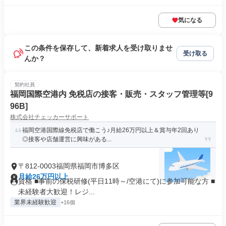
気になる
この条件を保存して、新着求人を受け取りませ
受け取る
んか？
契約社員
福岡国際空港内 免税店の接客・販売・スタッフ管理等[9
96B]
株式会社チェッカーサポート
福岡空港国際線免税店で働こう♪月給26万円以上＆賞与年2回あり
◎接客や店舗運営に興味がある...
〒812-0003福岡県福岡市博多区
月給26万円以上
資格 ■事前の保税研修(平日11時～/空港にて)に参加可能な方 ■
未経験者大歓迎！レジ...
業界未経験歓迎
+16個