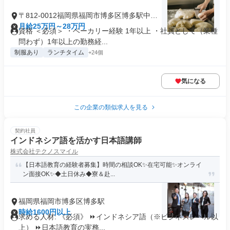
〒812-0012福岡県福岡市博多区博多駅中央
街
月給25万円～28万円
資格 ＜必須＞ ・ベーカリー経験 1年以上 ・社員として（業種
問わず）1年以上の勤務経...
制服あり
ランチタイム
+24個
気になる
この企業の類似求人を見る
契約社員
インドネシア語を活かす日本語講師
株式会社テクノスマイル
【日本語教育の経験者募集】時間の相談OK✨在宅可能✨オンライ
ン面接OK✨◆土日休み◆寮＆赴...
福岡県福岡市博多区博多駅
時給1600円以上
求める人材: 《必須》 ⏩インドネシア語（※ビジネスレベル以
上） ⏩日本語教育の実務...