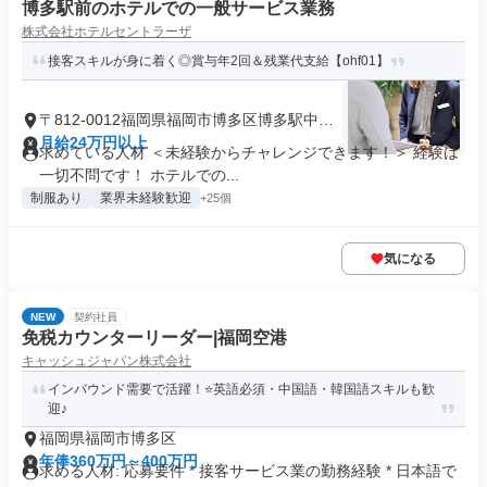
博多駅前のホテルでの一般サービス業務
株式会社ホテルセントラーザ
接客スキルが身に着く◎賞与年2回＆残業代支給【ohf01】
〒812-0012福岡県福岡市博多区博多駅中央
街
月給24万円以上
求めている人材 ＜未経験からチャレンジできます！＞ 経験は
一切不問です！ ホテルでの...
制服あり
業界未経験歓迎
+25個
気になる
NEW
契約社員
免税カウンターリーダー|福岡空港
キャッシュジャパン株式会社
インバウンド需要で活躍！⭐️英語必須・中国語・韓国語スキルも歓
迎♪
福岡県福岡市博多区
年俸360万円～400万円
求める人材: 応募要件 * 接客サービス業の勤務経験 * 日本語で