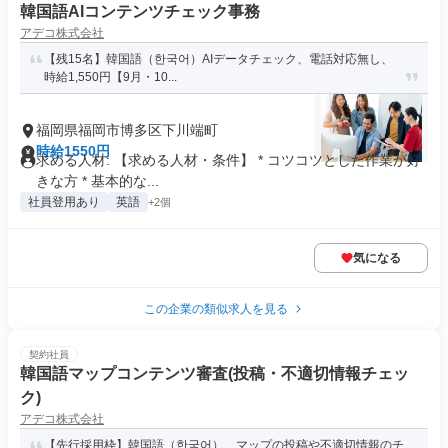
韓国語AIコンテンツチェック事務
アデコ株式会社
【残15名】韓国語（한국어）AIデータチェック、電話対応無し、
時給1,550円【9月・10...
福岡県福岡市博多区下川端町
時給1550円
求める人材: 【求める人材・条件】 * コツコツとした作業が好
きな方 * 基本的な...
社員登用あり
英語
+2個
気になる
この企業の類似求人を見る
契約社員
韓国語マップコンテンツ審査(投稿・不適切情報チェッ
ク)
アデコ株式会社
【先行採用枠】韓国語（한국어）、マップの投稿や不適切情報のチ