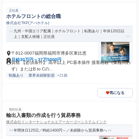
正社員
ホテルフロントの総合職
株式会社TKP(アパホテル)
九州・中国エリア配属｜ホテルフロント｜転勤あり｜年休120日以
上｜支配人候補｜正社員
〒812-0007福岡県福岡市博多区東比恵
月給30万円～37万5000円
資格 【必須条件】 高卒以上 PC基本操作 接客経験（業種問わ
ず）またはB to Cの...
制服あり
業界未経験歓迎
+21個
気になる
契約社員
輸出入書類の作成を行う貿易事務
株式会社インターナショナルエアーカーゴーシステムインク
年間休日125日／時給1400円～／未経験から貿易事務へ