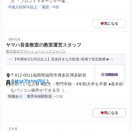
方 ・フロントマネージャー業...
中途入社50％以上
英語
+9個
気になる
契約社員
ヤマハ音楽教室の教室運営スタッフ
株式会社ヤマハミュージックジャパン
【年間休日125日以上】音楽好きな方歓迎♪長期で安定勤務★
〒812-0011福岡県福岡市博多区博多駅前
月給18万9700円以上
求めている人材 ●短大・専門学校・4年制大学を卒業 ●基本的
なパソコン操作ができる方（...
制服あり
業界未経験歓迎
+22個
気になる
正社員