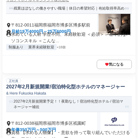
サムティホテルマネジメント株式会社
残業ほぼなしの働きやすい職場｜休日の希望対応｜有給取得率高め
〒812-0011福岡県福岡市博多区博多駅前
月給19万4000円～25万6000円
求めている人材 学歴不問、未経験歓迎 ＜必須＞ ✅基本的なパ
ソコンスキル ＜こんな...
制服あり
業界未経験歓迎
+18個
気になる
正社員
2027年2月新規開業!宿泊特化型ホテルのマネージャー
& Here Fukuoka Hakata
2027年2月新規開業予定！！夜勤なし！宿泊特化型ホテル / 宿泊マ
ネージャー補佐
〒812-0038福岡県福岡市博多区祇園町
年俸350万円～500万円
資格 【求める人物像】 ・意欲を持って取り組んでいただける