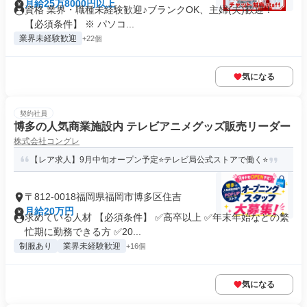
月給25万8000円以上
資格 業界・職種未経験歓迎♪ブランクOK、主婦(夫)歓迎！
【必須条件】 ※ パソコ...
業界未経験歓迎
+22個
気になる
契約社員
博多の人気商業施設内 テレビアニメグッズ販売リーダー
株式会社コングレ
【レア求人】9月中旬オープン予定⭐テレビ局公式ストアで働く⭐
〒812-0018福岡県福岡市博多区住吉
月給20万円
求めている人材 【必須条件】 ✅高卒以上 ✅年末年始などの繁
忙期に勤務できる方 ✅20...
制服あり
業界未経験歓迎
+16個
気になる