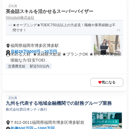
正社員
英会話スキルを活かせるスーパーバイザー
Vinculum株式会社
★オープニング★TOEIC750点以上の方必見！職種や業界経験は不
問です！
福岡県福岡市博多区博多駅
月給28万8000円～30万円
求める人材: ★未経験大歓迎 ★ブランクOK ★ビジネス英会話
堪能な方/目安TOEI...
交通費支給
駅近5分以内
気になる
正社員
九州を代表する地域金融機関での財務グループ業務
株式会社西日本シティ銀行
〒812-0011福岡県福岡市博多区博多駅前
年俸500万円～1000万円