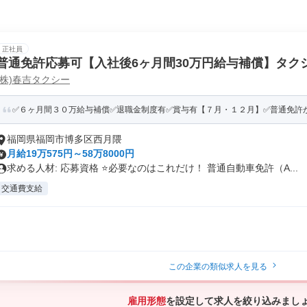
正社員
普通免許応募可【入社後6ヶ月間30万円給与補償】タク
(株)春吉タクシー
務】
✅６ヶ月間３０万給与補償✅退職金制度有✅賞与有【７月・１２月】✅普通免許があ
福岡県福岡市博多区西月隈
月給19万575円～58万8000円
求める人材: 応募資格 ⭐️必要なのはこれだけ！ 普通自動車免許（A...
交通費支給
この企業の類似求人を見る
雇用形態
を設定して求人を絞り込みまし