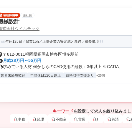
正社員
機械設計
株式会社ウイルテック
年休125日／残業15h／上場企業の安定感と厚遇／成長環境
〒812-0011福岡県福岡市博多区博多駅前
月給28万円～55万円
求めている人材 何かしらのCAD使用の経験：3年以上 ※CATIA、...
業界未経験歓迎
年間休日120日以上
資格取得支援あり
+25個
キーワード
を設定して求人を絞り込みまし
事務
経理
不動産
営業
IT
英語