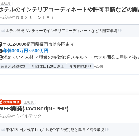
正社員
ホテルのインテリアコーディネートや許可申請などの開
株式会社Ｎｅｘｔ ＳＴＡＹ
ホテル開発ベンチャーでインテリアコーディネートなどの開業準備
〒812-0008福岡県福岡市博多区東光
年俸300万円～500万円
求めている人材 ＜職種の特徴/歓迎スキル＞ ・ホテル開発に興味がある .
業界未経験歓迎
年間休日120日以上
介護休暇あり
+25個
正社員
WEB開発(JavaScript･PHP)
株式会社ウイルテック
年休125日／残業15h／上場企業の安定感と厚遇／成長環境