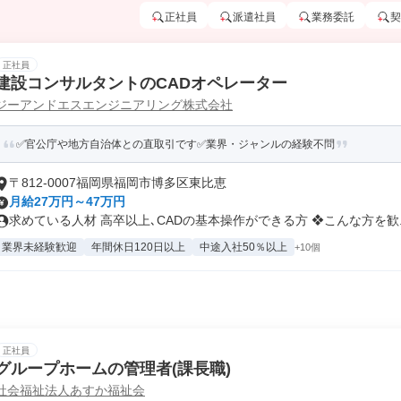
正社員
派遣社員
業務委託
契
正社員
建設コンサルタントのCADオペレーター
ジーアンドエスエンジニアリング株式会社
✅官公庁や地方自治体との直取引です✅業界・ジャンルの経験不問
〒812-0007福岡県福岡市博多区東比恵
月給27万円～47万円
求めている人材 高卒以上､CADの基本操作ができる方 ❖こんな方を歓..
業界未経験歓迎
年間休日120日以上
中途入社50％以上
+10個
正社員
グループホームの管理者(課長職)
社会福祉法人あすか福祉会