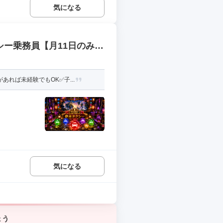
気になる
シー乗務員【月11日のみ勤
れば未経験でもOK✅子...
気になる
ょう