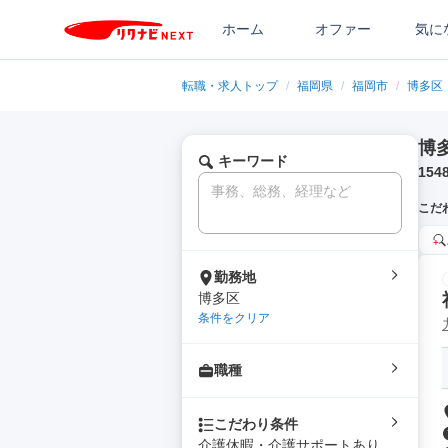
ホーム
オファー
気に
転職・求人トップ
/
福岡県
/
福岡市
/
博多区
博
キーワード
154
こだ
勤務地
博多区
条件をクリア
職種
こだわり条件
介護休暇・介護サポートあり