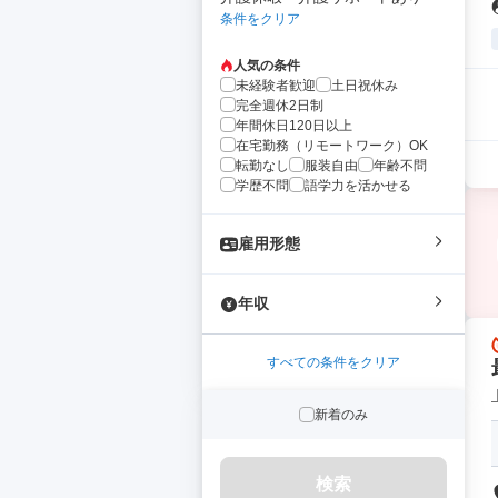
条件をクリア
人気の条件
未経験者歓迎
土日祝休み
完全週休2日制
年間休日120日以上
在宅勤務（リモートワーク）OK
転勤なし
服装自由
年齢不問
学歴不問
語学力を活かせる
雇用形態
年収
すべての条件をクリア
新着のみ
検索