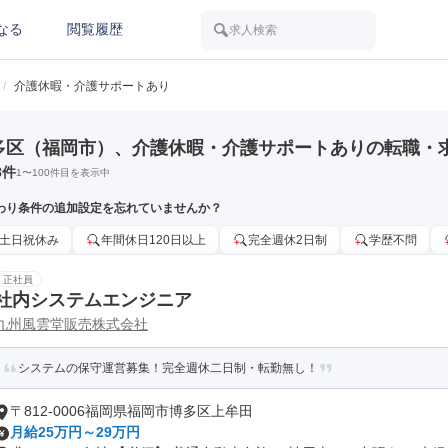
なる
閲覧履歴
求人検索
/
介護休暇・介護サポートあり
多区（福岡市）、介護休暇・介護サポートありの転職・
8
件
1
〜
100
件目を表示中
わり条件の追加設定を忘れていませんか？
土日祝休み
年間休日120日以上
完全週休2日制
学歴不問
正社員
社内システムエンジニア
九州風雲堂販売株式会社
システムの保守運営募集！完全週休二日制・転勤無し！
〒812-0006福岡県福岡市博多区上牟田
月給25万円～29万円