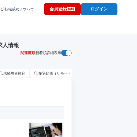
会員登録
ログイン
転職成功ノウハウ
無料
求人情報
関連度順
新着順
詳細表示
未経験者歓迎
在宅勤務（リモートワーク）OK
家賃補助・住宅手当