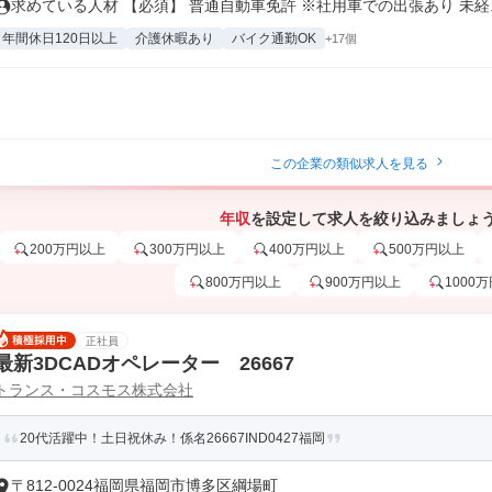
求めている人材 【必須】 普通自動車免許 ※社用車での出張あり 未経..
年間休日120日以上
介護休暇あり
バイク通勤OK
+17個
この企業の類似求人を見る
年収
を設定して求人を絞り込みましょ
200万円以上
300万円以上
400万円以上
500万円以上
800万円以上
900万円以上
1000
正社員
最新3DCADオペレーター 26667
トランス・コスモス株式会社
20代活躍中！土日祝休み！係名26667IND0427福岡
〒812-0024福岡県福岡市博多区綱場町