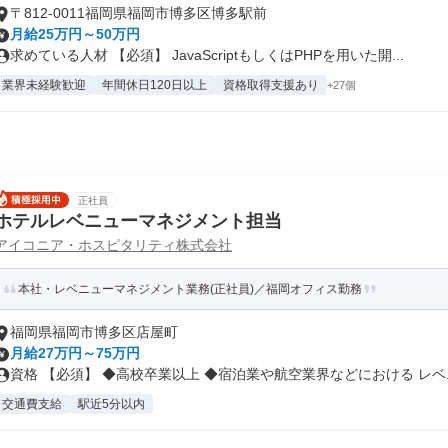
〒812-0011福岡県福岡市博多区博多駅前
月給25万円～50万円
求めている人材 【必須】 JavaScriptもしくはPHPを用いた開...
業界未経験歓迎
年間休日120日以上
資格取得支援あり
+27個
正社員
ホテルレベニューマネジメント担当
アイコニア・ホスピタリティ株式会社
本社・レベニューマネジメント業務(正社員)／福岡オフィス勤務
福岡県福岡市博多区店屋町
月給27万円～75万円
資格 【必須】 ◆高校卒業以上 ◆宿泊業や航空業界などにおける レベニ.
交通費支給
駅近5分以内