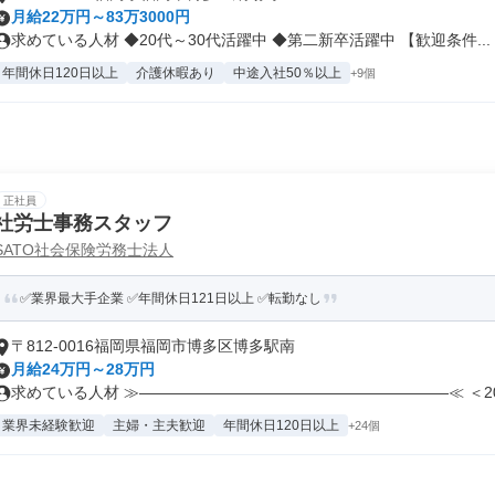
月給22万円～83万3000円
求めている人材 ◆20代～30代活躍中 ◆第二新卒活躍中 【歓迎条件...
年間休日120日以上
介護休暇あり
中途入社50％以上
+9個
正社員
社労士事務スタッフ
SATO社会保険労務士法人
✅業界最大手企業 ✅年間休日121日以上 ✅転勤なし
〒812-0016福岡県福岡市博多区博多駅南
月給24万円～28万円
求めている人材 ≫————————————————————≪ ＜20代
業界未経験歓迎
主婦・主夫歓迎
年間休日120日以上
+24個