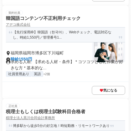
契約社員
韓国語コンテンツ不正利用チェック
アデコ株式会社
【先行採用枠】韓国語（한국어）、Webチェック、電話対応な
し、時給1,550円／管理番号1...
福岡県福岡市博多区下川端町
時給1550円
求める人材: 【求める人材・条件】 * コツコツとした作業が好
きな方 * 基本的な...
社員登用あり
英語
+2個
気になる
正社員
税理士もしくは税理士試験科目合格者
税理士法人黒川合同会計事務所
博多駅から徒歩5分の好立地！時短勤務・リモートワークあり