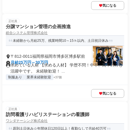
気になる
正社員
分譲マンション管理の企画推進
総合システム管理株式会社
未経験から月給25万、残業時間10～15ｈ以内、土日祝日休み
〒812-0011福岡県福岡市博多区博多駅前
月給25万円～30万円
求めている人材 【求める人材】 学歴不問！中卒、高卒の方も
活躍中です。 未経験歓迎！ ...
制服あり
業界未経験歓迎
+37個
気になる
正社員
訪問看護リハビリステーションの看護師
ワシダナーシング株式会社
原則土日休み☆年間休日120日以上！夜勤なしで月給40万可