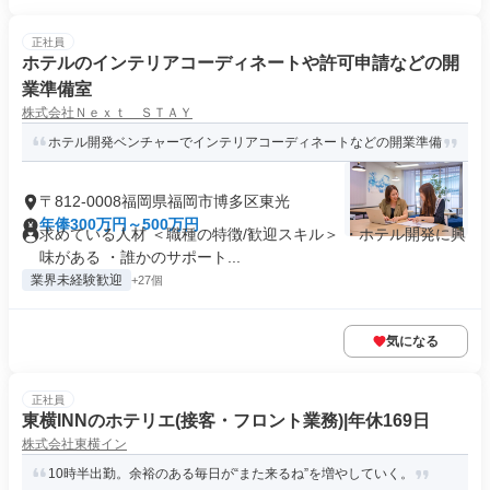
正社員
ホテルのインテリアコーディネートや許可申請などの開
業準備室
株式会社Ｎｅｘｔ ＳＴＡＹ
ホテル開発ベンチャーでインテリアコーディネートなどの開業準備
〒812-0008福岡県福岡市博多区東光
年俸300万円～500万円
求めている人材 ＜職種の特徴/歓迎スキル＞ ・ホテル開発に興
味がある ・誰かのサポート...
業界未経験歓迎
+27個
気になる
正社員
東横INNのホテリエ(接客・フロント業務)|年休169日
株式会社東横イン
10時半出勤。余裕のある毎日が“また来るね”を増やしていく。