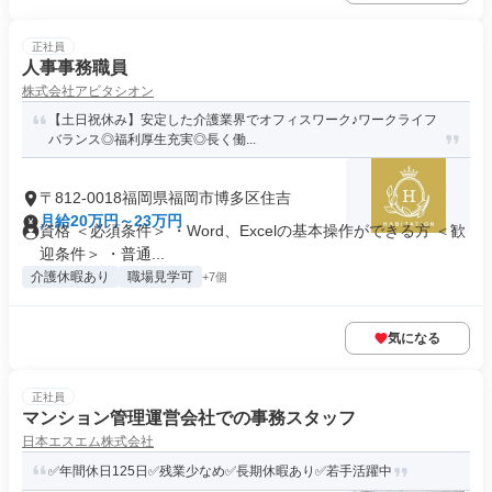
正社員
人事事務職員
株式会社アビタシオン
【土日祝休み】安定した介護業界でオフィスワーク♪ワークライフ
バランス◎福利厚生充実◎長く働...
〒812-0018福岡県福岡市博多区住吉
月給20万円～23万円
資格 ＜必須条件＞ ・Word、Excelの基本操作ができる方 ＜歓
迎条件＞ ・普通...
介護休暇あり
職場見学可
+7個
気になる
正社員
マンション管理運営会社での事務スタッフ
日本エスエム株式会社
✅年間休日125日✅残業少なめ✅長期休暇あり✅若手活躍中