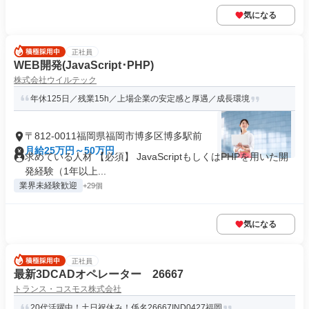
気になる
正社員
WEB開発(JavaScript･PHP)
株式会社ウイルテック
年休125日／残業15h／上場企業の安定感と厚遇／成長環境
〒812-0011福岡県福岡市博多区博多駅前
月給25万円～50万円
求めている人材 【必須】 JavaScriptもしくはPHPを用いた開
発経験（1年以上...
業界未経験歓迎
+29個
気になる
正社員
最新3DCADオペレーター 26667
トランス・コスモス株式会社
20代活躍中！土日祝休み！係名26667IND0427福岡