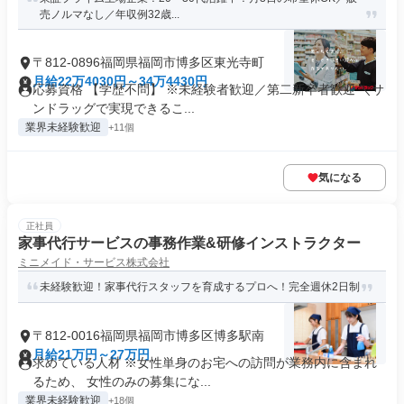
売ノルマなし／年収例32歳...
〒812-0896福岡県福岡市博多区東光寺町
月給22万4030円～34万4430円
応募資格 【学歴不問】 ※未経験者歓迎／第二新卒者歓迎 ＼サ
ンドラッグで実現できるこ...
業界未経験歓迎
+11個
気になる
正社員
家事代行サービスの事務作業&研修インストラクター
ミニメイド・サービス株式会社
未経験歓迎！家事代行スタッフを育成するプロへ！完全週休2日制
〒812-0016福岡県福岡市博多区博多駅南
月給21万円～27万円
求めている人材 ※女性単身のお宅への訪問が業務内に含まれ
るため、 女性のみの募集にな...
業界未経験歓迎
+18個