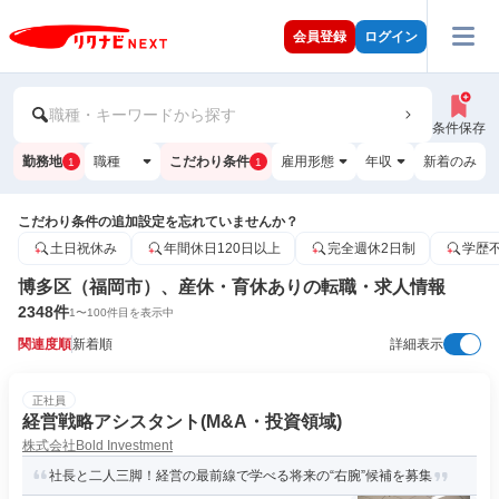
会員登録
ログイン
職種・キーワードから探す
条件保存
勤務地
職種
こだわり条件
雇用形態
年収
新着のみ
1
1
こだわり条件の追加設定を忘れていませんか？
土日祝休み
年間休日120日以上
完全週休2日制
学歴
博多区（福岡市）、産休・育休ありの転職・求人情報
2348
件
1
〜
100
件目を表示中
関連度順
新着順
詳細表示
正社員
経営戦略アシスタント(M&A・投資領域)
株式会社Bold Investment
社長と二人三脚！経営の最前線で学べる将来の“右腕”候補を募集