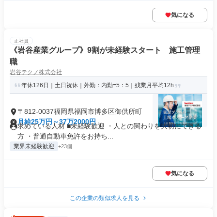
気になる
正社員
《岩谷産業グループ》9割が未経験スタート 施工管理
職
岩谷テクノ株式会社
年休126日｜土日祝休｜外勤：内勤=5：5｜残業月平均12h
〒812-0037福岡県福岡市博多区御供所町
月給25万円～37万2000円
求めている人材 ■未経験歓迎 ・人との関わりを大切にできる
方 ・普通自動車免許をお持ち...
業界未経験歓迎
+23個
気になる
この企業の類似求人を見る