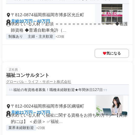
〒812-0874福岡県福岡市博多区光丘町
月給30万円～40万円
求めている人材 ✅必須 ＝＝＝＝＝＝＝＝＝＝＝＝＝＝ ◆看護
師資格 ◆普通自動車免許（...
制服あり
主婦・主夫歓迎
+23個
気になる
正社員
福祉コンサルタント
グローバル・ライフ・サポート株式会社
福祉の有資格者募集！職種未経験歓迎★年間休日127日
〒812-0024福岡県福岡市博多区綱場町
月給21万円～25万円
求めている人材 ＼福祉に関する資格をお持ちの方！／ 【具体
的には】 ＜必須＞ ✅福祉...
業界未経験歓迎
+23個