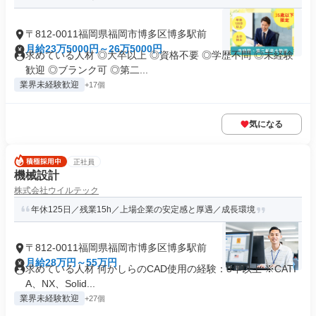
〒812-0011福岡県福岡市博多区博多駅前
月給23万5000円～26万5000円
求めている人材 ◎大卒以上 ◎資格不要 ◎学歴不問 ◎未経験
歓迎 ◎ブランク可 ◎第二...
業界未経験歓迎
+17個
気になる
正社員
機械設計
株式会社ウイルテック
年休125日／残業15h／上場企業の安定感と厚遇／成長環境
〒812-0011福岡県福岡市博多区博多駅前
月給28万円～55万円
求めている人材 何かしらのCAD使用の経験：3年以上 ※CATI
A、NX、Solid...
業界未経験歓迎
+27個