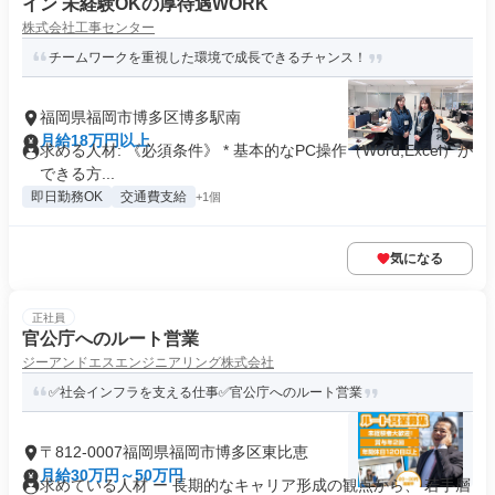
イン 未経験OKの厚待遇WORK
株式会社工事センター
チームワークを重視した環境で成長できるチャンス！
福岡県福岡市博多区博多駅南
月給18万円以上
求める人材: 《必須条件》 * 基本的なPC操作（Word,Excel）が
できる方...
即日勤務OK
交通費支給
+1個
気になる
正社員
官公庁へのルート営業
ジーアンドエスエンジニアリング株式会社
✅社会インフラを支える仕事✅官公庁へのルート営業
〒812-0007福岡県福岡市博多区東比恵
月給30万円～50万円
求めている人材 ー 長期的なキャリア形成の観点から、 若手層