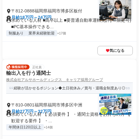
〒812-0888福岡県福岡市博多区板付
月給18万円～24万円
求めている人材 ■高卒以上 ■要普通自動車運転免許(AT限定可)
■PC基本操作できる...
制服あり
業界未経験歓迎
+17個
気になる
正社員
輸出入を行う通関士
株式会社アルサホールディングス キャリア採用グループ
経験が活かせるポジション◆土日祝休み／賞与・退職金制度あり◎
〒810-0801福岡県福岡市博多区中洲
月給27万円～32万円
求めている人材 【 必須要件 】 ・通関士資格をお持ちの方 【
歓迎する要件 】 ・...
年間休日120日以上
+14個