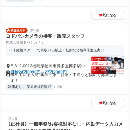
気になる
正社員
ヨドバシカメラの接客・販売スタッフ
株式会社ヨドバシカメラ
未経験スタートで月収24万以上！社割など福利厚生充実
〒812-0012福岡県福岡市博多区博多駅中央
街
月給24万6998円～27万2380円
求めている人材 新卒・第二新卒・中途など幅広く募集しま
す！
制服あり
業界未経験歓迎
+19個
気になる
正社員
【正社員】一般事務/お客様対応なし・内勤データ入力メ