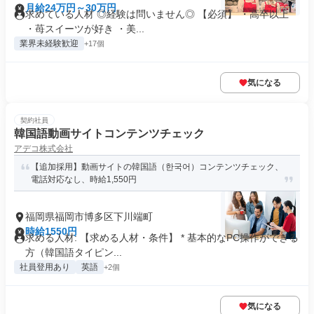
月給24万円～30万円
求めている人材 ◎経験は問いません◎ 【必須】 ・高卒以上
・苺スイーツが好き ・美...
業界未経験歓迎
+17個
気になる
契約社員
韓国語動画サイトコンテンツチェック
アデコ株式会社
【追加採用】動画サイトの韓国語（한국어）コンテンツチェック、
電話対応なし、時給1,550円
福岡県福岡市博多区下川端町
時給1550円
求める人材: 【求める人材・条件】 * 基本的なPC操作ができる
方（韓国語タイピン...
社員登用あり
英語
+2個
気になる