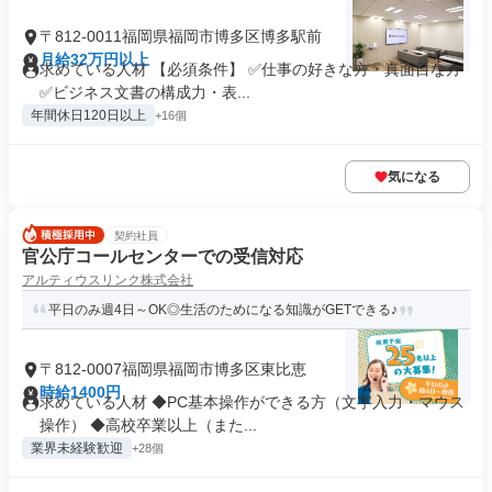
〒812-0011福岡県福岡市博多区博多駅前
月給32万円以上
求めている人材 【必須条件】 ✅仕事の好きな方・真面目な方
✅ビジネス文書の構成力・表...
年間休日120日以上
+16個
気になる
契約社員
官公庁コールセンターでの受信対応
アルティウスリンク株式会社
平日のみ週4日～OK◎生活のためになる知識がGETできる♪
〒812-0007福岡県福岡市博多区東比恵
時給1400円
求めている人材 ◆PC基本操作ができる方（文字入力・マウス
操作） ◆高校卒業以上（また...
業界未経験歓迎
+28個