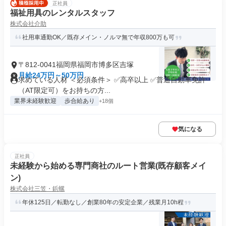
正社員
福祉用具のレンタルスタッフ
株式会社介助
社用車通勤OK／既存メイン・ノルマ無で年収800万も可
〒812-0041福岡県福岡市博多区吉塚
月給24万円～50万円
求めている人材 ＜必須条件＞ ✅高卒以上 ✅普通自動車免許
（AT限定可）をお持ちの方...
業界未経験歓迎
歩合給あり
+18個
気になる
正社員
未経験から始める専門商社のルート営業(既存顧客メイ
ン)
株式会社三笠・鋲螺
年休125日／転勤なし／創業80年の安定企業／残業月10h程