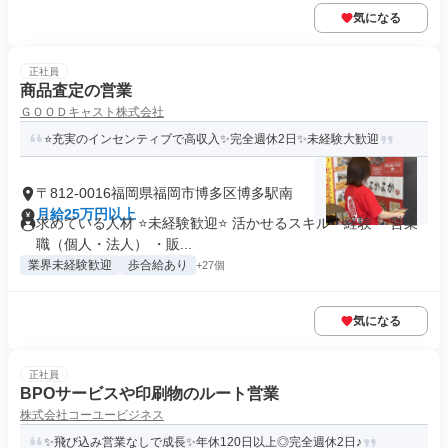
気になる
正社員
商品査定の営業
ＧＯＯＤキャスト株式会社
⭐充実のインセンティブで高収入✨完全週休2日✨未経験大歓迎
〒812-0016福岡県福岡市博多区博多駅南
月給25万円以上
求めている人材 ⭐未経験歓迎⭐ 活かせるスキル・経験 ・営業
職（個人・法人） ・販...
業界未経験歓迎
歩合給あり
+27個
気になる
正社員
BPOサービスや印刷物のルート営業
株式会社コーユービジネス
✨飛び込み営業なしで成長✨年休120日以上◎完全週休2日♪