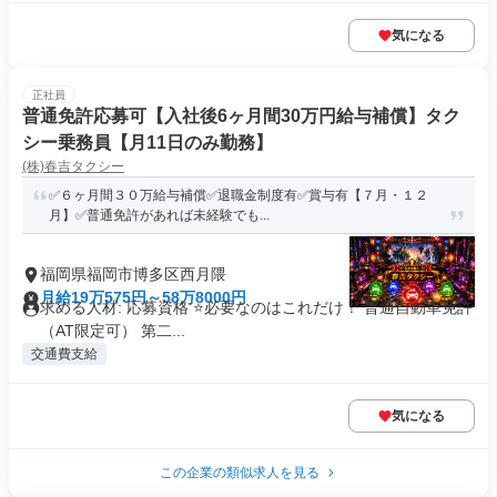
気になる
正社員
普通免許応募可【入社後6ヶ月間30万円給与補償】タク
シー乗務員【月11日のみ勤務】
(株)春吉タクシー
✅６ヶ月間３０万給与補償✅退職金制度有✅賞与有【７月・１２
月】✅普通免許があれば未経験でも...
福岡県福岡市博多区西月隈
月給19万575円～58万8000円
求める人材: 応募資格 ⭐️必要なのはこれだけ！ 普通自動車免許
（AT限定可） 第二...
交通費支給
気になる
この企業の類似求人を見る