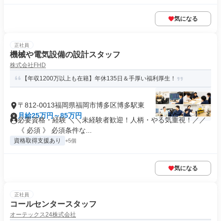
気になる
正社員
機械や電気設備の設計スタッフ
株式会社FHD
【年収1200万以上も在籍】年休135日＆手厚い福利厚生！
〒812-0013福岡県福岡市博多区博多駅東
月給25万円～85万円
必要資格・経験 ＼＼未経験者歓迎！人柄・やる気重視！／／
《 必須 》 必須条件な...
資格取得支援あり
+5個
気になる
正社員
コールセンタースタッフ
オーテックス24株式会社