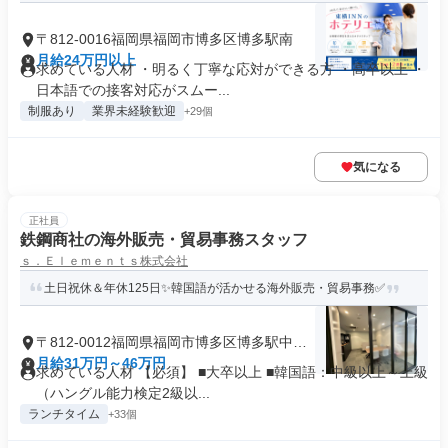
〒812-0016福岡県福岡市博多区博多駅南
月給24万円以上
求めている人材 ・明るく丁寧な応対ができる方 ・高卒以上 ・
日本語での接客対応がスムー...
制服あり
業界未経験歓迎
+29個
気になる
正社員
鉄鋼商社の海外販売・貿易事務スタッフ
ｓ．Ｅｌｅｍｅｎｔｓ株式会社
土日祝休＆年休125日✨韓国語が活かせる海外販売・貿易事務✅
〒812-0012福岡県福岡市博多区博多駅中央
街
月給31万円～46万円
求めている人材 【必須】 ■大卒以上 ■韓国語：中級以上～上級
（ハングル能力検定2級以...
ランチタイム
+33個