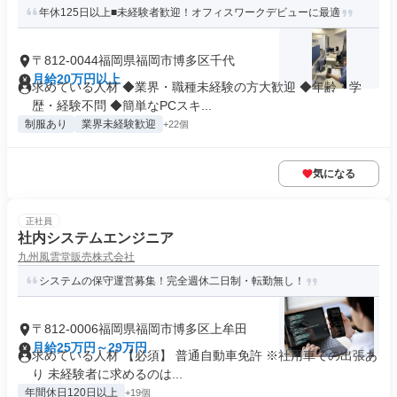
年休125日以上■未経験者歓迎！オフィスワークデビューに最適
〒812-0044福岡県福岡市博多区千代
月給20万円以上
求めている人材 ◆業界・職種未経験の方大歓迎 ◆年齢・学
歴・経験不問 ◆簡単なPCスキ...
制服あり
業界未経験歓迎
+22個
気になる
正社員
社内システムエンジニア
九州風雲堂販売株式会社
システムの保守運営募集！完全週休二日制・転勤無し！
〒812-0006福岡県福岡市博多区上牟田
月給25万円～29万円
求めている人材 【必須】 普通自動車免許 ※社用車での出張あ
り 未経験者に求めるのは...
年間休日120日以上
+19個