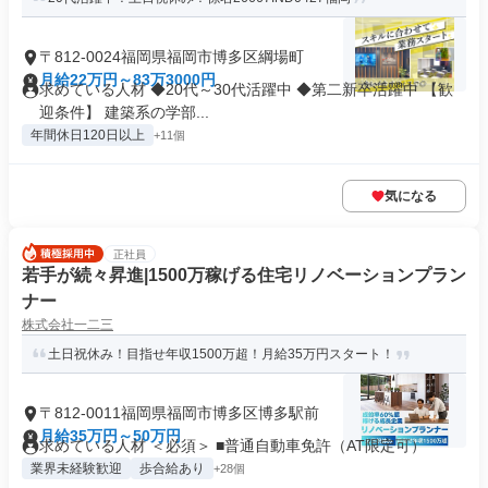
〒812-0024福岡県福岡市博多区綱場町
月給22万円～83万3000円
求めている人材 ◆20代～30代活躍中 ◆第二新卒活躍中 【歓
迎条件】 建築系の学部...
年間休日120日以上
+11個
気になる
正社員
若手が続々昇進|1500万稼げる住宅リノベーションプラン
ナー
株式会社一二三
土日祝休み！目指せ年収1500万超！月給35万円スタート！
〒812-0011福岡県福岡市博多区博多駅前
月給35万円～50万円
求めている人材 ＜必須＞ ■普通自動車免許（AT限定可）
業界未経験歓迎
歩合給あり
+28個