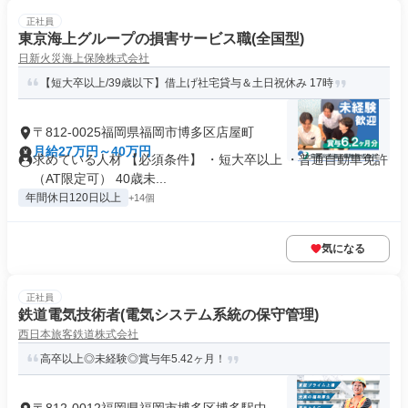
正社員
東京海上グループの損害サービス職(全国型)
日新火災海上保険株式会社
【短大卒以上/39歳以下】借上げ社宅貸与＆土日祝休み 17時
〒812-0025福岡県福岡市博多区店屋町
月給27万円～40万円
求めている人材 【必須条件】 ・短大卒以上 ・普通自動車免許
（AT限定可） 40歳未...
年間休日120日以上
+14個
気になる
正社員
鉄道電気技術者(電気システム系統の保守管理)
西日本旅客鉄道株式会社
高卒以上◎未経験◎賞与年5.42ヶ月！