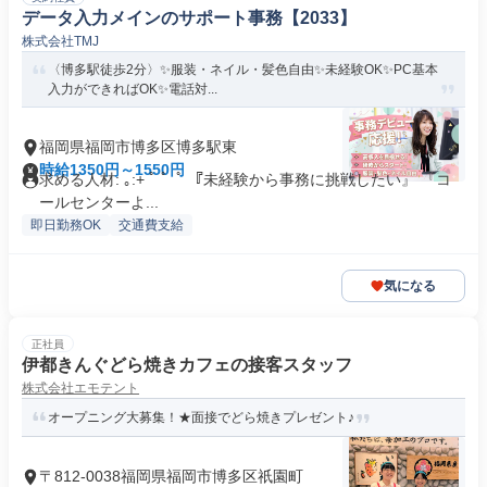
データ入力メインのサポート事務【2033】
株式会社TMJ
〈博多駅徒歩2分〉✨服装・ネイル・髪色自由✨未経験OK✨PC基本
入力ができればOK✨電話対...
福岡県福岡市博多区博多駅東
時給1350円～1550円
求める人材: ｡:+ ﾟ ゜ﾟ 『未経験から事務に挑戦したい』 『コ
ールセンターよ...
即日勤務OK
交通費支給
気になる
正社員
伊都きんぐどら焼きカフェの接客スタッフ
株式会社エモテント
オープニング大募集！★面接でどら焼きプレゼント♪
〒812-0038福岡県福岡市博多区祇園町