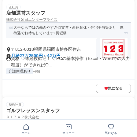
正社員
店舗運営スタッフ
株式会社延田エンタープライズ
大手ならではの働きやすさ◎賞与・産休育休・住宅手当等あり！厚
待遇でお待ちしています♪長堀橋...
〒812-0018福岡県福岡市博多区住吉
月給27万2500円～42万円
資格 ◇未経験歓迎！ ◇PCの基本操作（Excel・Wordでの入力
程度）ができればO...
介護休暇あり
+9個
気になる
契約社員
ゴルフレッスンスタッフ
ＲＩＺＡＰ株式会社
月収平均40万円以上！月収100万円も可能！柔軟なシフト体制で働
きやすさ◎充実の研修で未経...
ホーム
オファー
気になる