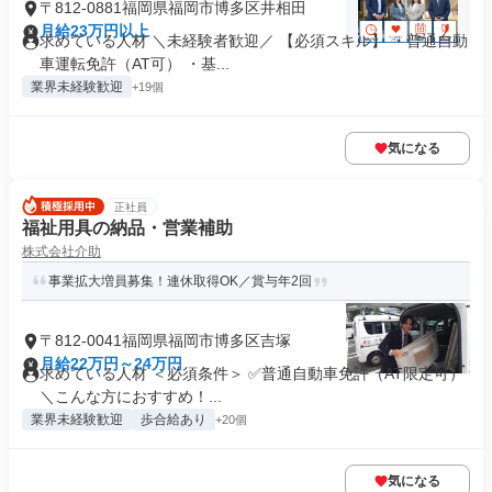
〒812-0881福岡県福岡市博多区井相田
月給23万円以上
求めている人材 ＼未経験者歓迎／ 【必須スキル】 ・普通自動
車運転免許（AT可） ・基...
業界未経験歓迎
+19個
気になる
正社員
福祉用具の納品・営業補助
株式会社介助
事業拡大増員募集！連休取得OK／賞与年2回
〒812-0041福岡県福岡市博多区吉塚
月給22万円～24万円
求めている人材 ＜必須条件＞ ✅普通自動車免許（AT限定可）
＼こんな方におすすめ！...
業界未経験歓迎
歩合給あり
+20個
気になる