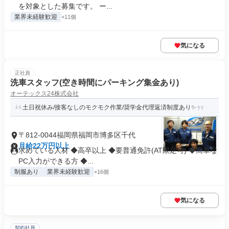
を対象とした募集です。 ー...
業界未経験歓迎
+11個
気になる
正社員
洗車スタッフ(空き時間にパーキング集金あり)
オーテックス24株式会社
土日祝休み/接客なしのモクモク作業/奨学金代理返済制度あり✨
〒812-0044福岡県福岡市博多区千代
月給22万円以上
求めている人材 ◆高卒以上 ◆要普通免許(AT限定可) ◆簡単な
PC入力ができる方 ◆...
制服あり
業界未経験歓迎
+16個
気になる
契約社員