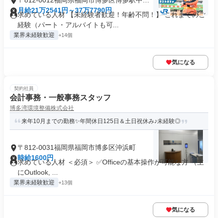
〒812-0012福岡県福岡市博多区博多駅中央
街
月給21万2541円～37万7790円
求めている人材 【未経験者歓迎！年齢不問！】 これまでのご
経験（パート・アルバイトも可...
業界未経験歓迎
+14個
気になる
契約社員
会計事務・一般事務スタッフ
博多湾環境整備株式会社
来年10月までの勤務✨年間休日125日＆土日祝休み♪未経験◎
〒812-0031福岡県福岡市博多区沖浜町
時給1600円
求めている人材 ＜必須＞ ✅Officeの基本操作が可能な方 （主
にOutlook, ...
業界未経験歓迎
+13個
気になる