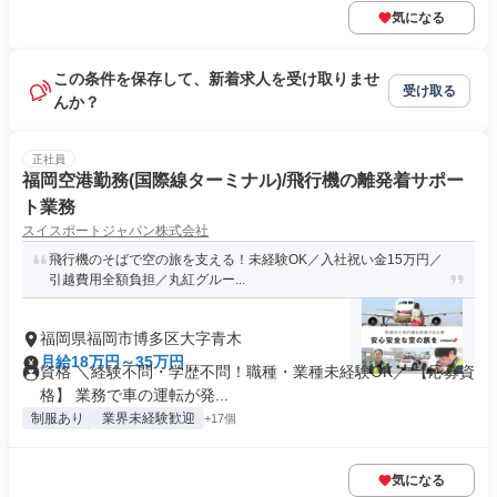
気になる
この条件を保存して、新着求人を受け取りませ
受け取る
んか？
正社員
福岡空港勤務(国際線ターミナル)/飛行機の離発着サポー
ト業務
スイスポートジャパン株式会社
飛行機のそばで空の旅を支える！未経験OK／入社祝い金15万円／
引越費用全額負担／丸紅グルー...
福岡県福岡市博多区大字青木
月給18万円～35万円
資格 ＼経験不問・学歴不問！職種・業種未経験OK／ 【応募資
格】 業務で車の運転が発...
制服あり
業界未経験歓迎
+17個
気になる