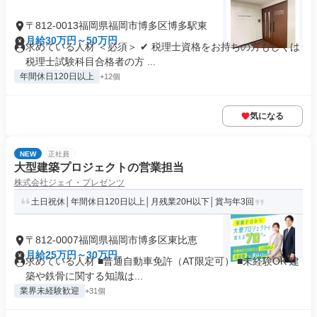
〒812-0013福岡県福岡市博多区博多駅東
月給30万円～50万円
求めている人材 ＜必須＞ ✔ 税理士資格をお持ちの方もしくは
税理士試験科目合格者の方 ...
年間休日120日以上
+12個
気になる
NEW
正社員
大型建築プロジェクトの営業担当
株式会社ジェイ・プレゼンツ
土日祝休│年間休日120日以上│月残業20H以下│賞与年3回
〒812-0007福岡県福岡市博多区東比恵
月給25万円～30万円
求めている人材 ■普通自動車免許（AT限定可） ■未経験OK 建
築や鉄骨に関する知識は...
業界未経験歓迎
+31個