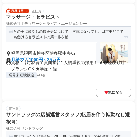
正社員
マッサージ・セラピスト
株式会社ボディワークセラピストエージェンシー
その手に癒やしの技を身につけて、何歳になっても、日本中どこで
も働けるセラピストの第一歩を踏...
福岡県福岡市博多区博多駅中央街
月給23万1000円～35万円
資格 *【対象者全員面接】* 人柄重視の採用！ ★未経験歓迎・
ブランクOK ★学歴・経...
業界未経験歓迎
+11個
気になる
正社員
サンドラッグの店舗運営スタッフ(転居を伴う転勤なし選
択可)
株式会社サンドラッグ
東証プライム上場企業！20・30代活躍中！月3日の希望休OK／販