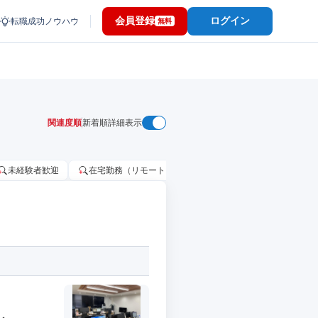
会員登録
ログイン
転職成功ノウハウ
無料
関連度順
新着順
詳細表示
未経験者歓迎
在宅勤務（リモートワーク）OK
家賃補助・住宅手当