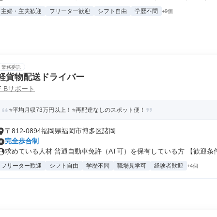
主婦・主夫歓迎
フリーター歓迎
シフト自由
学歴不問
+9個
業務委託
軽貨物配送ドライバー
F Bサポート
⭐平均月収73万円以上！⭐再配達なしのスポット便！
〒812-0894福岡県福岡市博多区諸岡
完全歩合制
求めている人材 普通自動車免許（AT可）を保有している方 【歓迎条件.
フリーター歓迎
シフト自由
学歴不問
職場見学可
経験者歓迎
+4個