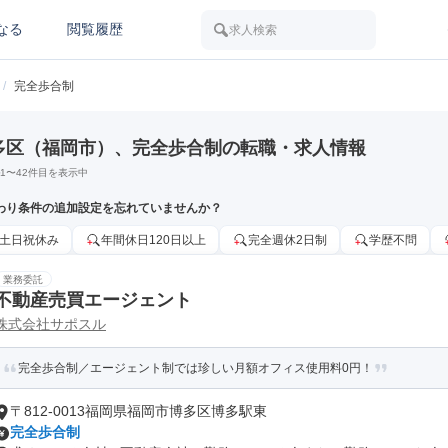
なる
閲覧履歴
求人検索
/
完全歩合制
多区（福岡市）、完全歩合制の転職・求人情報
1
〜
42
件目を表示中
わり条件の追加設定を忘れていませんか？
土日祝休み
年間休日120日以上
完全週休2日制
学歴不問
業務委託
不動産売買エージェント
株式会社サポスル
完全歩合制／エージェント制では珍しい月額オフィス使用料0円！
〒812-0013福岡県福岡市博多区博多駅東
完全歩合制