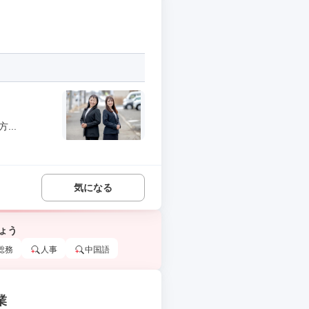
..
気になる
ょう
総務
人事
中国語
業