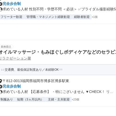
完全歩合制
求めている人材 性別不問・学歴不問 ＜必須＞ ✅ブライダル撮影経験5..
フリーター歓迎
管理職・マネジメント経験歓迎
経験者歓迎
+1個
業務委託
オイルマッサージ・もみほぐしボディケアなどのセラピ
リラクゼーション馨
交通費、最低保証制度あり／未経験OK
〒812-0013福岡県福岡市博多区博多駅東
完全歩合制
求めている人材 【応募条件】 ・特にございません ▼CHECK！ リ...
制服あり
短期（3ヵ月以内）
主婦・主夫歓迎
+23個