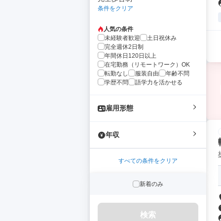
条件をクリア
人気の条件
未経験者歓迎
土日祝休み
完全週休2日制
年間休日120日以上
在宅勤務（リモートワーク）OK
転勤なし
服装自由
年齢不問
学歴不問
語学力を活かせる
雇用形態
年収
すべての条件をクリア
新着のみ
検索