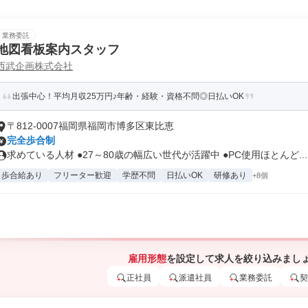
業務委託
地図看板案内スタッフ
西武企画株式会社
出張中心！平均月収25万円♪年齢・経験・資格不問◎日払いOK
〒812-0007福岡県福岡市博多区東比恵
完全歩合制
求めている人材 ●27～80歳の幅広い世代が活躍中 ●PC使用ほとんど...
歩合給あり
フリーター歓迎
学歴不問
日払いOK
研修あり
+8個
雇用形態
を設定して求人を絞り込みまし
正社員
派遣社員
業務委託
契