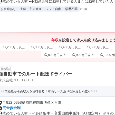
求めている人材 ●不動産会社に勤務している人または勤務していた人 ◆.
歩合給あり
主婦・主夫歓迎
シフト自由
学歴不問
+13個
年収
を設定して求人を絞り込みましょ
200万円以上
300万円以上
400万円以上
500万円以上
800万円以上
900万円以上
1000
業務委託
軽自動車でのルート配送ドライバー
株式会社ＮＯＢＯＬＴ
未経験から高収入を目指せる！車両リースあり◎家庭と両立可✨
〒812-0858福岡県福岡市博多区月隈
完全歩合制
求めている人材 ＜✅必須条件＞ 普通自動車免許（AT限定可） ※その..