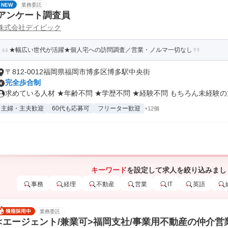
NEW
業務委託
アンケート調査員
株式会社デイビック
★幅広い世代が活躍★個人宅への訪問調査／営業・ノルマ一切なし
〒812-0012福岡県福岡市博多区博多駅中央街
完全歩合制
求めている人材 ★年齢不問 ★学歴不問 ★経験不問 もちろん未経験の方.
主婦・主夫歓迎
60代も応募可
フリーター歓迎
+12個
キーワード
を設定して求人を絞り込みまし
事務
経理
不動産
営業
IT
英語
業務委託
<エージェント/兼業可>福岡支社/事業用不動産の仲介営