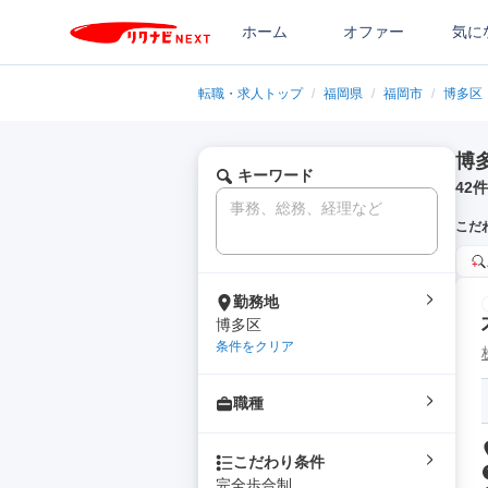
ホーム
オファー
気に
転職・求人トップ
/
福岡県
/
福岡市
/
博多区
博
キーワード
42
件
こだ
勤務地
博多区
条件をクリア
職種
こだわり条件
完全歩合制