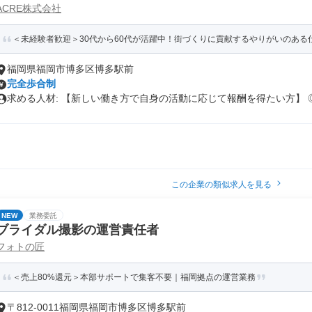
ACRE株式会社
＜未経験者歓迎＞30代から60代が活躍中！街づくりに貢献するやりがいのある仕
福岡県福岡市博多区博多駅前
完全歩合制
求める人材: 【新しい働き⽅で⾃⾝の活動に応じて報酬を得たい⽅】 ◎.
この企業の類似求人を見る
NEW
業務委託
ブライダル撮影の運営責任者
フォトの匠
＜売上80%還元＞本部サポートで集客不要｜福岡拠点の運営業務
〒812-0011福岡県福岡市博多区博多駅前