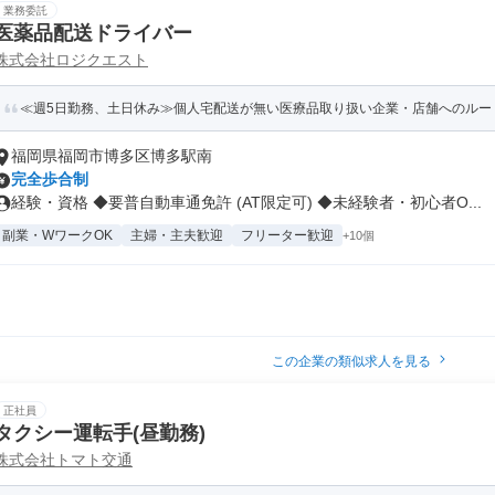
業務委託
医薬品配送ドライバー
株式会社ロジクエスト
≪週5日勤務、土日休み≫個人宅配送が無い医療品取り扱い企業・店舗へのルー
福岡県福岡市博多区博多駅南
完全歩合制
経験・資格 ◆要普自動車通免許 (AT限定可) ◆未経験者・初心者O...
副業・WワークOK
主婦・主夫歓迎
フリーター歓迎
+10個
この企業の類似求人を見る
正社員
タクシー運転手(昼勤務)
株式会社トマト交通