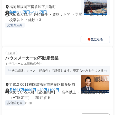
福岡県福岡市博多区下川端町
年俸500万円～900万円
求める人材: ✅ 必須条件 ・資格：不問 ・学歴：専修／各種学
校卒以上 ・経験：3...
交通費支給
気になる
正社員
ハウスメーカーの不動産営業
ミサワホーム九州株式会社
その経験、もっと「好条件」で評価します。安定も休みも手に入る
〒812-0011福岡県福岡市博多区博多駅前
月給21万4000円～30万1100円
求めている人材 【必須条件】 ・高卒以上 ・普通自動車免許
（AT限定可） 【歓迎する...
歩合給あり
+16個