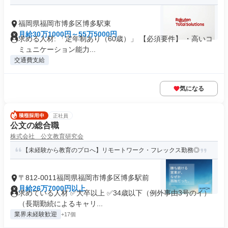
福岡県福岡市博多区博多駅東
月給30万1000円～55万5000円
求める人材: 「定年制あり（60歳）」 【必須要件】 ・高いコ
ミュニケーション能力...
交通費支給
気になる
正社員
公文の総合職
株式会社 公文教育研究会
【未経験から教育のプロへ】リモートワーク・フレックス勤務◎
〒812-0011福岡県福岡市博多区博多駅前
月給26万7000円以上
求めている人材 ✅大卒以上 ✅34歳以下（例外事由3号のイ）
（長期勤続によるキャリ...
業界未経験歓迎
+17個