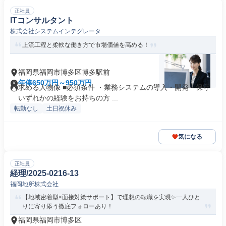
正社員
ITコンサルタント
株式会社システムインテグレータ
上流工程と柔軟な働き方で市場価値を高める！
福岡県福岡市博多区博多駅前
年俸650万円～950万円
求める人物像 ■必須条件 ・業務システムの導入・開発・保守
いずれかの経験をお持ちの方 ...
転勤なし
土日祝休み
気になる
正社員
経理/2025-0216-13
福岡地所株式会社
【地域密着型×面接対策サポート】で理想の転職を実現✨一人ひと
りに寄り添う徹底フォローあり！
福岡県福岡市博多区