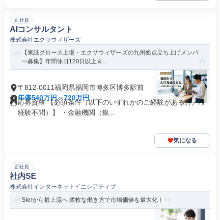
正社員
AIコンサルタント
株式会社エクサウィザーズ
【東証グロース上場・エクサウィザーズの九州拠点立ち上げメンバ
ー募集】年間休日120日以上＆...
〒812-0011福岡県福岡市博多区博多駅前
年俸540万円～720万円
応募資格 【必須条件（以下のいずれかのご経験がある方／AI
経験不問）】 ・金融機関（銀...
気になる
正社員
社内SE
株式会社インターネットイニシアティブ
SIerから最上流へ 柔軟な働き方で市場価値を最大化！