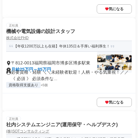
気になる
正社員
機械や電気設備の設計スタッフ
株式会社FHD
【年収1200万以上も在籍】年休135日＆手厚い福利厚生！
〒812-0013福岡県福岡市博多区博多駅東
月給25万円～85万円
必要資格・経験 ＼＼未経験者歓迎！人柄・やる気重視！／／
《 必須 》 必須条件な...
資格取得支援あり
+5個
気になる
正社員
社内システムエンジニア(運用保守・ヘルプデスク)
(株)SOTコンサルティング