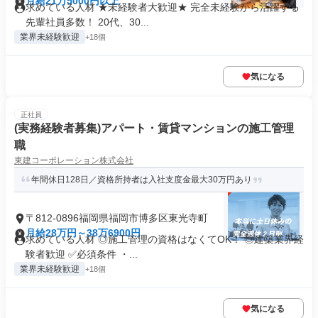
月給21万5000円以上
求めている人材 ★未経験者大歓迎★ 完全未経験から活躍する
先輩社員多数！ 20代、30...
業界未経験歓迎
+18個
気になる
正社員
(実務経験者募集)アパート・賃貸マンションの施工管理
職
東建コーポレーション株式会社
年間休日128日／資格所持者は入社支度金最大30万円あり
〒812-0896福岡県福岡市博多区東光寺町
月給28万円～38万6900円
求めている人材 ◎施工管理の資格はなくてOK！ ◎建築業界経
験者歓迎 ✅必須条件 ・...
業界未経験歓迎
+18個
気になる