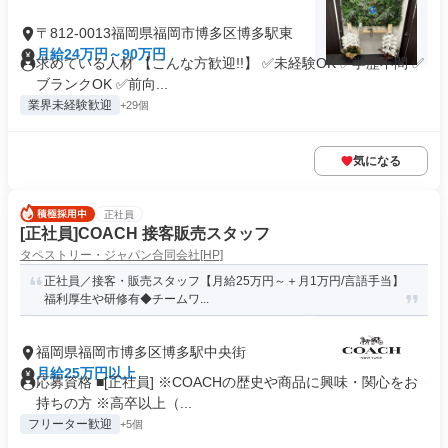
〒812-0013福岡県福岡市博多区博多駅東
月給24万円～90万円
求めている人材 【こんな方歓迎!!】 ✅未経験OK ✅学歴不問 ✅
ブランクOK ✅前向...
業界未経験歓迎
+29個
気になる
正社員
[正社員]COACH 接客販売スタッフ
タペストリー・ジャパン合同会社[HP]
正社員／接客・販売スタッフ【月給25万円～＋月1万円/言語手当】
福利厚生や研修有◆チームワ...
福岡県福岡市博多区博多駅中央街
月給25万円以上
応募資格 ■[正社員] ※COACHの歴史や商品に興味・関心をお
持ちの方 ※高卒以上（...
フリーター歓迎
+5個