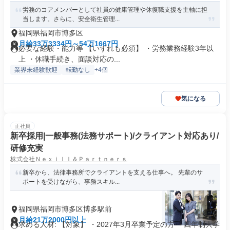
労務のコアメンバーとして社員の健康管理や休復職支援を主軸に担
当します。さらに、安全衛生管理...
福岡県福岡市博多区
月給33万3334円～54万1667円
必要な経験・能力等 【いずれも必須】 ・労務業務経験3年以
上 ・休職手続き、面談対応の...
業界未経験歓迎
転勤なし
+4個
気になる
正社員
新卒採用|一般事務(法務サポート)/クライアント対応あり/
研修充実
株式会社Ｎｅｘｉｌｌ＆Ｐａｒｔｎｅｒｓ
新卒から、法律事務所でクライアントを支える仕事へ。 先輩のサ
ポートを受けながら、事務スキル...
福岡県福岡市博多区博多駅前
月給21万2000円以上
求める人材: 【対象】 ・2027年3月卒業予定の方 ・四年制大学