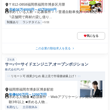
〒812-0858福岡県福岡市博多区月隈
月給36万4000円～43万8000円
求めている人材 ＜応募条件＞ ✅普通自動車免許（AT限定可）
└店舗間で商材の貸し借り...
制服あり
ランチタイム
+32個
気になる
この企業の類似求人を見る
正社員
サーバーサイドエンジニア,オープンポジション
株式会社PLAY
リモート可 残業少なめ 最上流で市場価値爆上げ！
福岡県福岡市博多区博多駅前
年俸600万円～1200万円
求める人物像 ■必須条件 ・Webアプリケーション開発実務経
験3年以上 ■求める人物...
転勤なし
土日祝休み