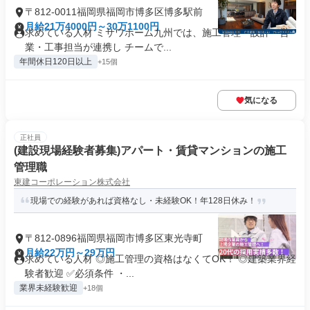
〒812-0011福岡県福岡市博多区博多駅前
月給21万4000円～30万1100円
求めている人材 ミサワホーム九州では、施工管理・設計・営
業・工事担当が連携し チームで...
年間休日120日以上
+15個
気になる
正社員
(建設現場経験者募集)アパート・賃貸マンションの施工
管理職
東建コーポレーション株式会社
現場での経験があれば資格なし・未経験OK！年128日休み！
〒812-0896福岡県福岡市博多区東光寺町
月給22万円～29万円
求めている人材 ◎施工管理の資格はなくてOK！ ◎建築業界経
験者歓迎 ✅必須条件 ・...
業界未経験歓迎
+18個