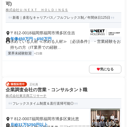
可)
株式会社Ｕ‐ＮＥＸＴ ＨＯＬＤＩＮＧＳ
新着｜多彩なキャリアパス／フルフレックス制／年間休日125日
〒812-0018福岡県福岡市博多区住吉
年俸450万円～650万円
求めている人材 ≪求める人材≫ ［必須条件］ ・営業経験をお
持ちの方（IT業界での経験...
業界未経験歓迎
+21個
気になる
正社員
企業調査会社の営業・コンサルタント職
株式会社東京商工リサーチ
フレックスタイム制度＆直行直帰可能◎
〒812-0007福岡県福岡市博多区東比恵
月給31万5250円以上