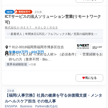
NEW
正社員
ICTサービスの法人ソリューション営業(リモートワーク
可)
株式会社Ｕ‐ＮＥＸＴ ＨＯＬＤＩＮＧＳ
新着求人｜年間休日125日／フルフレックス制／充実の福利厚生
〒812-0018福岡県福岡市博多区住吉
年俸450万円～650万円
求めている人材 ≪求める人材≫ ［必須条件］ ・営業経験をお
持ちの方（業界不問・Bto...
業界未経験歓迎
+21個
気になる
正社員
【福岡/人事労務】社員の健康を守る休復職支援・メンタ
ルヘルスケア担当 その他人事
ENSAPIA Business Partners株式会社