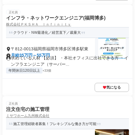
正社員
インフラ・ネットワークエンジニア(福岡博多)
株式会社ＰＫＳＨＡ Ｉｎｆｉｎｉｔｙ
クラウド・NW最適化／経営直下／裁量大
〒812-0013福岡県福岡市博多区博多駅東
月給35万円～55万円
求めている人材 【必須】 ・本社オフィスに出社できる方 ・イ
ンフラエンジニア（サーバー...
年間休日120日以上
+33個
気になる
正社員
注文住宅の施工管理
ミサワホーム九州株式会社
施工管理経験者募集！フレキシブルな働き方が可能