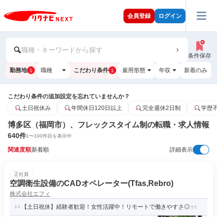
会員登録
ログイン
職種・キーワードから探す
条件保存
勤務地
職種
こだわり条件
雇用形態
年収
新着のみ
1
1
こだわり条件の追加設定を忘れていませんか？
土日祝休み
年間休日120日以上
完全週休2日制
学歴
博多区（福岡市）、フレックスタイム制の転職・求人情報
640
件
1
〜
100
件目を表示中
関連度順
新着順
詳細表示
正社員
空調衛生設備のCADオペレーター(Tfas,Rebro)
株式会社エフィ
【土日祝休】経験者歓迎！女性活躍中！リモートで働きやすさ◎