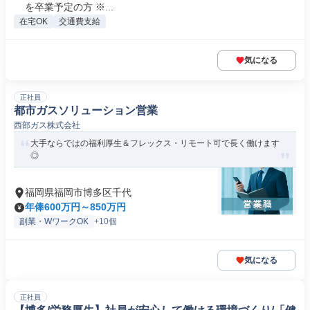
を卒業予定の方 ※...
在宅OK
交通費支給
気になる
正社員
都市ガスソリューション営業
西部ガス株式会社
大手ならではの福利厚生＆フレックス・リモート可で長く働けます
◎
福岡県福岡市博多区千代
年俸600万円～850万円
副業・WワークOK
+10個
気になる
正社員