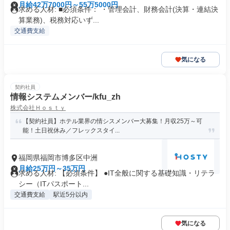
月給42万7000円～55万5000円
求める人材: ■必須条件： ・管理会計、財務会計(決算・連結決
算業務)、税務対応いず...
交通費支給
気になる
契約社員
情報システムメンバー/kfu_zh
株式会社Ｈｏｓｔｙ
【契約社員】ホテル業界の情シスメンバー大募集！月収25万～可
能！土日祝休み／フレックスタイ...
福岡県福岡市博多区中洲
月給25万円～35万円
求める人材: 【必須条件】 ●IT全般に関する基礎知識・リテラ
シー（ITパスポート...
交通費支給
駅近5分以内
気になる