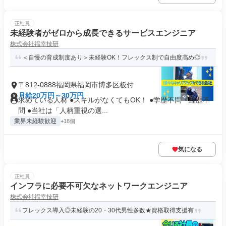
正社員
未経験者がゼロから成長できるサービスエンジニア
株式会社福幸技研
＜自慢の育成制度あり＞未経験OK！フレックス制で自由度高め◎
〒812-0888福岡県福岡市博多区板付
月給20万円～30万円
求めている人材 ●スキルがなくてもOK！ ●学歴不問・経歴不
問 ●当社は「人柄重視の選...
業界未経験歓迎
+18個
気になる
正社員
インフラに必要不可欠なネットワークエンジニア
株式会社福幸技研
フレックス導入◎未経験の20・30代男性多数★資格取得支援有