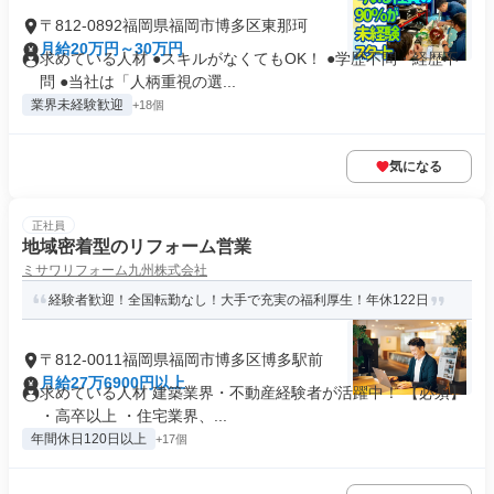
〒812-0892福岡県福岡市博多区東那珂
月給20万円～30万円
求めている人材 ●スキルがなくてもOK！ ●学歴不問・経歴不
問 ●当社は「人柄重視の選...
業界未経験歓迎
+18個
気になる
正社員
地域密着型のリフォーム営業
ミサワリフォーム九州株式会社
経験者歓迎！全国転勤なし！大手で充実の福利厚生！年休122日
〒812-0011福岡県福岡市博多区博多駅前
月給27万6900円以上
求めている人材 建築業界・不動産経験者が活躍中！ 【必須】
・高卒以上 ・住宅業界、...
年間休日120日以上
+17個