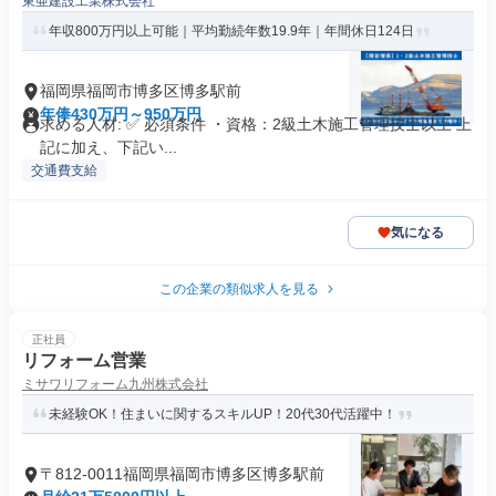
東亜建設工業株式会社
年収800万円以上可能｜平均勤続年数19.9年｜年間休日124日
福岡県福岡市博多区博多駅前
年俸430万円～950万円
求める人材: ✅ 必須条件 ・資格：2級土木施工管理技士以上 上
記に加え、下記い...
交通費支給
気になる
この企業の類似求人を見る
正社員
リフォーム営業
ミサワリフォーム九州株式会社
未経験OK！住まいに関するスキルUP！20代30代活躍中！
〒812-0011福岡県福岡市博多区博多駅前