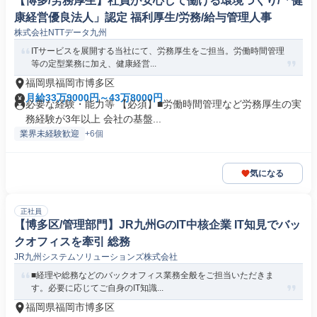
【博多/労務厚生】社員が安心して働ける環境づくり/「健
康経営優良法人」認定 福利厚生/労務/給与管理人事
株式会社NTTデータ九州
ITサービスを展開する当社にて、労務厚生をご担当。労働時間管理
等の定型業務に加え、健康経営...
福岡県福岡市博多区
月給33万9000円～43万8000円
必要な経験・能力等 【必須】■労働時間管理など労務厚生の実
務経験が3年以上 会社の基盤...
業界未経験歓迎
+6個
気になる
正社員
【博多区/管理部門】JR九州GのIT中核企業 IT知見でバッ
クオフィスを牽引 総務
JR九州システムソリューションズ株式会社
■経理や総務などのバックオフィス業務全般をご担当いただきま
す。必要に応じてご自身のIT知識...
福岡県福岡市博多区