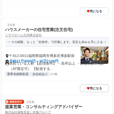
気になる
正社員
ハウスメーカーの住宅営業(注文住宅)
ミサワホーム九州株式会社
その経験、もっと「好条件」で評価します。安定も休みも手に入る
〒812-0011福岡県福岡市博多区博多駅前
月給21万4000円～30万1100円
求めている人材 【必須条件】 ・高卒以上 ・普通自動車免許
（AT限定可） 【歓迎する...
業界未経験歓迎
歩合給あり
+17個
気になる
正社員
提案営業・コンサルティングアドバイザー
株式会社保険見直し本舗グループ