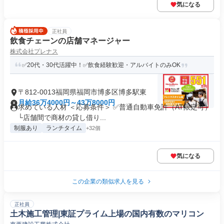
気になる
正社員
飲食チェーンの店舗マネージャー
株式会社プレナス
✅20代・30代活躍中！✅飲食経験歓迎・アルバイトのみOK
〒812-0013福岡県福岡市博多区博多駅東
月給36万4000円～43万8000円
求めている人材 ＜応募条件＞ ✅普通自動車免許（AT限定可）
└店舗間で商材の貸し借り...
制服あり
ランチタイム
+32個
気になる
この企業の類似求人を見る
正社員
土木施工管理|東証プライム上場の国内有数のマリコン