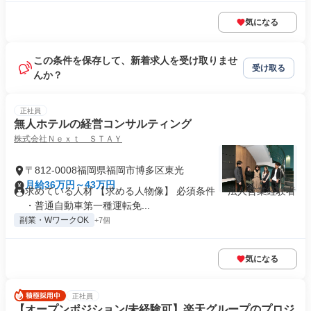
気になる
この条件を保存して、新着求人を受け取りませ
受け取る
んか？
正社員
無人ホテルの経営コンサルティング
株式会社Ｎｅｘｔ ＳＴＡＹ
〒812-0008福岡県福岡市博多区東光
月給36万円～43万円
求めている人材 【求める人物像】 必須条件 ・法人営業経験者
・普通自動車第一種運転免...
副業・WワークOK
+7個
気になる
正社員
【オープンポジション/未経験可】楽天グループのプロジ