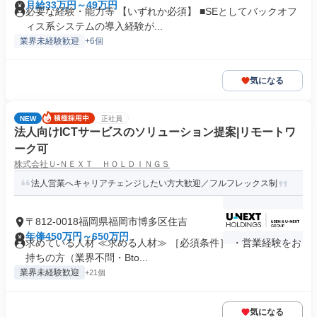
月給33万円～49万円
必要な経験・能力等 【いずれか必須】 ■SEとしてバックオフ
ィス系システムの導入経験が...
業界未経験歓迎
+6個
気になる
NEW
正社員
法人向けICTサービスのソリューション提案|リモートワ
ーク可
株式会社Ｕ‐ＮＥＸＴ ＨＯＬＤＩＮＧＳ
法人営業へキャリアチェンジしたい方大歓迎／フルフレックス制
〒812-0018福岡県福岡市博多区住吉
年俸450万円～650万円
求めている人材 ≪求める人材≫ ［必須条件］ ・営業経験をお
持ちの方（業界不問・Bto...
業界未経験歓迎
+21個
気になる