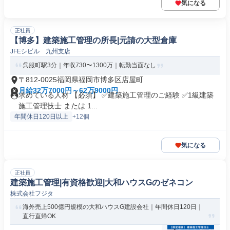
気になる
正社員
【博多】建築施工管理の所長|元請の大型倉庫
JFEシビル 九州支店
呉服町駅3分｜年収730〜1300万｜転勤当面なし
〒812-0025福岡県福岡市博多区店屋町
月給32万7000円～62万9000円
求めている人材 【必須】 ✅建築施工管理のご経験 ✅1級建築
施工管理技士 または 1...
年間休日120日以上
+12個
気になる
正社員
建築施工管理|有資格歓迎|大和ハウスGのゼネコン
株式会社フジタ
海外売上500億円規模の大和ハウスG建設会社｜年間休日120日｜
直行直帰OK