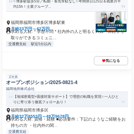
✨️博多駅徒歩5分／転勤・客先常駐なし✨️年間休日125日＆残業月平
均15h！士業グループ...
福岡県福岡市博多区博多駅東
月給23万円～42万円
求める人材: * 学歴不問 * 社内外の人と明るくスムーズにやり
取りができるコミュニ...
交通費支給
駅近5分以内
気になる
正社員
オープンポジション/2025-0821-4
福岡地所株式会社
【地域密着型×面接対策サポート】で理想の転職を実現✨一人ひと
りに寄り添う徹底フォローあり！
福岡県福岡市博多区
月給32万8553円～49万9678円
求める人材: 資格・経験 ■必須要件：下記のようなご経験をお
持ちの方 ・社内外の関...
交通費支給