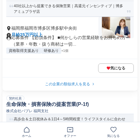
40社以上から提案できる保険営業｜高還元インセンティブ｜博多
アミュプラザ店
福岡県福岡市博多区博多駅中央街
月給25万円以上
応募条件 【必須条件】 ■何かしらの営業経験をお持ちの方
（業界・年数・扱う商材は一切...
資格取得支援あり
研修あり
+1個
気になる
この企業の類似求人を見る
契約社員
生命保険・損害保険の提案営業(P-1f)
株式会社パブレ 福岡支社
高歩合＆土日祝休み＆1日4～5時間程度！ライフスタイルに合わせ
て無理なく働けます♪
ホーム
オファー
気になる