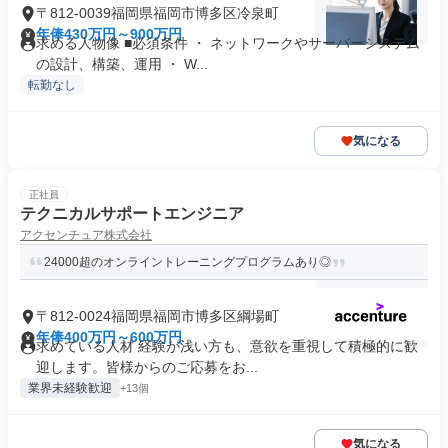
〒812-0039福岡県福岡市博多区冷泉町
年俸430万円～900万円
求める人物像 ■必須条件 ・ ネットワークやサーバーシステム
の設計、構築、運用 ・ W...
転勤なし
気になる
正社員
テクニカルサポートエンジニア
アクセンチュア株式会社
24000超のオンライントレーニングプログラムあり◎
〒812-0024福岡県福岡市博多区綱場町
年俸400万円～600万円
求めている人材 経験が浅い方も、意欲を重視して積極的に歓
迎します。皆様からのご応募をお...
業界未経験歓迎
+13個
気になる