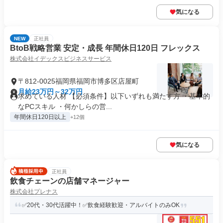
気になる
NEW
正社員
BtoB戦略営業 安定・成長 年間休日120日 フレックス
株式会社イデックスビジネスサービス
〒812-0025福岡県福岡市博多区店屋町
月給23万円～32万円
求めている人材 【必須条件】以下いずれも満たす方 ・基本的
なPCスキル ・何かしらの営...
年間休日120日以上
+12個
気になる
正社員
飲食チェーンの店舗マネージャー
株式会社プレナス
✅20代・30代活躍中！✅飲食経験歓迎・アルバイトのみOK