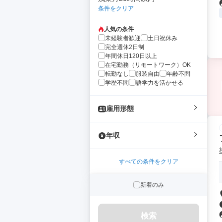
条件をクリア
人気の条件
未経験者歓迎
土日祝休み
完全週休2日制
年間休日120日以上
在宅勤務（リモートワーク）OK
転勤なし
服装自由
年齢不問
学歴不問
語学力を活かせる
雇用形態
年収
すべての条件をクリア
新着のみ
検索