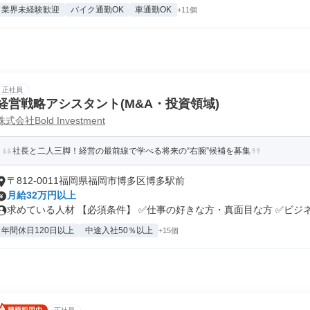
業界未経験歓迎
バイク通勤OK
車通勤OK
+11個
正社員
経営戦略アシスタント(M&A・投資領域)
株式会社Bold Investment
社長と二人三脚！経営の最前線で学べる将来の“右腕”候補を募集
〒812-0011福岡県福岡市博多区博多駅前
月給32万円以上
求めている人材 【必須条件】 ✅仕事の好きな方・真面目な方 ✅ビジネス
年間休日120日以上
中途入社50％以上
+15個