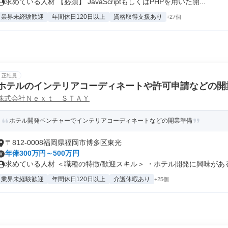
求めている人材 【必須】 JavaScriptもしくはPHPを用いた開...
業界未経験歓迎
年間休日120日以上
資格取得支援あり
+27個
正社員
ホテルのインテリアコーディネートや許可申請などの開
株式会社Ｎｅｘｔ ＳＴＡＹ
ホテル開発ベンチャーでインテリアコーディネートなどの開業準備
〒812-0008福岡県福岡市博多区東光
年俸300万円～500万円
求めている人材 ＜職種の特徴/歓迎スキル＞ ・ホテル開発に興味がある .
業界未経験歓迎
年間休日120日以上
介護休暇あり
+25個