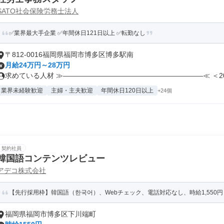
SATO社会保険労務士法人
✅業界最大手企業 ✅年間休日121日以上 ✅転勤なし
〒812-0016福岡県福岡市博多区博多駅南
月給24万円～28万円
求めている人材 ≫————————————————————≪ ＜20代
業界未経験歓迎
主婦・主夫歓迎
年間休日120日以上
+24個
契約社員
韓国語コンテンツレビュー
アデコ株式会社
【先行採用枠】韓国語（한국어）、Webチェック、電話対応なし、時給1,550円
福岡県福岡市博多区下川端町