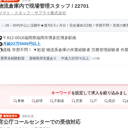
正社員
物流倉庫内で現場管理スタッフ / 22701
ヤマト・スタッフ・サプライ株式会社
20～30代中心に活躍中★賞与5.5ヶ月分！完全週休2日制！学歴不問！充実の教育
〒812-0016福岡県福岡市博多区博多駅南
月給22万5000円以上
資格 学歴不問！ ▼歓迎 物流系倉庫の作業経験者 労務管理経験者 作業.
業界未経験歓迎
資格取得支援あり
中途入社50％以上
+12個
キーワード
を設定して求人を絞り込みまし
事務
経理
不動産
営業
IT
英語
契約社員
官公庁コールセンターでの受信対応