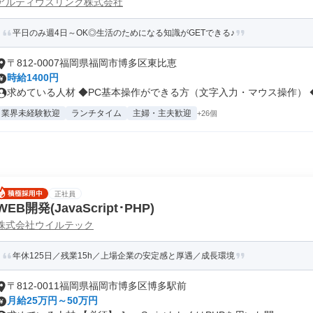
アルティウスリンク株式会社
平日のみ週4日～OK◎生活のためになる知識がGETできる♪
〒812-0007福岡県福岡市博多区東比恵
時給1400円
求めている人材 ◆PC基本操作ができる方（文字入力・マウス操作） ◆高
業界未経験歓迎
ランチタイム
主婦・主夫歓迎
+26個
正社員
WEB開発(JavaScript･PHP)
株式会社ウイルテック
年休125日／残業15h／上場企業の安定感と厚遇／成長環境
〒812-0011福岡県福岡市博多区博多駅前
月給25万円～50万円