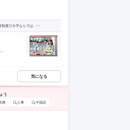
制度◎大手ならでは...
..
気になる
ょう
総務
人事
中国語