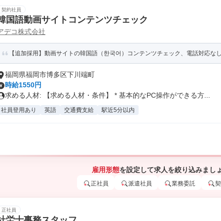
契約社員
韓国語動画サイトコンテンツチェック
アデコ株式会社
【追加採用】動画サイトの韓国語（한국어）コンテンツチェック、電話対応なし、
福岡県福岡市博多区下川端町
時給1550円
求める人材: 【求める人材・条件】 * 基本的なPC操作ができる方...
社員登用あり
英語
交通費支給
駅近5分以内
雇用形態
を設定して求人を絞り込みまし
正社員
派遣社員
業務委託
契
正社員
社労士事務スタッフ