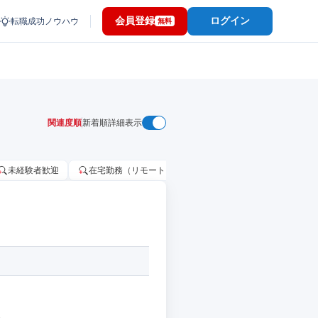
会員登録
ログイン
転職成功ノウハウ
無料
関連度順
新着順
詳細表示
未経験者歓迎
在宅勤務（リモートワーク）OK
家賃補助・住宅手当