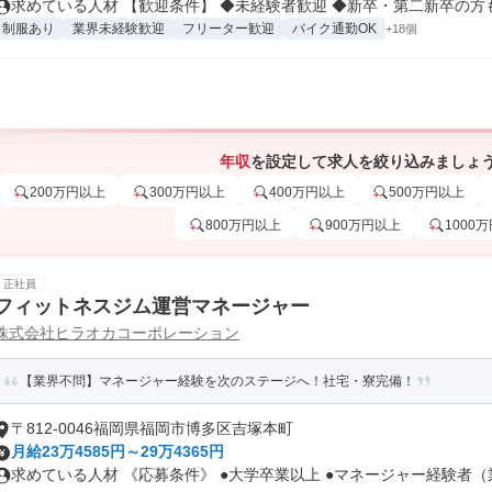
求めている人材 【歓迎条件】 ◆未経験者歓迎 ◆新卒・第二新卒の方もO
制服あり
業界未経験歓迎
フリーター歓迎
バイク通勤OK
+18個
年収
を設定して求人を絞り込みましょ
200万円以上
300万円以上
400万円以上
500万円以上
800万円以上
900万円以上
1000
正社員
フィットネスジム運営マネージャー
株式会社ヒラオカコーポレーション
【業界不問】マネージャー経験を次のステージへ！社宅・寮完備！
〒812-0046福岡県福岡市博多区吉塚本町
月給23万4585円～29万4365円
求めている人材 《応募条件》 ●大学卒業以上 ●マネージャー経験者（業.