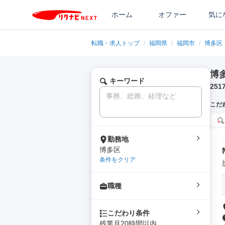
ホーム
オファー
気に
転職・求人トップ
/
福岡県
/
福岡市
/
博多区
博
キーワード
251
こだ
勤務地
博多区
条件をクリア
職種
こだわり条件
残業月20時間以内