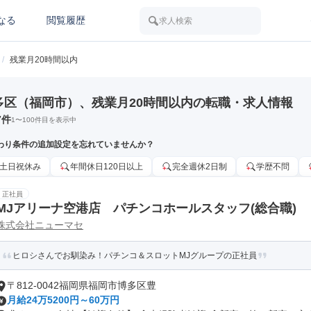
なる
閲覧履歴
求人検索
/
残業月20時間以内
多区（福岡市）、残業月20時間以内の転職・求人情報
7
件
1
〜
100
件目を表示中
わり条件の追加設定を忘れていませんか？
土日祝休み
年間休日120日以上
完全週休2日制
学歴不問
正社員
MJアリーナ空港店 パチンコホールスタッフ(総合職)
株式会社ニューマセ
ヒロシさんでお馴染み！パチンコ＆スロットMJグループの正社員
〒812-0042福岡県福岡市博多区豊
月給24万5200円～60万円