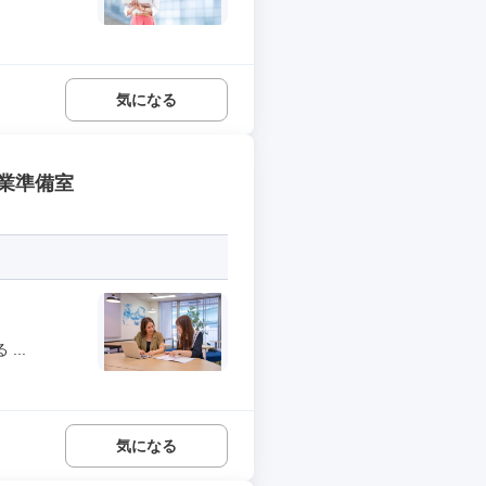
気になる
業準備室
..
気になる