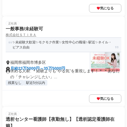
気になる
正社員
一般事務/未経験可
株式会社ＳＴＩＲＡ
✨未経験大歓迎✨モクモク作業✨女性中心の職場✨駅近✨ネイル・
ピアス自由
福岡県福岡市博多区
月給23万5000円～35万5000円
求める人材: ＊経験よりも“やる気”を重視します！＊ ＊あなた
の「チャレンジしたい」...
残業なし
駅近5分以内
気になる
正社員
透析センター看護師【夜勤無し】【透析認定看護師在
籍】