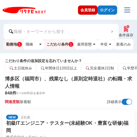
会員登録
ログイン
職種・キーワードから探す
条件保存
勤務地
職種
こだわり条件
雇用形態
年収
新着のみ
1
1
こだわり条件の追加設定を忘れていませんか？
土日祝休み
年間休日120日以上
完全週休2日制
学歴
博多区（福岡市）、残業なし（原則定時退社）の転職・求
人情報
848
件
1
〜
100
件目を表示中
関連度順
新着順
詳細表示
NEW
正社員
初級ITエンジニア・テスター(未経験OK・豊富な研修)福
岡