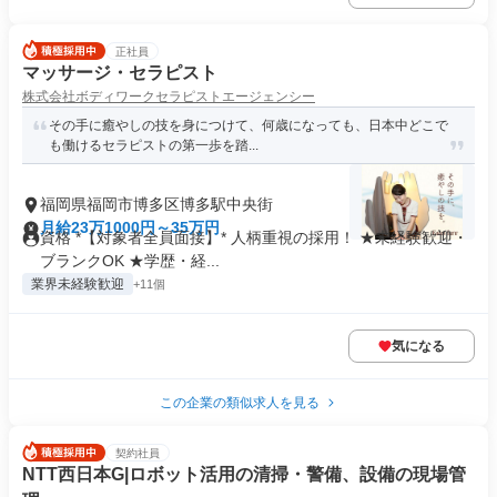
正社員
マッサージ・セラピスト
株式会社ボディワークセラピストエージェンシー
その手に癒やしの技を身につけて、何歳になっても、日本中どこで
も働けるセラピストの第一歩を踏...
福岡県福岡市博多区博多駅中央街
月給23万1000円～35万円
資格 *【対象者全員面接】* 人柄重視の採用！ ★未経験歓迎・
ブランクOK ★学歴・経...
業界未経験歓迎
+11個
気になる
この企業の類似求人を見る
契約社員
NTT西日本G|ロボット活用の清掃・警備、設備の現場管