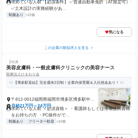
求めている人材 【必須条件】 ✅普通自動車免許（AT限定可）
✅土木設計の実務経験があ...
制服あり
+22個
気になる
この企業の類似求人を見る
正社員
美容皮膚科・一般皮膚科クリニックの美容ナース
医療法人ひまわり会
【博多駅直結】完全週休2日制！企業内保育園＆入社祝金あり！
〒812-0012福岡県福岡市博多区博多駅中央
街
月給21万円～24万円
求めている人材 ＜必須資格＞ ・看護師もしくは准看護師資格
をお持ちの方 ・PC操作がで...
制服あり
フリーター歓迎
+22個