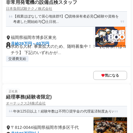
非常用発電機の設備点検スタッフ
日本負荷試験テクノ株式会社
【残業ほぼなしで居心地抜群‼】⭕️資格保有者必見⭕️経験や資格を
考慮した開始給与⭕️土日祝...
福岡県福岡市博多区東光
月給29万円～60万円
求める人材: 事業拡大のため、随時募集中！！ 【応募条件はコ
チラ】 下記のいずれかが...
交通費支給
気になる
正社員
経理事務(経験者限定)
オーテックス24株式会社
年休125日以上！経験年数は不問◎奨学金の代理返済制度あり♪
〒812-0044福岡県福岡市博多区千代