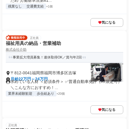
ため 労働基準法第61...
残業なし
交通費支給
+1個
気になる
正社員
福祉用具の納品・営業補助
株式会社介助
事業拡大増員募集！連休取得OK／賞与年2回
〒812-0041福岡県福岡市博多区吉塚
月給22万円～24万円
求めている人材 ＜必須条件＞ ✅普通自動車免許（AT限定可）
＼こんな方におすすめ！...
業界未経験歓迎
歩合給あり
+20個
気になる
正社員