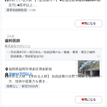
求めている人材 【✨必須条件✨】 ■普通自動車運転免許(AT限
定可) ■高卒以上 :...
業界未経験歓迎
+23個
気になる
正社員
歯科医師
株式会社サポリート
完全週休2日＋祝日休み／自由診療のみ／義歯・審美・矯正の歯科
医師募集／博多駅徒歩3分
福岡県福岡市博多区博多駅前
月給50万円以上
求める人材: 【求める人材】 自由診療の分野で経験を積みたい
方、技術や提案力を磨き...
残業なし
駅近5分以内
気になる