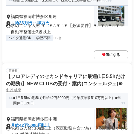
整備士３級以上！未経験OK✨残業なし18時退社✅年齢不問
福岡県福岡市博多区那珂
月給23万円～40万円
求めている人材 ▼∴▼∴▼∴▼【必須要件】▼∴▼∴▼∴▼ ✅
自動車整備士3級以上 ...
バイク通勤OK
学歴不問
+12個
気になる
正社員
【フロアレディのセカンドキャリアに最適(1日5.5hだけ
の勤務)】NEW CLUBの受付・案内(コンシェルジュ)※2
中洲 桃李
0代/30代の元キャストが活躍中
■1日5.5hの勤務で月給42万5000円（初年度年収510万円以上）■年
間休日120日 ...
福岡県福岡市博多区中洲
月給42万5000円以上
求める人材: 18歳以上（深夜勤務を含む為） ※深夜勤務がある