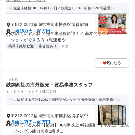
株式会社ウィモーション
完全未経験OK／年休129日／残業無し／PC研修／20代活躍
〒812-0011福岡県福岡市博多区博多駅前
月給28万円～60万円
求めている人材 ＼完全未経験歓迎！／ 基本的なコミュニケー
ションができる方（報連相や...
業界未経験歓迎
歩合給あり
+31個
気になる
正社員
鉄鋼商社の海外販売・貿易事務スタッフ
ｓ．Ｅｌｅｍｅｎｔｓ株式会社
土日祝休＆年休125日✨韓国語が活かせる海外販売・貿易事務✅
〒812-0012福岡県福岡市博多区博多駅中央
街
月給31万円～46万円
求めている人材 【必須】 ■大卒以上 ■韓国語：中級以上～上級
（ハングル能力検定2級以...