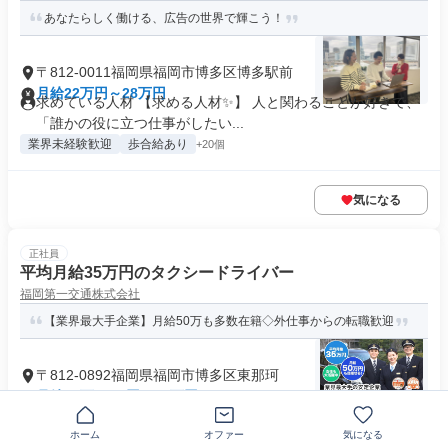
あなたらしく働ける、広告の世界で輝こう！
〒812-0011福岡県福岡市博多区博多駅前
月給22万円～28万円
求めている人材 【求める人材✨】 人と関わることが好きで、
「誰かの役に立つ仕事がしたい...
業界未経験歓迎
歩合給あり
+20個
気になる
正社員
平均月給35万円のタクシードライバー
福岡第一交通株式会社
【業界最大手企業】月給50万も多数在籍◇外仕事からの転職歓迎
〒812-0892福岡県福岡市博多区東那珂
月給17万7576円～50万円
求めている人材 ◆普通自動車免許取得1年以上（必須） ◆タ
クシー乗務員として働きたい方...
ホーム
オファー
気になる
制服あり
業界未経験歓迎
+33個