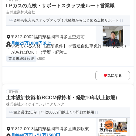
LPガスの点検・サポートスタッフ兼ルート営業職
吉武産業株式会社
資格も収入もステップアップ！未経験からはじめる点検サポート
〒812-0002福岡県福岡市博多区空港前
月給25万1000円以上
求めている人材 【必須条件】 ✅普通自動車免許（AT限定可）
があればOK！（学歴・経験...
業界未経験歓迎
+28個
気になる
正社員
土木設計技術者(RCCM保持者・経験10年以上歓迎)
株式会社テイケイエンジニアリング
完全週休2日制｜年収800万円以上可✨即戦力採用
〒812-0013福岡県福岡市博多区博多駅東
月給40万円～51万7500円