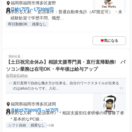
福岡県福岡市博多区麦野
日給1万円～1万3000円
求める人材: ・必須条件：普通自動車免許（AT限定可） ・未
経験歓迎で学歴不問、職歴...
即日勤務OK
残業なし
気になる
契約社員
【土日祝完全休み】相談支援専門員・直行直帰勤務! パ
ソコン業務は在宅OK・半年後は給与アップ
合同会社ailus
直行直帰で自由な働き方が出来る。自分のワークスタイルが出来る
のはailusだからです。入社...
福岡県福岡市博多区諸岡
月給25万5000円～35万円
求める人材: 《必須条件》 * 相談支援初任者研修の研修修了者
* 基本的なPC操...
シフト自由
残業なし
+1個