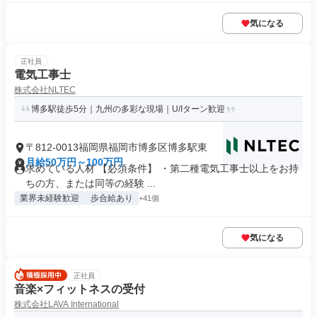
気になる
正社員
電気工事士
株式会社NLTEC
博多駅徒歩5分｜九州の多彩な現場｜U/Iターン歓迎
〒812-0013福岡県福岡市博多区博多駅東
月給50万円～100万円
求めている人材 【必須条件】 ・第二種電気工事士以上をお持
ちの方、または同等の経験 ...
業界未経験歓迎
歩合給あり
+41個
気になる
正社員
音楽×フィットネスの受付
株式会社LAVA International