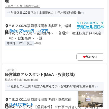
理
テルウェル西日本株式会社
年間休日120日以上｜土日祝休み｜ 平均残業時間9.4h
〒812-0026福岡県福岡市博多区上川端町
月給16万5000円～27万円
求めている人材 ＜必須条件＞ ・普通第一種運転免許(AT限定
可) ＜歓迎条件＞ ・課...
年間休日120日以上
+18個
気になる
正社員
経営戦略アシスタント(M&A・投資領域)
株式会社Bold Investment
社長と二人三脚！経営の最前線で学べる将来の“右腕”候補を募集
〒812-0011福岡県福岡市博多区博多駅前
月給32万円以上
求めている人材 【必須条件】 ✅仕事の好きな方・真面目な方