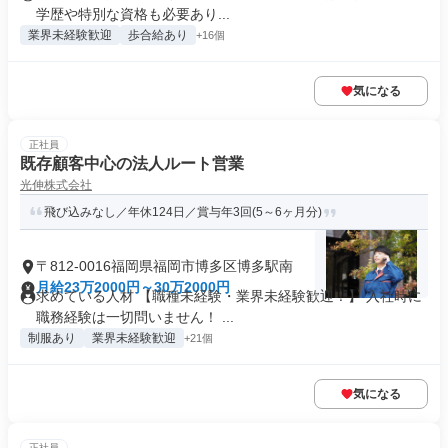
学歴や特別な資格も必要あり...
業界未経験歓迎
歩合給あり
+16個
気になる
正社員
既存顧客中心の法人ルート営業
光伸株式会社
飛び込みなし／年休124日／賞与年3回(5～6ヶ月分)
〒812-0016福岡県福岡市博多区博多駅南
月給23万2000円～30万2000円
求めている人材 【職種未経験・業界未経験歓迎！】 入社時に
職務経験は一切問いません！ ...
制服あり
業界未経験歓迎
+21個
気になる
正社員