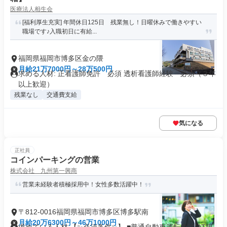
医療法人相生会
[福利厚生充実] 年間休日125日 残業無し！日曜休みで働きやすい
職場です♪入職初日に有給...
福岡県福岡市博多区金の隈
月給21万7000円～28万500円
求める人材: 正看護師免許 必須 透析看護師経験 必須（３年
以上歓迎）
残業なし
交通費支給
気になる
正社員
コインパーキングの営業
株式会社 九州第一興商
営業未経験者積極採用中！女性多数活躍中！
〒812-0016福岡県福岡市博多区博多駅南
月給20万6300円～46万1000円