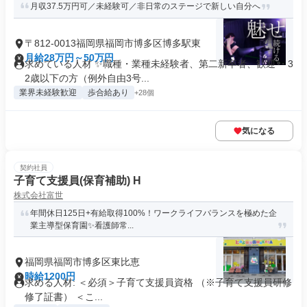
月収37.5万円可／未経験可／非日常のステージで新しい自分へ
〒812-0013福岡県福岡市博多区博多駅東
月給28万円～50万円
求めている人材 ✨職種・業種未経験者、第二新卒者、歓迎 ・3
2歳以下の方（例外自由3号...
業界未経験歓迎
歩合給あり
+28個
気になる
契約社員
子育て支援員(保育補助) H
株式会社富世
年間休日125日+有給取得100%！ワークライフバランスを極めた企
業主導型保育園✨看護師常...
福岡県福岡市博多区東比恵
時給1200円
求める人材: ＜必須＞子育て支援員資格 （※子育て支援員研修
修了証書） ＜こ...