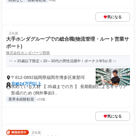
転勤なし
経験者歓迎
+4個
気になる
正社員
大手ホンダグループでの総合職(物流管理・ルート営業サ
ポート)
株式会社ホンダパーツ西南
＜35歳以下限定＞20～30代の男性活躍中！ボーナス年5か月
〒812-0892福岡県福岡市博多区東那珂
月給24万円以上
求めている人材 【 35歳までの方 】 長期勤続によるキャリア
形成のため (例外事由3...
業界未経験歓迎
+23個
気になる
正社員