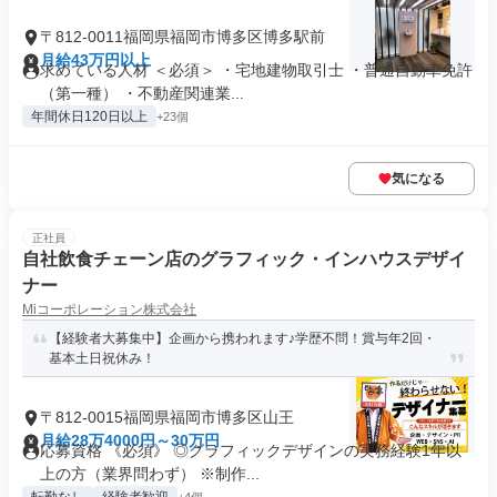
〒812-0011福岡県福岡市博多区博多駅前
月給43万円以上
求めている人材 ＜必須＞ ・宅地建物取引士 ・普通自動車免許
（第一種） ・不動産関連業...
年間休日120日以上
+23個
気になる
正社員
自社飲食チェーン店のグラフィック・インハウスデザイ
ナー
Miコーポレーション株式会社
【経験者大募集中】企画から携われます♪学歴不問！賞与年2回・
基本土日祝休み！
〒812-0015福岡県福岡市博多区山王
月給28万4000円～30万円
応募資格 《必須》 ◎グラフィックデザインの実務経験1年以
上の方（業界問わず） ※制作...