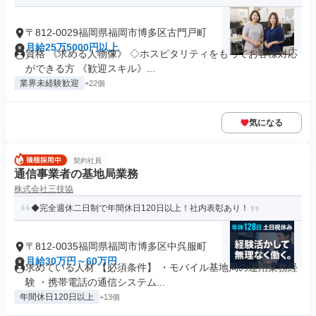
〒812-0029福岡県福岡市博多区古門戸町
月給25万5000円以上
資格 《求める人物像》 ◇ホスピタリティをもってお客様対応
ができる方 《歓迎スキル》...
業界未経験歓迎
+22個
気になる
契約社員
通信事業者の基地局業務
株式会社三技協
◆完全週休二日制で年間休日120日以上！社内表彰あり！
〒812-0035福岡県福岡市博多区中呉服町
月給30万円～60万円
求めている人材 【必須条件】 ・モバイル基地局の運用業務経
験 ・携帯電話の通信システム...
年間休日120日以上
+13個