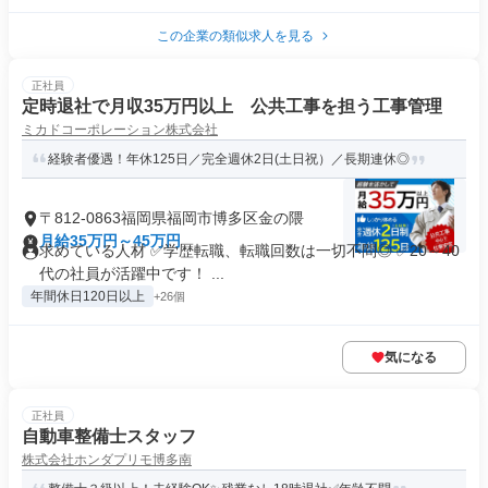
この企業の類似求人を見る
正社員
定時退社で月収35万円以上 公共工事を担う工事管理
ミカドコーポレーション株式会社
経験者優遇！年休125日／完全週休2日(土日祝）／長期連休◎
〒812-0863福岡県福岡市博多区金の隈
月給35万円～45万円
求めている人材 ✅学歴転職、転職回数は一切不問◎ ✅20～40
代の社員が活躍中です！ ...
年間休日120日以上
+26個
気になる
正社員
自動車整備士スタッフ
株式会社ホンダプリモ博多南