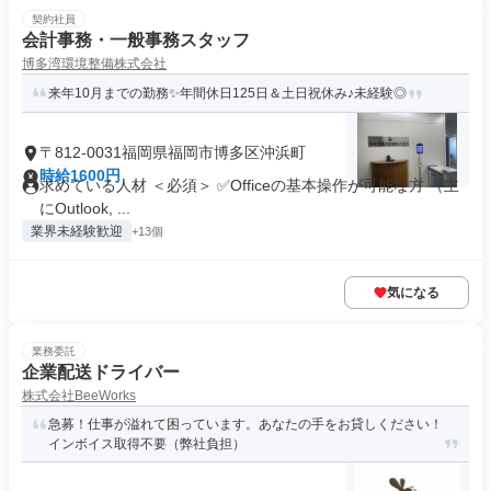
契約社員
会計事務・一般事務スタッフ
博多湾環境整備株式会社
来年10月までの勤務✨年間休日125日＆土日祝休み♪未経験◎
〒812-0031福岡県福岡市博多区沖浜町
時給1600円
求めている人材 ＜必須＞ ✅Officeの基本操作が可能な方 （主
にOutlook, ...
業界未経験歓迎
+13個
気になる
業務委託
企業配送ドライバー
株式会社BeeWorks
急募！仕事が溢れて困っています。あなたの手をお貸しください！
インボイス取得不要（弊社負担）