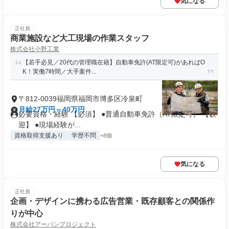
気になる
正社員
商業施設など大工現場の作業スタッフ
株式会社小野工業
【若手必見／20代の管理職在籍】自動車免許(AT限定可)があればO
K！実働7時間／大手案件...
〒812-0039福岡県福岡市博多区冷泉町
月給27万円～40万円
必要資格・経験 【必須】 ●普通自動車免許（AT限定可） 【歓
迎】 ●現場経験が...
資格取得支援あり
学歴不問
+8個
気になる
正社員
企画・デザインに携わる広告営業・既存顧客との関係作
りが中心
株式会社アーバンプロジェクト