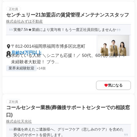
正社員
センチュリー21加盟店の賃貸管理メンテナンススタッフ
株式会社みずほ不動産
実働7.5h★業績により賞与有！もう一度正社員目指しませんか
〒812-0014福岡県福岡市博多区比恵町
月給24万円以上
求めている人材 ＼シニアも応援！／ 50代、60代が活躍中！
未経験者大歓迎！ ブラ...
業界未経験歓迎
+14個
気になる
正社員
コールセンター業務(葬儀後サポートセンターでの相談窓
口)
株式会社天光社
葬儀を終えたご遺族様へ、グリーフケア（悲しみのケア）を含めた
安心のサポートを提供します。