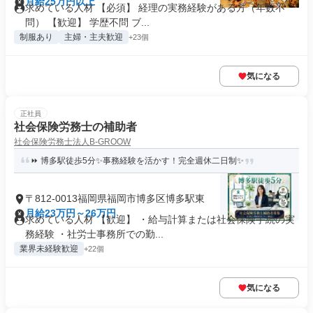
月給25万円以上
求めている人材 【必須】 経理の実務経験がある方（年数不
問） 【歓迎】 学歴不問 ブ...
制服あり
主婦・主夫歓迎
+23個
気になる
正社員
社会保険労務士の補助者
社会保険労務士法人B-GROOW
⏩ 博多駅徒歩5分✨事務経験を活かす！完全週休二日制✨
〒812-0013福岡県福岡市博多区博多駅東
月給23万円～26万円
求めている人材 【歓迎】 ・給与計算または社会保険手続の実
務経験 ・社労士事務所での勤...
業界未経験歓迎
+22個
気になる