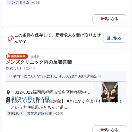
ランチタイム
+33個
気になる
この条件を保存して、新着求人を受け取りませ
受け取る
んか？
正社員
メンズクリニック内の反響営業
株式会社HRエイド
平均年収750万/約3人に1人が1000万越/40歳未満限定
〒812-0012福岡県福岡市博多区博多駅中央
街
月給27万円～60万円
求めている人材 【募集対象】 ■とにかく今よりも稼ぎたい！
という方 ■成果がきちんと還...
制服あり
業界未経験歓迎
+26個
気になる