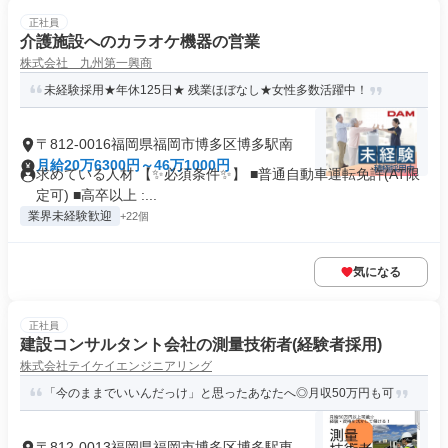
正社員
介護施設へのカラオケ機器の営業
株式会社 九州第一興商
未経験採用★年休125日★ 残業ほぼなし★女性多数活躍中！
〒812-0016福岡県福岡市博多区博多駅南
月給20万6300円～46万1000円
求めている人材 【✨必須条件✨】 ■普通自動車運転免許(AT限
定可) ■高卒以上 :...
業界未経験歓迎
+22個
気になる
正社員
建設コンサルタント会社の測量技術者(経験者採用)
株式会社テイケイエンジニアリング
「今のままでいいんだっけ」と思ったあなたへ◎月収50万円も可
〒812-0013福岡県福岡市博多区博多駅東