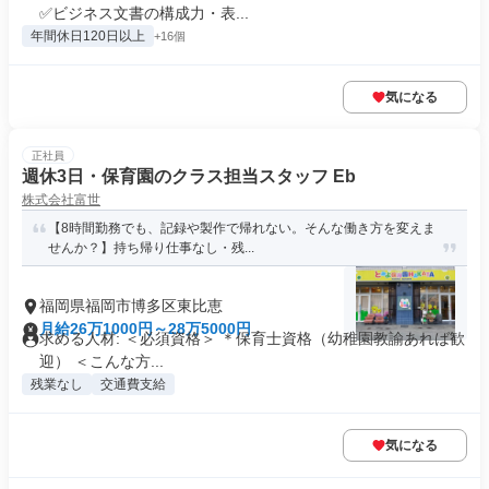
✅ビジネス文書の構成力・表...
年間休日120日以上
+16個
気になる
正社員
週休3日・保育園のクラス担当スタッフ Eb
株式会社富世
【8時間勤務でも、記録や製作で帰れない。そんな働き方を変えま
せんか？】持ち帰り仕事なし・残...
福岡県福岡市博多区東比恵
月給26万1000円～28万5000円
求める人材: ＜必須資格＞ ＊保育士資格（幼稚園教諭あれば歓
迎） ＜こんな方...
残業なし
交通費支給
気になる