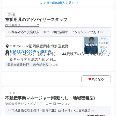
この企業の類似求人を見る
正社員
福祉用具のアドバイザースタッフ
株式会社グット・リンク
既存対応で安定収入！20代・30代活躍中！インセンティブあり
〒812-0882福岡県福岡市博多区麦野
月給23万1000円～45万円
求めている人材 【必須条件】 ・44歳以下の方 （長期勤続によ
るキャリア形成のため／例...
業界未経験歓迎
歩合給あり
+19個
気になる
正社員
不動産事業マネージャー(転勤なし・地域密着型)
株式会社チシマ・ビジネス・コーポレーション
宅地建物取引士必須 ×賞与年2回（約4ヶ月）×土日祝休み