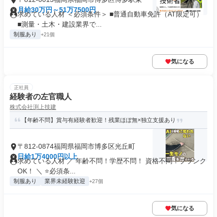
月給30万円～51万7500円
求めている人材 ＜必須条件＞ ■普通自動車免許（AT限定可）
■測量・土木・建設業界で...
制服あり
+21個
気になる
正社員
経験者の左官職人
株式会社渕上技建
【年齢不問】賞与有経験者歓迎！残業ほぼ無×独立支援あり
〒812-0874福岡県福岡市博多区光丘町
日給1万4000円以上
求めている人材 ／ 年齢不問！学歴不問！ 資格不問！ブランク
OK！ ＼ ⭐必須条...
制服あり
業界未経験歓迎
+27個
気になる