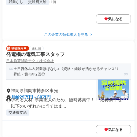
残業なし
交通費支給
+1個
気になる
この企業の類似求人を見る
正社員
発電機の電気工事スタッフ
日本負荷試験テクノ株式会社
土日祝休み＆残業ほぼなし✊️《資格・経験が活かせるチャンス‼》
昇給・賞与年2回◎
福岡県福岡市博多区東光
月給29万円～60万円
求める人材: 事業拡大のため、随時募集中！！ 応募条件は…
以下のいずれかに当てはま...
交通費支給
気になる