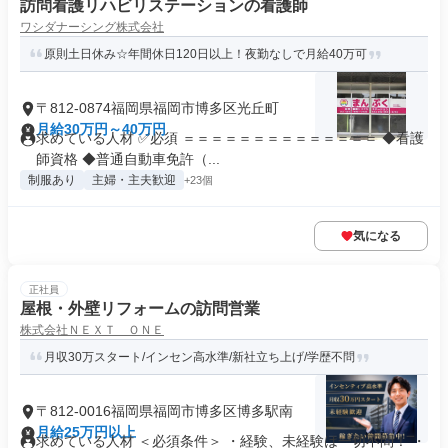
訪問看護リハビリステーションの看護師
ワシダナーシング株式会社
原則土日休み☆年間休日120日以上！夜勤なしで月給40万可
〒812-0874福岡県福岡市博多区光丘町
月給30万円～40万円
求めている人材 ✅必須 ＝＝＝＝＝＝＝＝＝＝＝＝＝＝ ◆看護
師資格 ◆普通自動車免許（...
制服あり
主婦・主夫歓迎
+23個
気になる
正社員
屋根・外壁リフォームの訪問営業
株式会社ＮＥＸＴ ＯＮＥ
月収30万スタート/インセン高水準/新社立ち上げ/学歴不問
〒812-0016福岡県福岡市博多区博多駅南
月給25万円以上
求めている人材 ＜必須条件＞ ・経験、未経験は一切不問！ ・