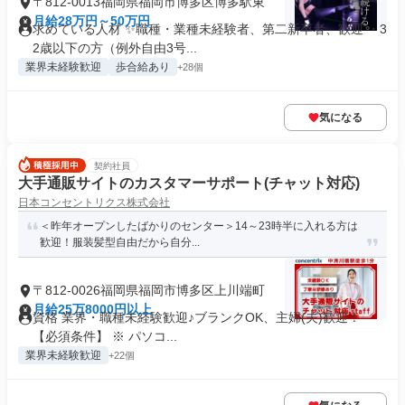
〒812-0013福岡県福岡市博多区博多駅東
月給28万円～50万円
求めている人材 ✨職種・業種未経験者、第二新卒者、歓迎 ・3
2歳以下の方（例外自由3号...
業界未経験歓迎
歩合給あり
+28個
気になる
契約社員
大手通販サイトのカスタマーサポート(チャット対応)
日本コンセントリクス株式会社
＜昨年オープンしたばかりのセンター＞14～23時半に入れる方は
歓迎！服装髪型自由だから自分...
〒812-0026福岡県福岡市博多区上川端町
月給25万8000円以上
資格 業界・職種未経験歓迎♪ブランクOK、主婦(夫)歓迎！
【必須条件】 ※ パソコ...
業界未経験歓迎
+22個