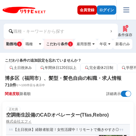
会員登録
ログイン
職種・キーワードから探す
条件保存
勤務地
職種
こだわり条件
雇用形態
年収
新着のみ
1
1
こだわり条件の追加設定を忘れていませんか？
土日祝休み
年間休日120日以上
完全週休2日制
学歴
博多区（福岡市）、髪型・髪色自由の転職・求人情報
710
件
1
〜
100
件目を表示中
関連度順
新着順
詳細表示
正社員
空調衛生設備のCADオペレーター(Tfas,Rebro)
株式会社エフィ
【土日祝休】経験者歓迎！女性活躍中！リモートで働きやすさ◎