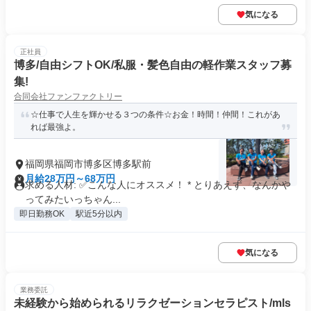
気になる
正社員
博多/自由シフトOK/私服・髪色自由の軽作業スタッフ募
集!
合同会社ファンファクトリー
☆仕事で人生を輝かせる３つの条件☆お金！時間！仲間！これがあ
れば最強よ。
福岡県福岡市博多区博多駅前
月給28万円～68万円
求める人材: ✅️こんな人にオススメ！ * とりあえず、なんかや
ってみたいっちゃん...
即日勤務OK
駅近5分以内
気になる
業務委託
未経験から始められるリラクゼーションセラピスト/mls