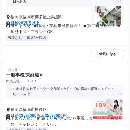
日祝休み
福岡県福岡市博多区上呉服町
月給28万円以上
求める人材: ★職種・業種未経験歓迎！ ★第二新卒歓迎！ ★
学歴不問・ブランクOK ...
残業なし
駅近5分以内
気になる
正社員
一般事務/未経験可
株式会社ＳＴＩＲＡ
✨未経験大歓迎✨モクモク作業✨女性中心の職場✨駅近✨ネイル・
ピアス自由
福岡県福岡市博多区
月給23万5000円～35万5000円
求める人材: ＊経験よりも“やる気”を重視します！＊ ＊あなた
の「チャレンジしたい」...