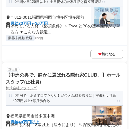
《年間休日120日以上》土日祝休み⏩私生活と両立可能◎
〒812-0011福岡県福岡市博多区博多駅前
月給23万円～30万円
求めている人材 《必須条件》 ✅ExcelとPCの基本操作ができ
る方 ▼こんな方歓迎...
業界未経験歓迎
+22個
気になる
正社員
【中洲の奥で、静かに選ばれる隠れ家CLUB。】ホール
スタッフ(正社員)
株式会社フラミンゴ
【中洲で、あえて目立たない】品位と品格を誇りに｜実働7h / 月給
40万円以上+毎月歩合あ...
福岡県福岡市博多区中洲
月給40万円以上
求める人材: 18歳以上（法令により） ※深夜勤務を含むため、