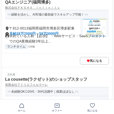
QAエンジニア(福岡博多)
株式会社ＰＫＳＨＡ Ｉｎｆｉｎｉｔｙ
経験を活かし、AI市場の最前線でスキルアップ可能！
〒812-0013福岡県福岡市博多区博多駅東
月給29万7000円～59万3000円
求めている人材 【必須】 ・Webサービス・SaaSプロダクト
でのQA業務経験3年以上...
ランチタイム
+34個
気になる
正社員
La cousette(ラクゼット)のショップスタッフ
有限会社アトリエフォルマーレ
未経験OK◎20代・30代活躍中｜残業ほぼなし
〒812-0011福岡県福岡市博多区博多駅前
月給23万円～27万円
ホーム
オファー
気になる
求めている人材 経験不問 未経験歓迎20代・30代活躍中！ ◆