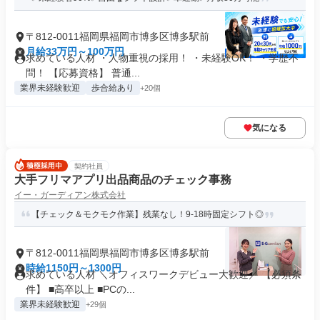
〒812-0011福岡県福岡市博多区博多駅前
月給33万円～100万円
求めている人材 ・人物重視の採用！ ・未経験OK！ ・学歴不
問！ 【応募資格】 普通...
業界未経験歓迎
歩合給あり
+20個
気になる
契約社員
大手フリマアプリ出品商品のチェック事務
イー・ガーディアン株式会社
【チェック＆モクモク作業】残業なし！9-18時固定シフト◎
〒812-0011福岡県福岡市博多区博多駅前
時給1150円～1300円
求めている人材 ＼オフィスワークデビュー大歓迎／ 【必須条
件】 ■高卒以上 ■PCの...
業界未経験歓迎
+29個