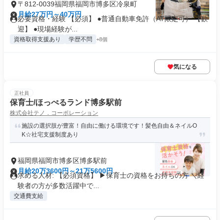
〒812-0039福岡県福岡市博多区冷泉町
月給27万円～40万円
必要資格・経験 【必須】 ●普通自動車免許（AT限定可） 【歓
迎】 ●現場経験が...
資格取得支援あり
学歴不問
+8個
気になる
正社員
保育士/ほっぺるランド博多駅前
株式会社テノ．コーポレーション
施設の選択肢が豊富！自由に働ける環境です！髪色自由＆ネイルO
K☆社宅支援制度あり
福岡県福岡市博多区博多駅前
月給20万3600円～21万5600円
求める人材: 【必須資格】 ▶保育士の資格をお持ちの方 ＼経
験者の方が多数活躍中で...
交通費支給