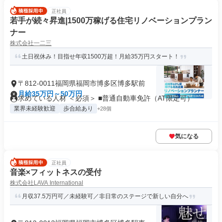
正社員
若手が続々昇進|1500万稼げる住宅リノベーションプラン
ナー
株式会社一二三
土日祝休み！目指せ年収1500万超！月給35万円スタート！
〒812-0011福岡県福岡市博多区博多駅前
月給35万円～50万円
求めている人材 ＜必須＞ ■普通自動車免許（AT限定可）
業界未経験歓迎
歩合給あり
+28個
気になる
正社員
音楽×フィットネスの受付
株式会社LAVA International
月収37.5万円可／未経験可／非日常のステージで新しい自分へ