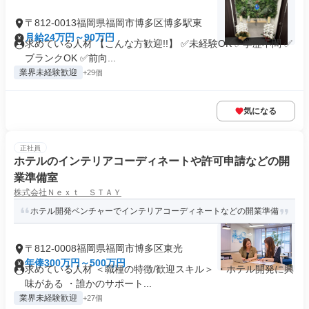
〒812-0013福岡県福岡市博多区博多駅東
月給24万円～90万円
求めている人材 【こんな方歓迎!!】 ✅未経験OK ✅学歴不問 ✅
ブランクOK ✅前向...
業界未経験歓迎
+29個
気になる
正社員
ホテルのインテリアコーディネートや許可申請などの開
業準備室
株式会社Ｎｅｘｔ ＳＴＡＹ
ホテル開発ベンチャーでインテリアコーディネートなどの開業準備
〒812-0008福岡県福岡市博多区東光
年俸300万円～500万円
求めている人材 ＜職種の特徴/歓迎スキル＞ ・ホテル開発に興
味がある ・誰かのサポート...
業界未経験歓迎
+27個