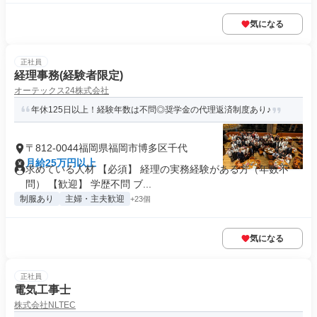
気になる
正社員
経理事務(経験者限定)
オーテックス24株式会社
年休125日以上！経験年数は不問◎奨学金の代理返済制度あり♪
〒812-0044福岡県福岡市博多区千代
月給25万円以上
求めている人材 【必須】 経理の実務経験がある方（年数不
問） 【歓迎】 学歴不問 ブ...
制服あり
主婦・主夫歓迎
+23個
気になる
正社員
電気工事士
株式会社NLTEC