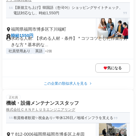
【新規立ち上げ】韓国語（한국어）ショッピングサイトチェック、
電話対応なし、時給1,550円
福岡県福岡市博多区下川端町
時給1550円
求める人材: 【求める人材・条件】 * コツコツとした作業が好
きな方 * 基本的な...
社員登用あり
英語
+2個
気になる
この企業の類似求人を見る
正社員
機械・設備メンテナンススタッフ
株式会社ＣＡＮＰＬＵＳエンジニアリング
有資格者歓迎✨祝金あり✅年休126日／地域インフラを支える
〒812-0006福岡県福岡市博多区上牟田