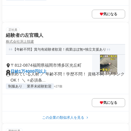
気になる
正社員
経験者の左官職人
株式会社渕上技建
【年齢不問】賞与有経験者歓迎！残業ほぼ無×独立支援あり
〒812-0874福岡県福岡市博多区光丘町
日給1万4000円以上
求めている人材 ／ 年齢不問！学歴不問！ 資格不問！ブランク
OK！ ＼ ⭐必須条...
制服あり
業界未経験歓迎
+27個
気になる
この企業の類似求人を見る
契約社員