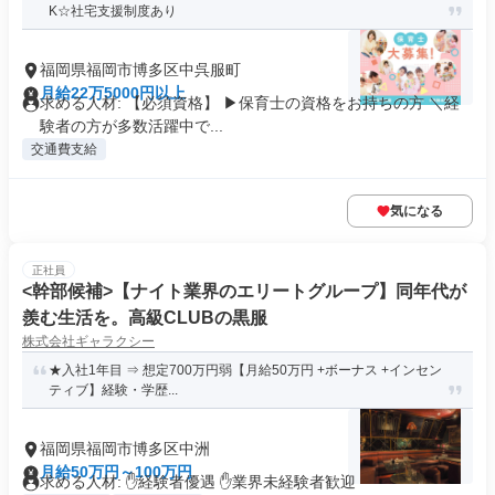
K☆社宅支援制度あり
福岡県福岡市博多区中呉服町
月給22万5000円以上
求める人材: 【必須資格】 ▶保育士の資格をお持ちの方 ＼経
験者の方が多数活躍中で...
交通費支給
気になる
正社員
<幹部候補>【ナイト業界のエリートグループ】同年代が
羨む生活を。高級CLUBの黒服
株式会社ギャラクシー
★入社1年目 ⇒ 想定700万円弱【月給50万円 +ボーナス +インセン
ティブ】経験・学歴...
福岡県福岡市博多区中洲
月給50万円～100万円
求める人材: ✋経験者優遇 ✋業界未経験者歓迎