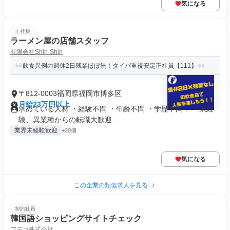
気になる
正社員
ラーメン屋の店舗スタッフ
有限会社Shin-Shin
飲食異例の週休2日残業ほぼ無！タイパ重視安定正社員【111】
〒812-0003福岡県福岡市博多区
月給23万円以上
求めている人材 ・経験不問 ・年齢不問 ・学歴不問！ ・未経
験、異業種からの転職大歓迎...
業界未経験歓迎
+20個
気になる
この企業の類似求人を見る
契約社員
韓国語ショッピングサイトチェック
アデコ株式会社