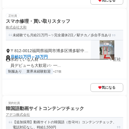
気になる
正社員
スマホ修理・買い取りスタッフ
株式会社大和
未経験でも月給21万円～✨完全週休2日／駅チカ／歩合手当あり
〒812-0012福岡県福岡市博多区博多駅中央
街
月給21万円～25万円
求めている人材 ━━━━━━━━━━━━━━━━━ ✨正社
員デビューも大歓迎♪✨ ━...
制服あり
業界未経験歓迎
+27個
気になる
契約社員
韓国語動画サイトコンテンツチェック
アデコ株式会社
【追加採用】動画サイトの韓国語（한국어）コンテンツチェック、
電話対応なし、時給1,550円