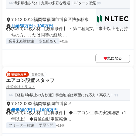
博多駅徒歩5分｜九州の多彩な現場｜U/Iターン歓迎
〒812-0013福岡県福岡市博多区博多駅東
月給50万円～100万円
求めている人材 【必須条件】 ・第二種電気工事士以上をお持
ちの方、または同等の経験 ...
業界未経験歓迎
歩合給あり
+41個
気になる
業務委託
エアコン設置スタッフ
株式会社トラスト
【経験1年以上の方歓迎】稼働地域は希望にお応え！高収入！
〒812-0000福岡県福岡市博多区
年俸800万円～1000万円
求めている人材 【応募条件】 ◆エアコン工事の実務経験（1
年以上） ◆普通自動車運転免...
フリーター歓迎
学歴不問
+11個