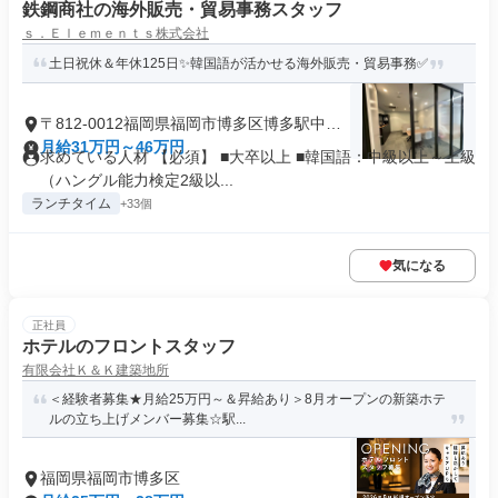
鉄鋼商社の海外販売・貿易事務スタッフ
ｓ．Ｅｌｅｍｅｎｔｓ株式会社
土日祝休＆年休125日✨韓国語が活かせる海外販売・貿易事務✅
〒812-0012福岡県福岡市博多区博多駅中央
街
月給31万円～46万円
求めている人材 【必須】 ■大卒以上 ■韓国語：中級以上～上級
（ハングル能力検定2級以...
ランチタイム
+33個
気になる
正社員
ホテルのフロントスタッフ
有限会社Ｋ＆Ｋ建築地所
＜経験者募集★月給25万円～＆昇給あり＞8月オープンの新築ホテ
ルの立ち上げメンバー募集☆駅...
福岡県福岡市博多区