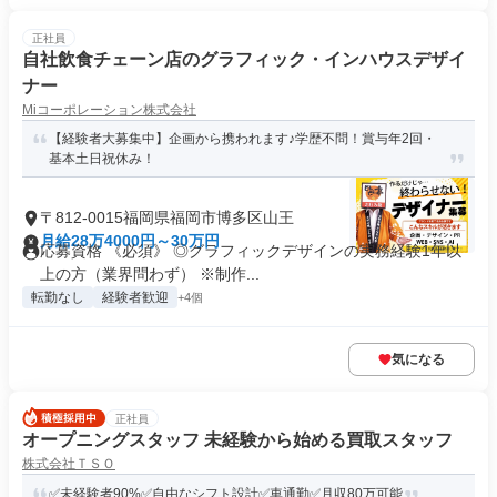
正社員
自社飲食チェーン店のグラフィック・インハウスデザイ
ナー
Miコーポレーション株式会社
【経験者大募集中】企画から携われます♪学歴不問！賞与年2回・
基本土日祝休み！
〒812-0015福岡県福岡市博多区山王
月給28万4000円～30万円
応募資格 《必須》 ◎グラフィックデザインの実務経験1年以
上の方（業界問わず） ※制作...
転勤なし
経験者歓迎
+4個
気になる
正社員
オープニングスタッフ 未経験から始める買取スタッフ
株式会社ＴＳＯ
✅未経験者90%✅自由なシフト設計✅車通勤✅月収80万可能