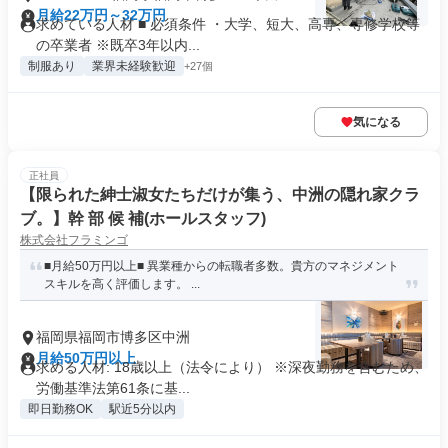
月給22万円～32万円
求めている人材 ■ 必須条件 ・大学、短大、高専、専修学校等
の卒業者 ※既卒3年以内...
制服あり
業界未経験歓迎
+27個
気になる
正社員
【限られた紳士淑女たちだけが集う、中洲の隠れ家クラ
ブ。】幹 部 候 補(ホールスタッフ)
株式会社フラミンゴ
■月給50万円以上■ 異業種からの転職者多数。貴方のマネジメント
スキルを高く評価します。 ...
福岡県福岡市博多区中洲
月給50万円以上
求める人材: 18歳以上（法令により） ※深夜勤務を含むため、
労働基準法第61条に基...
即日勤務OK
駅近5分以内