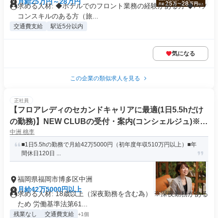
月給25万円～28万円
求める人材: ​◆ホテルでのフロント業務の経験がある方 ◆パソ
コンスキルのある方（旅...
交通費支給
駅近5分以内
気になる
この企業の類似求人を見る
正社員
【フロアレディのセカンドキャリアに最適(1日5.5hだけ
の勤務)】NEW CLUBの受付・案内(コンシェルジュ)※2
中洲 桃李
0代/30代の元キャストが活躍中
■1日5.5hの勤務で月給42万5000円（初年度年収510万円以上）■年
間休日120日 ...
福岡県福岡市博多区中洲
月給42万5000円以上
求める人材: 18歳以上（深夜勤務を含む為） ※深夜勤務がある
ため 労働基準法第61...
残業なし
交通費支給
+1個