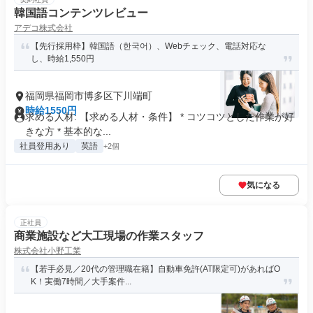
韓国語コンテンツレビュー
アデコ株式会社
【先行採用枠】韓国語（한국어）、Webチェック、電話対応な
し、時給1,550円
福岡県福岡市博多区下川端町
時給1550円
求める人材: 【求める人材・条件】 * コツコツとした作業が好
きな方 * 基本的な...
社員登用あり
英語
+2個
気になる
正社員
商業施設など大工現場の作業スタッフ
株式会社小野工業
【若手必見／20代の管理職在籍】自動車免許(AT限定可)があればO
K！実働7時間／大手案件...