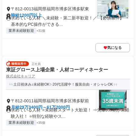
〒812-0013福岡県福岡市博多区博多駅東
時給1200円以上
求めている人材 ＼未経験・第二新卒歓迎！／ 【必須条件】 ・
基本的なPC操作ができる...
業界未経験歓迎
+31個
気になる
正社員
東証グロース上場企業・人材コーディネーター
株式会社キャリア
土日祝休み♪未経験OK✨20代活躍中！服装自由・オシャレOK
〒812-0011福岡県福岡市博多区博多駅前
月給29万3400円～61万2000円
求めている人材 ⭐未経験スタート大歓迎！ ⇒先輩の9割が未経
験入社！ ⭐特別な経験やス...
業界未経験歓迎
+35個