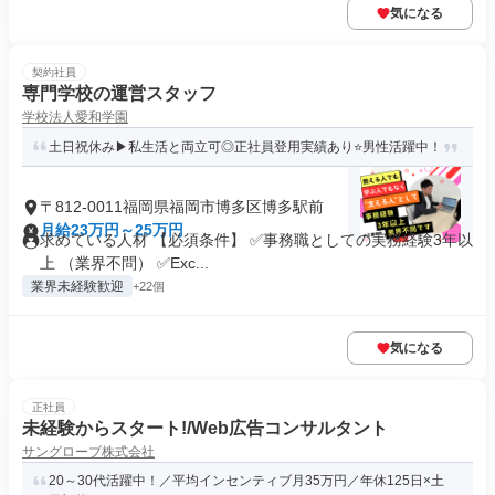
気になる
契約社員
専門学校の運営スタッフ
学校法人愛和学園
土日祝休み▶私生活と両立可◎正社員登用実績あり⭐男性活躍中！
〒812-0011福岡県福岡市博多区博多駅前
月給23万円～25万円
求めている人材 【必須条件】 ✅事務職としての実務経験3年以
上 （業界不問） ✅Exc...
業界未経験歓迎
+22個
気になる
正社員
未経験からスタート!/Web広告コンサルタント
サングローブ株式会社
20～30代活躍中！／平均インセンティブ月35万円／年休125日×土