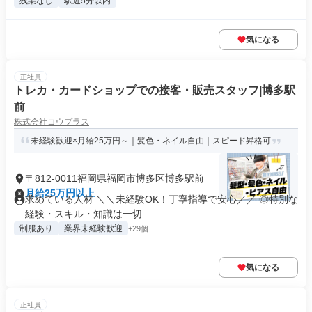
残業なし
駅近5分以内
気になる
正社員
トレカ・カードショップでの接客・販売スタッフ|博多駅
前
株式会社コウプラス
未経験歓迎×月給25万円～｜髪色・ネイル自由｜スピード昇格可
〒812-0011福岡県福岡市博多区博多駅前
月給25万円以上
求めている人材 ＼＼未経験OK！丁寧指導で安心／／ ◎特別な
経験・スキル・知識は一切...
制服あり
業界未経験歓迎
+29個
気になる
正社員