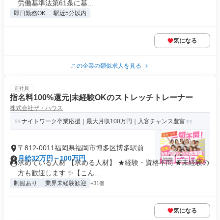
労働基準法第61条に基...
即日勤務OK
駅近5分以内
気になる
この企業の類似求人を見る
正社員
指名料100%還元|未経験OKのストレッチトレーナー
株式会社ザ・ハウス
ナイトワーク卒業応援｜最大月収100万円｜入客チャンス豊富
〒812-0011福岡県福岡市博多区博多駅前
月給32万円～100万円
求めている人材 【求める人材】 ★経験・資格不問 ★未経験の
方も歓迎します ✨【こん...
制服あり
業界未経験歓迎
+31個
気になる