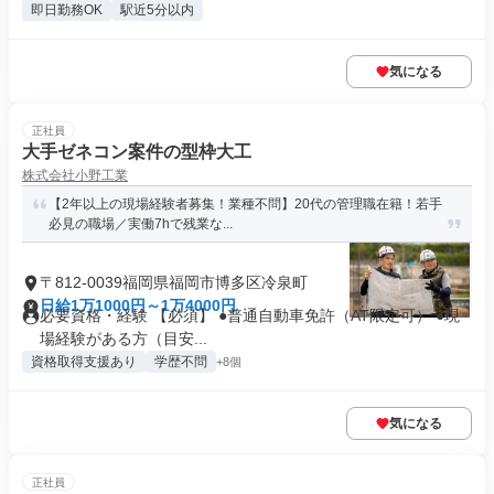
即日勤務OK
駅近5分以内
気になる
正社員
大手ゼネコン案件の型枠大工
株式会社小野工業
【2年以上の現場経験者募集！業種不問】20代の管理職在籍！若手
必見の職場／実働7hで残業な...
〒812-0039福岡県福岡市博多区冷泉町
日給1万1000円～1万4000円
必要資格・経験 【必須】 ●普通自動車免許（AT限定可） ●現
場経験がある方（目安...
資格取得支援あり
学歴不問
+8個
気になる
正社員