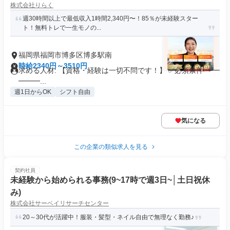
株式会社りらく
週30時間以上で最低収入1時間2,340円〜！85％が未経験スター
ト！無料トレで一生モノの...
福岡県福岡市博多区博多駅南
時給2340円～3510円
求める人材: 【資格・経験は一切不問です！】 ✅必須条件 ━━
━━━...
週1日からOK
シフト自由
気になる
この企業の類似求人を見る
契約社員
未経験から始められる事務(9~17時で週3日~│土日祝休
み)
株式会社サーベイリサーチセンター
20～30代が活躍中！服装・髪型・ネイル自由で無理なく勤務♪