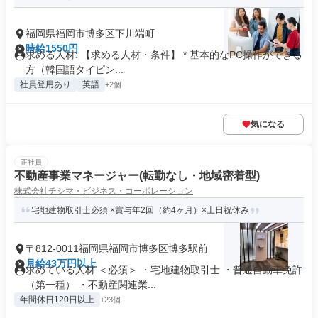
福岡県福岡市博多区下川端町
時給1550円
求める人材: 【求める人材・条件】 * 基本的なPC操作ができる
方（韓国語タイピン...
社員登用あり
英語
+2個
気になる
正社員
不動産事業マネージャー(転勤なし・地域密着型)
株式会社チシマ・ビジネス・コーポレーション
宅地建物取引士必須 ×賞与年2回（約4ヶ月）×土日祝休み
〒812-0011福岡県福岡市博多区博多駅前
月給43万円以上
求めている人材 ＜必須＞ ・宅地建物取引士 ・普通自動車免許
（第一種） ・不動産関連業...
年間休日120日以上
+23個