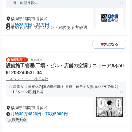
長・料理長募集
福岡県福岡市博多区
月給28万円～38万円
求める人材: マネジメント経験ある方優遇
気になる
契約社員
設備施工管理(工場・ビル・店舗の空調リニューアル)/a0
91203240531-04
ＪＡＧフィールド株式会社
高収入|土日祝休み|車通勤可能|社員寮・宿舍あり|地元･地方で働く|
U/Iターン応援|上場...
福岡県福岡市博多区
月給30万4826円～76万5000円
交通費支給