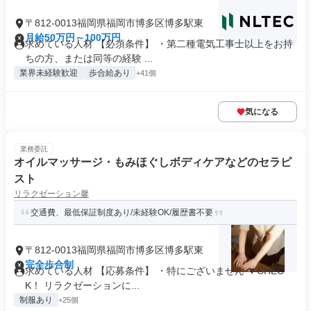
〒812-0013福岡県福岡市博多区博多駅東
月給50万円～100万円
求めている人材 【必須条件】 ・第二種電気工事士以上をお持
ちの方、または同等の経験 ...
業界未経験歓迎
歩合給あり
+41個
気になる
業務委託
オイルマッサージ・もみほぐしボディケアなどのセラピ
スト
リラクゼーション馨
交通費、最低保証制度あり/未経験OK/履歴書不要
〒812-0013福岡県福岡市博多区博多駅東
完全歩合制
求めている人材 【応募条件】 ・特にございません ▼CHEC
K！ リラクゼーションに...
制服あり
+25個