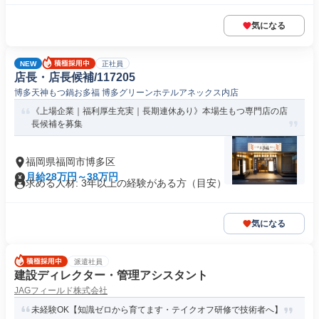
気になる
NEW
正社員
店長・店長候補/117205
博多天神もつ鍋お多福 博多グリーンホテルアネックス内店
《上場企業｜福利厚生充実｜長期連休あり》本場生もつ専門店の店
長候補を募集
福岡県福岡市博多区
月給28万円～38万円
求める人材: 3年以上の経験がある方（目安）
気になる
派遣社員
建設ディレクター・管理アシスタント
JAGフィールド株式会社
未経験OK【知識ゼロから育てます・テイクオフ研修で技術者へ】