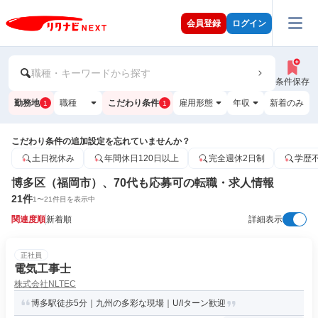
会員登録
ログイン
職種・キーワードから探す
条件保存
勤務地
職種
こだわり条件
雇用形態
年収
新着のみ
1
1
こだわり条件の追加設定を忘れていませんか？
土日祝休み
年間休日120日以上
完全週休2日制
学歴
博多区（福岡市）、70代も応募可の転職・求人情報
21
件
1
〜
21
件目を表示中
関連度順
新着順
詳細表示
正社員
電気工事士
株式会社NLTEC
博多駅徒歩5分｜九州の多彩な現場｜U/Iターン歓迎