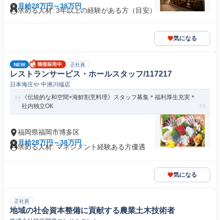
月給28万円～38万円
求める人材: 3年以上の経験がある方（目安）
気になる
NEW
正社員
レストランサービス・ホールスタッフ/117217
日本海庄や 中洲川端店
《伝統的な和空間×海鮮割烹料理》スタッフ募集＊福利厚生充実＊
社内独立OK
福岡県福岡市博多区
月給28万円～38万円
求める人材: マネジメント経験ある方優遇
気になる
正社員
地域の社会資本整備に貢献する農業土木技術者