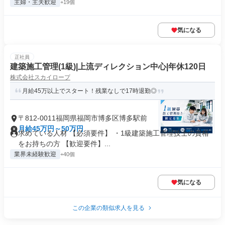
主婦・主夫歓迎
+19個
気になる
正社員
建築施工管理(1級)|上流ディレクション中心|年休120日
株式会社スカイロープ
月給45万以上でスタート！残業なしで17時退勤◎
〒812-0011福岡県福岡市博多区博多駅前
月給45万円～50万円
求めている人材 【必須要件】 ・1級建築施工管理技士の資格
をお持ちの方 【歓迎要件】...
業界未経験歓迎
+40個
気になる
この企業の類似求人を見る