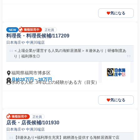
気になる
NEW
正社員
料理長・料理長候補/117209
日本海庄や 中洲川端店
＜上場企業が運営する人気の海鮮居酒屋＞８連休あり｜研修制度あ
り｜福利厚生◎
福岡県福岡市博多区
月給28万円～38万円
求める人材: 3年以上の経験がある方（目安）
気になる
正社員
店長・店長候補/101930
日本海庄や 中洲川端店
【8連休あり×福利厚生充実】銘柄酒を提供する海鮮居酒屋で店