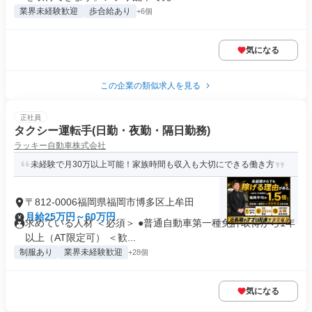
業界未経験歓迎
歩合給あり
+6個
気になる
この企業の類似求人を見る
正社員
タクシー運転手(日勤・夜勤・隔日勤務)
ラッキー自動車株式会社
未経験で月30万以上可能！家族時間も収入も大切にできる働き方
〒812-0006福岡県福岡市博多区上牟田
月給25万円～60万円
求めている人材 ＜必須＞ ●普通自動車第一種免許取得から1年
以上（AT限定可） ＜歓...
制服あり
業界未経験歓迎
+28個
気になる