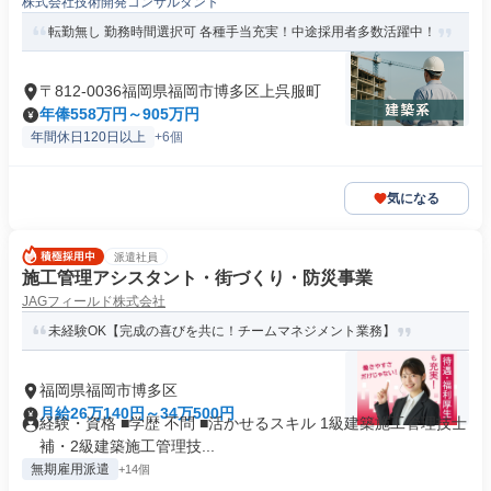
株式会社技術開発コンサルタント
転勤無し 勤務時間選択可 各種手当充実！中途採用者多数活躍中！
〒812-0036福岡県福岡市博多区上呉服町
年俸558万円～905万円
年間休日120日以上
+6個
気になる
派遣社員
施工管理アシスタント・街づくり・防災事業
JAGフィールド株式会社
未経験OK【完成の喜びを共に！チームマネジメント業務】
福岡県福岡市博多区
月給26万140円～34万500円
経験・資格 ■学歴 不問 ■活かせるスキル 1級建築施工管理技士
補・2級建築施工管理技...
無期雇用派遣
+14個