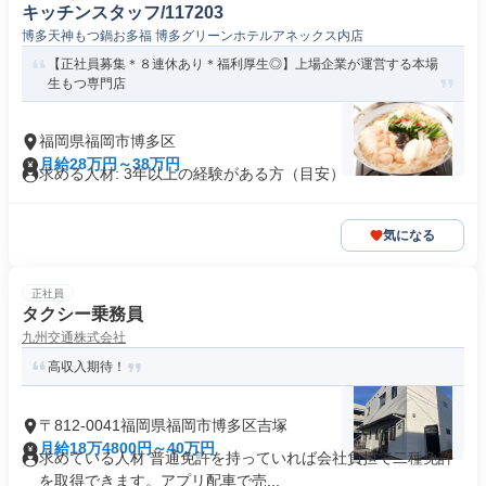
キッチンスタッフ/117203
博多天神もつ鍋お多福 博多グリーンホテルアネックス内店
【正社員募集＊８連休あり＊福利厚生◎】上場企業が運営する本場
生もつ専門店
福岡県福岡市博多区
月給28万円～38万円
求める人材: 3年以上の経験がある方（目安）
気になる
正社員
タクシー乗務員
九州交通株式会社
高収入期待！
〒812-0041福岡県福岡市博多区吉塚
月給18万4800円～40万円
求めている人材 普通免許を持っていれば会社負担で二種免許
を取得できます。アプリ配車で売...