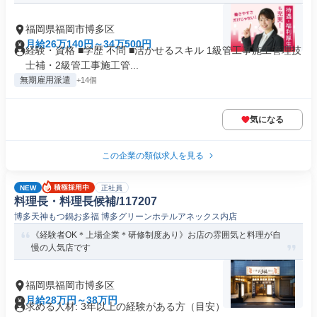
福岡県福岡市博多区
月給26万140円～34万500円
経験・資格 ■学歴 不問 ■活かせるスキル 1級管工事施工管理技
士補・2級管工事施工管...
無期雇用派遣
+14個
気になる
この企業の類似求人を見る
NEW
正社員
料理長・料理長候補/117207
博多天神もつ鍋お多福 博多グリーンホテルアネックス内店
《経験者OK＊上場企業＊研修制度あり》お店の雰囲気と料理が自
慢の人気店です
福岡県福岡市博多区
月給28万円～38万円
求める人材: 3年以上の経験がある方（目安）