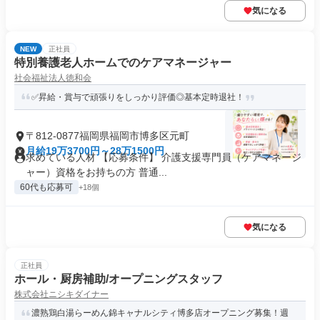
気になる
NEW
正社員
特別養護老人ホームでのケアマネージャー
社会福祉法人徳和会
✅昇給・賞与で頑張りをしっかり評価◎基本定時退社！
〒812-0877福岡県福岡市博多区元町
月給19万3700円～28万1500円
求めている人材 【応募条件】 介護支援専門員（ケアマネージ
ャー）資格をお持ちの方 普通...
60代も応募可
+18個
気になる
正社員
ホール・厨房補助/オープニングスタッフ
株式会社ニシキダイナー
濃熟鶏白湯らーめん錦キャナルシティ博多店オープニング募集！週