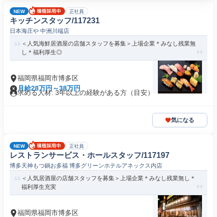
NEW
正社員
キッチンスタッフ/117231
日本海庄や 中洲川端店
＜人気海鮮居酒屋の店舗スタッフを募集＞上場企業＊みなし残業無
し＊福利厚生◎
福岡県福岡市博多区
月給28万円～38万円
求める人材: 3年以上の経験がある方（目安）
気になる
NEW
正社員
レストランサービス・ホールスタッフ/117197
博多天神もつ鍋お多福 博多グリーンホテルアネックス内店
＜人気居酒屋の店舗スタッフを募集＞上場企業＊みなし残業無し＊
福利厚生充実
福岡県福岡市博多区