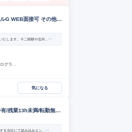
ルG WEB面接可 その他組
たします。※ご経験や志向...
グラ...
気になる
有/残業13h未満/転勤無
る当社にて組み込みエン...