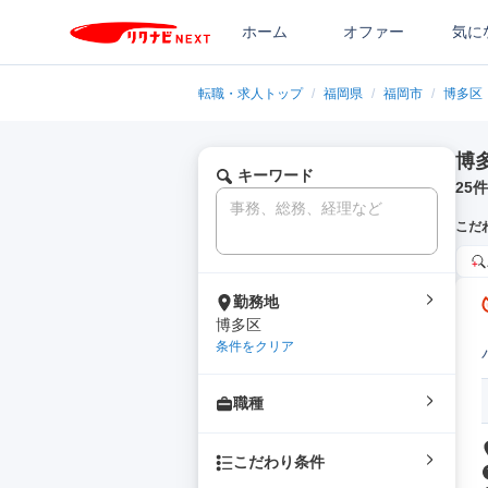
ホーム
オファー
気に
転職・求人トップ
/
福岡県
/
福岡市
/
博多区
博
キーワード
25
件
こだ
勤務地
博多区
条件をクリア
職種
こだわり条件