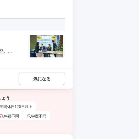
、...
気になる
しょう
年間休日120日以上
年齢不問
学歴不問