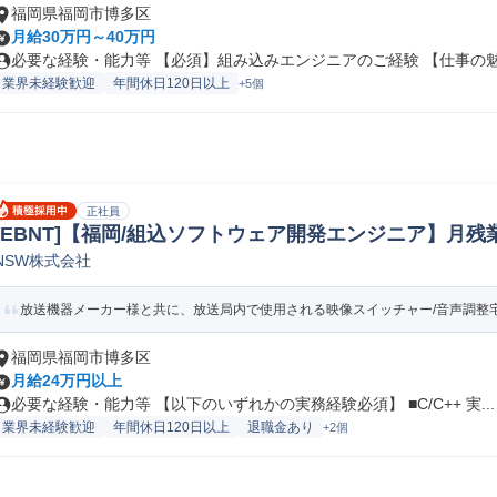
福岡県福岡市博多区
月給30万円～40万円
必要な経験・能力等 【必須】組み込みエンジニアのご経験 【仕事の魅力
業界未経験歓迎
年間休日120日以上
+5個
正社員
[EBNT]【福岡/組込ソフトウェア開発エンジニア】月残業
NSW株式会社
み込み制御SE
放送機器メーカー様と共に、放送局内で使用される映像スイッチャー/音声調整宅な
福岡県福岡市博多区
月給24万円以上
必要な経験・能力等 【以下のいずれかの実務経験必須】 ■C/C++ 実...
業界未経験歓迎
年間休日120日以上
退職金あり
+2個