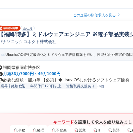
この企業の類似求人を見る
正社員
【福岡/博多】ミドルウェアエンジニア ※電子部品実装
パナソニックコネクト株式会社
ステムエンジニア
UbuntuのOS設定最適化とミドルウェア設計構築を担い、性能劣化や障害の原因分
福岡県福岡市博多区
月給36万7000円～49万1000円
必要な経験・能力等 【必須】◆Linux OSにおけるソフトウェア開発...
業界未経験歓迎
年間休日120日以上
資格取得支援あり
+6個
キーワード
を設定して求人を絞り込みまし
事務
経理
不動産
営業
IT
英語