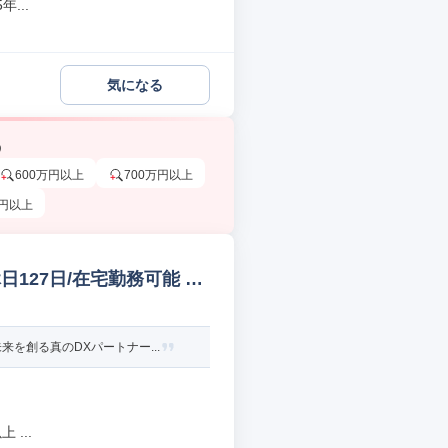
...
気になる
う
600万円以上
700万円以上
万円以上
127日/在宅勤務可能 組
を創る真のDXパートナー...
...