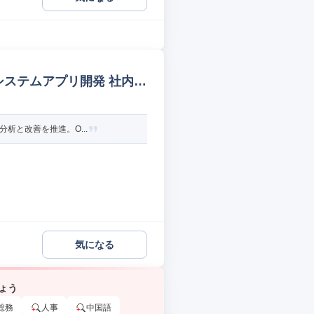
システムアプリ開発 社内シ
析と改善を推進。O...
気になる
ょう
総務
人事
中国語