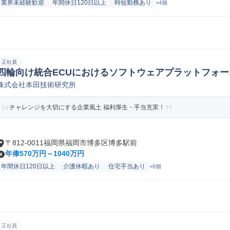
業界未経験歓迎
年間休日120日以上
時短勤務あり
+4個
正社員
四輪向け統合ECUにおけるソフトウェアプラットフォ
株式会社本田技術研究所
レーション
チャレンジを大切にする企業風土 福利厚生・手当充実！
〒812-0011福岡県福岡市博多区博多駅前
年俸570万円～1040万円
年間休日120日以上
介護休暇あり
住宅手当あり
+6個
正社員