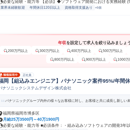
必要な経験・能力等 【必須】◆ソフトウェア開発における実務経験 (5年
業界未経験歓迎
年間休日120日以上
資格取得支援あり
+6個
年収
を設定して求人を絞り込みましょ
200万円以上
300万円以上
400万円以上
500万円以上
800万円以上
900万円以上
1000
正社員
福岡【組込みエンジニア】パナソニック案件95%/年間休日
パナソニックシステムデザイン株式会社
み込み制御SE
パナソニックグループ内外の様々なお客様に対し、お客様と共に成長し新しい未来
福岡県福岡市博多区
月給25万3500円～40万1900円
必要な経験・能力等 ■必須条件：・組み込みソフトウェアの開発3年以上 