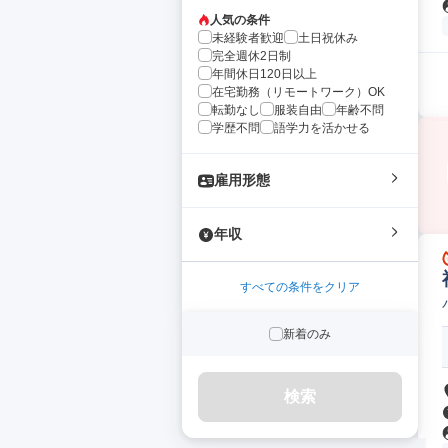
人気の条件
未経験者歓迎
土日祝休み
完全週休2日制
年間休日120日以上
在宅勤務（リモートワーク）OK
転勤なし
服装自由
年齢不問
学歴不問
語学力を活かせる
雇用形態
年収
すべての条件をクリア
新着のみ
検索