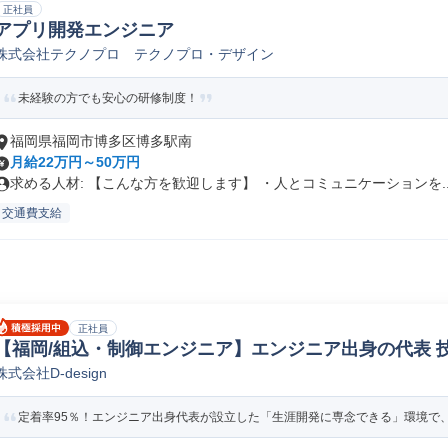
正社員
アプリ開発エンジニア
株式会社テクノプロ テクノプロ・デザイン
未経験の方でも安心の研修制度！
福岡県福岡市博多区博多駅南
月給22万円～50万円
求める人材: 【こんな方を歓迎します】 ・人とコミュニケーションを..
交通費支給
正社員
【福岡/組込・制御エンジニア】エンジニア出身の代表 
株式会社D-design
込み制御SE
定着率95％！エンジニア出身代表が設立した「生涯開発に専念できる」環境で、自