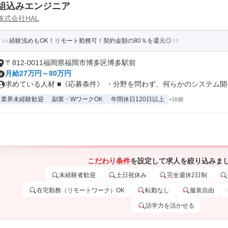
組込みエンジニア
株式会社HAL
経験浅めもOK！リモート勤務可！契約金額の80％を還元◎
〒812-0011福岡県福岡市博多区博多駅前
月給27万円～80万円
求めている人材 ■《応募条件》 ・分野を問わず、何らかのシステム開発
業界未経験歓迎
副業・WワークOK
年間休日120日以上
+16個
こだわり条件
を設定して求人を絞り込みま
未経験者歓迎
土日祝休み
完全週休2日制
在宅勤務（リモートワーク）OK
転勤なし
服装自由
語学力を活かせる