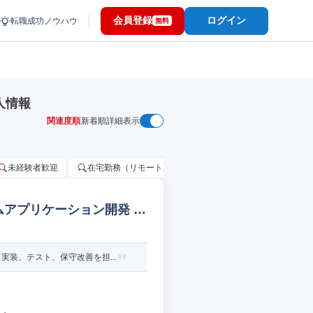
会員登録
ログイン
転職成功ノウハウ
無料
人情報
関連度順
新着順
詳細表示
未経験者歓迎
在宅勤務（リモートワーク）OK
家賃補助・住宅手当
ムアプリケーション開発 w
装、テスト、保守改善を担...