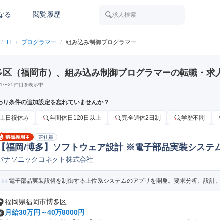
なる
閲覧履歴
求人検索
/
IT
/
プログラマー
/
組み込み制御プログラマー
多区（福岡市）、組み込み制御プログラマーの転職・求
1
〜
25
件目を表示中
わり条件の追加設定を忘れていませんか？
土日祝休み
年間休日120日以上
完全週休2日制
学歴不問
正社員
【福岡/博多】ソフトウェア設計 ※電子部品実装システ
パナソニックコネクト株式会社
eb/オープンSE
電子部品実装設備を制御する上位系システムのアプリを開発。要求分析、設計、実
福岡県福岡市博多区
月給30万円～40万8000円