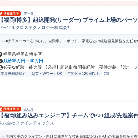
正社員
【福岡/博多】組込開発(リーダー) プライム上場のパーソ
パーソルクロステクノロジー株式会社
込/制御設計/開発
■大手メーカーを中心に、自動車、ロボット、家電などの組込開発業務をお任せい
福岡県福岡市博多区
月給35万円～40万円
必要な経験・能力等 【必須】組込制御開発経験（要件定義、設計、プロ
業界未経験歓迎
副業・WワークOK
年間休日120日以上
+7個
正社員
【福岡/組み込みエンジニア】チームでPJT組成/先進案件
株式会社ファインディックス
組込/制御設計/開発(PLC/ラダー/シーケンス制御)
国内大手のクライアント向けに先進的な技術領域に関わるPJTの実績を数多く有す