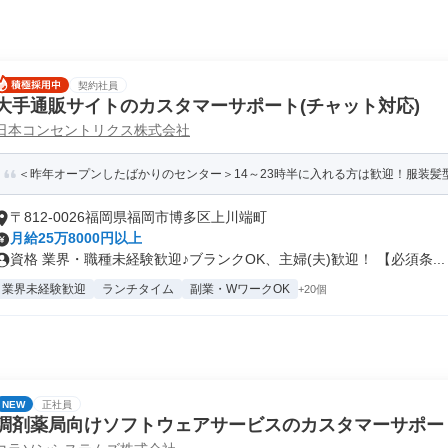
契約社員
大手通販サイトのカスタマーサポート(チャット対応)
日本コンセントリクス株式会社
＜昨年オープンしたばかりのセンター＞14～23時半に入れる方は歓迎！服装髪型
〒812-0026福岡県福岡市博多区上川端町
月給25万8000円以上
資格 業界・職種未経験歓迎♪ブランクOK、主婦(夫)歓迎！ 【必須条...
業界未経験歓迎
ランチタイム
副業・WワークOK
+20個
NEW
正社員
調剤薬局向けソフトウェアサービスのカスタマーサポー