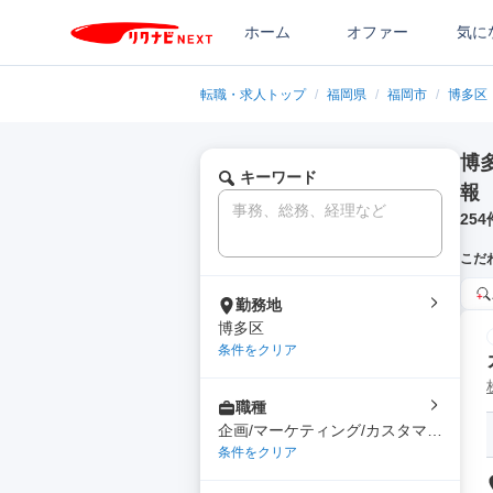
ホーム
オファー
気に
転職・求人トップ
/
福岡県
/
福岡市
/
博多区
博
キーワード
報
254
こだ
勤務地
博多区
条件をクリア
職種
企画/マーケティング/カスタマー
サクセス/サポート
条件をクリア