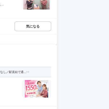
..
気になる
なし／駅直結で通...