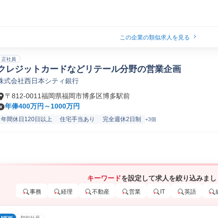
この企業の類似求人を見る
正社員
クレジットカードなどリテール分野の営業企画
株式会社西日本シティ銀行
〒812-0011福岡県福岡市博多区博多駅前
年俸400万円～1000万円
年間休日120日以上
住宅手当あり
完全週休2日制
+3個
キーワード
を設定して求人を絞り込みまし
事務
経理
不動産
営業
IT
英語
NEW
契約社員