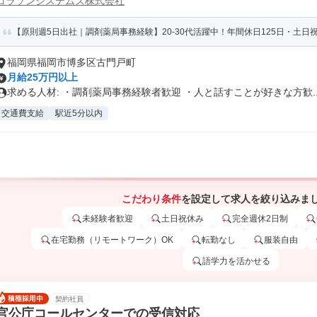
コラソンシステムズ株式会社
【原則週5日出社｜調剤薬局事務経験】20-30代活躍中！年間休日125日・土日祝
福岡県福岡市博多区古門戸町
月給25万円以上
求める人材: ・調剤薬局事務経験者歓迎 ・人と話すことが好きな方歓..
交通費支給
駅近5分以内
こだわり条件
を設定して求人を絞り込みま
未経験者歓迎
土日祝休み
完全週休2日制
在宅勤務（リモートワーク）OK
転勤なし
服装自由
語学力を活かせる
契約社員
官公庁コールセンターでの受信対応