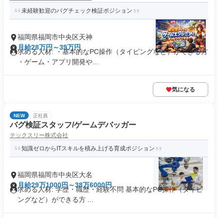
未経験歓迎のバグチェック検証ポジション
福岡県福岡市中央区天神
月給28万円～39万円
求める人材: ・基本的なPC操作（タイピングなど）ができる方
・ゲーム・アプリ開発や...
気になる
NEW
正社員
バグ検証スタッフ/ゲームデバッガー
テックスリー株式会社
知識ゼロからITスキルを積み上げる育成ポジション
福岡県福岡市中央区大名
月給29万1000円～38万6000円
求める人材: 学歴・職歴・経験不問 基本的なPC操作（タイピ
ングなど）ができる方 ...