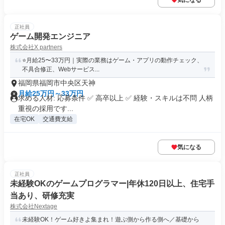
気になる
正社員
ゲーム開発エンジニア
株式会社X partners
⭐月給25〜33万円｜実際の業務はゲーム・アプリの動作チェック、
不具合修正、Webサービス...
福岡県福岡市中央区天神
月給25万円～33万円
求める人材: 応募条件 ✅ 高卒以上 ✅ 経験・スキルは不問 人柄
重視の採用です...
在宅OK
交通費支給
気になる
正社員
未経験OKのゲームプログラマー|年休120日以上、住宅手
当あり、研修充実
株式会社Nextage
未経験OK！ゲーム好きよ集まれ！遊ぶ側から作る側へ／基礎から