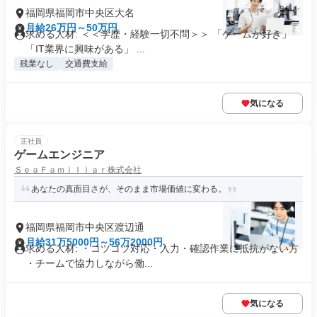
福岡県福岡市中央区大名
月給26万円～50万円
求める人材: ＜＜学歴・経験一切不問＞＞ 「ゲームが好き」
「IT業界に興味がある」 ...
残業なし
交通費支給
気になる
正社員
ゲームエンジニア
ＳｅａＦａｍｉｌｉａｒ株式会社
あなたの真面目さが、そのまま市場価値に変わる。
福岡県福岡市中央区渡辺通
月給31万5000円～56万2000円
求める人材: ・コツコツ対応・入力・確認作業に抵抗がない方
・チームで協力しながら働...
気になる