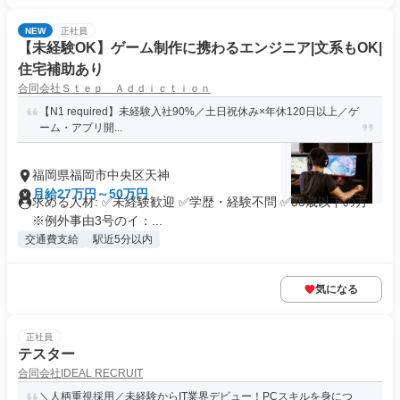
NEW
正社員
【未経験OK】ゲーム制作に携わるエンジニア|文系もOK|
住宅補助あり
合同会社Ｓｔｅｐ Ａｄｄｉｃｔｉｏｎ
【N1 required】未経験入社90%／土日祝休み×年休120日以上／ゲ
ーム・アプリ開...
福岡県福岡市中央区天神
月給27万円～50万円
求める人材: ✅未経験歓迎 ✅学歴・経験不問 ✅35歳以下の方
※例外事由3号のイ：...
交通費支給
駅近5分以内
気になる
正社員
テスター
合同会社IDEAL RECRUIT
＼人柄重視採用／未経験からIT業界デビュー！PCスキルを身につ