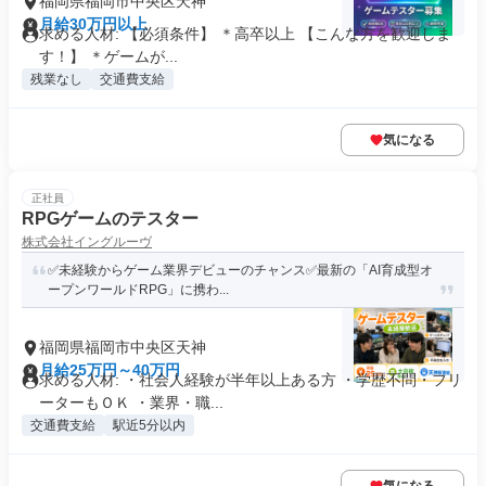
福岡県福岡市中央区天神
月給30万円以上
求める人材: 【必須条件】 ＊高卒以上 【こんな方を歓迎しま
す！】 ＊ゲームが...
残業なし
交通費支給
気になる
正社員
RPGゲームのテスター
株式会社イングルーヴ
✅未経験からゲーム業界デビューのチャンス✅最新の「AI育成型オ
ープンワールドRPG」に携わ...
福岡県福岡市中央区天神
月給25万円～40万円
求める人材: ・社会人経験が半年以上ある方 ・学歴不問・フリ
ーターもＯＫ ・業界・職...
交通費支給
駅近5分以内