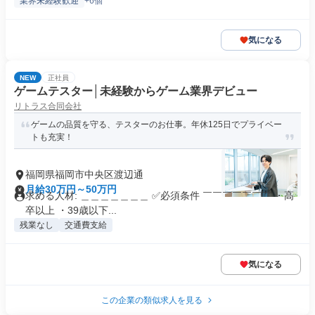
業界未経験歓迎
+6個
気になる
NEW
正社員
ゲームテスター│未経験からゲーム業界デビュー
リトラス合同会社
ゲームの品質を守る、テスターのお仕事。年休125日でプライベー
トも充実！
福岡県福岡市中央区渡辺通
月給30万円～50万円
求める人材: ＿＿＿＿＿＿＿ ✅必須条件 ￣￣￣￣￣￣￣ ・高
卒以上 ・39歳以下...
残業なし
交通費支給
気になる
この企業の類似求人を見る