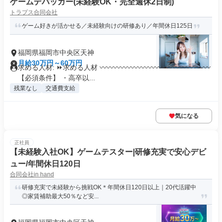
ゲームデバッガー(未経験OK・完全週休2日制)
トラプス合同会社
ゲーム好きが活かせる／未経験向けの研修あり／年間休日125日
福岡県福岡市中央区天神
月給30万円～60万円
求める人材: ⏩求める人材 〰〰〰〰〰〰〰〰〰〰〰〰〰〰〰〰
【必須条件】 ・高卒以...
残業なし
交通費支給
気になる
正社員
【未経験入社OK】ゲームテスター|研修充実で安心デビ
ュー/年間休日120日
合同会社in hand
研修充実で未経験から挑戦OK＊年間休日120日以上｜20代活躍中
◎家賃補助最大50％など安...