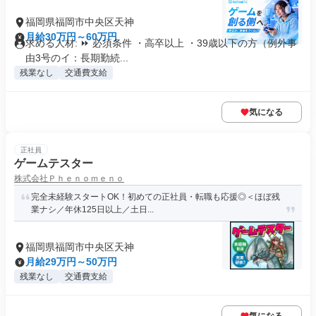
福岡県福岡市中央区天神
月給30万円～60万円
求める人材: ⏩ 必須条件 ・高卒以上 ・39歳以下の方（例外事
由3号のイ：長期勤続...
残業なし
交通費支給
気になる
正社員
ゲームテスター
株式会社Ｐｈｅｎｏｍｅｎｏ
完全未経験スタートOK！初めての正社員・転職も応援◎＜ほぼ残
業ナシ／年休125日以上／土日...
福岡県福岡市中央区天神
月給29万円～50万円
残業なし
交通費支給