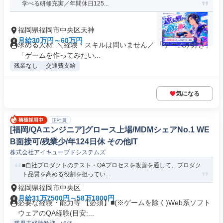
学べる研修充実／年間休日125...
福岡県福岡市中央区天神
月給30万円～60万円
求める人材: ＼経験・スキルは問いません／ 「ゲームが好き」
「ゲームを作ってみたい...
残業なし
交通費支給
気になる
正社員
[福岡/QAエンジニア]グロース上場/MDMシェアNo.1 WE
B面接可/残業少/年124日休 その他IT
株式会社アイキューブドシステムズ
■自社プロダクトのテスト・QAプロセスを改善を通して、プロダク
ト品質を高める役割を担ってい...
福岡県福岡市中央区
月給31万7500円～58万1800円
必要な経験・能力等 【必須】■(※ゲームを除く)Web系ソフト
ウェアのQA経験(目安:...