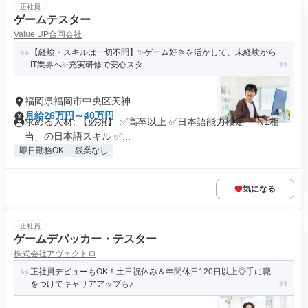
正社員
ゲームテスター
Value UP合同会社
【経験・スキルは一切不問】✨ゲーム好きを活かして、未経験から
IT業界へ✨充実研修で安心スタ...
福岡県福岡市中央区天神
月給26万円～40万円
求める人材: 【必須】 ✅高卒以上 ✅日本語能力検定「 N1相
当」の日本語スキル ✅...
即日勤務OK
残業なし
気になる
正社員
ゲームデバッカー・テスター
株式会社アヴェクトロ
正社員デビューもOK！土日祝休み＆年間休日120日以上◎手に職
をつけてキャリアアップも♪