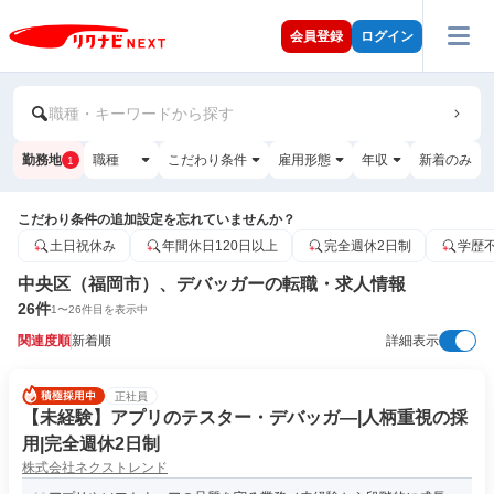
会員登録
ログイン
職種・キーワードから探す
勤務地
職種
こだわり条件
雇用形態
年収
新着のみ
1
こだわり条件の追加設定を忘れていませんか？
土日祝休み
年間休日120日以上
完全週休2日制
学歴
中央区（福岡市）、デバッガーの転職・求人情報
26
件
1
〜
26
件目を表示中
関連度順
新着順
詳細表示
正社員
【未経験】アプリのテスター・デバッガ―|人柄重視の採
用|完全週休2日制
株式会社ネクストレンド