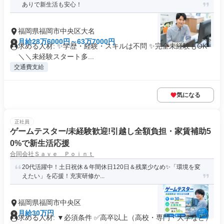
ありで新生活も安心！
福岡県福岡市中央区大名
月給28万6000円～63万7000円
求める人材: ✨学歴・経験・スキルは不問 ✨完全未経験もOK
＼＼未経験スタート多...
交通費支給
気になる
正社員
ゲームテスター/未経験歓迎!引越し全額負担・家賃補助5
0%で新生活応援
合同会社Ｓａｖｅ Ｐｏｉｎｔ
20代活躍中！土日祝休＆年間休日120日＆残業少なめ✨「環境を変
えたい」を応援！充実研修か...
福岡県福岡市中央区
月給30万円
求める人材: ▼必須条件 ✅高卒以上（高校・専門・大学など）