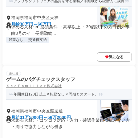
アプリやソフトウェアの品質を守る業務／未経験から段階的に成長
福岡県福岡市中央区天神
月給30万円～60万円
求める人材: ⏩ 必須条件 ・高卒以上 ・39歳以下の方（例外事
由3号のイ：長期勤続...
残業なし
交通費支給
気になる
正社員
ゲームのバグチェックスタッフ
ＳｅａＦａｍｉｌｉａｒ株式会社
年間休日120日以上 × 転勤なし × 同期とスタート。
福岡県福岡市中央区渡辺通
月給31万5000円～56万2000円
求める人材: ・コツコツ対応・入力・確認作業に抵抗がない方
・周りで協力しながら働き...