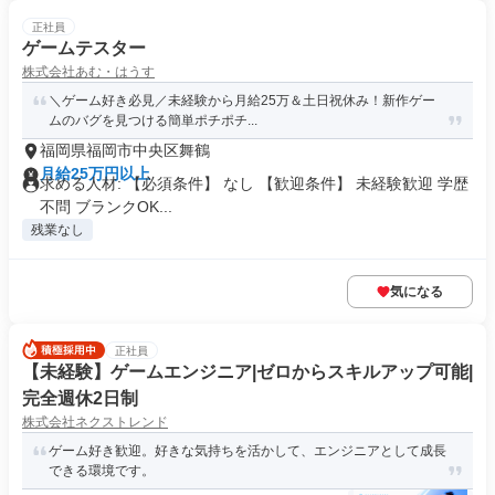
正社員
ゲームテスター
株式会社あむ・はうす
＼ゲーム好き必見／未経験から月給25万＆土日祝休み！新作ゲー
ムのバグを見つける簡単ポチポチ...
福岡県福岡市中央区舞鶴
月給25万円以上
求める人材: 【必須条件】 なし 【歓迎条件】 未経験歓迎 学歴
不問 ブランクOK...
残業なし
気になる
正社員
【未経験】ゲームエンジニア|ゼロからスキルアップ可能|
完全週休2日制
株式会社ネクストレンド
ゲーム好き歓迎。好きな気持ちを活かして、エンジニアとして成長
できる環境です。