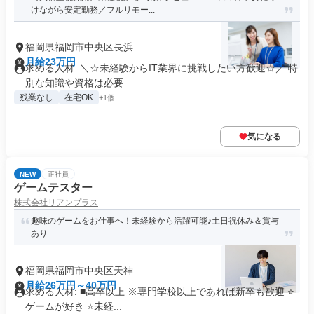
けながら安定勤務／フルリモー...
福岡県福岡市中央区長浜
月給23万円
求める人材: ＼☆未経験からIT業界に挑戦したい方歓迎☆／ 特
別な知識や資格は必要...
残業なし
在宅OK
+1個
気になる
NEW
正社員
ゲームテスター
株式会社リアンプラス
趣味のゲームをお仕事へ！未経験から活躍可能♪土日祝休み＆賞与
あり
福岡県福岡市中央区天神
月給26万円～40万円
求める人材: ■高卒以上 ※専門学校以上であれば新卒も歓迎 ⭐
ゲームが好き ⭐未経...