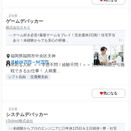
気になる
正社員
ゲームデバッカー
株式会社ＤＫＣ
ゲーム好き必見×最新ゲームをプレイ！完全週休2日制！住宅手当
あり！未経験からでも安心の研修...
福岡県福岡市中央区天神
月給26万円～50万円
求める人材: ＜＜学歴不問！経験不問！＞＞ 完全未経験から挑
戦できるお仕事！ 人柄重...
シフト自由
交通費支給
気になる
正社員
システムデバッカー
I-School株式会社
未経験からプロのエンジニアに◎年休125日＆土日祝休✨寮・社宅