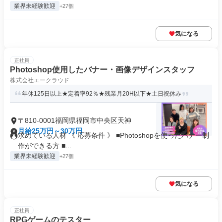
業界未経験歓迎
+27個
気になる
正社員
Photoshop使用したバナー・画像デザインスタッフ
株式会社エークラウド
年休125日以上★定着率92％★残業月20H以下★土日祝休み
〒810-0001福岡県福岡市中央区天神
月給25万円～30万円
求めている人材 《 応募条件 》 ■Photoshopを使ったバナー制
作ができる方 ■...
業界未経験歓迎
+27個
気になる
正社員
RPGゲームのテスター