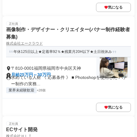
気になる
正社員
画像制作・デザイナー・クリエイター(バナー制作経験者
募集)
株式会社エークラウド
年休125日以上★定着率92％★残業月20H以下★土日祝休み
〒810-0001福岡県福岡市中央区天神
月給25万円～30万円
求めている人材 《 応募条件 》 ■ Photoshopを使用した バナ
ー制作の実務...
業界未経験歓迎
+28個
気になる
正社員
ECサイト開発
株式会社ＨＬＴ