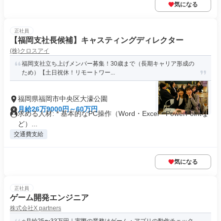
気になる
正社員
【福岡支社長候補】キャスティングディレクター
(株)クロスアイ
福岡支社立ち上げメンバー募集！30歳まで（長期キャリア形成の
ため）【土日祝休！リモートワー...
福岡県福岡市中央区大濠公園
月給26万9000円～60万円
求める人材: * 基本的なPC操作（Word・Excel・PowerPointな
ど）...
交通費支給
気になる
正社員
ゲーム開発エンジニア
株式会社X partners