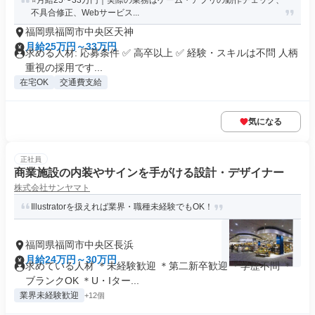
⭐月給25〜33万円｜実際の業務はゲーム・アプリの動作チェック、
不具合修正、Webサービス...
福岡県福岡市中央区天神
月給25万円～33万円
求める人材: 応募条件 ✅ 高卒以上 ✅ 経験・スキルは不問 人柄
重視の採用です...
在宅OK
交通費支給
気になる
正社員
商業施設の内装やサインを手がける設計・デザイナー
株式会社サンヤマト
Illustratorを扱えれば業界・職種未経験でもOK！
福岡県福岡市中央区長浜
月給24万円～30万円
求めている人材 ＊未経験歓迎 ＊第二新卒歓迎 ＊学歴不問 ＊
ブランクOK ＊U・Iター...
業界未経験歓迎
+12個