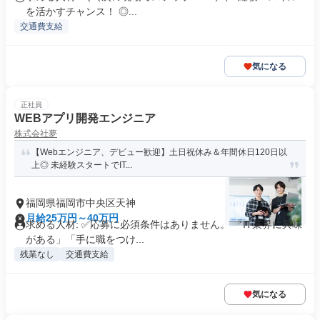
を活かすチャンス！ ◎...
交通費支給
気になる
正社員
WEBアプリ開発エンジニア
株式会社夢
【Webエンジニア、デビュー歓迎】土日祝休み＆年間休日120日以
上◎ 未経験スタートでIT...
福岡県福岡市中央区天神
月給25万円～40万円
求める人材: ✅応募に必須条件はありません。 「IT業界に興味
がある」「手に職をつけ...
残業なし
交通費支給
気になる