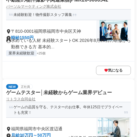
パーソルマーケティング株式会社
未経験歓迎！物件撮影スタッフ募集
〒810-0001福岡県福岡市中央区天神
時給1550円
求めている人材 未経験スタートOK 2026年8月20日の研修から
勤務できる方 基本的...
業界未経験歓迎
+25個
気になる
NEW
正社員
ゲームテスター│未経験からゲーム業界デビュー
リトラス合同会社
ゲームの品質を守る、テスターのお仕事。年休125日でプライベー
トも充実！
福岡県福岡市中央区渡辺通
月給30万円～50万円