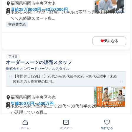
福岡県福岡市中央区大名
月給28万6000円～63万7000円
求める人材: ✨学歴・経験・スキルは不問 ✨完全未経験もOK
＼＼未経験スタート多...
交通費支給
気になる
正社員
オーダースーツの販売スタッフ
株式会社オンワードパーソナルスタイル
【年間休日129日！】20代から30代前半の20〜30代活躍中！未経
験歓迎の人物重視の採用...
福岡県福岡市中央区今泉
年俸300万円～400万円
求める人材: ◉高卒以上 ※20代〜30代前半の20〜30代メンバー
が活躍している職...
交通費支給
ホーム
オファー
気になる