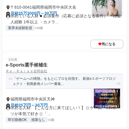
〒810-0041福岡県福岡市中央区大名
月給25万3000円～30万円
求めている人材 ■ 必須要件（応募に必須となる条件） ・社会
人経験 1年以上 ・カメラ...
業界未経験歓迎
+14個
気になる
正社員
e-Sports選手候補生
Ｒｅ－Ｒａｉｓｅ合同会社
「ゲームへの情熱」をもとにプロを目指す。 新規eスポーツプロジ
ェクト・初期参画メンバー募集...
福岡県福岡市中央区天神
月給25万円～30万円
求める人材: 【こんな方に来てほしい！】 □ ゲーム・eスポー
ツが本気で好き □ 「...
即日勤務OK
残業なし
+1個