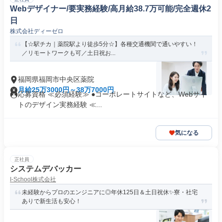
Webデザイナー/要実務経験/高月給38.7万可能/完全週休2
日
株式会社ディーゼロ
【☆駅チカ｜薬院駅より徒歩5分☆】各種交通機関で通いやすい！
／リモートワークも可／土日祝お...
福岡県福岡市中央区薬院
月給25万3000円～38万7000円
応募資格 ≪必須経験≫ ●コーポレートサイトなど、Webサイ
トのデザイン実務経験 ≪...
気になる
正社員
システムデバッカー
I-School株式会社
未経験からプロのエンジニアに◎年休125日＆土日祝休✨寮・社宅
ありで新生活も安心！