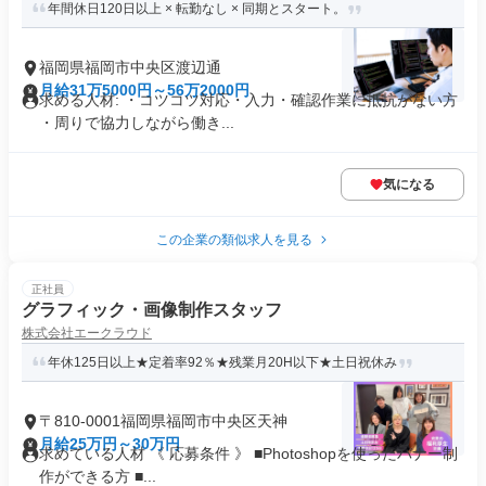
年間休日120日以上 × 転勤なし × 同期とスタート。
福岡県福岡市中央区渡辺通
月給31万5000円～56万2000円
求める人材: ・コツコツ対応・入力・確認作業に抵抗がない方
・周りで協力しながら働き...
気になる
この企業の類似求人を見る
正社員
グラフィック・画像制作スタッフ
株式会社エークラウド
年休125日以上★定着率92％★残業月20H以下★土日祝休み
〒810-0001福岡県福岡市中央区天神
月給25万円～30万円
求めている人材 《 応募条件 》 ■Photoshopを使ったバナー制
作ができる方 ■...