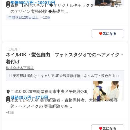
年俸500万円～1000万円
資格 【必須スキル】 ◆オリジナルキャラクターやゲームなど
のデザイン実務経験 ◆基礎的...
年間休日120日以上
+12個
気になる
正社員
ネイルOK・髪色自由 フォトスタジオでのヘアメイク・
着付け
株式会社木下写場
美容経験者向け！キャリアUP☆残業ほぼ無！ネイル可・髪色自由
〒810-0029福岡県福岡市中央区平尾浄水町
月給20万円～27万円
求めている人材 美容経験者・資格保持者、大歓迎！ ✅美容
師・ヘアメイクの 実務経験があ...
+11個
気になる