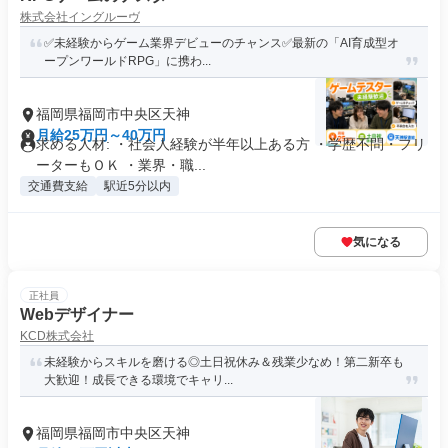
株式会社イングルーヴ
✅未経験からゲーム業界デビューのチャンス✅最新の「AI育成型オ
ープンワールドRPG」に携わ...
福岡県福岡市中央区天神
月給25万円～40万円
求める人材: ・社会人経験が半年以上ある方 ・学歴不問・フリ
ーターもＯＫ ・業界・職...
交通費支給
駅近5分以内
気になる
正社員
Webデザイナー
KCD株式会社
未経験からスキルを磨ける◎土日祝休み＆残業少なめ！第二新卒も
大歓迎！成長できる環境でキャリ...
福岡県福岡市中央区天神