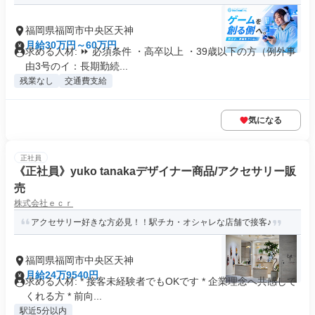
福岡県福岡市中央区天神
月給30万円～60万円
求める人材: ⏩ 必須条件 ・高卒以上 ・39歳以下の方（例外事
由3号のイ：長期勤続...
残業なし
交通費支給
気になる
正社員
《正社員》yuko tanakaデザイナー商品/アクセサリー販
売
株式会社ｅｃｒ
アクセサリー好きな方必見！！駅チカ・オシャレな店舗で接客♪
福岡県福岡市中央区天神
月給24万9540円
求める人材: * 接客未経験者でもOKです * 企業理念へ共感して
くれる方 * 前向...
駅近5分以内