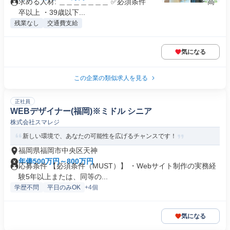
求める人材: ＿＿＿＿＿＿＿ ✅必須条件 ￣￣￣￣￣￣￣ ・高
卒以上 ・39歳以下...
残業なし
交通費支給
気になる
この企業の類似求人を見る
正社員
WEBデザイナー(福岡)※ミドル シニア
株式会社スマレジ
新しい環境で、あなたの可能性を広げるチャンスです！
福岡県福岡市中央区天神
年俸500万円～800万円
応募条件 【必須条件（MUST）】 ・Webサイト制作の実務経
験5年以上または、同等の...
学歴不問
平日のみOK
+4個
気になる