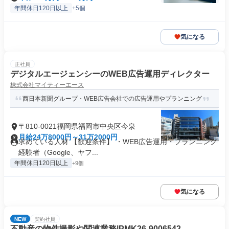
年間休日120日以上
+5個
気になる
正社員
デジタルエージェンシーのWEB広告運用ディレクター
株式会社マイティーエース
西日本新聞グループ・WEB広告会社での広告運用やプランニング
〒810-0021福岡県福岡市中央区今泉
月給24万8000円～31万2000円
求めている人材 【歓迎条件】 ・WEB広告運用・プランニング
経験者（Google、ヤフ...
年間休日120日以上
+9個
気になる
NEW
契約社員
不動産の物件撮影や関連業務|PMK26-9006542