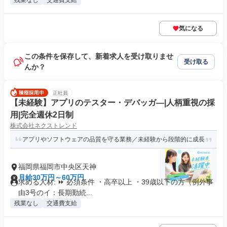
残業なし
交通費支給
気になる
この条件を保存して、新着求人を受け取りませ
受け取る
んか？
正社員
【未経験】アプリのテスター・デバッガ―|人柄重視の採
用|完全週休2日制
株式会社ネクストレンド
アプリやソフトウェアの品質を守る業務／未経験から段階的に成長
福岡県福岡市中央区天神
月給30万円～60万円
求める人材: ⏩ 必須条件 ・高卒以上 ・39歳以下の方（例外事
由3号のイ：長期勤続...
残業なし
交通費支給