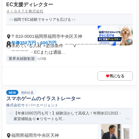
EC支援ディレクター
ＡＩＧＡＴＥ株式会社
福岡でEC経験でキャリアを広げる
〒810-0001福岡県福岡市中央区天神
年俸350万円～600万円
求めている人材 ⭐必須条件 ￣￣V￣￣￣￣￣￣￣￣￣￣￣￣￣
￣￣￣￣ ・ECまたは通販...
業界未経験歓迎
+23個
気になる
NEW
契約社員
スマホゲームのイラストレーター
株式会社サイバーエージェント
【年俸1000万円も可！】経験活かして高収入！年間休日120日・
家賃補助あり★リモートも可...
福岡県福岡市中央区天神