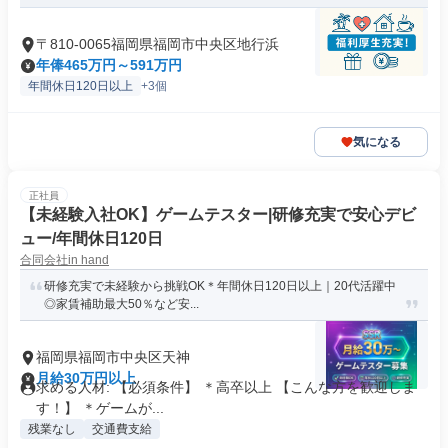
〒810-0065福岡県福岡市中央区地行浜
年俸465万円～591万円
年間休日120日以上
+3個
気になる
正社員
【未経験入社OK】ゲームテスター|研修充実で安心デビ
ュー/年間休日120日
合同会社in hand
研修充実で未経験から挑戦OK＊年間休日120日以上｜20代活躍中
◎家賃補助最大50％など安...
福岡県福岡市中央区天神
月給30万円以上
求める人材: 【必須条件】 ＊高卒以上 【こんな方を歓迎しま
す！】 ＊ゲームが...
残業なし
交通費支給