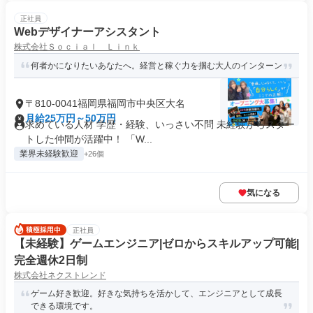
正社員
Webデザイナーアシスタント
株式会社Ｓｏｃｉａｌ Ｌｉｎｋ
何者かになりたいあなたへ。経営と稼ぐ力を掴む大人のインターン
〒810-0041福岡県福岡市中央区大名
月給25万円～50万円
求めている人材 学歴・経験、いっさい不問 未経験からスター
トした仲間が活躍中！ 「W...
業界未経験歓迎
+26個
気になる
正社員
【未経験】ゲームエンジニア|ゼロからスキルアップ可能|
完全週休2日制
株式会社ネクストレンド
ゲーム好き歓迎。好きな気持ちを活かして、エンジニアとして成長
できる環境です。