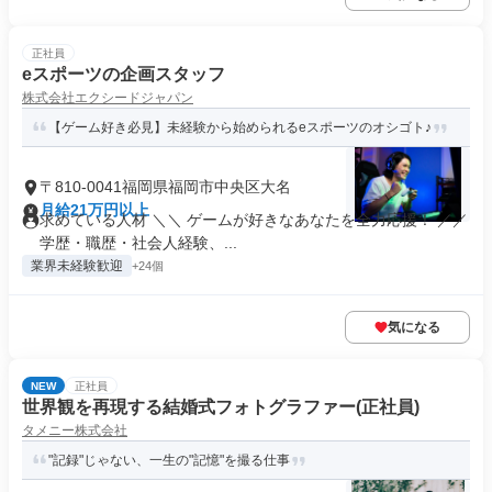
正社員
eスポーツの企画スタッフ
株式会社エクシードジャパン
【ゲーム好き必見】未経験から始められるeスポーツのオシゴト♪
〒810-0041福岡県福岡市中央区大名
月給21万円以上
求めている人材 ＼＼ ゲームが好きなあなたを全力応援！ ／／
学歴・職歴・社会人経験、...
業界未経験歓迎
+24個
気になる
NEW
正社員
世界観を再現する結婚式フォトグラファー(正社員)
タメニー株式会社
"記録"じゃない、一生の"記憶"を撮る仕事