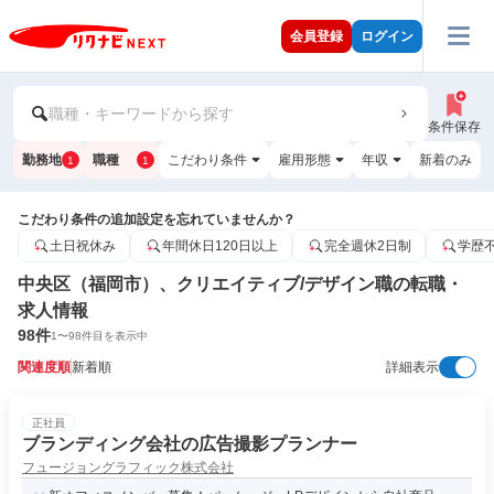
会員登録
ログイン
職種・キーワードから探す
条件保存
勤務地
職種
こだわり条件
雇用形態
年収
新着のみ
1
1
こだわり条件の追加設定を忘れていませんか？
土日祝休み
年間休日120日以上
完全週休2日制
学歴
中央区（福岡市）、クリエイティブ/デザイン職の転職・
求人情報
98
件
1
〜
98
件目を表示中
関連度順
新着順
詳細表示
正社員
ブランディング会社の広告撮影プランナー
フュージョングラフィック株式会社