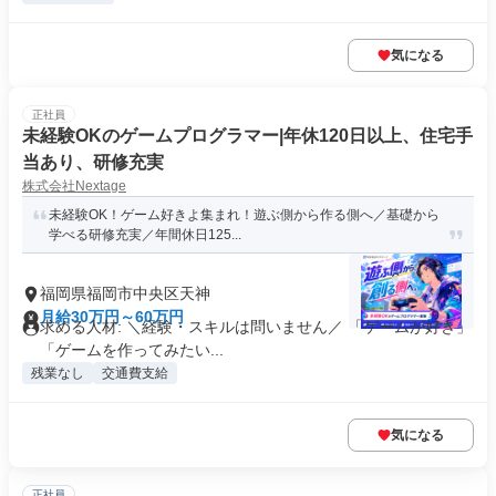
気になる
正社員
未経験OKのゲームプログラマー|年休120日以上、住宅手
当あり、研修充実
株式会社Nextage
未経験OK！ゲーム好きよ集まれ！遊ぶ側から作る側へ／基礎から
学べる研修充実／年間休日125...
福岡県福岡市中央区天神
月給30万円～60万円
求める人材: ＼経験・スキルは問いません／ 「ゲームが好き」
「ゲームを作ってみたい...
残業なし
交通費支給
気になる
正社員