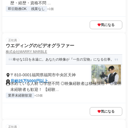
歴・経歴・資格不問 ...
即日勤務OK
残業なし
+1個
気になる
正社員
ウエディングのビデオグラファー
株式会社MARRY MARBLE
幸せな1日を永遠に。あなたの映像が『一生の宝物』になる仕事。
〒810-0001福岡県福岡市中央区天神
月給25万5000円以上
求めている人材 ◎学歴不問 ◎映像経験者は積極採用！ ◎業界
未経験者も歓迎！ 【経験...
業界未経験歓迎
+15個
気になる
正社員