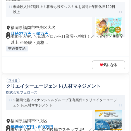
未経験入社9割以上！将来も役立つスキルを習得✨年間休日120日
以上
福岡県福岡市中央区大名
月給27万円～40万円
求める人材: ＼知識ゼロからIT業界へ挑戦！／ ＜必須＞ ■高卒
以上 ※経験・資格...
交通費支給
気になる
正社員
クリエイターエージェント/人材マネジメント
株式会社フェローズ
✨️第四北越フィナンシャルグループ保有案件✨️クリエイターエージ
ェント/人材マネジメント
福岡県福岡市中央区
年俸400万円～800万円
求める人材: ＼＼次の現場でステップUP↑↑／／ 経験・スキル