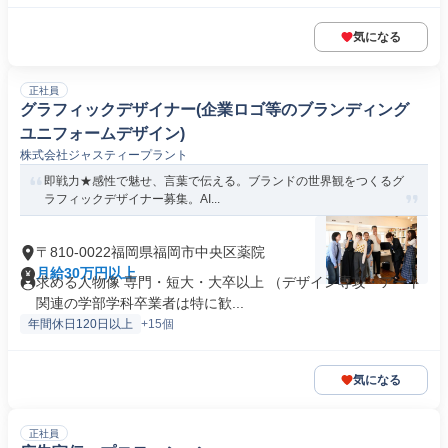
気になる
正社員
グラフィックデザイナー(企業ロゴ等のブランディング
ユニフォームデザイン)
株式会社ジャスティープラント
即戦力★感性で魅せ、言葉で伝える。ブランドの世界観をつくるグ
ラフィックデザイナー募集。AI...
〒810-0022福岡県福岡市中央区薬院
月給30万円以上
求める人物像 専門・短大・大卒以上 （デザイン専攻・アート
関連の学部学科卒業者は特に歓...
年間休日120日以上
+15個
気になる
正社員