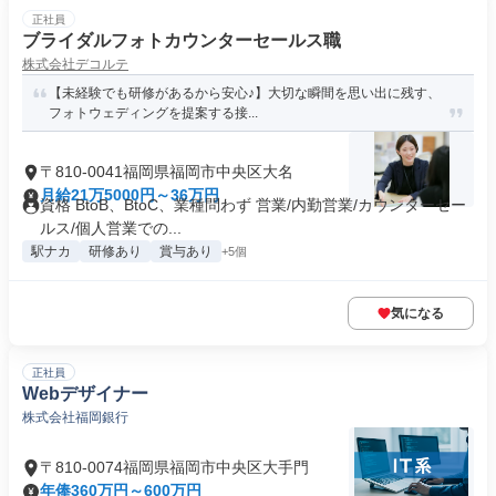
正社員
ブライダルフォトカウンターセールス職
株式会社デコルテ
【未経験でも研修があるから安心♪】大切な瞬間を思い出に残す、
フォトウェディングを提案する接...
〒810-0041福岡県福岡市中央区大名
月給21万5000円～36万円
資格 BtoB、BtoC、業種問わず 営業/内勤営業/カウンターセー
ルス/個人営業での...
駅ナカ
研修あり
賞与あり
+5個
気になる
正社員
Webデザイナー
株式会社福岡銀行
〒810-0074福岡県福岡市中央区大手門
年俸360万円～600万円