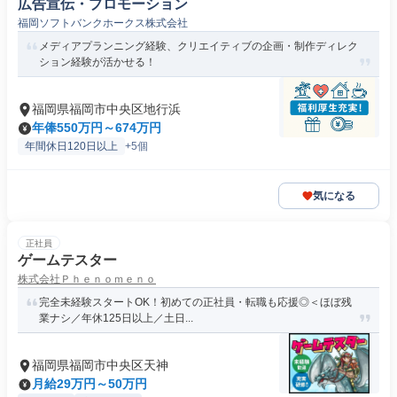
広告宣伝・プロモーション
福岡ソフトバンクホークス株式会社
メディアプランニング経験、クリエイティブの企画・制作ディレク
ション経験が活かせる！
福岡県福岡市中央区地行浜
年俸550万円～674万円
年間休日120日以上
+5個
気になる
正社員
ゲームテスター
株式会社Ｐｈｅｎｏｍｅｎｏ
完全未経験スタートOK！初めての正社員・転職も応援◎＜ほぼ残
業ナシ／年休125日以上／土日...
福岡県福岡市中央区天神
月給29万円～50万円