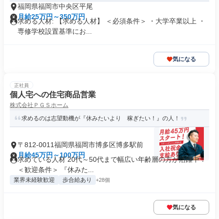
福岡県福岡市中央区平尾
月給25万円～350万円
求める人材: 【求める人材】 ＜必須条件＞ ・大学卒業以上 ・
専修学校設置基準にお...
気になる
正社員
個人宅への住宅商品営業
株式会社ＰＧＳホーム
求めるのは志望動機が『休みたいより 稼ぎたい！』の人！
〒812-0011福岡県福岡市博多区博多駅前
月給45万円～100万円
求めている人材 20代～50代まで幅広い年齢層の方が活躍中！
＜歓迎条件＞ 『休みた...
業界未経験歓迎
歩合給あり
+28個
気になる