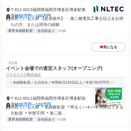
〒812-0013福岡県福岡市博多区博多駅東
月給50万円～100万円
求めている人材 【必須条件】 ・第二種電気工事士以上をお持
ちの方、または同等の経験 ...
業界未経験歓迎
歩合給あり
+41個
気になる
正社員
イベント会場での査定スタッフ(オープニング)
ファストケア株式会社
未経験歓迎／土日休み／年間休日120日以上／年収700万円可
〒812-0011福岡県福岡市博多区博多駅前
月給35万円～120万円
求めている人材 ＊未経験歓迎 ＊明るくハキハキと対応できる
方歓迎 ＊学歴不問 ＊第二新...
業界未経験歓迎
歩合給あり
+22個