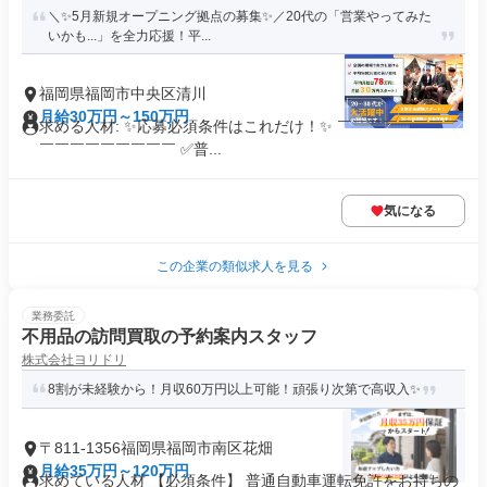
＼✨5月新規オープニング拠点の募集✨／20代の「営業やってみた
いかも...」を全力応援！平...
福岡県福岡市中央区清川
月給30万円～150万円
求める人材: ✨応募必須条件はこれだけ！✨ ￣￣￣￣￣￣￣￣
￣￣￣￣￣￣￣￣￣ ✅普...
気になる
この企業の類似求人を見る
業務委託
不用品の訪問買取の予約案内スタッフ
株式会社ヨリドリ
8割が未経験から！月収60万円以上可能！頑張り次第で高収入✨
〒811-1356福岡県福岡市南区花畑
月給35万円～120万円
求めている人材 【必須条件】 普通自動車運転免許をお持ちの