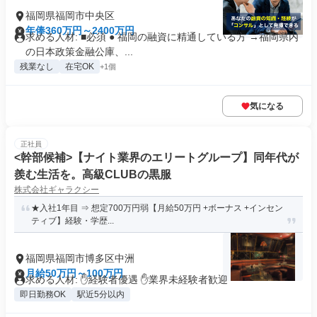
福岡県福岡市中央区
年俸360万円～2400万円
求める人材: ■必須 ● 福岡の融資に精通している方 →福岡県内
の日本政策金融公庫、...
残業なし
在宅OK
+1個
気になる
正社員
<幹部候補>【ナイト業界のエリートグループ】同年代が
羨む生活を。高級CLUBの黒服
株式会社ギャラクシー
★入社1年目 ⇒ 想定700万円弱【月給50万円 +ボーナス +インセン
ティブ】経験・学歴...
福岡県福岡市博多区中洲
月給50万円～100万円
求める人材: ✋経験者優遇 ✋業界未経験者歓迎
即日勤務OK
駅近5分以内