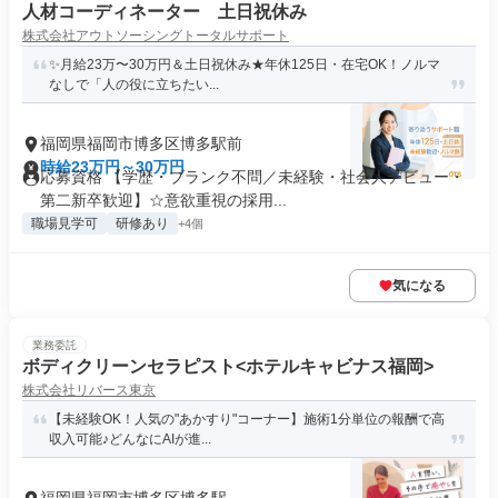
人材コーディネーター 土日祝休み
株式会社アウトソーシングトータルサポート
✨月給23万〜30万円＆土日祝休み★年休125日・在宅OK！ノルマ
なしで「人の役に立ちたい...
福岡県福岡市博多区博多駅前
時給23万円～30万円
応募資格 【学歴・ブランク不問／未経験・社会人デビュー・
第二新卒歓迎】☆意欲重視の採用...
職場見学可
研修あり
+4個
気になる
業務委託
ボディクリーンセラピスト<ホテルキャビナス福岡>
株式会社リバース東京
【未経験OK！人気の"あかすり"コーナー】施術1分単位の報酬で高
収入可能♪どんなにAIが進...