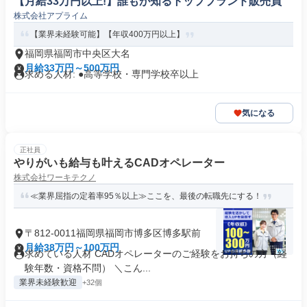
【月給33万円以上!】誰もが知るトップブランド販売員
株式会社アプライム
【業界未経験可能】【年収400万円以上】
福岡県福岡市中央区大名
月給33万円～500万円
求める人材: ●高等学校・専門学校卒以上
気になる
正社員
やりがいも給与も叶えるCADオペレーター
株式会社ワーキテクノ
≪業界屈指の定着率95％以上≫ここを、最後の転職先にする！
〒812-0011福岡県福岡市博多区博多駅前
月給38万円～100万円
求めている人材 CADオペレーターのご経験をお持ちの方（経
験年数・資格不問） ＼こん...
業界未経験歓迎
+32個