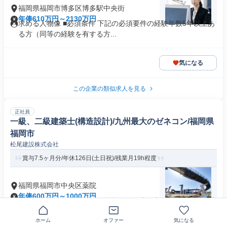
福岡県福岡市博多区博多駅中央街
年俸610万円～2130万円
求める人物像 ■必須条件 下記の必須要件の経験年数5年以上あ
る方（同等の経験を有する方...
気になる
この企業の類似求人を見る
正社員
一級、二級建築士(構造設計)/九州最大のゼネコン/福岡県
福岡市
松尾建設株式会社
賞与7.5ヶ月分/年休126日(土日祝)/残業月19h程度
福岡県福岡市中央区薬院
年俸600万円～1000万円
求める人材: ✅ 必須条件 ・資格：一級建築士または二級建築士
・学歴：不問 ・経...
ホーム
オファー
気になる
交通費支給