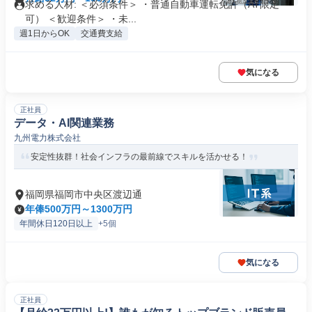
求める人材: ＜必須条件＞ ・普通自動車運転免許（AT限定
可） ＜歓迎条件＞ ・未...
週1日からOK
交通費支給
気になる
正社員
データ・AI関連業務
九州電力株式会社
安定性抜群！社会インフラの最前線でスキルを活かせる！
福岡県福岡市中央区渡辺通
年俸500万円～1300万円
年間休日120日以上
+5個
気になる
正社員