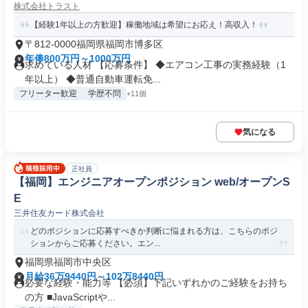
株式会社トラスト
【経験1年以上の方歓迎】稼働地域は希望にお応え！高収入！
〒812-0000福岡県福岡市博多区
年俸800万円～1000万円
求めている人材 【応募条件】 ◆エアコン工事の実務経験（1
年以上） ◆普通自動車運転免...
フリーター歓迎
学歴不問
+11個
気になる
正社員
【福岡】エンジニアオープンポジション web/オープンS
E
三井住友カード株式会社
どのポジションに応募すべきか判断に悩まれる方は、こちらのポジ
ションからご応募ください。エン...
福岡県福岡市中央区
月給36万9440円～102万8440円
必要な経験・能力等 【必須】下記いずれかのご経験をお持ち
の方 ■JavaScriptや...