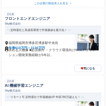
この企業の類似求人を見る
正社員
フロントエンドエンジニア
Sky株式会社
定時退社と高成長環境で市場価値を最大化！
福岡県福岡市博多区博多駅中央街
年俸610万円～2130万円
求める人物像 ■必須条件 ・クラウド環境向けWebアプリケー
ション開発実務経験が5年以...
気になる
正社員
AI 機械学習エンジニア
Sky株式会社
リモート可 定時退社で市場価値UP 年収780万超えも！