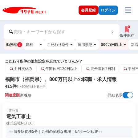
会員登録
ログイン
職種・キーワードから探す
条件保存
勤務地
職種
こだわり条件
雇用形態
800万円以上
新
1
こだわり条件の追加設定を忘れていませんか？
土日祝休み
年間休日120日以上
完全週休2日制
学歴
福岡市（福岡県）、800万円以上の転職・求人情報
415
件
1
〜
100
件目を表示中
関連度順
新着順
詳細表示
正社員
電気工事士
株式会社NLTEC
博多駅徒歩5分｜九州の多彩な現場｜U/Iターン歓迎