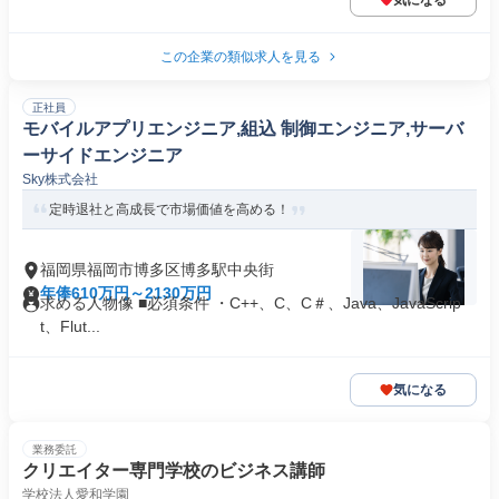
気になる
この企業の類似求人を見る
正社員
モバイルアプリエンジニア,組込 制御エンジニア,サーバ
ーサイドエンジニア
Sky株式会社
定時退社と高成長で市場価値を高める！
福岡県福岡市博多区博多駅中央街
年俸610万円～2130万円
求める人物像 ■必須条件 ・C++、C、C＃、Java、JavaScrip
t、Flut...
気になる
業務委託
クリエイター専門学校のビジネス講師
学校法人愛和学園