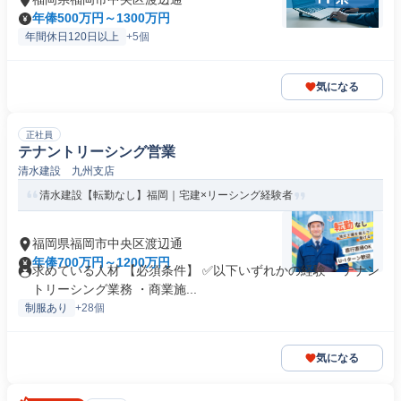
年俸500万円～1300万円
年間休日120日以上
+5個
気になる
正社員
テナントリーシング営業
清水建設 九州支店
清水建設【転勤なし】福岡｜宅建×リーシング経験者
福岡県福岡市中央区渡辺通
年俸700万円～1200万円
求めている人材 【必須条件】 ✅以下いずれかの経験 ・テナン
トリーシング業務 ・商業施...
制服あり
+28個
気になる