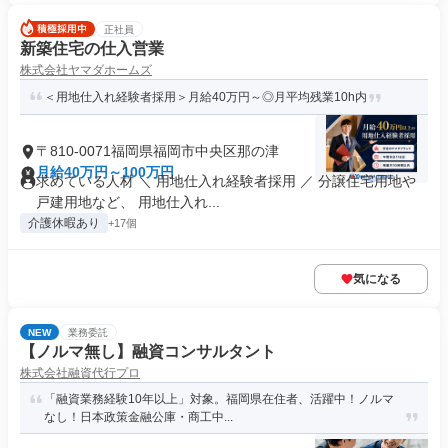
正社員
新築住宅の仕入営業
株式会社ヤマダホームズ
＜用地仕入れ経験者採用＞月給40万円～◎月平均残業10h内
〒810-0071福岡県福岡市中央区那の津
月給40万円～100万円
求めている人材 ＼ 用地仕入れ経験者採用 ／ 分譲住宅用地や
戸建用地など、 用地仕入れ...
介護休暇あり
+17個
気になる
NEW
業務委託
【ノルマ無し】融資コンサルタント
株式会社融資代行プロ
「融資業務経験10年以上」対象。福岡県在住者、活躍中！ノルマ
なし！日本政策金融公庫・商工中...