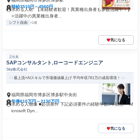
福岡県福岡市博多区博多駅
時給3510円～4560円
求める人材: 【未経験者歓迎！異業種出身者も多数活躍中！】
⭐️活躍中の異業種出身者...
シフト自由
+1個
気になる
正社員
SAPコンサルタント,ローコードエンジニア
Sky株式会社
最上流×AIスキルで市場価値爆上げ 平均年収781万の成長環境！
福岡県福岡市博多区博多駅中央街
年俸610万円～2130万円
求める人物像 ■必須条件 下記必須要件の経験年数3年以上 ・M
icrosoft Dyn...
気になる