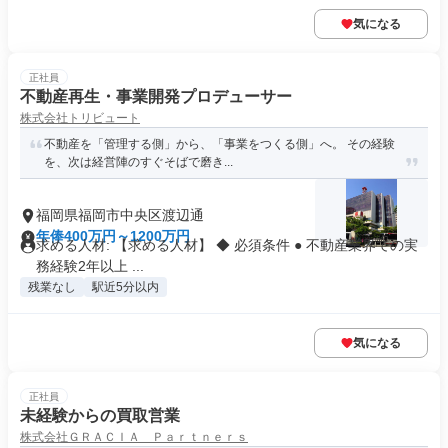
気になる
正社員
不動産再生・事業開発プロデューサー
株式会社トリビュート
不動産を「管理する側」から、「事業をつくる側」へ。 その経験
を、次は経営陣のすぐそばで磨き...
福岡県福岡市中央区渡辺通
年俸400万円～1200万円
求める人材: 【求める人材】 ◆ 必須条件 ● 不動産業界での実
務経験2年以上 ...
残業なし
駅近5分以内
気になる
正社員
未経験からの買取営業
株式会社ＧＲＡＣＩＡ Ｐａｒｔｎｅｒｓ