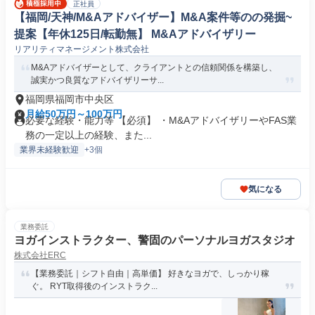
正社員
【福岡/天神/M&Aアドバイザー】M&A案件等のの発掘~
提案【年休125日/転勤無】 M&Aアドバイザリー
リアリティマネージメント株式会社
M&Aアドバイザーとして、クライアントとの信頼関係を構築し、
誠実かつ良質なアドバイザリーサ...
福岡県福岡市中央区
月給50万円～100万円
必要な経験・能力等 【必須】 ・M&AアドバイザリーやFAS業
務の一定以上の経験、また...
業界未経験歓迎
+3個
気になる
業務委託
ヨガインストラクター、警固のパーソナルヨガスタジオ
株式会社ERC
【業務委託｜シフト自由｜高単価】 好きなヨガで、しっかり稼
ぐ。 RYT取得後のインストラク...