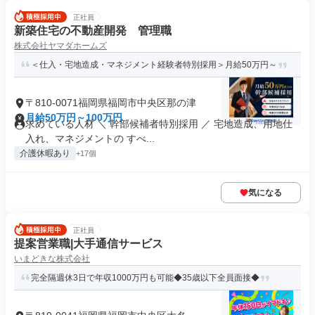
正社員
新築住宅の不動産開発 管理職
株式会社ヤマダホームズ
＜仕入・宅地造成・マネジメント経験者特別採用＞月給50万円～
〒810-0071福岡県福岡市中央区那の津
月給50万円～100万円
求めている人材 ＼ 幹部候補者特別採用 ／ 宅地造成、用地仕
入れ、マネジメントの すべ...
介護休暇あり
+17個
気になる
正社員
提案営業職|大手通信サービス
いまどきな株式会社
完全隔週休3日で年収1000万円も可能◆35歳以下全員面接◆