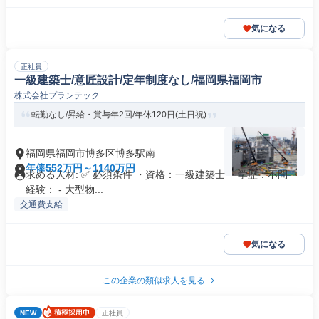
気になる
正社員
一級建築士/意匠設計/定年制度なし/福岡県福岡市
株式会社プランテック
転勤なし/昇給・賞与年2回/年休120日(土日祝)
福岡県福岡市博多区博多駅南
年俸552万円～1140万円
求める人材: ✅ 必須条件 ・資格：一級建築士 ・学歴：不問 ・
経験： - 大型物...
交通費支給
気になる
この企業の類似求人を見る
NEW
正社員