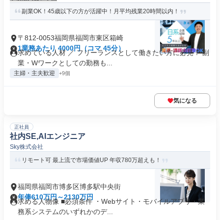
副業OK！45歳以下の方が活躍中！月平均残業20時間以内！
〒812-0053福岡県福岡市東区箱崎
1業務あたり 4000円（コマ 45分）
求めている人材 ／ フリーランスとして働きたい方に必見！ 副
業・Wワークとしての勤務も...
主婦・主夫歓迎
+9個
気になる
正社員
社内SE,AIエンジニア
Sky株式会社
リモート可 最上流で市場価値UP 年収780万超えも！
福岡県福岡市博多区博多駅中央街
年俸610万円～2130万円
求める人物像 ■必須条件 ・Webサイト・モバイルアプリ・業
務系システムのいずれかのデ...