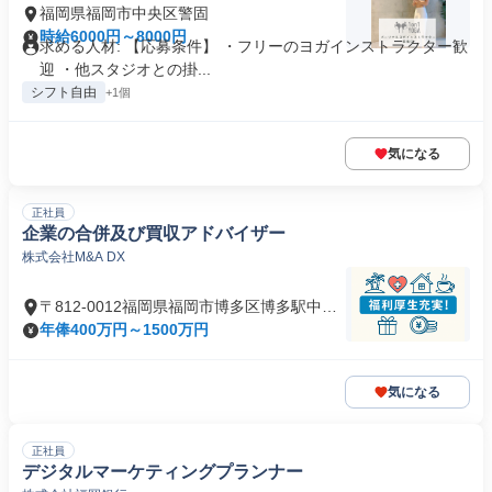
福岡県福岡市中央区警固
時給6000円～8000円
求める人材: 【応募条件】 ・フリーのヨガインストラクター歓
迎 ・他スタジオとの掛...
シフト自由
+1個
気になる
正社員
企業の合併及び買収アドバイザー
株式会社M&A DX
〒812-0012福岡県福岡市博多区博多駅中央
街
年俸400万円～1500万円
気になる
正社員
デジタルマーケティングプランナー