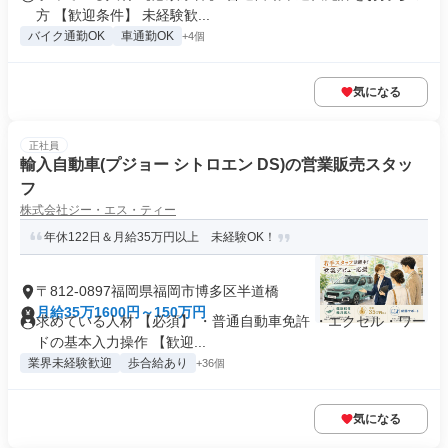
方 【歓迎条件】 未経験歓...
バイク通勤OK
車通勤OK
+4個
気になる
正社員
輸入自動車(プジョー シトロエン DS)の営業販売スタッ
フ
株式会社ジー・エス・ティー
年休122日＆月給35万円以上 未経験OK！
〒812-0897福岡県福岡市博多区半道橋
月給35万1600円～150万円
求めている人材 【必須】 ・普通自動車免許 ・エクセル・ワー
ドの基本入力操作 【歓迎...
業界未経験歓迎
歩合給あり
+36個
気になる