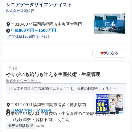
シニアデータサイエンティスト
株式会社福岡銀行
〒810-0074福岡県福岡市中央区大手門
年俸600万円～1500万円
年間休日120日以上
+13個
気になる
正社員
やりがいも給与も叶える生産技術・生産管理
株式会社ワーキテクノ
≪業界屈指の定着率95％以上≫ここを、最後の転職先にする！
〒812-0011福岡県福岡市博多区博多駅前
月給38万円～100万円
求めている人材 生産技術・生産管理のご経験をお持ちの方
（経験年数・資格不問） ＼こん...
業界未経験歓迎
+32個