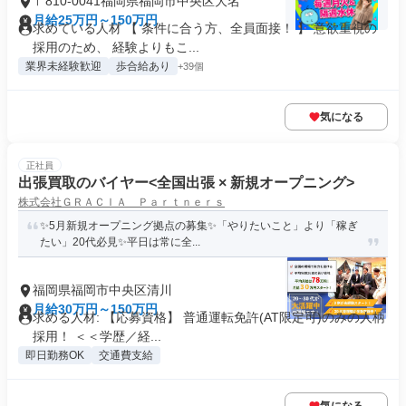
〒810-0041福岡県福岡市中央区大名
月給25万円～150万円
求めている人材 【 条件に合う方、全員面接！ 】 意欲重視の
採用のため、 経験よりもこ...
業界未経験歓迎
歩合給あり
+39個
気になる
正社員
出張買取のバイヤー<全国出張 × 新規オープニング>
株式会社ＧＲＡＣＩＡ Ｐａｒｔｎｅｒｓ
✨5月新規オープニング拠点の募集✨「やりたいこと」より「稼ぎ
たい」20代必見✨平日は常に全...
福岡県福岡市中央区清川
月給30万円～150万円
求める人材: 【応募資格】 普通運転免許(AT限定可)のみの人柄
採用！ ＜＜学歴／経...
即日勤務OK
交通費支給