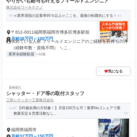
やりがいも給与も叶えるフィールドエンジニア
株式会社ワーキテクノ
≪業界屈指の定着率95％以上≫ここを、最後の転職先にする！
〒812-0011福岡県福岡市博多区博多駅前
月給38万円～100万円
求めている人材 フィールドエンジニアのご経験をお持ちの方
（経験年数・資格不問） ＼こ...
業界未経験歓迎
+32個
気になる
業務委託
シャッター・ドア等の取付スタッフ
三和シヤッター工業株式会社
✅ 【45歳未満の方対象！】月収100万も可！業界No.1シェアで業
務量安定＆営業活動なし...
福岡県福岡市
月給32万円～150万円