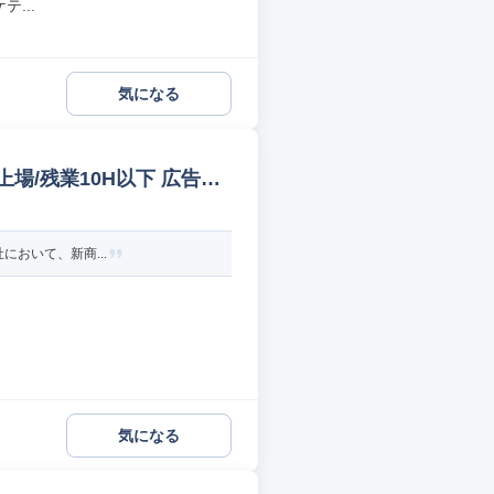
...
気になる
場/残業10H以下 広告デ
において、新商...
気になる