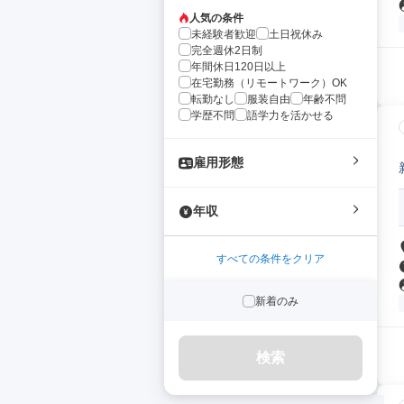
人気の条件
未経験者歓迎
土日祝休み
完全週休2日制
年間休日120日以上
在宅勤務（リモートワーク）OK
転勤なし
服装自由
年齢不問
学歴不問
語学力を活かせる
雇用形態
年収
すべての条件をクリア
新着のみ
検索