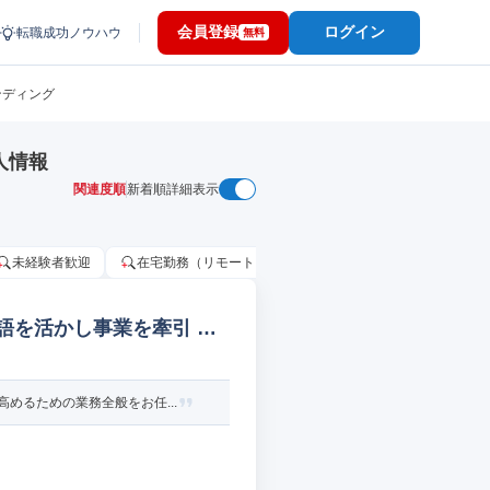
会員登録
ログイン
転職成功ノウハウ
無料
ンディング
人情報
関連度順
新着順
詳細表示
未経験者歓迎
在宅勤務（リモートワーク）OK
家賃補助・住宅手当
英語を活かし事業を牽引 商
めるための業務全般をお任...