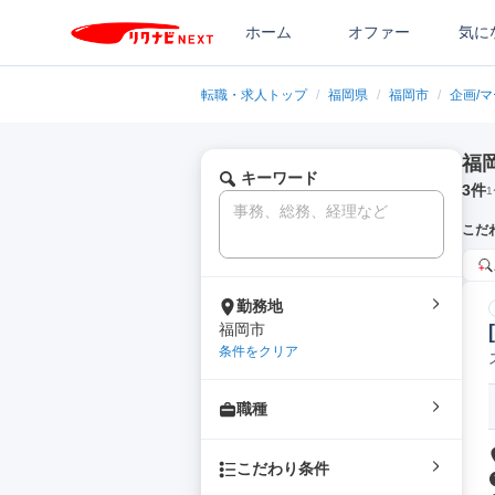
ホーム
オファー
気に
転職・求人トップ
/
福岡県
/
福岡市
/
企画/
福
キーワード
3
件
1
こだ
勤務地
福岡市
条件をクリア
職種
こだわり条件