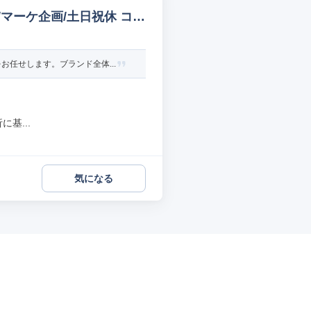
マーケ企画/土日祝休 コー
任せします。ブランド全体...
基...
気になる