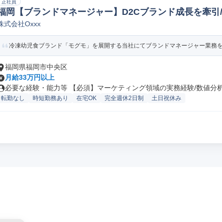
正社員
福岡【ブランドマネージャー】D2Cブランド成長を牽引/
株式会社Oxxx
ポレートブランディング
冷凍幼児食ブランド「モグモ」を展開する当社にてブランドマネージャー業務をお
福岡県福岡市中央区
月給33万円以上
必要な経験・能力等 【必須】マーケティング領域の実務経験/数値分析に
転勤なし
時短勤務あり
在宅OK
完全週休2日制
土日祝休み