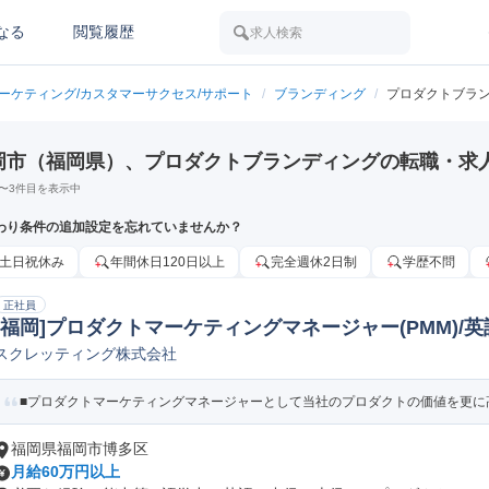
なる
閲覧履歴
求人検索
マーケティング/カスタマーサクセス/サポート
/
ブランディング
/
プロダクトブラ
岡市（福岡県）、プロダクトブランディングの転職・求
〜
3
件目を表示中
わり条件の追加設定を忘れていませんか？
土日祝休み
年間休日120日以上
完全週休2日制
学歴不問
正社員
[福岡]プロダクトマーケティングマネージャー(PMM)/
スクレッティング株式会社
品企画
■プロダクトマーケティングマネージャーとして当社のプロダクトの価値を更に高
福岡県福岡市博多区
月給60万円以上