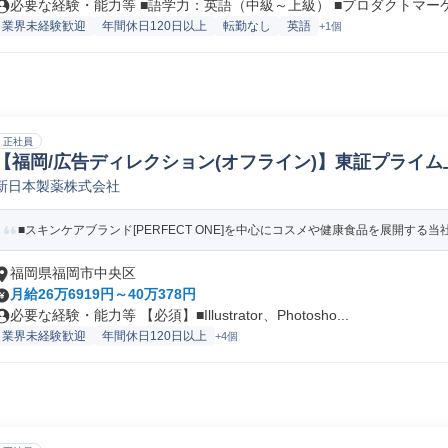
必要な経験・能力等 ■語学力：英語（中級～上級） ■プロダクトマーケテ
業界未経験歓迎
年間休日120日以上
転勤なし
英語
+1個
正社員
【福岡/広告ディレクション(オフライン)】東証プライム上
新日本製薬株式会社
ィレクター
■スキンケアブランド[PERFECT ONE]を中心にコスメや健康食品を展開する当社
福岡県福岡市中央区
月給26万6919円～40万378円
必要な経験・能力等 【必須】■Illustrator、Photosho...
業界未経験歓迎
年間休日120日以上
+4個