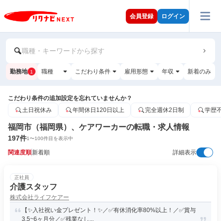
会員登録
ログイン
職種・キーワードから探す
勤務地
職種
こだわり条件
雇用形態
年収
新着のみ
1
こだわり条件の追加設定を忘れていませんか？
土日祝休み
年間休日120日以上
完全週休2日制
学歴
福岡市（福岡県）、ケアワーカーの転職・求人情報
197
件
1
〜
100
件目を表示中
関連度順
新着順
詳細表示
正社員
介護スタッフ
株式会社ライフケアー
【✨入社祝い金プレゼント！✨／✅有休消化率80%以上！／✅賞与
3.5~6ヶ月分／✅残業なし...