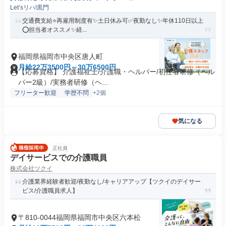
Let’sリハ!黒門
交通費支給⭐️再雇用制度有✨土日休み可✅️夜勤なし✨年休110日以上
⭕️担当者オススメ✨経...
福岡県福岡市中央区唐人町
月給22万3500円～30万6500円
【応募資格】 介護福祉士/介護職・ヘルパー/初任者研修（ヘル
パー2級）/実務者研修（ヘ...
フリーター歓迎
学歴不問
+2個
気になる
正社員
デイサービスでの介護職員
株式会社ツクイ
介護業界経験者歓迎/夜勤なし/キャリアアップ【ツクイのデイサー
ビス/介護職員求人】
〒810-0044福岡県福岡市中央区六本松