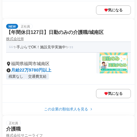
気になる
NEW
正社員
【年間休日127日】日勤のみの介護職/城南区
株式会社ttt
✨手ぶらでOK！施設見学実施中✨
福岡県福岡市城南区
月給22万9780円以上
残業なし
交通費支給
気になる
この企業の類似求人を見る
正社員
介護職
株式会社サニーライフ