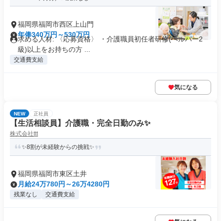
福岡県福岡市西区上山門
年俸340万円～530万円
求める人材: 〈応募資格〉 ・介護職員初任者研修(ヘルパー2
級)以上をお持ちの方 ...
交通費支給
気になる
NEW
正社員
【生活相談員】介護職・完全日勤のみ✨
株式会社ttt
✨8割が未経験からの挑戦✨
福岡県福岡市東区土井
月給24万780円～26万4280円
残業なし
交通費支給