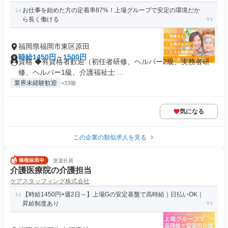
お仕事を始めた方の定着率87%！上場グループで安定の環境だか
ら長く働ける
福岡県福岡市東区原田
時給1450円～1500円
資格 ◆有資格者歓迎（初任者研修、ヘルパー2級、実務者研
修、ヘルパー1級、介護福祉士 ...
業界未経験歓迎
+33個
気になる
この企業の類似求人を見る
派遣社員
介護医療院の介護担当
ケアスタッフィング株式会社
【時給1450円×週2日～】上場Gの安定基盤で高時給｜日払いOK｜
昇給制度あり