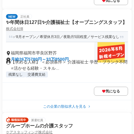
気になる
NEW
正社員
✨年間休日127日✨介護福祉士【オープニングスタッフ】
株式会社ttt
✅8月オープン／希望休月3日／夜勤月5回程度／サービス残業なし
福岡県福岡市早良区野芥
月給26万5780円～33万8500円
【求める人材】 ＜必須条件＞ 介護福祉士 学歴・ブランク不問
⭐活かせる経験・スキル...
残業なし
交通費支給
気になる
この企業の類似求人を見る
派遣社員
グループホームの介護スタッフ
ケアスタッフィング株式会社