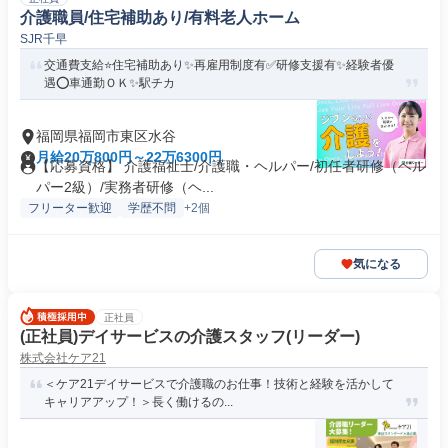
介護職員/住宅補助あり/有料老人ホーム
SJR千早
交通費支給⭐️住宅補助あり✨再雇用制度有✅️研修支援有✨経験者優
遇⭕️車通勤ＯＫ✨駅チカ
福岡県福岡市東区水谷
月給20万800円～22万6300円
【応募資格】 介護福祉士/介護職・ヘルパー/初任者研修（ヘル
パー2級）/実務者研修（ヘ...
フリーター歓迎
学歴不問
+2個
気になる
正社員
(正社員)デイサービスの介護スタッフ(リーダー)
株式会社ケア21
＜ケア21デイサービスで介護職のお仕事！技術と経験を活かして
キャリアアップ！＞長く働けるの...