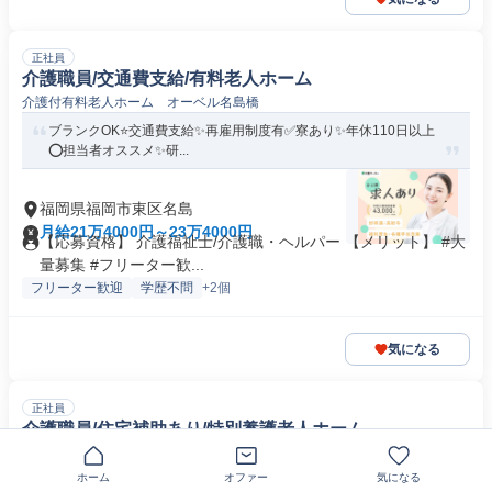
正社員
介護職員/交通費支給/有料老人ホーム
介護付有料老人ホーム オーベル名島橋
ブランクOK⭐️交通費支給✨再雇用制度有✅️寮あり✨年休110日以上
⭕️担当者オススメ✨研...
福岡県福岡市東区名島
月給21万4000円～23万4000円
【応募資格】 介護福祉士/介護職・ヘルパー 【メリット】 #大
量募集 #フリーター歓...
フリーター歓迎
学歴不問
+2個
気になる
正社員
介護職員/住宅補助あり/特別養護老人ホーム
特別養護老人ホーム 松月園
ホーム
オファー
気になる
交通費支給⭐️住宅補助あり✨再雇用制度有✅️年休110日以上✨担当者