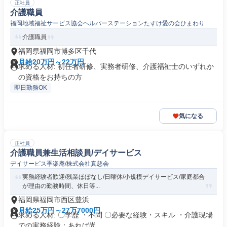
正社員
介護職員
福岡地域福祉サービス協会ヘルパーステーションたすけ愛の会ひまわり
介護職員
福岡県福岡市博多区千代
月給20万円～22万円
求める人材: 初任者研修、実務者研修、介護福祉士のいずれか
の資格をお持ちの方
即日勤務OK
気になる
正社員
介護職員兼生活相談員/デイサービス
デイサービス季楽庵/株式会社真慈会
実務経験者歓迎/残業ほぼなし/日曜休/小規模デイサービス/家庭都合
が理由の勤務時間、休日等...
福岡県福岡市西区豊浜
月給25万円～27万7000円
求める人材: 〇学歴 ・不問 〇必要な経験・スキル ・介護現場
での実務経験：あれば尚...