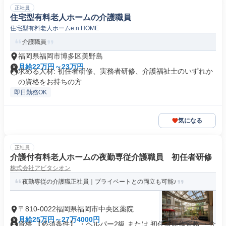
正社員
住宅型有料老人ホームの介護職員
住宅型有料老人ホームe.n HOME
介護職員
福岡県福岡市博多区美野島
月給22万円～23万円
求める人材: 初任者研修、実務者研修、介護福祉士のいずれか
の資格をお持ちの方
即日勤務OK
気になる
正社員
介護付有料老人ホームの夜勤専従介護職員 初任者研修
株式会社アビタシオン
夜勤専従の介護職正社員｜プライベートとの両立も可能♪
〒810-0022福岡県福岡市中央区薬院
月給25万円～27万4000円
資格 【必須条件】 ・ヘルパー2級 または 初任者研修資格 ・介