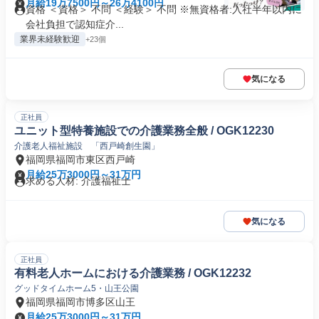
月給19万7500円～26万4100円
資格 ＜資格＞ 不問 ＜経験＞ 不問 ※無資格者:入社半年以内に
会社負担で認知症介...
業界未経験歓迎
+23個
気になる
正社員
ユニット型特養施設での介護業務全般 / OGK12230
介護老人福祉施設 「西戸崎創生園」
福岡県福岡市東区西戸崎
月給25万3000円～31万円
求める人材: 介護福祉士
気になる
正社員
有料老人ホームにおける介護業務 / OGK12232
グッドタイムホーム5・山王公園
福岡県福岡市博多区山王
月給25万3000円～31万円