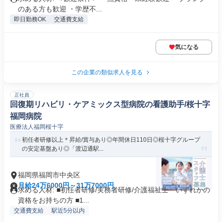
のある方も歓迎 ・学歴不...
即日勤務OK
交通費支給
気になる
この企業の類似求人を見る
正社員
回復期リハビリ・ケアミックス型病院の看護助手/桜十字
福岡病院
医療法人福岡桜十字
初任者研修以上＊昇給/賞与あり◎年間休日110日◎桜十字グループ
の安定基盤あり◎「渡辺通駅...
福岡県福岡市中央区
月給24万6000円～31万7000円
求める人材: ■初任者研修/実務者研修/介護福祉士 いずれかの
資格をお持ちの方 ■1...
交通費支給
駅近5分以内