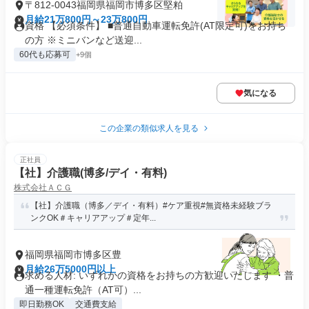
〒812-0043福岡県福岡市博多区堅粕
月給21万800円～23万800円
資格 【必須条件】 ■普通自動車運転免許(AT限定可)をお持ち
の方 ※ミニバンなど送迎...
60代も応募可
+9個
気になる
この企業の類似求人を見る
正社員
【社】介護職(博多/デイ・有料)
株式会社ＡＣＧ
【社】介護職（博多／デイ・有料）#ケア重視#無資格未経験ブラ
ンクOK＃キャリアアップ＃定年...
福岡県福岡市博多区豊
月給26万5000円以上
求める人材: いずれかの資格をお持ちの方歓迎いたします ・普
通一種運転免許（AT可）...
即日勤務OK
交通費支給