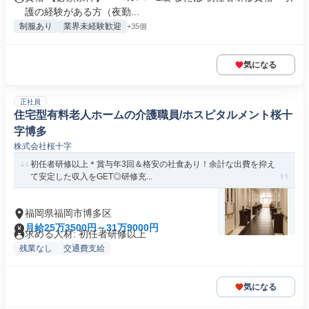
護の経験がある方（夜勤...
制服あり
業界未経験歓迎
+35個
気になる
正社員
住宅型有料老人ホームの介護職員/ホスピタルメント桜十
字博多
株式会社桜十字
初任者研修以上＊賞与年3回＆格安の社食あり！余計な出費を抑え
て安定した収入をGET◎研修充...
福岡県福岡市博多区
月給25万3500円～31万9000円
求める人材: 初任者研修以上
残業なし
交通費支給
気になる