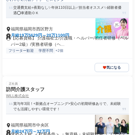
交通費支給⭐️夜勤なし✨年休110日以上✅️担当者オススメ✨経験者優
遇⭕️車通勤ＯＫ
福岡県福岡市西区野方
月給19万5629円～20万1100円
【応募資格】 介護福祉士/介護職・ヘルパー/初任者研修（ヘル
パー2級）/実務者研修（ヘ...
フリーター歓迎
学歴不問
+2個
気になる
正社員
訪問介護スタッフ
WiLL株式会社
賞与年3回！<新拠点オープニング>安心の初期研修ありで、未経験
でも活躍しやすい環境です！
福岡県福岡市中央区
月給24万円～32万円
求める人材: ＜歓迎条件＞ ・無資格・未経験歓迎 ・ブランク