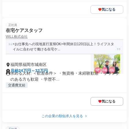
気になる
正社員
在宅ケアスタッフ
WiLL株式会社
<お仕事先への現地直行直帰OK>年間休日120日以上！ライフスタ
イルに合わせて働ける在宅ケ...
福岡県福岡市城南区
月給24万円～33万円
求める人材: ＜歓迎条件＞ ・無資格・未経験歓迎 ・ブランク
のある方も歓迎 ・学歴不...
交通費支給
気になる
この企業の類似求人を見る