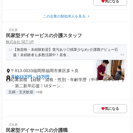
気になる
この企業の類似求人を見る
正社員
民家型デイサービスの介護スタッフ
株式会社 SET UP
【無資格・未経験歓迎】賞与あり◎残業少なめ♪介護職デビュー応
援！未経験者も多数活躍中！昼食...
〒813-0033福岡県福岡市東区多々良
月給23万円～25万円
応募資格 【経験・資格・性別・年齢学歴（中卒・高卒OK）】
・第二新卒応援！UIターン...
主婦・主夫歓迎
+9個
気になる
正社員
民家型デイサービスの介護職