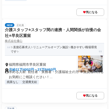
気になる
NEW
正社員
介護スタッフ⭐️スタッフ間の連携・人間関係が自慢の会
社⭐️早良区重留
株式会社優心
✨直接応募求人✨リニューアルオープン施設✨働きやすい職場環境
です✨
福岡県福岡市早良区重留
月給21万4002円～23万8460円
求める人材: 初任者・実務者・介護福祉士の方 ※無資格の方も
お気軽にご相談ください！...
残業なし
交通費支給
気になる
正社員