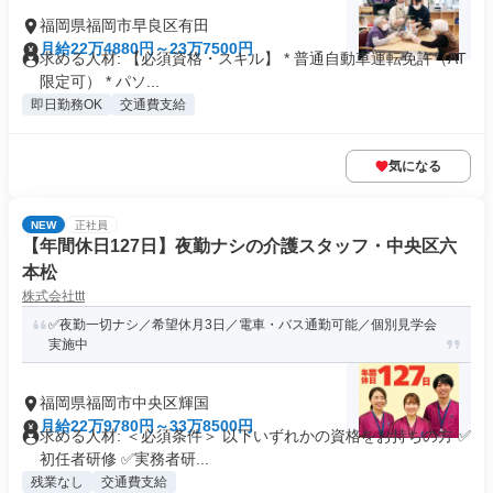
福岡県福岡市早良区有田
月給22万4880円～23万7500円
求める人材: 【必須資格・スキル】 * 普通自動車運転免許（AT
限定可） * パソ...
即日勤務OK
交通費支給
気になる
NEW
正社員
【年間休日127日】夜勤ナシの介護スタッフ・中央区六
本松
株式会社ttt
✅夜勤一切ナシ／希望休月3日／電車・バス通勤可能／個別見学会
実施中
福岡県福岡市中央区輝国
月給22万9780円～33万8500円
求める人材: ＜必須条件＞ 以下いずれかの資格をお持ちの方 ✅
初任者研修 ✅実務者研...
残業なし
交通費支給