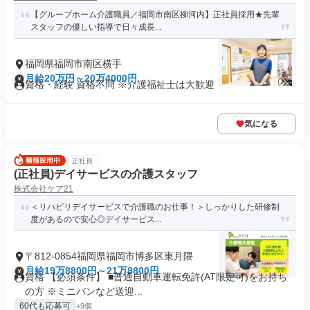
【グループホーム介護職員／福岡市南区柳河内】正社員採用★先輩
スタッフの優しい指導で日々成長...
福岡県福岡市南区横手
月給20万円～20万4000円
資格・経験 資格不問 ※介護福祉士は大歓迎
気になる
正社員
(正社員)デイサービスの介護スタッフ
株式会社ケア21
＜リハビリデイサービスで介護職のお仕事！＞しっかりした研修制
度があるので安心◎デイサービス...
〒812-0854福岡県福岡市博多区東月隈
月給19万8800円～21万8800円
資格 【必須条件】 ■普通自動車運転免許(AT限定可)をお持ち
の方 ※ミニバンなど送迎...
60代も応募可
+9個