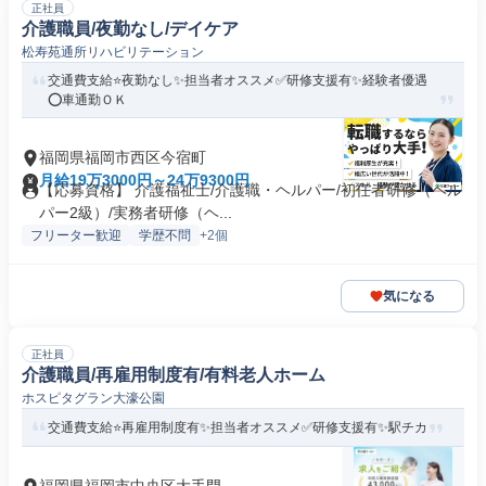
正社員
介護職員/夜勤なし/デイケア
松寿苑通所リハビリテーション
交通費支給⭐️夜勤なし✨担当者オススメ✅️研修支援有✨経験者優遇
⭕️車通勤ＯＫ
福岡県福岡市西区今宿町
月給19万3000円～24万9300円
【応募資格】 介護福祉士/介護職・ヘルパー/初任者研修（ヘル
パー2級）/実務者研修（ヘ...
フリーター歓迎
学歴不問
+2個
気になる
正社員
介護職員/再雇用制度有/有料老人ホーム
ホスピタグラン大濠公園
交通費支給⭐️再雇用制度有✨担当者オススメ✅️研修支援有✨駅チカ