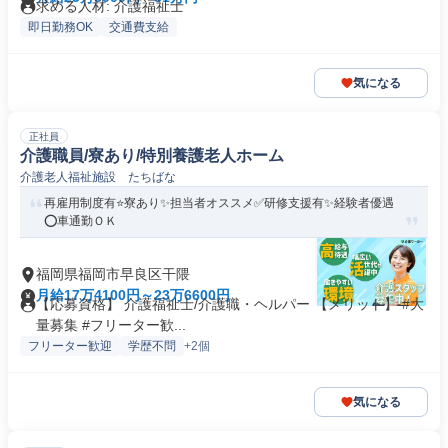
求める人材: 介護福祉士
即日勤務OK
交通費支給
気になる
正社員
介護職員/寮あり/特別養護老人ホーム
介護老人福祉施設 たちばな
再雇用制度有⭐️寮あり✨担当者オススメ✅️研修支援有✨経験者優遇
⭕️車通勤ＯＫ
福岡県福岡市早良区干隈
月給17万4100円～23万6600円
【応募資格】 介護福祉士/介護職・ヘルパー 【メリット】 #大
量募集 #フリーター歓...
フリーター歓迎
学歴不問
+2個
気になる