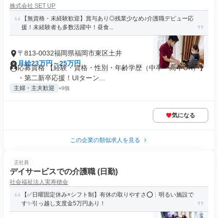
株式会社 SET UP
【無資格・未経験歓迎】賞与あり◎残業少なめ♪介護職デビュー応
援！未経験者も多数活躍中！昼食...
〒813-0032福岡県福岡市東区土井
月給23万円～25万円
応募資格 【経験・資格・性別・年齢学歴（中卒・高卒OK）】
・第二新卒応援！UIターン...
主婦・主夫歓迎
+9個
気になる
この企業の類似求人を見る
正社員
デイサービスでの介護職 (日勤)
社会福祉法人実寿穂会
【✅日曜固定休み×シフト制】有休の取りやすさ⭕┆明るい施設で
す✨引っ越し支度金5万円あり！