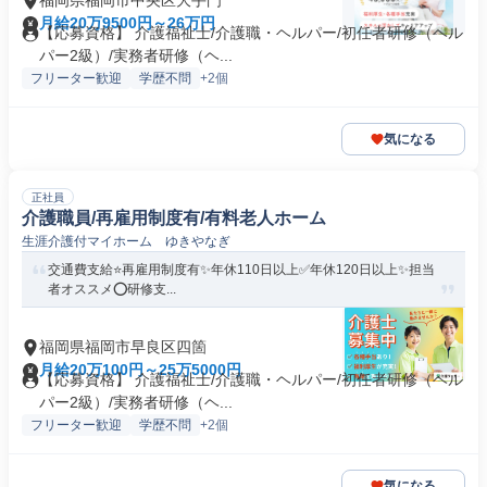
福岡県福岡市中央区大手門
月給20万9500円～26万円
【応募資格】 介護福祉士/介護職・ヘルパー/初任者研修（ヘル
パー2級）/実務者研修（ヘ...
フリーター歓迎
学歴不問
+2個
気になる
正社員
介護職員/再雇用制度有/有料老人ホーム
生涯介護付マイホーム ゆきやなぎ
交通費支給⭐️再雇用制度有✨年休110日以上✅️年休120日以上✨担当
者オススメ⭕️研修支...
福岡県福岡市早良区四箇
月給20万100円～25万5000円
【応募資格】 介護福祉士/介護職・ヘルパー/初任者研修（ヘル
パー2級）/実務者研修（ヘ...
フリーター歓迎
学歴不問
+2個
気になる