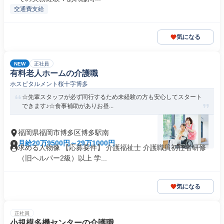
交通費支給
気になる
NEW
正社員
有料老人ホームの介護職
ホスピタルメント桜十字博多
☆先輩スタッフが必ず同行するため未経験の方も安心してスタート
できます♪☆食事補助がありお昼...
福岡県福岡市博多区博多駅南
月給20万9500円～29万1000円
求める人物像 【応募要件】 介護福祉士 介護職員初任者研修
（旧ヘルパー2級）以上 学...
気になる
正社員
小規模多機センターの介護職