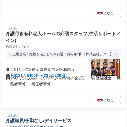
気になる
正社員
介護付き有料老人ホームの介護スタッフ(生活サポートメ
イン)
株式会社パイン
上場企業！経験を活かして高待遇！賞与年2回【株式会社シダー】
〒811-0213福岡県福岡市東区和白丘
月給21万6400円～33万5630円
求めている人材 【いずれかの資格が必須】 ・介護福祉士 ・実
務者研修 ・初任者研修 ・...
気になる
正社員
介護職員/夜勤なし/デイサービス
さわやか野方館デイサービスセンター