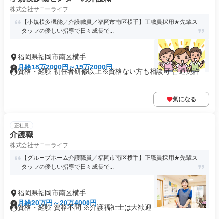
株式会社サニーライフ
【小規模多機能／介護職員／福岡市南区横手】正職員採用★先輩ス
タッフの優しい指導で日々成長で...
福岡県福岡市南区横手
月給18万2000円～19万2000円
資格・経験 初任者研修以上※資格ない方も相談可 普通免許
気になる
正社員
介護職
株式会社サニーライフ
【グループホーム介護職員／福岡市南区横手】正職員採用★先輩ス
タッフの優しい指導で日々成長で...
福岡県福岡市南区横手
月給20万円～20万4000円
資格・経験 資格不問 ※介護福祉士は大歓迎