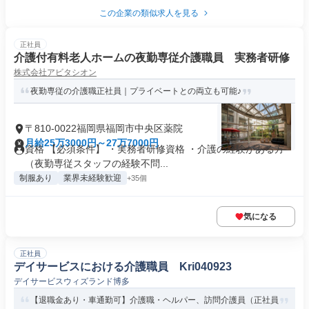
この企業の類似求人を見る
正社員
介護付有料老人ホームの夜勤専従介護職員 実務者研修
株式会社アビタシオン
夜勤専従の介護職正社員｜プライベートとの両立も可能♪
〒810-0022福岡県福岡市中央区薬院
月給25万3000円～27万7000円
資格 【必須条件】 ・実務者研修資格 ・介護の経験がある方
（夜勤専従スタッフの経験不問...
制服あり
業界未経験歓迎
+35個
気になる
正社員
デイサービスにおける介護職員 Kri040923
デイサービスウィズランド博多
【退職金あり・車通勤可】介護職・ヘルパー、訪問介護員（正社員