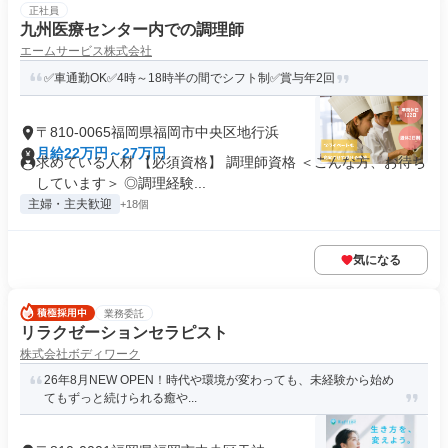
正社員
九州医療センター内での調理師
エームサービス株式会社
✅車通勤OK✅4時～18時半の間でシフト制✅賞与年2回
〒810-0065福岡県福岡市中央区地行浜
月給22万円～27万円
求めている人材 【必須資格】 調理師資格 ＜こんな方、お待ち
しています＞ ◎調理経験...
主婦・主夫歓迎
+18個
気になる
業務委託
リラクゼーションセラピスト
株式会社ボディワーク
26年8月NEW OPEN！時代や環境が変わっても、未経験から始め
てもずっと続けられる癒や...