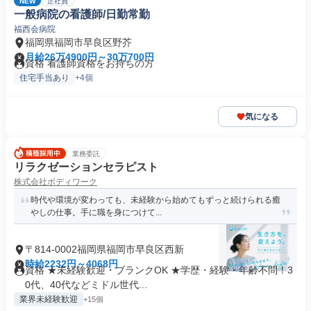
NEW
正社員
一般病院の看護師/日勤常勤
福西会病院
福岡県福岡市早良区野芥
月給26万4900円～30万700円
資格 看護師資格をお持ちの方
住宅手当あり
+4個
気になる
業務委託
リラクゼーションセラピスト
株式会社ボディワーク
時代や環境が変わっても、未経験から始めてもずっと続けられる癒
やしの仕事。手に職を身につけて...
〒814-0002福岡県福岡市早良区西新
時給2232円～4068円
資格 ★未経験歓迎・ブランクOK ★学歴・経験・年齢不問！3
0代、40代などミドル世代...
業界未経験歓迎
+15個