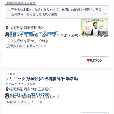
日清医療食品株式会社
完全週休2日制！有給も取りやすく、休明けの配慮や転勤時の事業
所異動等、長く働ける環境が整備
福岡県福岡市東区馬出
月給25万8000円～35万6000円
資格 ■要 管理栄養士資格 年齢・学歴・経験不問です。 未経験
でも資格を活かして働き...
交通費支給
服装自由
+1個
気になる
正社員
クリニック(診療所)の准看護師/日勤常勤
つつみクリニック福岡
福岡県福岡市博多区店屋町
月給28万円～32万9700円
資格 准看護師資格をお持ちの方
年間休日120日以上
+5個