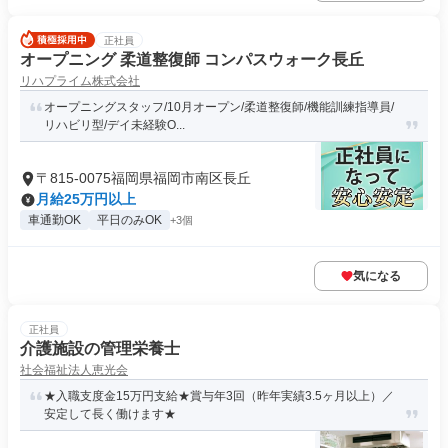
正社員
オープニング 柔道整復師 コンパスウォーク長丘
リハプライム株式会社
オープニングスタッフ/10月オープン/柔道整復師/機能訓練指導員/
リハビリ型/デイ未経験O...
〒815-0075福岡県福岡市南区長丘
月給25万円以上
車通勤OK
平日のみOK
+3個
気になる
正社員
介護施設の管理栄養士
社会福祉法人恵光会
★入職支度金15万円支給★賞与年3回（昨年実績3.5ヶ月以上）／
安定して長く働けます★