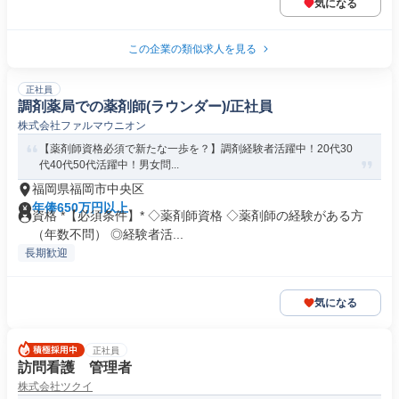
気になる
この企業の類似求人を見る
正社員
調剤薬局での薬剤師(ラウンダー)/正社員
株式会社ファルマウニオン
【薬剤師資格必須で新たな一歩を？】調剤経験者活躍中！20代30
代40代50代活躍中！男女問...
福岡県福岡市中央区
年俸650万円以上
資格 *【必須条件】* ◇薬剤師資格 ◇薬剤師の経験がある方
（年数不問） ◎経験者活...
長期歓迎
気になる
正社員
訪問看護 管理者
株式会社ツクイ