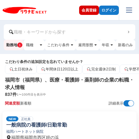
会員登録
ログイン
職種・キーワードから探す
勤務地
職種
こだわり条件
雇用形態
年収
新着のみ
1
こだわり条件の追加設定を忘れていませんか？
土日祝休み
年間休日120日以上
完全週休2日制
学歴
福岡市（福岡県）、医療・看護師・薬剤師の企業の転職・
求人情報
837
件
1
〜
100
件目を表示中
関連度順
新着順
詳細表示
NEW
正社員
一般病院の看護師/日勤常勤
福岡ハートネット病院
福岡県福岡市西区姪の浜