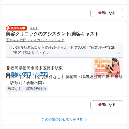
気になる
正社員
美容クリニックのアシスタント/美容キャスト
医療法人社団メディカルフロンティア
JR博多駅筑紫口から徒歩3分ネイル・ピアスOK／*残業月平均3.2h
*美容社割あり／ネイル...
福岡県福岡市博多区博多駅東
月給23万円～30万円
求める人材: 【必須要件なし】履歴書・職務経歴書不要！ 未経
験歓迎 / 学歴不問 /...
残業なし
駅近5分以内
気になる
この企業の類似求人を見る