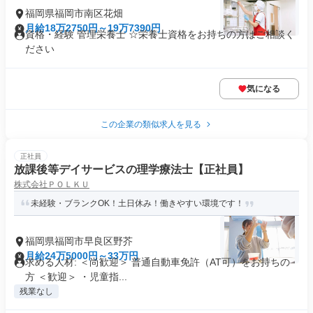
福岡県福岡市南区花畑
月給18万2750円～19万7390円
資格・経験 管理栄養士 ☆栄養士資格をお持ちの方はご相談く
ださい
気になる
この企業の類似求人を見る
正社員
放課後等デイサービスの理学療法士【正社員】
株式会社ＰＯＬＫＵ
未経験・ブランクOK！土日休み！働きやすい環境です！
福岡県福岡市早良区野芥
月給24万5000円～33万円
求める人材: ＜尚歓迎＞ 普通自動車免許（AT可）をお持ちの
方 ＜歓迎＞ ・児童指...
残業なし