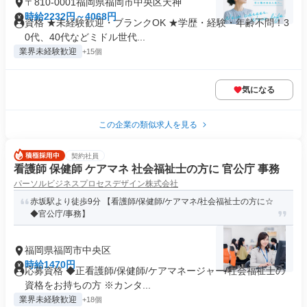
〒810-0001福岡県福岡市中央区天神
時給2232円～4068円
資格 ★未経験歓迎・ブランクOK ★学歴・経験・年齢不問！3
0代、40代などミドル世代...
業界未経験歓迎
+15個
気になる
この企業の類似求人を見る
契約社員
看護師 保健師 ケアマネ 社会福祉士の方に 官公庁 事務
パーソルビジネスプロセスデザイン株式会社
赤坂駅より徒歩9分 【看護師/保健師/ケアマネ/社会福祉士の方に☆
◆官公庁/事務】
福岡県福岡市中央区
時給1470円
応募資格 ◆正看護師/保健師/ケアマネージャー/社会福祉士の
資格をお持ちの方 ※カンタ...
業界未経験歓迎
+18個