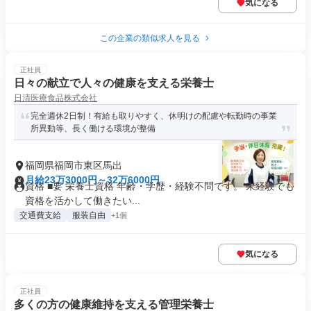
気になる
この企業の類似求人を見る
正社員
日々の献立で人々の健康を支える栄養士
日清医療食品株式会社
完全週休2日制！有給も取りやすく、休明けの配慮や転勤時の事業
所異動等、長く働ける環境が整備
福岡県福岡市東区馬出
月給23万3000円～32万6000円
資格 ■要 栄養士資格 年齢・学歴・経験不問です。 未経験でも
資格を活かして働きたい...
交通費支給
服装自由
+1個
気になる
正社員
多くの方の健康維持を支える管理栄養士