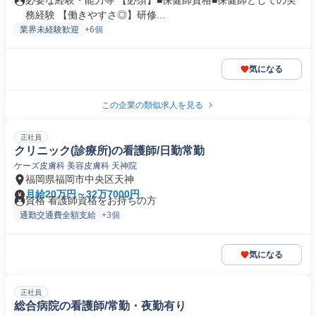
必要な経験・能力等 【必須】■保健師資格■保健師としての実
務経験 【働きやすさ◎】研修...
業界未経験歓迎
+6個
気になる
この企業の類似求人を見る
正社員
クリニック(診療所)の看護師/日勤常勤
ケーズ皮膚科 美容皮膚科 天神院
福岡県福岡市中央区天神
月給20万円～32万7000円
資格 看護師資格をお持ちの方
通勤交通費全額支給
+3個
気になる
正社員
総合病院の看護師/常勤・夜勤有り