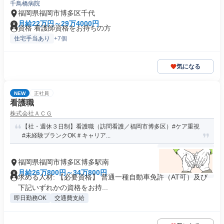
千鳥橋病院
福岡県福岡市博多区千代
月給22万円～29万4000円
資格 看護師資格をお持ちの方
住宅手当あり
+7個
気になる
NEW
正社員
看護職
株式会社ＡＣＧ
【社・週休３日制】看護職（訪問看護／福岡市博多区）#ケア重視
#未経験ブランクOK＃キャリア...
福岡県福岡市博多区博多駅南
月給26万800円～34万800円
求める人材: 【必要資格】 普通一種自動車免許（AT可）及び
下記いずれかの資格をお持...
即日勤務OK
交通費支給