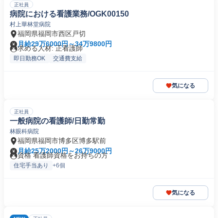
正社員
病院における看護業務/OGK00150
村上華林堂病院
福岡県福岡市西区戸切
月給29万6000円～34万9800円
求める人材: 正看護師
即日勤務OK
交通費支給
気になる
正社員
一般病院の看護師/日勤常勤
林眼科病院
福岡県福岡市博多区博多駅前
月給25万2000円～26万9000円
資格 看護師資格をお持ちの方
住宅手当あり
+6個
気になる