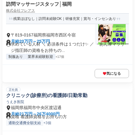
訪問マッサージスタッフ│福岡
株式会社フレアス
残業ほぼなし｜訪問未経験OK｜研修充実｜賞与・インセンあり
〒819-0167福岡県福岡市西区今宿
月給20万円～25万円
求めている人材 ＼ 必須条件は１つだけ✨ ／ ・あん摩マッサー
ジ指圧師の資格をお持ちの...
制服あり
業界未経験歓迎
+17個
気になる
正社員
クリニック(診療所)の看護師/日勤常勤
うえき医院
福岡県福岡市中央区渡辺通
月給21万円～26万4000円
資格 看護師資格をお持ちの方
通勤交通費全額支給
+3個