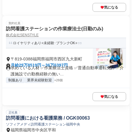
気になる
契約社員
訪問看護ステーションの作業療法士(日勤のみ)
株式会社SENSTYLE
ロイヤリティあり⭐未経験･ブランクOK⭐
〒819-0388福岡県福岡市西区九大新町
月給29万8519円～36万6397円
求めている人材 ✅作業療法士資格 ✅普通自動車運転免許 ✅介
護施設での勤務経験の無い...
制服あり
業界未経験歓迎
+28個
気になる
正社員
訪問看護における看護業務 / OGK00063
ソフィアメディ訪問看護ステーション福岡中央
福岡県福岡市中央区平和