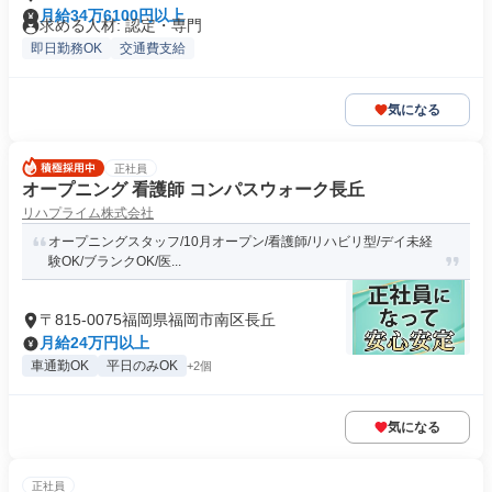
月給34万6100円以上
求める人材: 認定・専門
即日勤務OK
交通費支給
気になる
正社員
オープニング 看護師 コンパスウォーク長丘
リハプライム株式会社
オープニングスタッフ/10月オープン/看護師/リハビリ型/デイ未経
験OK/ブランクOK/医...
〒815-0075福岡県福岡市南区長丘
月給24万円以上
車通勤OK
平日のみOK
+2個
気になる
正社員