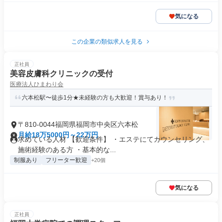
気になる
この企業の類似求人を見る
正社員
美容皮膚科クリニックの受付
医療法人ひまわり会
六本松駅〜徒歩1分★未経験の方も大歓迎！賞与あり！
〒810-0044福岡県福岡市中央区六本松
月給18万5000円～22万円
求めている人材 【歓迎条件】 ・エステにてカウンセリング、
施術経験のある方 ・基本的な...
制服あり
フリーター歓迎
+20個
気になる
正社員