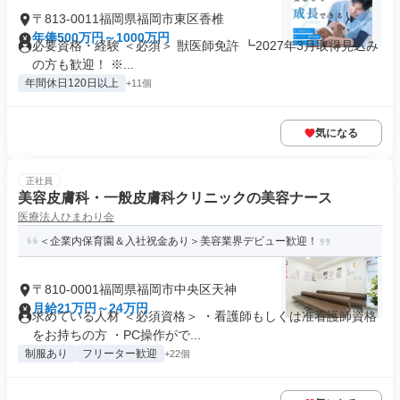
〒813-0011福岡県福岡市東区香椎
年俸500万円～1000万円
必要資格・経験 ＜必須＞ 獣医師免許 ┗2027年3月取得見込み
の方も歓迎！ ※...
年間休日120日以上
+11個
気になる
正社員
美容皮膚科・一般皮膚科クリニックの美容ナース
医療法人ひまわり会
＜企業内保育園＆入社祝金あり＞美容業界デビュー歓迎！
〒810-0001福岡県福岡市中央区天神
月給21万円～24万円
求めている人材 ＜必須資格＞ ・看護師もしくは准看護師資格
をお持ちの方 ・PC操作がで...
制服あり
フリーター歓迎
+22個