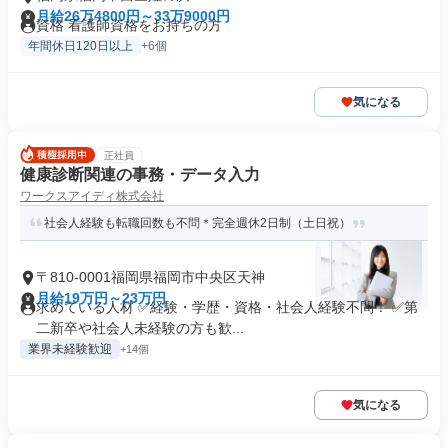
月給26万4800円～33万9000円
資格 看護師資格をお持ちの方
年間休日120日以上
+6個
気になる
正社員
健康診断関連の事務・データ入力
ワークスアイディ株式会社
社会人経験も転職回数も不問＊完全週休2日制（土日祝）
〒810-0001福岡県福岡市中央区天神
月給19万円～23万円
求めている人材 ✅経験・学歴・資格・社会人経験不問！ ✅第
二新卒や社会人未経験の方も歓...
業界未経験歓迎
+14個
気になる