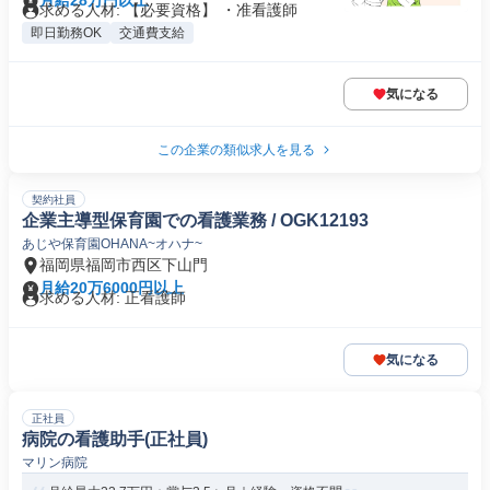
月給28万円以上
求める人材: 【必要資格】 ・准看護師
即日勤務OK
交通費支給
気になる
この企業の類似求人を見る
契約社員
企業主導型保育園での看護業務 / OGK12193
あじや保育園OHANA~オハナ~
福岡県福岡市西区下山門
月給20万6000円以上
求める人材: 正看護師
気になる
正社員
病院の看護助手(正社員)
マリン病院