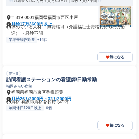
月給最大23.7万円＋賞与3.5ヶ月｜経験・資格不問
〒819-0001福岡県福岡市西区小戸
月給17万3600円以上
求めている人材 ・無資格可（介護福祉士資格お持ちの方歓
迎） ・経験不問
業界未経験歓迎
+16個
気になる
正社員
訪問看護ステーションの看護師/日勤常勤
福岡みらい病院
福岡県福岡市東区香椎照葉
月給26万2000円～32万2000円
資格 看護師資格をお持ちの方
年間休日120日以上
+6個
気になる