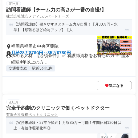
正社員
訪問看護師【チーム力の高さが一番の自慢!】
株式会社誠心メディカルパートナーズ
【訪問看護師】働きやすさとチーム力が自慢！【月30万円～水
準】【頑張るほど給与アップ】【人...
福岡県福岡市中央区薬院
月給28万8760円～35万8780円
求める人材: 【必須条件】 ✅ 看護師資格をお持ちの方 ✅ 臨床
経験4年以上の方 ...
交通費支給
駅近5分以内
気になる
正社員
完全予約制のクリニックで働くペットドクター
有限会社香椎ペットクリニック
【実務未経験・27年卒歓迎】月収35万〜可能！年間休日120日以
上・有給休暇消化率◎