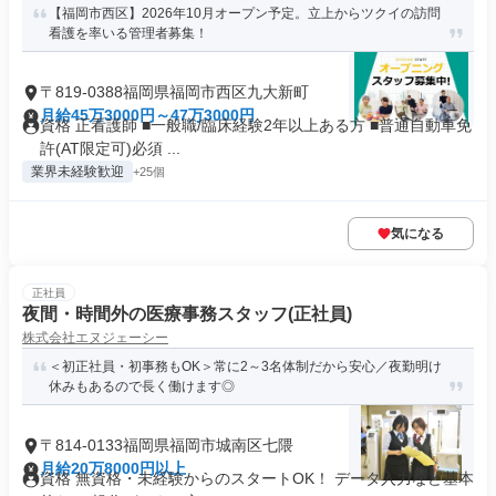
【福岡市西区】2026年10月オープン予定。立上からツクイの訪問
看護を率いる管理者募集！
〒819-0388福岡県福岡市西区九大新町
月給45万3000円～47万3000円
資格 正看護師 ■一般職/臨床経験2年以上ある方 ■普通自動車免
許(AT限定可)必須 ...
業界未経験歓迎
+25個
気になる
正社員
夜間・時間外の医療事務スタッフ(正社員)
株式会社エヌジェーシー
＜初正社員・初事務もOK＞常に2～3名体制だから安心／夜勤明け
休みもあるので長く働けます◎
〒814-0133福岡県福岡市城南区七隈
月給20万8000円以上
資格 無資格・未経験からのスタートOK！ データ入力など基本