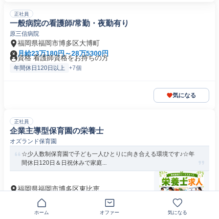
正社員
一般病院の看護師/常勤・夜勤有り
原三信病院
福岡県福岡市博多区大博町
月給23万180円～28万5300円
資格 看護師資格をお持ちの方
年間休日120日以上
+7個
気になる
正社員
企業主導型保育園の栄養士
オズランド保育園
☆少人数制保育園で子ども一人ひとりに向き合える環境です♪☆年
間休日120日＆日祝休みで家庭...
福岡県福岡市博多区東比恵
月給19万7600円以上
求める人物像 【応募要件】 即日勤務OK 学歴 学歴不問（高
卒・短大卒・専門学校卒み...
ホーム
オファー
気になる