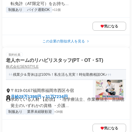
転免許（AT限定可）をお持ち...
制服あり
バイク通勤OK
+11個
気になる
この企業の類似求人を見る
契約社員
老人ホームのリハビリスタッフ(PT・OT・ST)
株式会社SENSTYLE
残業少＆育休ほぼ100%！私生活も充実！時短勤務相談OK♪
〒819-0167福岡県福岡市西区今宿
月給29万1398円～31万7234円
求めている人材 【必須】 ・理学療法士、作業療法士、言語聴
覚士のいずれかの資格 ・介護...
制服あり
業界未経験歓迎
+34個
気になる