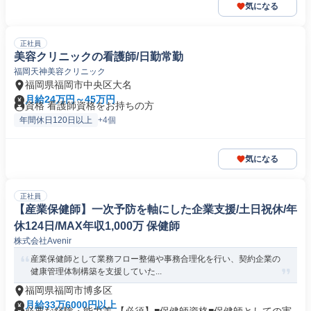
気になる
正社員
美容クリニックの看護師/日勤常勤
福岡天神美容クリニック
福岡県福岡市中央区大名
月給24万円～45万円
資格 看護師資格をお持ちの方
年間休日120日以上
+4個
気になる
正社員
【産業保健師】一次予防を軸にした企業支援/土日祝休/年
休124日/MAX年収1,000万 保健師
株式会社Avenir
産業保健師として業務フロー整備や事務合理化を行い、契約企業の
健康管理体制構築を支援していた...
福岡県福岡市博多区
月給33万6000円以上