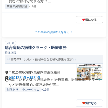
的なPC操作ができる方 ＊...
業界未経験歓迎
+12個
気になる
この企業の類似求人を見る
正社員
総合病院の病棟クラーク・医療事務
貝塚病院
賞与年3.8ヶ月分・住宅手当など福利厚生も充実
〒812-0053福岡県福岡市東区箱崎
月給17万円～28万円
求めている人材 ＜必須経験＞ 医療事務、医師事務、クラーク
など医療機関での事務経験が何...
制服あり
ランチタイム
+11個
気になる