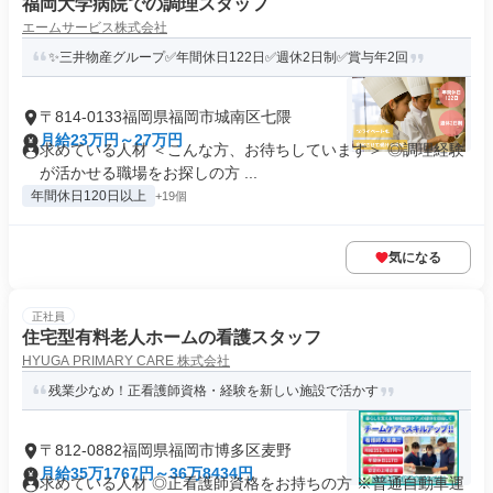
福岡大学病院での調理スタッフ
エームサービス株式会社
✨三井物産グループ✅年間休日122日✅週休2日制✅賞与年2回
〒814-0133福岡県福岡市城南区七隈
月給23万円～27万円
求めている人材 ＜こんな方、お待ちしています＞ ◎調理経験
が活かせる職場をお探しの方 ...
年間休日120日以上
+19個
気になる
正社員
住宅型有料老人ホームの看護スタッフ
HYUGA PRIMARY CARE 株式会社
残業少なめ！正看護師資格・経験を新しい施設で活かす
〒812-0882福岡県福岡市博多区麦野
月給35万1767円～36万8434円
求めている人材 ◎正看護師資格をお持ちの方 ※普通自動車運