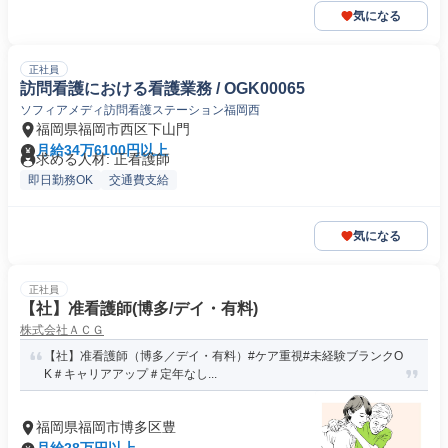
気になる
正社員
訪問看護における看護業務 / OGK00065
ソフィアメディ訪問看護ステーション福岡西
福岡県福岡市西区下山門
月給34万6100円以上
求める人材: 正看護師
即日勤務OK
交通費支給
気になる
正社員
【社】准看護師(博多/デイ・有料)
株式会社ＡＣＧ
【社】准看護師（博多／デイ・有料）#ケア重視#未経験ブランクO
K＃キャリアアップ＃定年なし...
福岡県福岡市博多区豊