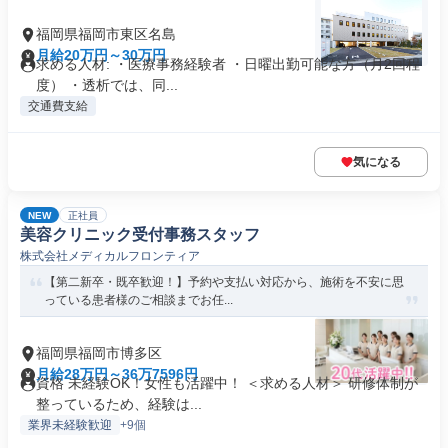
福岡県福岡市東区名島
月給20万円～30万円
求める人材: ・医療事務経験者 ・日曜出勤可能な方（月2回程
度） ・透析では、同...
交通費支給
気になる
NEW
正社員
美容クリニック受付事務スタッフ
株式会社メディカルフロンティア
【第二新卒・既卒歓迎！】予約や支払い対応から、施術を不安に思
っている患者様のご相談までお任...
福岡県福岡市博多区
月給28万円～36万7596円
資格 未経験OK！女性も活躍中！ ＜求める人材＞ 研修体制が
整っているため、経験は...
業界未経験歓迎
+9個