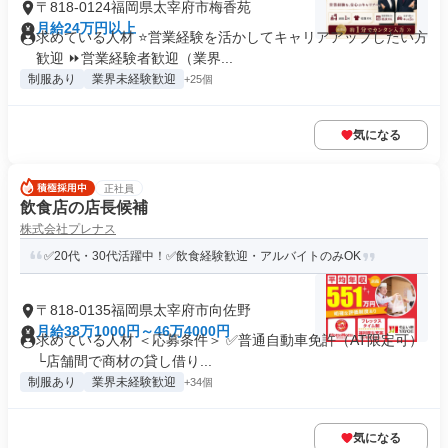
〒818-0124福岡県太宰府市梅香苑
月給24万円以上
求めている人材 ⭐営業経験を活かしてキャリアアップしたい方
歓迎 ⏩営業経験者歓迎（業界...
制服あり
業界未経験歓迎
+25個
気になる
正社員
飲食店の店長候補
株式会社プレナス
✅20代・30代活躍中！✅飲食経験歓迎・アルバイトのみOK
〒818-0135福岡県太宰府市向佐野
月給38万1000円～46万4000円
求めている人材 ＜応募条件＞ ✅普通自動車免許（AT限定可）
└店舗間で商材の貸し借り...
制服あり
業界未経験歓迎
+34個
気になる