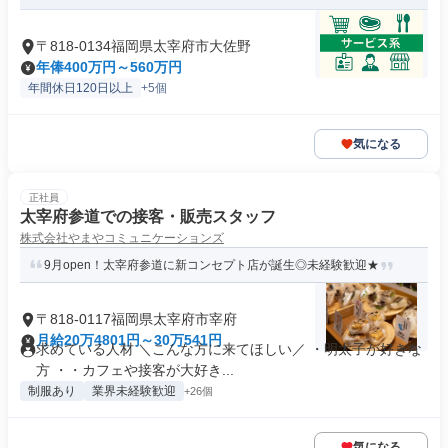
〒818-0134福岡県太宰府市大佐野
年俸400万円～560万円
年間休日120日以上
+5個
気になる
正社員
太宰府参道での接客・販売スタッフ
株式会社やまやコミュニケーションズ
9月open！太宰府参道に新コンセプト店が誕生◎未経験歓迎★
〒818-0117福岡県太宰府市宰府
月給20万4801円～30万541円
求めている人材 ＼こんな方に来てほしい／ ・明太子が好きな
方 ・・カフェや接客が大好き...
制服あり
業界未経験歓迎
+26個
気になる