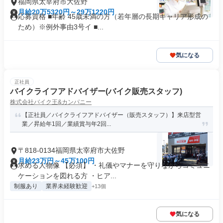
福岡県太宰府市大佐野
月給20万5320円～29万1220円
応募資格 ■年齢 45歳未満の方（若年層の長期キャリア形成の
ため）※例外事由3号イ ■...
気になる
正社員
バイクライフアドバイザー(バイク販売スタッフ)
株式会社バイク王&カンパニー
【正社員／バイクライフアドバイザー（販売スタッフ）】来店型営
業／昇給年1回／業績賞与年2回...
〒818-0134福岡県太宰府市大佐野
月給23万円～45万100円
求める人物像 【必須】 ・礼儀やマナーを守りながらコミュニ
ケーションを図れる方 ・ヒア...
制服あり
業界未経験歓迎
+13個
気になる