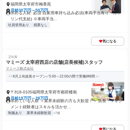
福岡県太宰府市梅香苑
月給30万円～50万円
求める人材: 必須 自家用車持ち込み必須(車両手当有り・ガソ
リン代支給) ※車両手当...
社員登用あり
残業なし
気になる
正社員
マミーズ 太宰府西店の店舗(店長候補)スタッフ
マミーズ株式会社
8月上旬改装オープン✅5:00～22:00の間で実働8時間
〒818-0105福岡県太宰府市都府楼南
月給19万円～28万円
求めている人材 ＜業界未経験の方も大歓迎！＞ 店長・マネジ
メント経験者はスキルを活かせ...
制服あり
業界未経験歓迎
+7個
気になる