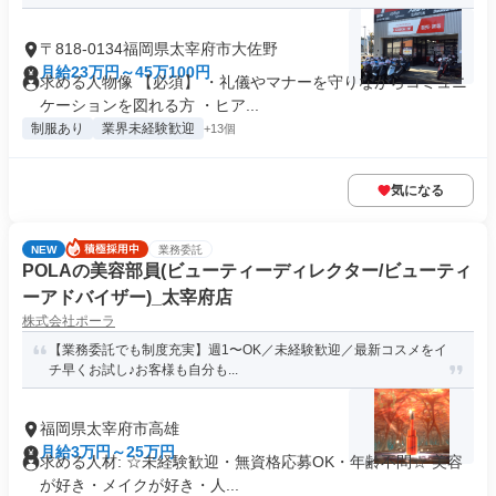
〒818-0134福岡県太宰府市大佐野
月給23万円～45万100円
求める人物像 【必須】 ・礼儀やマナーを守りながらコミュニ
ケーションを図れる方 ・ヒア...
制服あり
業界未経験歓迎
+13個
気になる
NEW
業務委託
POLAの美容部員(ビューティーディレクター/ビューティ
ーアドバイザー)_太宰府店
株式会社ポーラ
【業務委託でも制度充実】週1〜OK／未経験歓迎／最新コスメをイ
チ早くお試し♪お客様も自分も...
福岡県太宰府市高雄
月給3万円～25万円
求める人材: ☆未経験歓迎・無資格応募OK・年齢不問☆ 美容
が好き・メイクが好き・人...