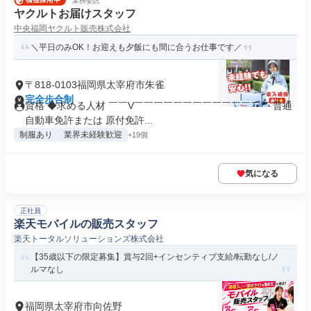
業務委託
ヤクルトお届けスタッフ
中央福岡ヤクルト販売株式会社
＼平日のみOK！お迎えも夕飯にも間に合うお仕事です／
〒818-0103福岡県太宰府市朱雀
完全歩合制
資格 ◆求める人材 ￣￣V￣￣￣￣￣￣￣￣￣￣￣￣￣￣ 普通
自動車免許または 原付免許...
制服あり
業界未経験歓迎
+19個
気になる
正社員
楽天モバイルの販売スタッフ
楽天トータルソリューションズ株式会社
【35歳以下の限定募集】賞与2回+インセンティブ支給/転勤なし/ノ
ルマなし
福岡県太宰府市向佐野