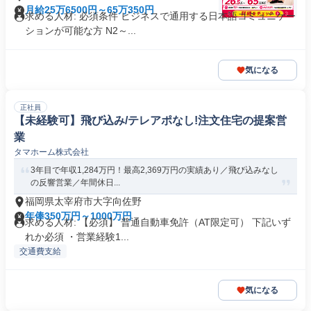
月給25万6500円～65万350円
求める人材: 必須条件 ビジネスで通用する日本語コミュニケー
ションが可能な方 N2～...
気になる
正社員
【未経験可】飛び込み/テレアポなし!注文住宅の提案営
業
タマホーム株式会社
3年目で年収1,284万円！最高2,369万円の実績あり／飛び込みなし
の反響営業／年間休日...
福岡県太宰府市大字向佐野
年俸350万円～1000万円
求める人材: 【必須】 普通自動車免許（AT限定可） 下記いず
れか必須 ・営業経験1...
交通費支給
気になる