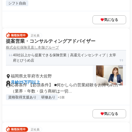
シフト自由
気になる
正社員
提案営業・コンサルティングアドバイザー
株式会社保険見直し本舗グループ
40社以上から提案できる保険営業｜高還元インセンティブ｜太宰
府とびうめ店
福岡県太宰府市大佐野
月給25万円以上
応募条件 【必須条件】 ■何かしらの営業経験をお持ちの方
（業界・年数・扱う商材は一切...
資格取得支援あり
研修あり
+1個
気になる
正社員