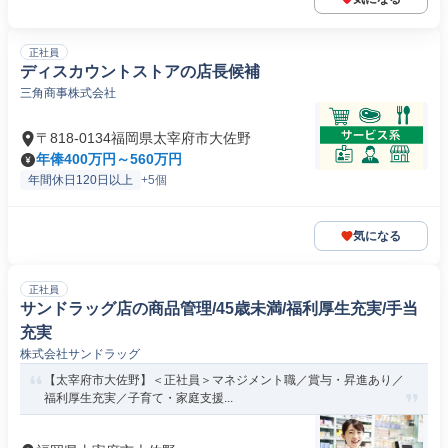
正社員
ディスカウントストアの店長候補
三角商事株式会社
〒818-0134福岡県太宰府市大佐野
年俸400万円～560万円
年間休日120日以上
+5個
気になる
正社員
サンドラッグ店の商品管理/45歳未満/福利厚生充実/手当
充実
株式会社サンドラッグ
【太宰府市大佐野】＜正社員＞マネジメント職／賞与・昇進あり／
福利厚生充実／子育て・家庭支援...