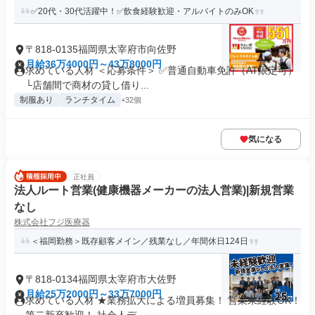
✅20代・30代活躍中！✅飲食経験歓迎・アルバイトのみOK
〒818-0135福岡県太宰府市向佐野
月給36万4000円～43万8000円
求めている人材 ＜応募条件＞ ✅普通自動車免許（AT限定可）
└店舗間で商材の貸し借り...
制服あり
ランチタイム
+32個
気になる
正社員
法人ルート営業(健康機器メーカーの法人営業)|新規営業
なし
株式会社フジ医療器
＜福岡勤務＞既存顧客メイン／残業なし／年間休日124日
〒818-0134福岡県太宰府市大佐野
月給25万2000円～33万7000円
求めている人材 ★業務拡大による増員募集！ 営業未経験OK！