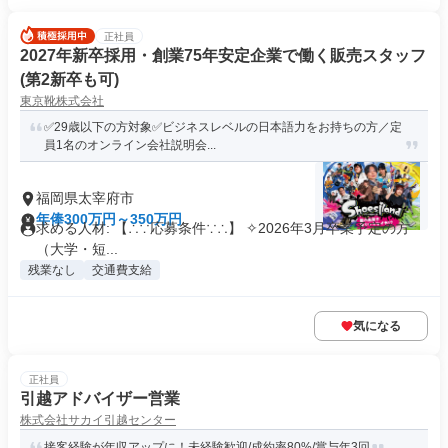
正社員
2027年新卒採用・創業75年安定企業で働く販売スタッフ
(第2新卒も可)
東京靴株式会社
✅29歳以下の方対象✅ビジネスレベルの日本語力をお持ちの方／定
員1名のオンライン会社説明会...
福岡県太宰府市
年俸300万円～350万円
求める人材: 【∴∵応募条件∵∴】 ✧2026年3月卒業予定の方
（大学・短...
残業なし
交通費支給
気になる
正社員
引越アドバイザー営業
株式会社サカイ引越センター
接客経験が年収アップに！未経験歓迎/成約率80%/賞与年3回