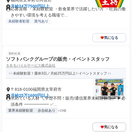
福岡県太宰府市向佐野
月給24万7500円以上
応募資格 ・未経験歓迎 ・飲食業界で活躍したい方 ・社員の働
きやすい環境を考える職場で...
未経験者歓迎
賞与あり
気になる
契約社員
ソフトバンクグループの販売・イベントスタッフ
ＳＢモバイルサービス株式会社
未経験歓迎！週休3日／月給25万円以上✨イベントスタッフ
〒818-0100福岡県太宰府市
月給25万1600円以上
求めている人材 ＼学歴不問！販売/通信業界未経験歓迎／ ▶必
須条件 ━━━━━━ ✅...
業界未経験歓迎
歩合給あり
+19個
気になる