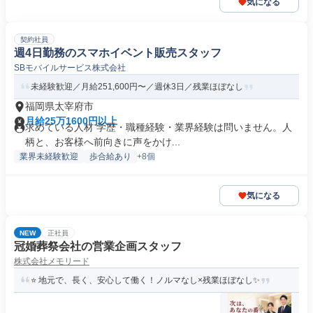
気になる
契約社員
週4日勤務のスマホイベント販売スタッフ
SBモバイルサービス株式会社
未経験歓迎／月給251,600円〜／週休3日／残業ほぼなし
福岡県太宰府市
月給25万1600円以上
求めている人材 学歴・職種経験・業界経験は問いません。人
柄と、お客様へ前向きに声をかけ...
業界未経験歓迎
歩合給あり
+8個
気になる
NEW
正社員
冠婚葬祭会社の営業企画スタッフ
株式会社メモリード
⭐ 地元で、長く、安心して働く！ノルマなし×残業ほぼなし✨