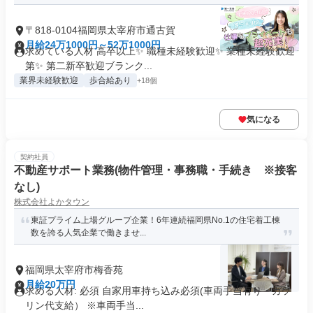
〒818-0104福岡県太宰府市通古賀
月給24万1000円～52万1000円
求めている人材 高卒以上✨ 職種未経験歓迎✨ 業種未経験歓迎
第✨ 第二新卒歓迎ブランク...
業界未経験歓迎
歩合給あり
+18個
気になる
契約社員
不動産サポート業務(物件管理・事務職・手続き ※接客
なし)
株式会社よかタウン
東証プライム上場グループ企業！6年連続福岡県No.1の住宅着工棟
数を誇る人気企業で働きませ...
福岡県太宰府市梅香苑
月給20万円
求める人材: 必須 自家用車持ち込み必須(車両手当有り・ガソ
リン代支給） ※車両手当...