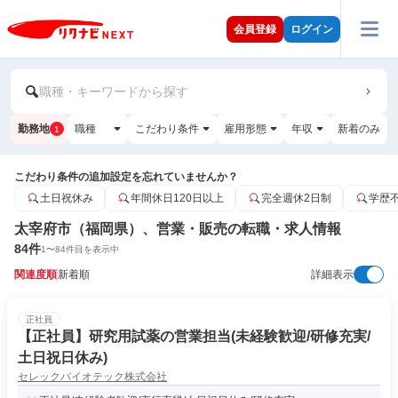
会員登録
ログイン
職種・キーワードから探す
勤務地
職種
こだわり条件
雇用形態
年収
新着のみ
1
こだわり条件の追加設定を忘れていませんか？
土日祝休み
年間休日120日以上
完全週休2日制
学歴
太宰府市（福岡県）、営業・販売の転職・求人情報
84
件
1
〜
84
件目を表示中
関連度順
新着順
詳細表示
正社員
【正社員】研究用試薬の営業担当(未経験歓迎/研修充実/
土日祝日休み)
セレックバイオテック株式会社