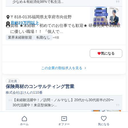
少なめ＆有給消化98%で私生活...
〒818-0135福岡県太宰府市向佐野
月給23万円以上
資格 ★未経験・初めてのお仕事でも歓迎★ 研修充実で未経験
に優しい職場！！ 『個人で...
業界未経験歓迎
転勤なし
+4個
気になる
この企業の類似求人を見る
正社員
保険商材のコンサルティング営業
株式会社ほけんの110番
【未経験活躍中！／訪問・ノルマなし】20代から30代前半の20〜
30代活躍中！来店型保険シ...
福岡県太宰府市大佐野
ホーム
オファー
気になる
月給23万5000円～30万円