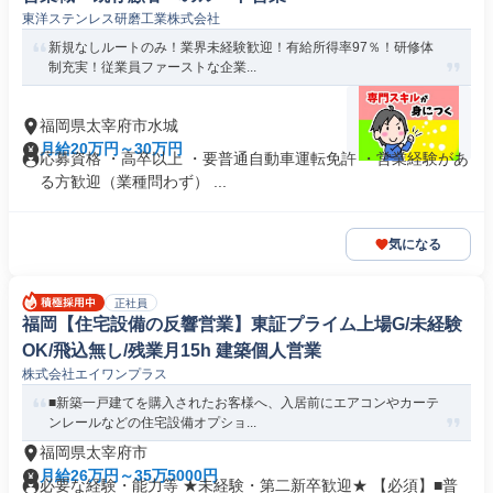
東洋ステンレス研磨工業株式会社
新規なしルートのみ！業界未経験歓迎！有給所得率97％！研修体
制充実！従業員ファーストな企業...
福岡県太宰府市水城
月給20万円～30万円
応募資格 ・高卒以上 ・要普通自動車運転免許 ・営業経験があ
る方歓迎（業種問わず） ...
気になる
正社員
福岡【住宅設備の反響営業】東証プライム上場G/未経験
OK/飛込無し/残業月15h 建築個人営業
株式会社エイワンプラス
■新築一戸建てを購入されたお客様へ、入居前にエアコンやカーテ
ンレールなどの住宅設備オプショ...
福岡県太宰府市
月給26万円～35万5000円
必要な経験・能力等 ★未経験・第二新卒歓迎★ 【必須】■普