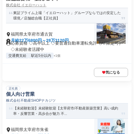
株式会社 イエローハット
東証プライム上場「イエローハット」グループならではの安定した
環境／店舗総合職【正社員】
福岡県太宰府市通古賀
月給22万6800円～28万3120円
応募資格 ◇高卒以上 ◇要普通自動車運転免許（AT限定可）
◇未経験者活躍中
交通費支給
駅近5分以内
+1個
気になる
正社員
個人向け営業
株式会社不動産SHOPナカジツ
【未経験歓迎】未経験歓迎【太宰府市/不動産新築営業】高い成約
率・反響営業・高歩合が魅力 不...
福岡県太宰府市朱雀