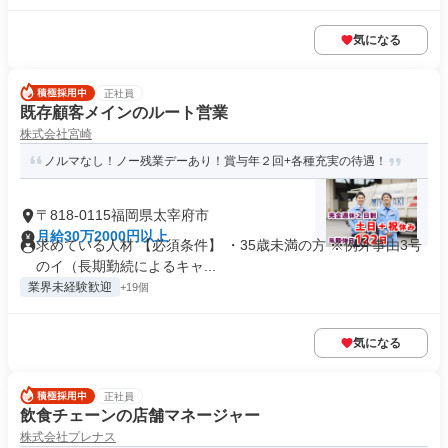
気になる
正社員
既存顧客メインのルート営業
株式会社宮崎
ノルマなし！ノー残業デーあり！賞与年２回+各種充実の待遇！
〒818-0115福岡県太宰府市
月給30万2000円以上
求めている人材 【必須条件】 ・35歳未満の方 ※例外事由3号
のイ（長期勤続によるキャ...
業界未経験歓迎
+19個
気になる
正社員
飲食チェーンの店舗マネージャー
株式会社プレナス