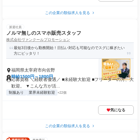
この企業の類似求人を見る
派遣社員
ノルマ無しのスマホ販売スタッフ
株式会社ヴァンクールプロモーション
最短3日後から勤務開始！日払い対応も可能なのでスグに稼ぎたい
方にピッタリ！
福岡県太宰府市向佐野
時給1500円～1800円
応募資格 ＼経験者優遇／ ■未経験大歓迎 ■フリーターの方、大
歓迎。 ▼こんな方が活...
制服あり
業界未経験歓迎
+22個
気になる
この企業の類似求人を見る