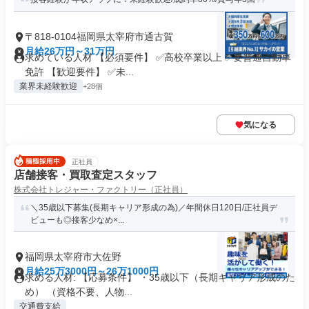
〒818-0104福岡県太宰府市通古賀
月給26万円～31万円
求めている人材 【必須要件】 ✅高校卒業以上 ✅要普通自動車
免許 【歓迎要件】 ✅未...
業界未経験歓迎
+28個
気になる
正社員
店舗接客・買取査定スタッフ
株式会社トレジャー・ファクトリー（正社員）
＼35歳以下募集(長期キャリア形成の為)／年間休日120日/正社員デ
ビューも◎接客少なめ×...
福岡県太宰府市大佐野
月給25万3000円～26万1000円
求める人材: 【応募条件】 ・35歳以下（長期キャリア形成のた
め） （資格不要、人物...
交通費支給