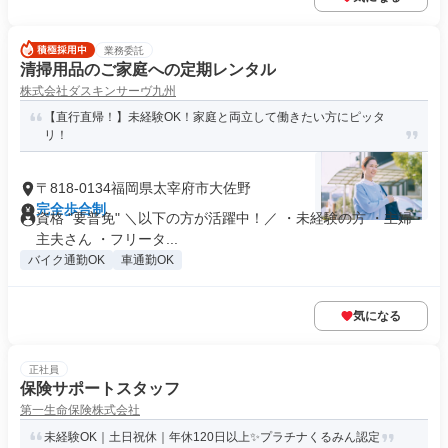
業務委託
清掃用品のご家庭への定期レンタル
株式会社ダスキンサーヴ九州
【直行直帰！】未経験OK！家庭と両立して働きたい方にピッタ
リ！
〒818-0134福岡県太宰府市大佐野
完全歩合制
資格 "要普免" ＼以下の方が活躍中！／ ・未経験の方 ・主婦・
主夫さん ・フリータ...
バイク通勤OK
車通勤OK
気になる
正社員
保険サポートスタッフ
第一生命保険株式会社
未経験OK｜土日祝休｜年休120日以上✨プラチナくるみん認定