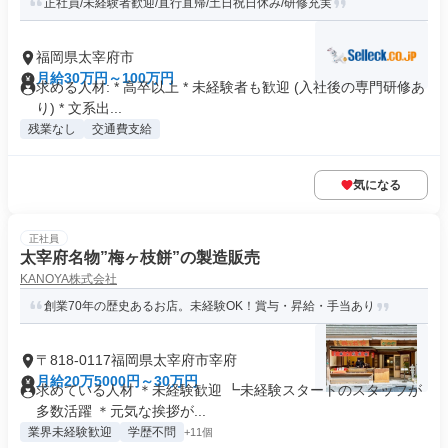
正社員/未経験者歓迎/直行直帰/土日祝日休み/研修充実
福岡県太宰府市
月給30万円～100万円
求める人材: * 高卒以上 * 未経験者も歓迎 (入社後の専門研修あ
り) * 文系出...
残業なし
交通費支給
気になる
正社員
太宰府名物”梅ヶ枝餅”の製造販売
KANOYA株式会社
創業70年の歴史あるお店。未経験OK！賞与・昇給・手当あり
〒818-0117福岡県太宰府市宰府
月給20万5000円～30万円
求めている人材 ＊未経験歓迎 ┗未経験スタートのスタッフが
多数活躍 ＊元気な挨拶が...
業界未経験歓迎
学歴不問
+11個