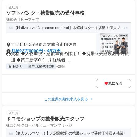
正社員
ソフトバンク・携帯販売の受付事務
株式会社ピーアップ
【Native level Japanese required】未経験スタート多数！個人ノ...
〒818-0135福岡県太宰府市向佐野
月給22万6000円～45万円
資格 ◆人物重視・意欲重視の採用！ ◆携帯販売経験ある方歓
迎 ◆第二新卒OK！未経験者...
制服あり
業界未経験歓迎
+28個
気になる
この企業の類似求人を見る
正社員
ドコモショップの携帯販売スタッフ
株式会社グローバルヒューマンブリッジ
【個人ノルマなし！】未経験歓迎の携帯ショップ受付正社員★残業