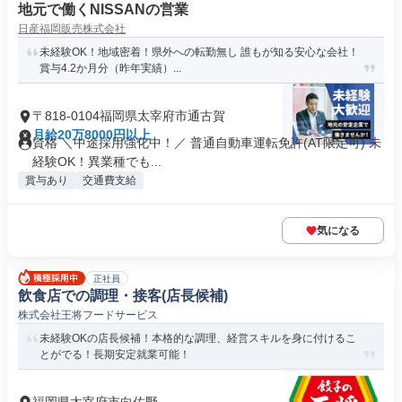
地元で働くNISSANの営業
日産福岡販売株式会社
未経験OK！地域密着！県外への転勤無し 誰もが知る安心な会社！
賞与4.2か月分（昨年実績）...
〒818-0104福岡県太宰府市通古賀
月給20万8000円以上
資格 ＼中途採用強化中！／ 普通自動車運転免許(AT限定可) 未
経験OK！異業種でも...
賞与あり
交通費支給
気になる
正社員
飲食店での調理・接客(店長候補)
株式会社王将フードサービス
未経験OKの店長候補！本格的な調理、経営スキルを身に付けるこ
とがでる！長期安定就業可能！