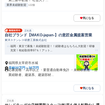
第二新卒歓迎！ 社会人デ...
業界未経験歓迎
+22個
気になる
正社員
自社ブランド【MAKO-japan-】の意匠金属提案営業
東洋ステンレス研磨工業株式会社
福岡・東京で募集！未経験歓迎！！経験者はもちろん大歓迎！研修
充実！有給取得率97％！アット...
福岡県太宰府市水城
月給20万円～30万円
応募資格 ・高卒以上 ・要普通自動車免許 ・未経験歓迎 ・営
業経験者、建築系、建築部材...
気になる
正社員