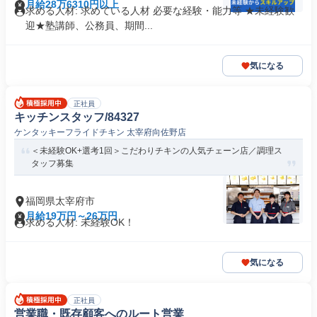
月給28万6310円以上
求める人材: 求めている人材 必要な経験・能力等 ★未経験歓
迎★塾講師、公務員、期間...
気になる
正社員
キッチンスタッフ/84327
ケンタッキーフライドチキン 太宰府向佐野店
＜未経験OK+選考1回＞こだわりチキンの人気チェーン店／調理ス
タッフ募集
福岡県太宰府市
月給19万円～26万円
求める人材: 未経験OK！
気になる
正社員
営業職・既存顧客へのルート営業