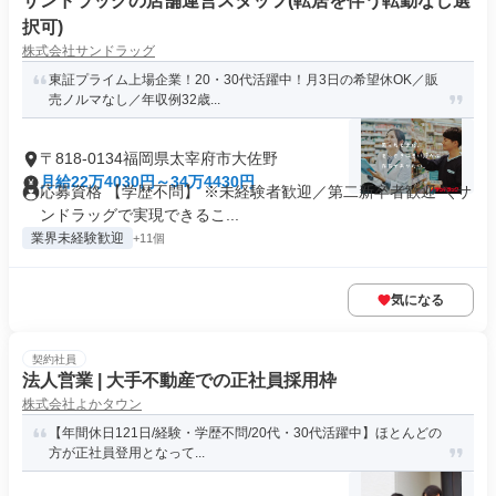
サンドラッグの店舗運営スタッフ(転居を伴う転勤なし選
択可)
株式会社サンドラッグ
東証プライム上場企業！20・30代活躍中！月3日の希望休OK／販
売ノルマなし／年収例32歳...
〒818-0134福岡県太宰府市大佐野
月給22万4030円～34万4430円
応募資格 【学歴不問】 ※未経験者歓迎／第二新卒者歓迎 ＼サ
ンドラッグで実現できるこ...
業界未経験歓迎
+11個
気になる
契約社員
法人営業 | 大手不動産での正社員採用枠
株式会社よかタウン
【年間休日121日/経験・学歴不問/20代・30代活躍中】ほとんどの
方が正社員登用となって...