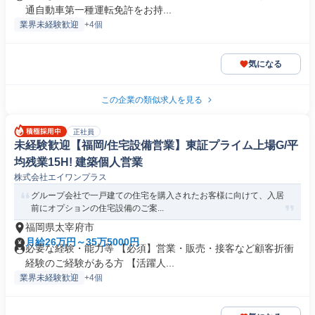
通自動車第一種運転免許をお持...
業界未経験歓迎
+4個
気になる
この企業の類似求人を見る
正社員
未経験歓迎【福岡/住宅設備営業】東証プライム上場G/平
均残業15H! 建築個人営業
株式会社エイワンプラス
グループ会社で一戸建ての住宅を購入されたお客様に向けて、入居
前にオプションの住宅設備のご案...
福岡県太宰府市
月給26万円～35万5000円
必要な経験・能力等 【必須】営業・販売・接客など顧客折衝
経験のご経験がある方 【活躍人...
業界未経験歓迎
+4個