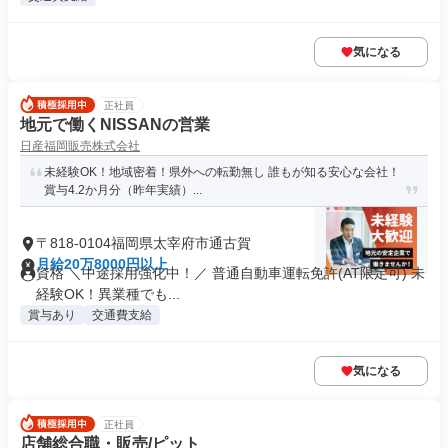
気になる
正社員
地元で働くNISSANの営業
日産福岡販売株式会社
未経験OK！地域密着！県外への転勤無し 誰もが知る安心な会社！
賞与4.2か月分（昨年実績）...
〒818-0104福岡県太宰府市通古賀
月給20万8000円以上
資格 ＼中途採用強化中！／ 普通自動車運転免許(AT限定可) 未
経験OK！異業種でも...
賞与あり
交通費支給
気になる
正社員
店舗総合職・販売/ピット