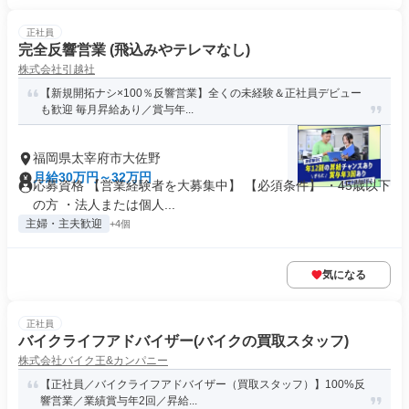
正社員
完全反響営業 (飛込みやテレマなし)
株式会社引越社
【新規開拓ナシ×100％反響営業】全くの未経験＆正社員デビュー
も歓迎 毎月昇給あり／賞与年...
福岡県太宰府市大佐野
月給30万円～32万円
応募資格 【営業経験者を大募集中】 【必須条件】 ・45歳以下
の方 ・法人または個人...
主婦・主夫歓迎
+4個
気になる
正社員
バイクライフアドバイザー(バイクの買取スタッフ)
株式会社バイク王&カンパニー
【正社員／バイクライフアドバイザー（買取スタッフ）】100%反
響営業／業績賞与年2回／昇給...