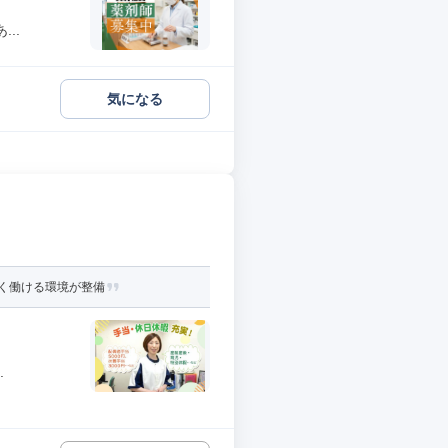
..
気になる
く働ける環境が整備
.