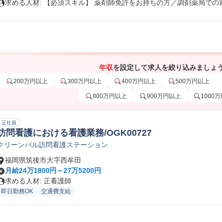
求める人材: 【必須スキル】 薬剤師免許をお持ちの方／調剤薬局での就.
年収
を設定して求人を絞り込みましょ
200万円以上
300万円以上
400万円以上
500万円以上
800万円以上
900万円以上
1000
正社員
訪問看護における看護業務/OGK00727
クリーンパル訪問看護ステーション
福岡県筑後市大字西牟田
月給24万1800円～27万5200円
求める人材: 正看護師
即日勤務OK
交通費支給