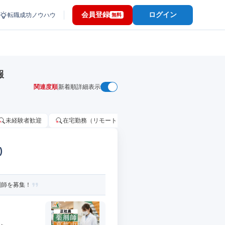
会員登録
ログイン
転職成功ノウハウ
無料
報
関連度順
新着順
詳細表示
未経験者歓迎
在宅勤務（リモートワーク）OK
家賃補助・住宅手当
)
剤師を募集！