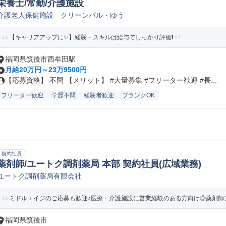
栄養士/常勤/介護施設
介護老人保健施設 クリーンパル・ゆう
【キャリアアップに✨】経験・スキルは給与でしっかり評価❗️
福岡県筑後市西牟田駅
月給20万円～23万9500円
【応募資格】 不問 【メリット】 #大量募集 #フリーター歓迎 #長...
フリーター歓迎
学歴不問
経験者歓迎
ブランクOK
契約社員
薬剤師/ユートク調剤薬局 本部 契約社員(広域業務)
ユートク調剤薬局有限会社
ミドルエイジのご応募も歓迎♪医療・介護施設に営業経験のある方向け◎薬剤師チ
福岡県筑後市