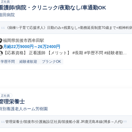
正社員
看護師/病院・クリニック/夜勤なし/車通勤OK
植田病院
《病棟✨子育て応援求人》日勤のみ⭐残業なし⭐勤務延長制度70歳まで⭐精神科病
福岡県筑後市西牟田駅
月給22万9000円～26万2400円
【応募資格】 正看護師 【メリット】 #長期 #学歴不問 #経験者歓...
学歴不問
経験者歓迎
ブランクOK
正社員
管理栄養士
特別養護老人ホーム芳樹園
管理栄養士/筑後市/介護施設/正社員/筑後船小屋 JR鹿児島本線(博多～八代)