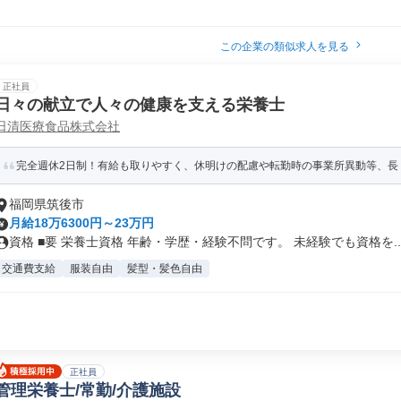
この企業の類似求人を見る
正社員
日々の献立で人々の健康を支える栄養士
日清医療食品株式会社
完全週休2日制！有給も取りやすく、休明けの配慮や転勤時の事業所異動等、長
福岡県筑後市
月給18万6300円～23万円
資格 ■要 栄養士資格 年齢・学歴・経験不問です。 未経験でも資格を..
交通費支給
服装自由
髪型・髪色自由
正社員
管理栄養士/常勤/介護施設