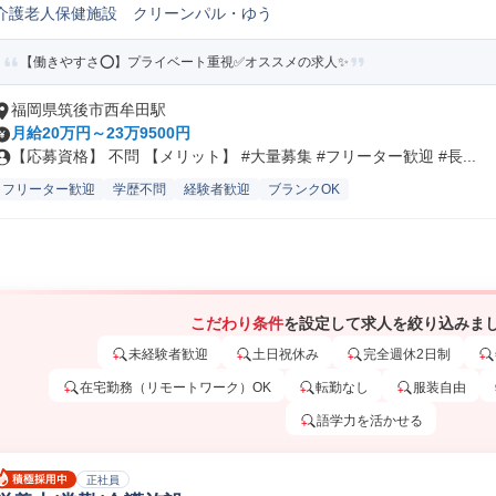
介護老人保健施設 クリーンパル・ゆう
【働きやすさ⭕️】プライベート重視✅️オススメの求人✨
福岡県筑後市西牟田駅
月給20万円～23万9500円
【応募資格】 不問 【メリット】 #大量募集 #フリーター歓迎 #長...
フリーター歓迎
学歴不問
経験者歓迎
ブランクOK
こだわり条件
を設定して求人を絞り込みま
未経験者歓迎
土日祝休み
完全週休2日制
在宅勤務（リモートワーク）OK
転勤なし
服装自由
語学力を活かせる
正社員