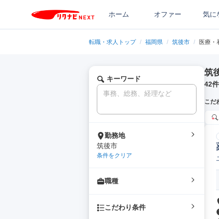
ホーム
オファー
気に
転職・求人トップ
/
福岡県
/
筑後市
/
医療・
筑
キーワード
42
件
こだ
勤務地
筑後市
条件をクリア
職種
こだわり条件