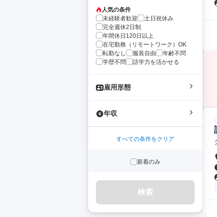
人気の条件
未経験者歓迎
土日祝休み
完全週休2日制
年間休日120日以上
在宅勤務（リモートワーク）OK
転勤なし
服装自由
年齢不問
学歴不問
語学力を活かせる
雇用形態
年収
すべての条件をクリア
新着のみ
検索