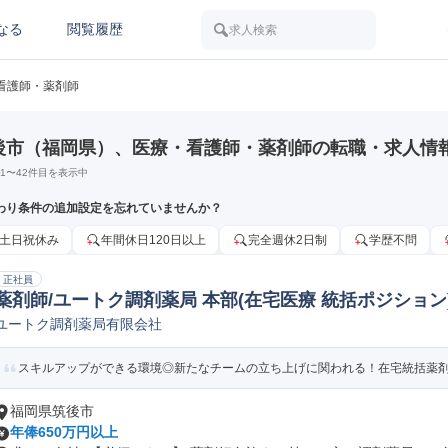
なる
閲覧履歴
求人検索
看護師・薬剤師
後市（福岡県）、医療・看護師・薬剤師の転職・求人情
1
〜
42
件目を表示中
わり条件の追加設定を忘れていませんか？
土日祝休み
年間休日120日以上
完全週休2日制
学歴不問
正社員
薬剤師/ユートク調剤薬局 本部(在宅医療 統括ポジション
ユートク調剤薬局有限会社
スキルアップができる環境◎新たなチームの立ち上げに関われる！在宅統括薬
福岡県筑後市
年俸650万円以上