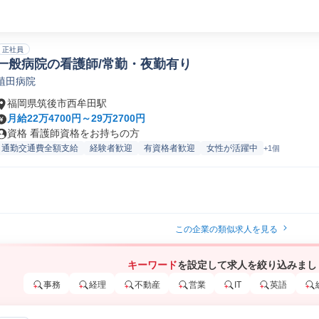
正社員
一般病院の看護師/常勤・夜勤有り
植田病院
福岡県筑後市西牟田駅
月給22万4700円～29万2700円
資格 看護師資格をお持ちの方
通勤交通費全額支給
経験者歓迎
有資格者歓迎
女性が活躍中
+1個
この企業の類似求人を見る
キーワード
を設定して求人を絞り込みまし
事務
経理
不動産
営業
IT
英語