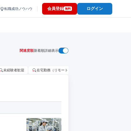
会員登録
ログイン
転職成功ノウハウ
無料
関連度順
新着順
詳細表示
未経験者歓迎
在宅勤務（リモートワーク）OK
家賃補助・住宅手当