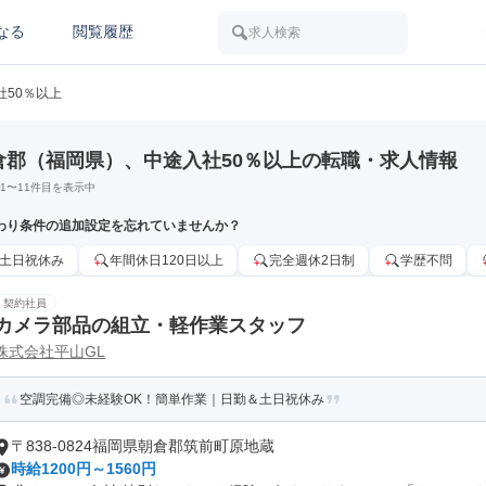
なる
閲覧履歴
求人検索
社50％以上
倉郡（福岡県）、中途入社50％以上の転職・求人情報
1
〜
11
件目を表示中
わり条件の追加設定を忘れていませんか？
土日祝休み
年間休日120日以上
完全週休2日制
学歴不問
契約社員
カメラ部品の組立・軽作業スタッフ
株式会社平山GL
空調完備◎未経験OK！簡単作業｜日勤＆土日祝休み
〒838-0824福岡県朝倉郡筑前町原地蔵
時給1200円～1560円