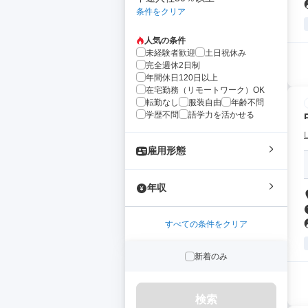
条件をクリア
人気の条件
未経験者歓迎
土日祝休み
完全週休2日制
年間休日120日以上
在宅勤務（リモートワーク）OK
転勤なし
服装自由
年齢不問
学歴不問
語学力を活かせる
雇用形態
年収
すべての条件をクリア
新着のみ
検索