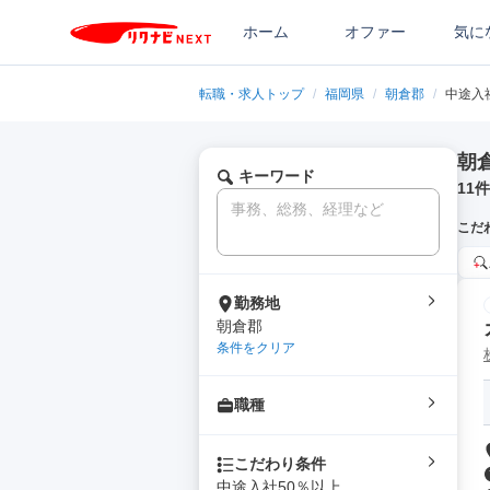
ホーム
オファー
気に
転職・求人トップ
/
福岡県
/
朝倉郡
/
中途入
朝
キーワード
11
件
こだ
勤務地
朝倉郡
条件をクリア
職種
こだわり条件
中途入社50％以上