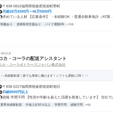
〒838-0815福岡県朝倉郡筑前町野町
月給28万4200円～46万5000円
求めている人材 【応募条件】 ・未経験OK ・普通自動車免許（AT限..
制服あり
資格取得支援あり
バイク通勤OK
+33個
契約社員
コカ・コーラの配送アシスタント
コカ・コーラボトラーズジャパン株式会社
未経験歓迎！誰でも簡単に働けます！シフトも柔軟にOK！
〒838-0227福岡県朝倉郡筑前町朝日
日給9000円以上
資格 学歴不問 【性別や年齢を超えた活躍を推進しています】 当社では.
業界未経験歓迎
中途入社50％以上
学歴不問
経験不問
+4個