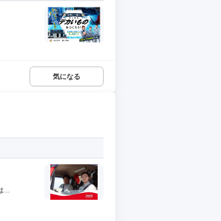
.
気になる
..