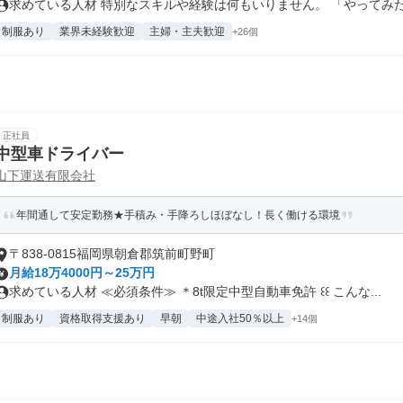
求めている人材 特別なスキルや経験は何もいりません。 「やってみたい
制服あり
業界未経験歓迎
主婦・主夫歓迎
+26個
正社員
中型車ドライバー
山下運送有限会社
年間通して安定勤務★手積み・手降ろしほぼなし！長く働ける環境
〒838-0815福岡県朝倉郡筑前町野町
月給18万4000円～25万円
求めている人材 ≪必須条件≫ ＊8t限定中型自動車免許 ꒰꒰ こんな...
制服あり
資格取得支援あり
早朝
中途入社50％以上
+14個