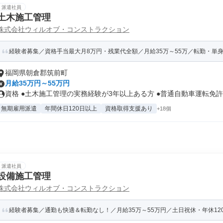
派遣社員
土木施工管理
株式会社ウィルオブ・コンストラクション
経験者募集／資格手当最大月8万円・残業代全額／月給35万～55万／転勤・単
福岡県朝倉郡筑前町
月給35万円～55万円
資格 ●土木施工管理の実務経験が3年以上ある方 ●普通自動車運転免許を
無期雇用派遣
年間休日120日以上
資格取得支援あり
+18個
派遣社員
設備施工管理
株式会社ウィルオブ・コンストラクション
経験者募集／通勤も快適＆転勤なし！／月給35万～55万円／土日祝休・年休120