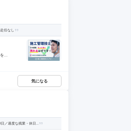
身赴任なし
...
気になる
日／過度な残業・休日...