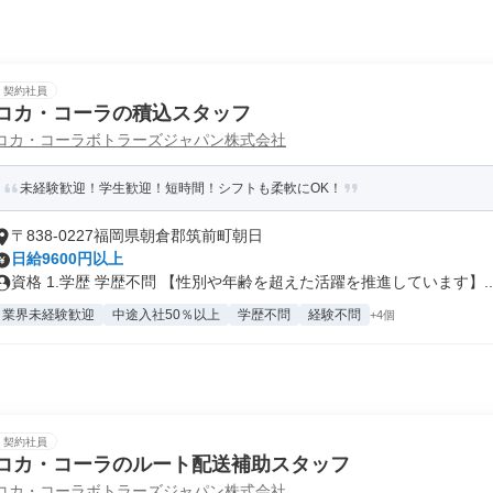
契約社員
コカ・コーラの積込スタッフ
コカ・コーラボトラーズジャパン株式会社
未経験歓迎！学生歓迎！短時間！シフトも柔軟にOK！
〒838-0227福岡県朝倉郡筑前町朝日
日給9600円以上
資格 1.学歴 学歴不問 【性別や年齢を超えた活躍を推進しています】..
業界未経験歓迎
中途入社50％以上
学歴不問
経験不問
+4個
契約社員
コカ・コーラのルート配送補助スタッフ
コカ・コーラボトラーズジャパン株式会社