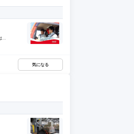
..
気になる
.