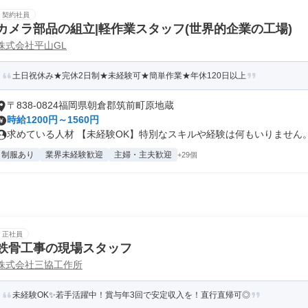
契約社員
カメラ部品の組立|軽作業スタッフ(世界的企業の工場)
株式会社平山GL
土日祝休み★完休2日制★未経験可★簡単作業★年休120日以上
〒838-0824福岡県朝倉郡筑前町原地蔵
時給1200円～1560円
求めている人材 【未経験OK】特別なスキルや経験は何もいりません。 「
制服あり
業界未経験歓迎
主婦・主夫歓迎
+29個
正社員
鉄骨工事の現場スタッフ
株式会社三協工作所
未経験OK✨若手活躍中！賞与年3回で安定収入を！直行直帰可◎