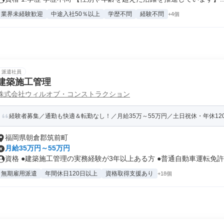
業界未経験歓迎
中途入社50％以上
学歴不問
経験不問
+4個
派遣社員
建築施工管理
株式会社ウィルオブ・コンストラクション
経験者募集／通勤も快適＆転勤なし！／月給35万～55万円／土日祝休・年休12
福岡県朝倉郡筑前町
月給35万円～55万円
資格 ●建築施工管理の実務経験が3年以上ある方 ●普通自動車運転免許を
無期雇用派遣
年間休日120日以上
資格取得支援あり
+18個