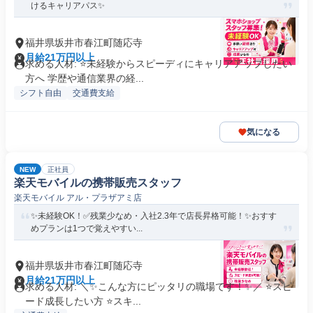
けるキャリアパス✨
福井県坂井市春江町随応寺
月給21万円以上
求める人材: ⭐未経験からスピーディにキャリアアップしたい
方へ 学歴や通信業界の経...
シフト自由
交通費支給
気になる
NEW
正社員
楽天モバイルの携帯販売スタッフ
楽天モバイル アル・プラザアミ店
✨未経験OK！✅残業少なめ・入社2.3年で店長昇格可能！✨おすす
めプランは1つで覚えやすい...
福井県坂井市春江町随応寺
月給21万円以上
求める人材: ＼✨こんな方にピッタリの職場です！✨／ ⭐スピ
ード成長したい方 ⭐スキ...