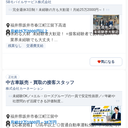
SBモバイルサービス株式会社
完全週休3日制！未経験の方も大歓迎！月給25万2000円～！
福井県坂井市春江町江留下高道
月給25万2000円以上
求める人材: 未経験者大歓迎！ ⭐接客経験者であればOK！ ※
業界未経験でも大丈夫！...
残業なし
交通費支給
気になる
正社員
中古車販売・買取の接客スタッフ
株式会社カーネーション
未経験OK／⭐エル・ローズグループの一員で安定性抜群／✅年齢や
社歴問わず活躍できる評価制度...
福井県坂井市春江町江留中
月給22万1000円～38万円
【応募資格】 ◎高卒以上 ◎普通自動車運転免許（AT限定可）