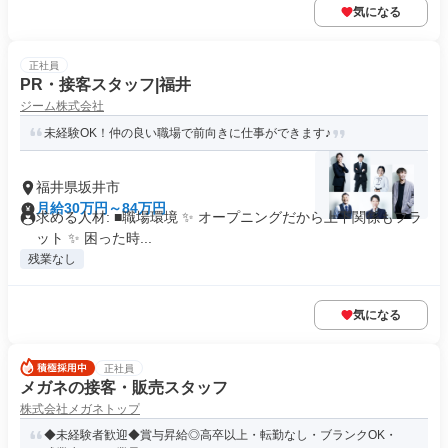
気になる
正社員
PR・接客スタッフ|福井
ジーム株式会社
未経験OK！仲の良い職場で前向きに仕事ができます♪
福井県坂井市
月給30万円～84万円
求める人材: ■職場環境 ✨ オープニングだから上下関係もフラ
ット ✨ 困った時...
残業なし
気になる
正社員
メガネの接客・販売スタッフ
株式会社メガネトップ
◆未経験者歓迎◆賞与昇給◎高卒以上・転勤なし・ブランクOK・