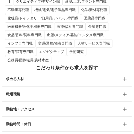
IT
クリエイティブ/デザイン職
建築/土木/プラント専門職
不動産専門職
機械/電気/電子製品専門職
化学/素材専門職
化粧品/トイレタリー/日用品/アパレル専門職
医薬品専門職
医療機器/理化学機器専門職
医療/福祉専門職
金融専門職
食品/香料/飼料専門職
出版/メディア/芸能/エンタメ専門職
インフラ専門職
交通/運輸/物流専門職
人材サービス専門職
教育/保育専門職
エグゼクティブ
学術研究
公務員/団体職員/農林水産
こだわり条件から求人を探す
求める人材
職場環境
勤務地・アクセス
勤務時間・休日