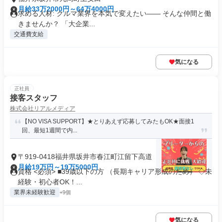
月給33万2000円～64万4000円
求める人材: クルマ業界を本気で変えたい―― そんな仲間と働
きませんか？ 「大企業...
交通費支給
気になる
正社員
接客スタッフ
株式会社リアルメディア
【NO VISA SUPPORT】★とりあえず応募してみたもOK★面接1
回、最短1週間で内...
〒919-0418福井県坂井市春江町江留下高道
月給19万円～19万5000円
資格 <必須> ■39歳以下の方 （長期キャリア形成のため） ◇未
経験・初心者OK！...
業界未経験歓迎
+9個
気になる