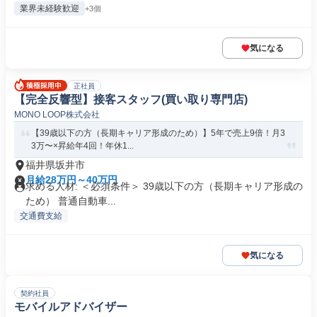
業界未経験歓迎
+3個
気になる
正社員
【完全反響型】接客スタッフ(買い取り専門店)
MONO LOOP株式会社
【39歳以下の方（長期キャリア形成のため）】5年で売上9倍！月3
3万〜×昇給年4回！年休1...
福井県坂井市
月給28万円～40万円
求める人材: ＜必須条件＞ 39歳以下の方（長期キャリア形成の
ため） 普通自動車...
交通費支給
気になる
契約社員
モバイルアドバイザー