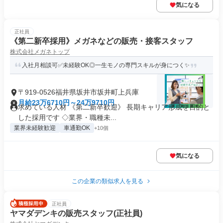
気になる
正社員
《第二新卒採用》メガネなどの販売・接客スタッフ
株式会社メガネトップ
入社月相談可✅未経験OK◎一生モノの専門スキルが身につく✨
〒919-0526福井県坂井市坂井町上兵庫
月給23万6710円～24万9710円
求めている人材 《第二新卒歓迎》 長期キャリア形成を目的と
した採用です ◇業界・職種未...
業界未経験歓迎
車通勤OK
+10個
気になる
この企業の類似求人を見る
正社員
ヤマダデンキの販売スタッフ(正社員)