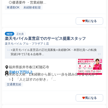
◎優遇要件 ・営業経験...
車通勤OK
未経験者歓迎
気になる
NEW
正社員
楽天モバイル直営店でのサービス提案スタッフ
楽天モバイル アル・プラザアミ店
⭐️楽天モバイル直営店の正社員募集⭐️未経験OK・本部社員への転換
実績1年で17名＆合格率...
福井県坂井市春江町随応寺
月給21万円以上
求める人材: 【未経験から新しい一歩を踏み出しませんか？
✨】 「人と話すのが好き」「...
交通費支給
気になる