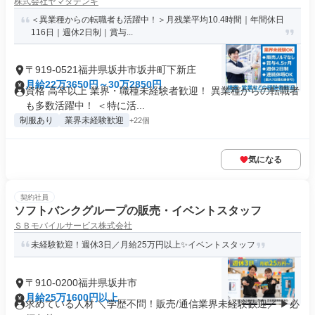
株式会社ヤマダデンキ
＜異業種からの転職者も活躍中！＞月残業平均10.4時間｜年間休日
116日｜週休2日制｜賞与...
〒919-0521福井県坂井市坂井町下新庄
月給22万3650円～30万2850円
資格 高卒以上 業界・職種未経験者歓迎！ 異業種からの転職者
も多数活躍中！ ＜特に活...
制服あり
業界未経験歓迎
+22個
気になる
契約社員
ソフトバンクグループの販売・イベントスタッフ
ＳＢモバイルサービス株式会社
未経験歓迎！週休3日／月給25万円以上✨イベントスタッフ
〒910-0200福井県坂井市
月給25万1600円以上
求めている人材 ＼学歴不問！販売/通信業界未経験歓迎／ ▶必