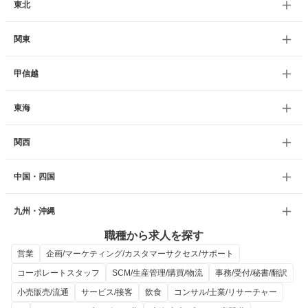
東北
関東
甲信越
東海
関西
中国・四国
九州・沖縄
職種から求人を探す
営業
企画/マーケティング/カスタマーサクセス/サポート
コーポレートスタッフ
SCM/生産管理/購買/物流
事務/受付/秘書/翻訳
小売販売/流通
サービス/接客
飲食
コンサル/士業/リサーチャー