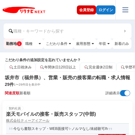
会員登録
ログイン
職種・キーワードから探す
勤務地
職種
こだわり条件
雇用形態
年収
新着のみ
1
こだわり条件の追加設定を忘れていませんか？
土日祝休み
年間休日120日以上
完全週休2日制
学歴
坂井市（福井県）、営業・販売の接客業の転職・求人情報
29
件
1
〜
29
件目を表示中
関連度順
新着順
詳細表示
契約社員
楽天モバイルの接客・販売スタッフ(中部)
株式会社ティーアイアール
今なら書類スキップ・WEB面接可✨️ノルマなし/未経験可/h