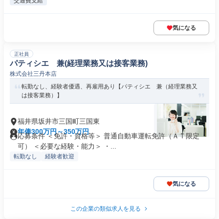
交通費支給
気になる
正社員
パティシエ 兼(経理業務又は接客業務)
株式会社三丹本店
転勤なし、経験者優遇、再雇用あり【パティシエ 兼（経理業務又
は接客業務）】
福井県坂井市三国町三国東
年俸300万円～350万円
応募条件 ＜免許・資格等＞ 普通自動車運転免許（ＡＴ限定
可） ＜必要な経験・能力＞ ・...
転勤なし
経験者歓迎
気になる
この企業の類似求人を見る