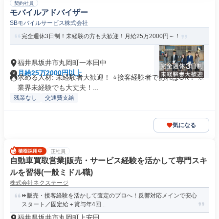
契約社員
モバイルアドバイザー
SBモバイルサービス株式会社
完全週休3日制！未経験の方も大歓迎！月給25万2000円～！
福井県坂井市丸岡町一本田中
月給25万2000円以上
求める人材: 未経験者大歓迎！ ⭐接客経験者であればOK！ ※
業界未経験でも大丈夫！...
残業なし
交通費支給
気になる
正社員
自動車買取営業|販売・サービス経験を活かして専門スキ
ルを習得(一般ミドル職)
株式会社ネクステージ
⏩️販売・接客経験を活かして査定のプロへ！反響対応メインで安心
スタート／固定給＋賞与年4回...
福井県坂井市丸岡町上安田