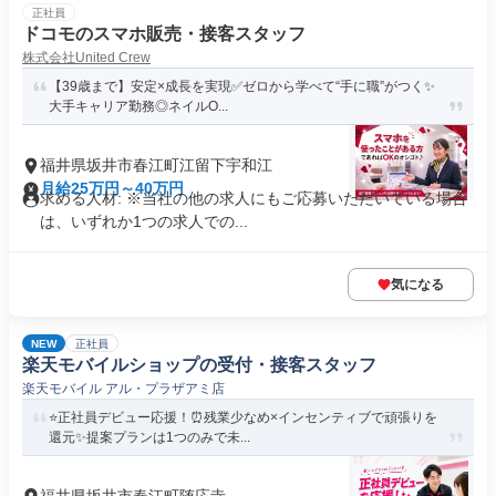
正社員
ドコモのスマホ販売・接客スタッフ
株式会社United Crew
【39歳まで】安定×成長を実現✅ゼロから学べて“手に職”がつく✨
大手キャリア勤務◎ネイルO...
福井県坂井市春江町江留下宇和江
月給25万円～40万円
求める人材: ※当社の他の求人にもご応募いただいている場合
は、いずれか1つの求人での...
気になる
NEW
正社員
楽天モバイルショップの受付・接客スタッフ
楽天モバイル アル・プラザアミ店
⭐正社員デビュー応援！⏰残業少なめ×インセンティブで頑張りを
還元✨提案プランは1つのみで未...