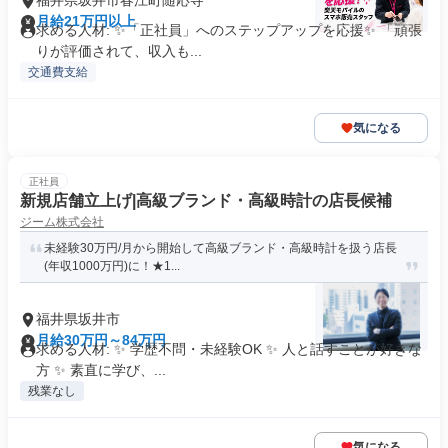
福井県坂井市春江町随応寺
月給21万円以上
求める人材: ✨「正社員」へのステップアップを応援✨ 「頑張
りが評価されて、収入も...
交通費支給
気になる
正社員
新規店舗立上げ|高級ブランド・高級時計の店長候補
ジーム株式会社
未経験30万円/月から開始して高級ブランド・高級時計を扱う店長
(年収1000万円)に！★1...
福井県坂井市
月給30万円～84万円
求める人材: ✨ 学歴不問・未経験OK ✨ 人と話すことが好きな
方 ✨ 素直に学び、...
残業なし
気になる