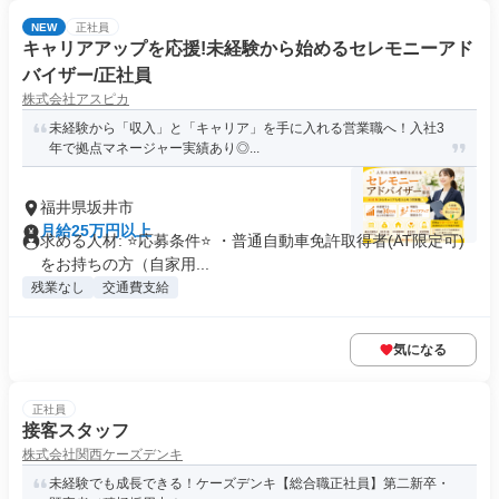
NEW
正社員
キャリアアップを応援!未経験から始めるセレモニーアド
バイザー/正社員
株式会社アスピカ
未経験から「収入」と「キャリア」を手に入れる営業職へ！入社3
年で拠点マネージャー実績あり◎...
福井県坂井市
月給25万円以上
求める人材: ⭐応募条件⭐ ・普通自動車免許取得者(AT限定可)
をお持ちの方（自家用...
残業なし
交通費支給
気になる
正社員
接客スタッフ
株式会社関西ケーズデンキ
未経験でも成長できる！ケーズデンキ【総合職正社員】第二新卒・