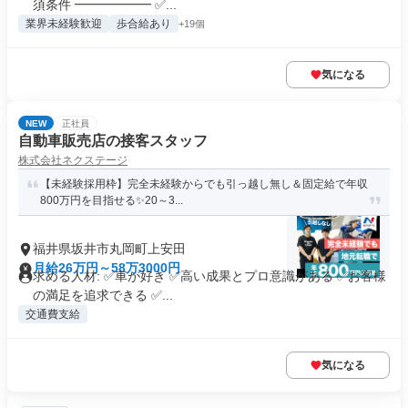
須条件 ━━━━━━ ✅...
業界未経験歓迎
歩合給あり
+19個
気になる
NEW
正社員
自動車販売店の接客スタッフ
株式会社ネクステージ
【未経験採用枠】完全未経験からでも引っ越し無し＆固定給で年収
800万円を目指せる✨20～3...
福井県坂井市丸岡町上安田
月給26万円～58万3000円
求める人材: ✅車が好き ✅高い成果とプロ意識がある ✅お客様
の満足を追求できる ✅...
交通費支給
気になる