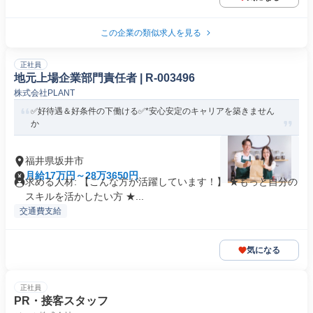
この企業の類似求人を見る
正社員
地元上場企業部門責任者 | R-003496
株式会社PLANT
✅好待遇＆好条件の下働ける✅*安心安定のキャリアを築きません
か
福井県坂井市
月給17万円～28万3650円
求める人材: 【こんな方が活躍しています！】 ★もっと自分の
スキルを活かしたい方 ★...
交通費支給
気になる
正社員
PR・接客スタッフ