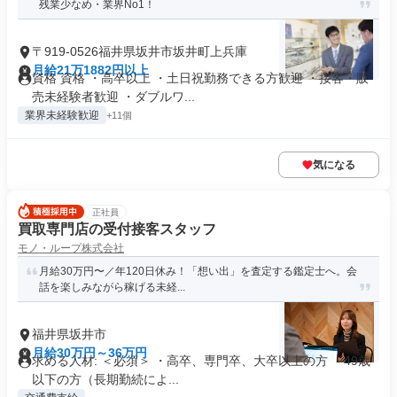
残業少なめ・業界No1！
〒919-0526福井県坂井市坂井町上兵庫
月給21万1882円以上
資格 資格 ・高卒以上 ・土日祝勤務できる方歓迎 ・接客・販
売未経験者歓迎 ・ダブルワ...
業界未経験歓迎
+11個
気になる
正社員
買取専門店の受付接客スタッフ
モノ・ループ株式会社
月給30万円〜／年120日休み！「想い出」を査定する鑑定士へ。会
話を楽しみながら稼げる未経...
福井県坂井市
月給30万円～36万円
求める人材: ＜必須＞ ・高卒、専門卒、大卒以上の方 ・49歳
以下の方（長期勤続によ...