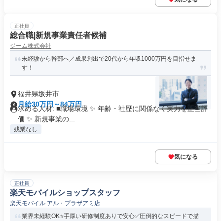
正社員
総合職|新規事業責任者候補
ジーム株式会社
未経験から幹部へ／成果創出で20代から年収1000万円を目指せま
す！
福井県坂井市
月給30万円～84万円
求める人材: ■職場環境 ✨ 年齢・社歴に関係なく実力を正当評
価 ✨ 新規事業の...
残業なし
気になる
正社員
楽天モバイルショップスタッフ
楽天モバイル アル・プラザアミ店
業界未経験OK⭐️手厚い研修制度ありで安心✅圧倒的なスピードで描