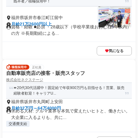
既卒者／積極採用中！
福井県坂井市春江町江留中
月給21万2600円以上
資格・経験 ■必須 ・28歳以下（学校卒業後おおむね5年以内）
の方 ※長期勤続による...
気になる
正社員
自動車販売店の接客・販売スタッフ
株式会社ネクステージ
⏩️20代30代活躍中！固定給で年収900万円も目指せる！営業、販売
経験者歓迎！キャリアU...
福井県坂井市丸岡町上安田
月給32万円～64万4000円
求める人材: クルマ業界を本気で変えたいヒトと、働きたい。
大企業に入るよりも、共に...
交通費支給