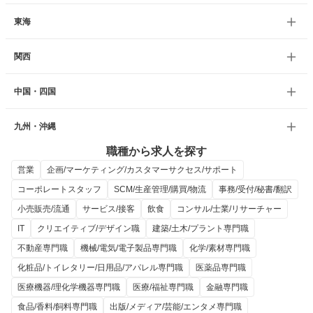
東海
関西
中国・四国
九州・沖縄
職種から求人を探す
営業
企画/マーケティング/カスタマーサクセス/サポート
コーポレートスタッフ
SCM/生産管理/購買/物流
事務/受付/秘書/翻訳
小売販売/流通
サービス/接客
飲食
コンサル/士業/リサーチャー
IT
クリエイティブ/デザイン職
建築/土木/プラント専門職
不動産専門職
機械/電気/電子製品専門職
化学/素材専門職
化粧品/トイレタリー/日用品/アパレル専門職
医薬品専門職
医療機器/理化学機器専門職
医療/福祉専門職
金融専門職
食品/香料/飼料専門職
出版/メディア/芸能/エンタメ専門職