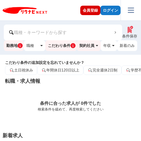
会員登録
ログイン
職種・キーワードから探す
条件保存
勤務地
職種
こだわり条件
契約社員
年収
新着のみ
1
1
こだわり条件の追加設定を忘れていませんか？
土日祝休み
年間休日120日以上
完全週休2日制
学歴
転職・求人情報
条件に合った求人が 0件でした
検索条件を緩めて、再度検索してください
新着求人