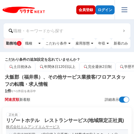
会員登録
ログイン
職種・キーワードから探す
勤務地
職種
こだわり条件
雇用形態
年収
新着のみ
1
こだわり条件の追加設定を忘れていませんか？
土日祝休み
年間休日120日以上
完全週休2日制
学歴
大飯郡（福井県）、その他サービス業接客/フロアスタッ
フの転職・求人情報
1
件
1
〜
1
件目を表示中
関連度順
新着順
詳細表示
正社員
リゾートホテル レストランサービス(地域限定正社員)
株式会社エムアンドエムサービス