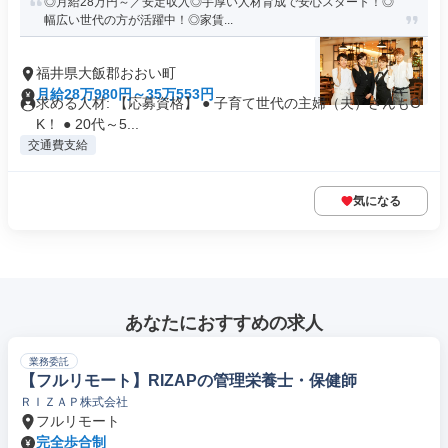
◎月給28万円～／安定収入◎手厚い人材育成で安心スタート！◎
幅広い世代の方が活躍中！◎家賃...
福井県大飯郡おおい町
月給28万980円～35万553円
求める人材: 【応募資格】 ● 子育て世代の主婦（夫）さんもO
K！ ● 20代～5...
交通費支給
気になる
あなたにおすすめの求人
業務委託
【フルリモート】RIZAPの管理栄養士・保健師
ＲＩＺＡＰ株式会社
フルリモート
完全歩合制