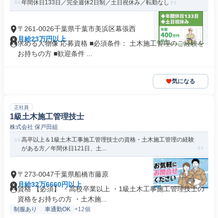
年間休日133日／完全週休2日制／土日祝休み／転勤なし
〒261-0026千葉県千葉市美浜区幕張西
月給23万円以上
求める人物像 応募資格 ■必須条件： 土木施工管理のご経験を
お持ちの方 ■歓迎条件 ...
気になる
正社員
1級土木施工管理技士
株式会社 保戸田組
高卒以上＆1級土木工事施工管理技士の資格・土木施工管理の経験
がある方／年間休日121日、土...
〒273-0047千葉県船橋市藤原
月給32万6660円以上
資格 【必須】 ・高校卒業以上 ・1級土木工事施工管理技士の
資格をお持ちの方 ・土木施...
制服あり
車通勤OK
+12個