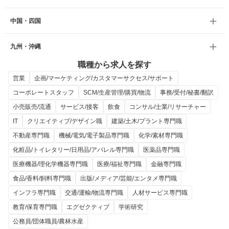
中国・四国
九州・沖縄
職種から求人を探す
営業
企画/マーケティング/カスタマーサクセス/サポート
コーポレートスタッフ
SCM/生産管理/購買/物流
事務/受付/秘書/翻訳
小売販売/流通
サービス/接客
飲食
コンサル/士業/リサーチャー
IT
クリエイティブ/デザイン職
建築/土木/プラント専門職
不動産専門職
機械/電気/電子製品専門職
化学/素材専門職
化粧品/トイレタリー/日用品/アパレル専門職
医薬品専門職
医療機器/理化学機器専門職
医療/福祉専門職
金融専門職
食品/香料/飼料専門職
出版/メディア/芸能/エンタメ専門職
インフラ専門職
交通/運輸/物流専門職
人材サービス専門職
教育/保育専門職
エグゼクティブ
学術研究
公務員/団体職員/農林水産