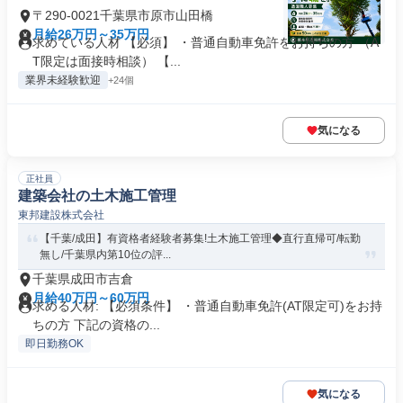
〒290-0021千葉県市原市山田橋
月給26万円～35万円
求めている人材 【必須】 ・普通自動車免許をお持ちの方 （A
T限定は面接時相談） 【...
業界未経験歓迎
+24個
気になる
正社員
建築会社の土木施工管理
東邦建設株式会社
【千葉/成田】有資格者経験者募集!土木施工管理◆直行直帰可/転勤
無し/千葉県内第10位の評...
千葉県成田市吉倉
月給40万円～60万円
求める人材: 【必須条件】 ・普通自動車免許(AT限定可)をお持
ちの方 下記の資格の...
即日勤務OK
気になる