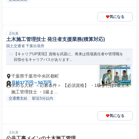
気になる
正社員
土木施工管理技士 発注者支援業務(積算対応)
国土交通省 千葉出張所
【キャリアUP実現】資格を武器に、将来は現場責任者や管理職を
目指せるキャリアパスがあります...
千葉県千葉市中央区都町
月給37万円～50万円
求める人材: ＜応募条件＞ 【必須資格】 ・1級または2級土木
施工管理技士 ・1級ま...
交通費支給
駅近5分以内
気になる
正社員
公共工事メインの土木施工管理