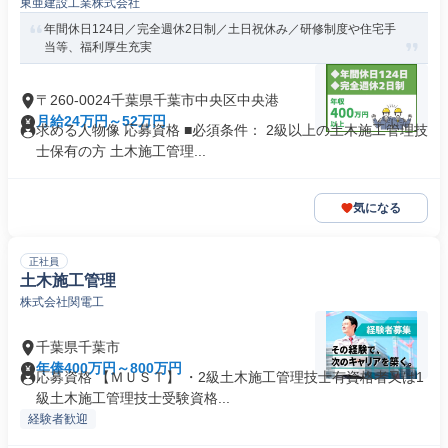
東亜建設工業株式会社
年間休日124日／完全週休2日制／土日祝休み／研修制度や住宅手
当等、福利厚生充実
〒260-0024千葉県千葉市中央区中央港
月給24万円～52万円
求める人物像 応募資格 ■必須条件： 2級以上の土木施工管理技
士保有の方 土木施工管理...
気になる
正社員
土木施工管理
株式会社関電工
千葉県千葉市
年俸400万円～800万円
応募資格 【ＭＵＳＴ】 ・2級土木施工管理技士有資格者又は1
級土木施工管理技士受験資格...
経験者歓迎