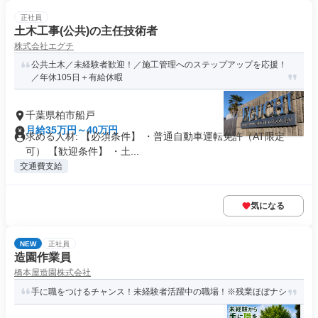
正社員
土木工事(公共)の主任技術者
株式会社エグチ
公共土木／未経験者歓迎！／施工管理へのステップアップを応援！
／年休105日＋有給休暇
千葉県柏市船戸
月給35万円～40万円
求める人材: 【必須条件】 ・普通自動車運転免許（AT限定
可） 【歓迎条件】 ・土...
交通費支給
気になる
NEW
正社員
造園作業員
橋本屋造園株式会社
手に職をつけるチャンス！未経験者活躍中の職場！※残業ほぼナシ