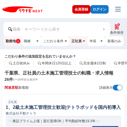
会員登録
ログイン
職種・キーワードから探す
条件保存
勤務地
職種
こだわり条件
正社員
年収
新着のみ
1
こだわり条件の追加設定を忘れていませんか？
土日祝休み
年間休日120日以上
完全週休2日制
学歴
千葉県、正社員の土木施工管理技士の転職・求人情報
26
件
1
〜
26
件目を表示中
関連度順
新着順
詳細表示
正社員
1、2級土木施工管理技士歓迎|テトラポッドを国内初導入
株式会社不動テトラ
東証プライム上場｜直行直帰OK｜平均勤続年数19.3年