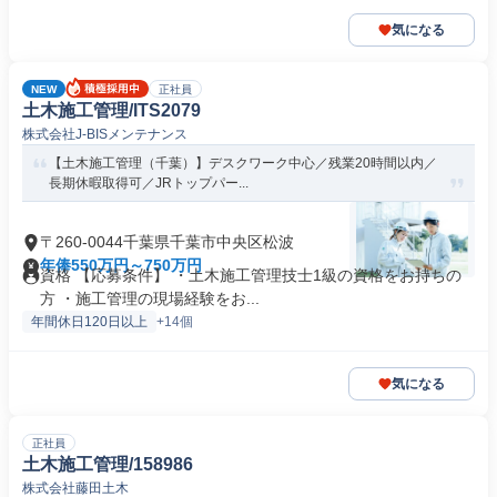
気になる
NEW
正社員
土木施工管理/ITS2079
株式会社J-BISメンテナンス
【土木施工管理（千葉）】デスクワーク中心／残業20時間以内／
長期休暇取得可／JRトップパー...
〒260-0044千葉県千葉市中央区松波
年俸550万円～750万円
資格 【応募条件】 ・土木施工管理技士1級の資格をお持ちの
方 ・施工管理の現場経験をお...
年間休日120日以上
+14個
気になる
正社員
土木施工管理/158986
株式会社藤田土木