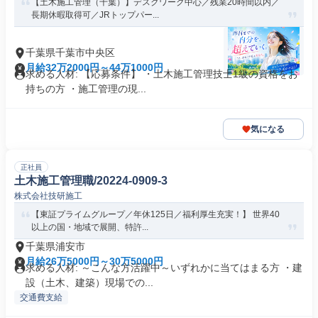
【土木施工管理（千葉）】デスクワーク中心／残業20時間以内／
長期休暇取得可／JRトップパー...
千葉県千葉市中央区
月給32万2000円～44万1000円
求める人材: 【応募条件】 ・土木施工管理技士1級の資格をお
持ちの方 ・施工管理の現...
気になる
正社員
土木施工管理職/20224-0909-3
株式会社技研施工
【東証プライムグループ／年休125日／福利厚生充実！】 世界40
以上の国・地域で展開、特許...
千葉県浦安市
月給26万5000円～30万5000円
求める人材: ～こんな方活躍中～いずれかに当てはまる方 ・建
設（土木、建築）現場での...
交通費支給