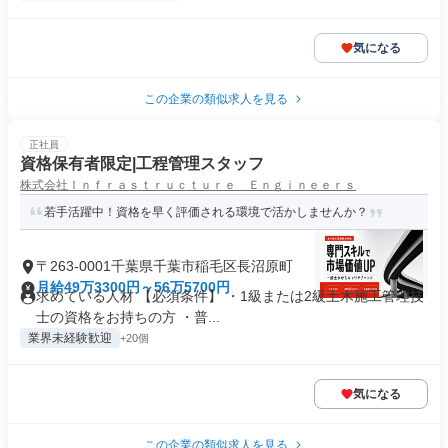
気になる
この企業の類似求人を見る
正社員
資格保有者限定|工程管理スタッフ
株式会社Ｉｎｆｒａｓｔｒｕｃｔｕｒｅ Ｅｎｇｉｎｅｅｒｓ
若手活躍中！資格を早く評価される環境で活かしませんか？
〒263-0001千葉県千葉市稲毛区長沼原町
月給49万3300円～56万5700円
求めている人材 【必須条件】 ・1級または2級土木施工管理技
士の資格をお持ちの方 ・普...
業界未経験歓迎
+20個
気になる
この企業の類似求人を見る