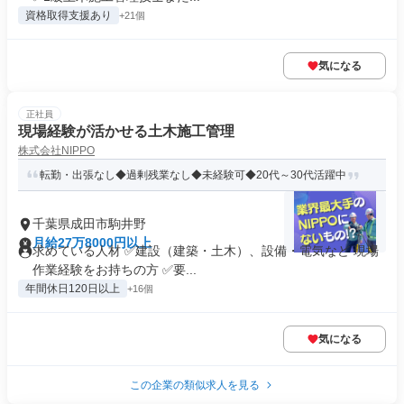
資格取得支援あり
+21個
気になる
正社員
現場経験が活かせる土木施工管理
株式会社NIPPO
転勤・出張なし◆過剰残業なし◆未経験可◆20代～30代活躍中
千葉県成田市駒井野
月給27万8000円以上
求めている人材 ✅建設（建築・土木）、設備・電気など 現場
作業経験をお持ちの方 ✅要...
年間休日120日以上
+16個
気になる
この企業の類似求人を見る