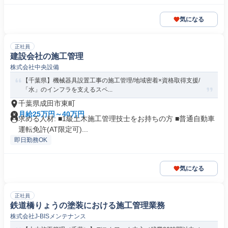
気になる
正社員
建設会社の施工管理
株式会社中央設備
【千葉県】機械器具設置工事の施工管理/地域密着×資格取得支援/
「水」のインフラを支えるスペ...
千葉県成田市東町
月給25万円～40万円
求める人材: ■1級土木施工管理技士をお持ちの方 ■普通自動車
運転免許(AT限定可)...
即日勤務OK
気になる
正社員
鉄道橋りょうの塗装における施工管理業務
株式会社J-BISメンテナンス