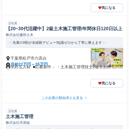
気になる
正社員
【20~30代活躍中】2級土木施工管理/年間休日120日以上
株式会社藤田土木
先輩の9割が未経験デビュー!知識ゼロから丁寧に教えます
千葉県松戸市六高台
月給22万円～35万円
求める人材: ■応募条件： ・土木施工管理技士2級をお持ちの方
気になる
この企業の類似求人を見る
正社員
土木施工管理
株式会社市原組