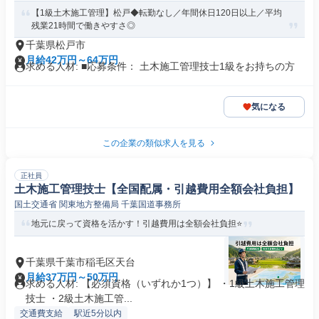
【1級土木施工管理】松戸◆転勤なし／年間休日120日以上／平均
残業21時間で働きやすさ◎
千葉県松戸市
月給42万円～64万円
求める人材: ■応募条件： 土木施工管理技士1級をお持ちの方
気になる
この企業の類似求人を見る
正社員
土木施工管理技士【全国配属・引越費用全額会社負担】
国土交通省 関東地方整備局 千葉国道事務所
地元に戻って資格を活かす！引越費用は全額会社負担⭐
千葉県千葉市稲毛区天台
月給37万円～50万円
求める人材: 【必須資格（いずれか1つ）】 ・1級土木施工管理
技士 ・2級土木施工管...
交通費支給
駅近5分以内