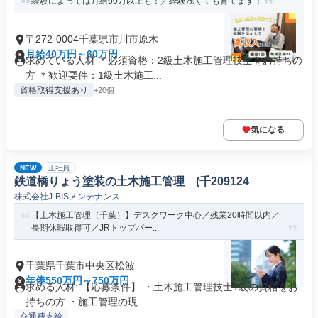
経験によっては月給60万以上も！／経験浅くても育てます！
〒272-0004千葉県市川市原木
月給40万円～60万円
求めている人材 ＊必須資格：2級土木施工管理技士をお持ちの
方 ＊歓迎要件：1級土木施工...
資格取得支援あり
+20個
気になる
NEW
正社員
鉄道橋りょう塗装の土木施工管理 (千209124
株式会社J-BISメンテナンス
【土木施工管理（千葉）】デスクワーク中心／残業20時間以内／
長期休暇取得可／JRトップパー...
千葉県千葉市中央区松波
年俸550万円～750万円
求める人材: 【応募条件】 ・土木施工管理技士1級の資格をお
持ちの方 ・施工管理の現...
交通費支給