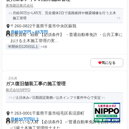
東海建設株式会社
月給30万から65万、完全週休2日で道路維持や橋梁補修を行う土木
施工管理
〒260-0822千葉県千葉市中央区蘇我
月給30万円～65万円
必要資格・経験 【必須条件】 ・普通自動車免許 ・公共工事に
おける土木施工管理の実...
年間休日120日以上
+4個
気になる
正社員
ガス復旧舗装工事の施工管理
株式会社NIPPO
✅土日休み✅日勤固定勤務✅公共インフラ案件中心で安定
〒263-0001千葉県千葉市稲毛区長沼原町
月給30万円以上
求めている人材 【必須条件】 ✅普通自動車免許をお持ちの方
✅1級土木施工管理技士また...