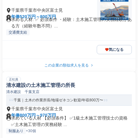
千葉県千葉市中央区富士見
年俸520万円～800万円
求める人材: ✅ 必須条件 ・経験：土木施工管理の実務経験があ
る方（経験年数不問）...
交通費支給
気になる
この企業の類似求人を見る
正社員
清水建設の土木施工管理の所長
清水建設 千葉支店
千葉｜土木の作業所長/地場ゼネコン歓迎/年収800万〜
千葉県千葉市中央区富士見
年俸800万円～970万円
求めている人材 【必須条件】 ✅1級土木施工管理技士の資格
✅土木施工管理の実務経験 ...
制服あり
+30個