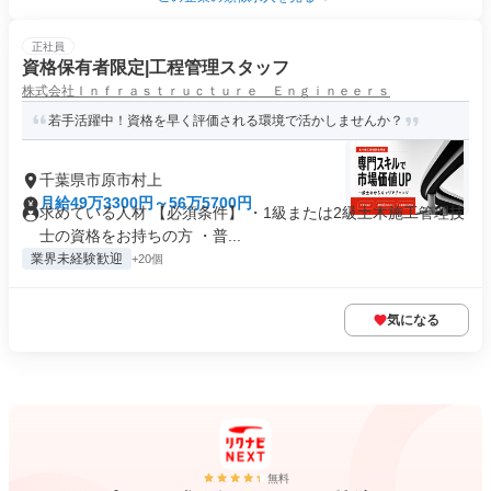
正社員
資格保有者限定|工程管理スタッフ
株式会社Ｉｎｆｒａｓｔｒｕｃｔｕｒｅ Ｅｎｇｉｎｅｅｒｓ
若手活躍中！資格を早く評価される環境で活かしませんか？
千葉県市原市村上
月給49万3300円～56万5700円
求めている人材 【必須条件】 ・1級または2級土木施工管理技
士の資格をお持ちの方 ・普...
業界未経験歓迎
+20個
気になる
無料