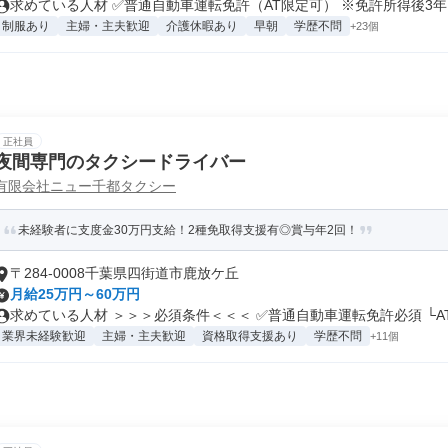
求めている人材 ✅普通自動車運転免許（AT限定可） ※免許所得後3年..
制服あり
主婦・主夫歓迎
介護休暇あり
早朝
学歴不問
+23個
正社員
夜間専門のタクシードライバー
有限会社ニュー千都タクシー
未経験者に支度金30万円支給！2種免取得支援有◎賞与年2回！
〒284-0008千葉県四街道市鹿放ケ丘
月給25万円～60万円
求めている人材 ＞＞＞必須条件＜＜＜ ✅普通自動車運転免許必須 └AT.
業界未経験歓迎
主婦・主夫歓迎
資格取得支援あり
学歴不問
+11個