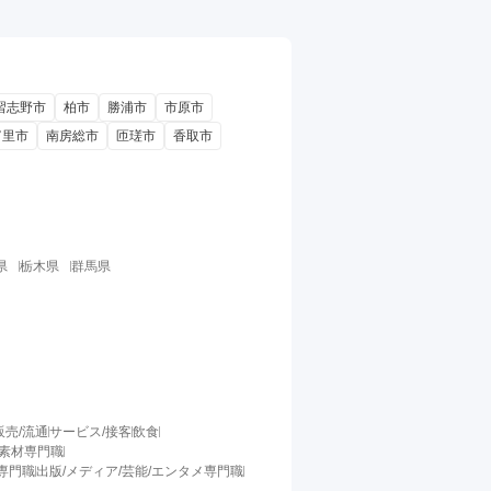
習志野市
柏市
勝浦市
市原市
富里市
南房総市
匝瑳市
香取市
県
栃木県
群馬県
販売/流通
サービス/接客
飲食
/素材専門職
料専門職
出版/メディア/芸能/エンタメ専門職