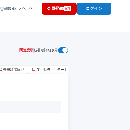
会員登録
ログイン
転職成功ノウハウ
無料
関連度順
新着順
詳細表示
未経験者歓迎
在宅勤務（リモートワーク）OK
家賃補助・住宅手当