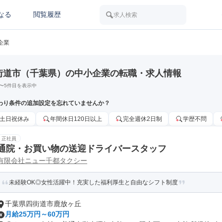
なる
閲覧履歴
求人検索
企業
街道市（千葉県）の中小企業の転職・求人情報
〜
5
件目を表示中
わり条件の追加設定を忘れていませんか？
土日祝休み
年間休日120日以上
完全週休2日制
学歴不問
正社員
通院・お買い物の送迎ドライバースタッフ
有限会社ニュー千都タクシー
未経験OK◎女性活躍中！充実した福利厚生と自由なシフト制度
千葉県四街道市鹿放ヶ丘
月給25万円～60万円