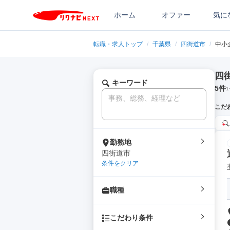
ホーム
オファー
気に
転職・求人トップ
/
千葉県
/
四街道市
/
中小
四
キーワード
5
件
1
こだ
勤務地
四街道市
条件をクリア
職種
こだわり条件