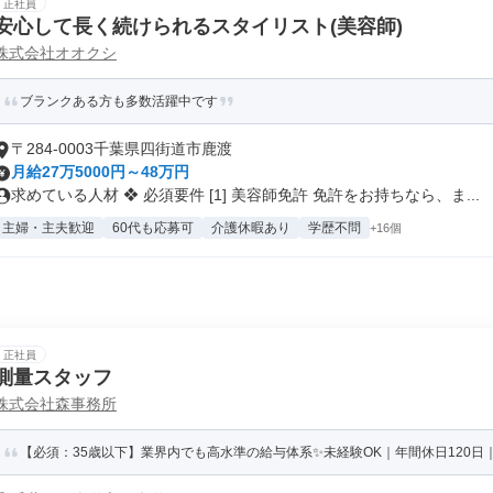
正社員
安心して長く続けられるスタイリスト(美容師)
株式会社オオクシ
ブランクある方も多数活躍中です
〒284-0003千葉県四街道市鹿渡
月給27万5000円～48万円
求めている人材 ❖ 必須要件 [1] 美容師免許 免許をお持ちなら、ま...
主婦・主夫歓迎
60代も応募可
介護休暇あり
学歴不問
+16個
正社員
測量スタッフ
株式会社森事務所
【必須：35歳以下】業界内でも高水準の給与体系✨未経験OK｜年間休日120日｜