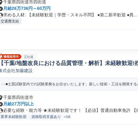
千葉県四街道市四街道
月給26万736円～60万円
求める人材: 【未経験歓迎｜学歴・スキル不問】 ●第二新卒歓迎 ●異...
交通費支給
正社員
【千葉/地盤改良における品質管理・解析】未経験歓迎!
株式会社加藤建設
法人営業
■土質試験室内での試験業務をお任せいたします。新しい技術・工法を開発するた
千葉県四街道市
月給27万円以上
必要な経験・能力等 ★未経験歓迎です！ 【必須】普通自動車免許 【尚.
業界未経験歓迎
資格取得支援あり
+3個