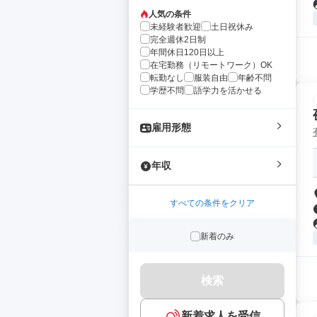
人気の条件
未経験者歓迎
土日祝休み
完全週休2日制
年間休日120日以上
在宅勤務（リモートワーク）OK
転勤なし
服装自由
年齢不問
学歴不問
語学力を活かせる
雇用形態
年収
すべての条件をクリア
新着のみ
検索
新着求人を受信