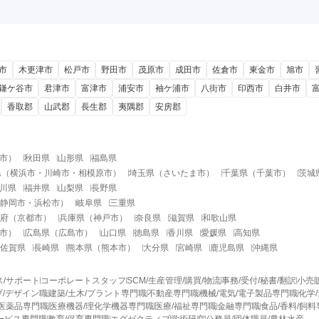
市
木更津市
松戸市
野田市
茂原市
成田市
佐倉市
東金市
旭市
鎌ケ谷市
君津市
富津市
浦安市
袖ケ浦市
八街市
印西市
白井市
香取郡
山武郡
長生郡
夷隅郡
安房郡
市
）
秋田県
山形県
福島県
県
（
横浜市
・
川崎市
・
相模原市
）
埼玉県
（
さいたま市
）
千葉県
（
千葉市
）
茨城
川県
福井県
山梨県
長野県
静岡市
・
浜松市
）
岐阜県
三重県
府
（
京都市
）
兵庫県
（
神戸市
）
奈良県
滋賀県
和歌山県
市
）
広島県
（
広島市
）
山口県
徳島県
香川県
愛媛県
高知県
佐賀県
長崎県
熊本県
（
熊本市
）
大分県
宮崎県
鹿児島県
沖縄県
ス/サポート
コーポレートスタッフ
SCM/生産管理/購買/物流
事務/受付/秘書/翻訳
小売
/デザイン職
建築/土木/プラント専門職
不動産専門職
機械/電気/電子製品専門職
化学
医薬品専門職
医療機器/理化学機器専門職
医療/福祉専門職
金融専門職
食品/香料/飼