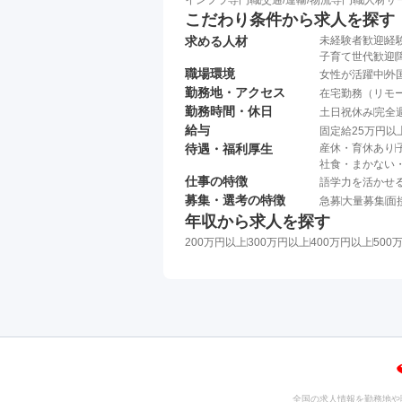
インフラ専門職
交通/運輸/物流専門職
人材サ
こだわり条件から求人を探す
求める人材
未経験者歓迎
経
子育て世代歓迎
職場環境
女性が活躍中
外
勤務地・アクセス
在宅勤務（リモ
勤務時間・休日
土日祝休み
完全
給与
固定給25万円以
待遇・福利厚生
産休・育休あり
社食・まかない
仕事の特徴
語学力を活かせ
募集・選考の特徴
急募
大量募集
面
年収から求人を探す
200万円以上
300万円以上
400万円以上
500
全国の求人情報を勤務地や