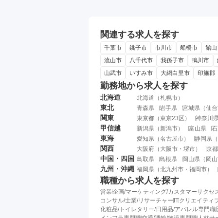
関連する求人を探す
千葉市
銚子市
市川市
船橋市
館山
流山市
八千代市
我孫子市
鴨川市
山武市
いすみ市
大網白里市
印旛郡
勤務地から求人を探す
北海道
北海道
（
札幌市
）
東北
青森県
岩手県
宮城県
（
仙台
関東
東京都
（
東京23区
）
神奈川
甲信越
新潟県
（
新潟市
）
富山県
石
東海
愛知県
（
名古屋市
）
静岡県
（
関西
大阪府
（
大阪市
・
堺市
）
京都
中国・四国
鳥取県
島根県
岡山県
（
岡山
九州・沖縄
福岡県
（
北九州市
・
福岡市
）
職種から求人を探す
営業
企画/マーケティング/カスタマーサクセ
コンサル/士業/リサーチャー
IT
クリエイティブ
化粧品/トイレタリー/日用品/アパレル専門職