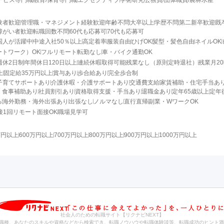
ービス専門職
教育/保育専門職
エグゼクティブ
学術研究
公務員/団体職員/農林水産
験者歓迎
管理職・マネジメント経験歓迎
年齢不問
大卒以上
学歴不問
第二新卒歓迎
既
障がい者歓迎
転職回数不問
60代も応募可
70代も応募可
国人が活躍中
中途入社50％以上
高定着率
服装自由
ひげOK
髪型・髪色自由
ネイルOK
ートワーク）OK
フルリモート
転勤なし
車・バイク通勤OK
週休2日制
年間休日120日以上
連続休暇取得可能
残業なし（原則定時退社）
残業月2
上
固定給35万円以上
賞与あり
歩合給あり
完全歩合制
子育てサポートあり
介護休暇・介護サポートあり
交通費支給
家賃補助・住宅手当あ
・食事補助あり
社員割引あり
資格取得支援・手当あり
退職金あり
定年65歳以上
定年
る
海外勤務・海外出張あり
出張なし
ノルマなし
直行直帰
副業・WワークOK
接1回
リモート面接OK
職場見学可
万円以上
600万円以上
700万円以上
800万円以上
900万円以上
1000万円以上
社会人のための転職サイト【リクナビNEXT】
職種、あなたのスキルや資格などから検索でき、転職ノウハウや転職体験談等、転職成功のヒント満