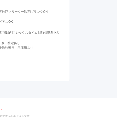
卒歓迎
フリーター歓迎
ブランクOK
ピアスOK
0時間以内
フレックスタイム制
時短勤務あり
り
寮・社宅あり
後勤務延長・再雇用あり
載の求人/転職サイトです。