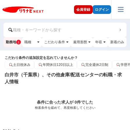
会員登録
ログイン
職種・キーワードから探す
勤務地
職種
こだわり条件
雇用形態
年収
新着のみ
1
こだわり条件の追加設定を忘れていませんか？
土日祝休み
年間休日120日以上
完全週休2日制
学歴
白井市（千葉県）、その他倉庫/配送センターの転職・求
人情報
条件に合った求人が 0件でした
検索条件を緩めて、再度検索してください