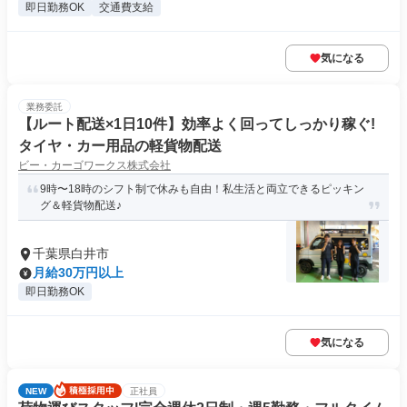
即日勤務OK
交通費支給
気になる
業務委託
【ルート配送×1日10件】効率よく回ってしっかり稼ぐ!
タイヤ・カー用品の軽貨物配送
ビー・カーゴワークス株式会社
9時〜18時のシフト制で休みも自由！私生活と両立できるピッキン
グ＆軽貨物配送♪
千葉県白井市
月給30万円以上
即日勤務OK
気になる
NEW
正社員