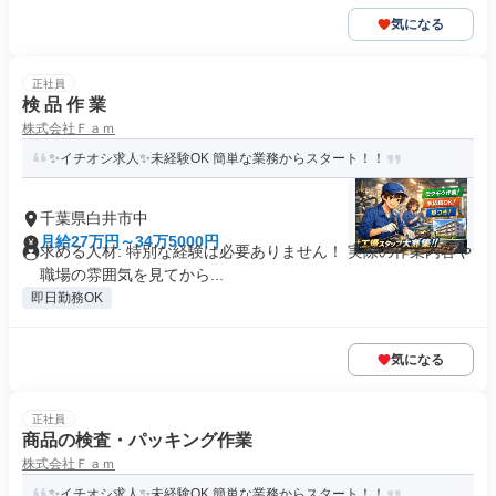
気になる
正社員
検 品 作 業
株式会社Ｆａｍ
✨イチオシ求人✨未経験OK 簡単な業務からスタート！！
千葉県白井市中
月給27万円～34万5000円
求める人材: 特別な経験は必要ありません！ 実際の作業内容や
職場の雰囲気を見てから...
即日勤務OK
気になる
正社員
商品の検査・パッキング作業
株式会社Ｆａｍ
✨イチオシ求人✨未経験OK 簡単な業務からスタート！！