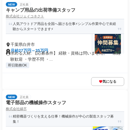
NEW
正社員
キャンプ用品の出荷準備スタッフ
株式会社ジェイコネクト
人気アウトドア用品を全国へ届ける仕事⚡️シンプル作業中心で未経
験からスタートできます⚡️
千葉県白井市
月給27万円～35万円
求める人材: 【応募条件】 経験・資格は問いません。 ・未経
験歓迎 ・学歴不問 ・...
即日勤務OK
気になる
NEW
正社員
電子部品の機械操作スタッフ
株式会社縁尽
精密機器づくりを支える仕事！機械操作が中心の製造スタッフ募
集！