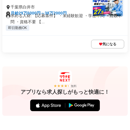
千葉県白井市
月給29万6000円～38万2000円
求める人材: 【応募条件】 ・未経験歓迎 ・学歴不問 ・経験不
問 ・資格不要 【...
即日勤務OK
気になる
無料
アプリなら求人探しがもっと快適に！