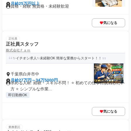
月給25万円以上
資格・経験 無資格・未経験歓迎
気になる
正社員
正社員スタッフ
株式会社Ｆａｍ
✨イチオシ求人✨未経験OK 簡単な業務からスタート！！
千葉県白井市中
月給27万円～34万5000円
求める人材: 経験・スキル不問！ ⭐ 初めての仕事に挑戦したい
方 ⭐ シンプルな作業...
即日勤務OK
気になる
業務委託