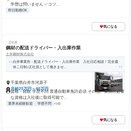
学歴は問いません ✅コツ...
即日勤務OK
気になる
正社員
鋼材の配送ドライバー・入出庫作業
土井鋼材株式会社
白井事業所：配送ドライバー・入出庫作業 入社日応相談！完全週
休二日制♪正社員として働きませ...
千葉県白井市河原子
月給25万円～40万円
資格・経験 学歴不問 普通自動車免許必須 その他、業務に必要
な資格は入社後に取得可能で...
業界未経験歓迎
学歴不問
+5個
気になる