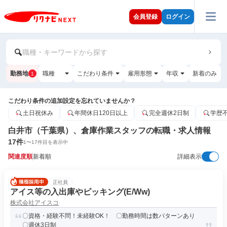
会員登録
ログイン
職種・キーワードから探す
勤務地
職種
こだわり条件
雇用形態
年収
新着のみ
1
こだわり条件の追加設定を忘れていませんか？
土日祝休み
年間休日120日以上
完全週休2日制
学歴
白井市（千葉県）、倉庫作業スタッフの転職・求人情報
17
件
1
〜
17
件目を表示中
関連度順
新着順
詳細表示
正社員
アイス等の入出庫やピッキング(E/Ww)
株式会社アイスコ
〇資格・経験不問！未経験OK！ 〇勤務時間は数パターンあり
〇週休3日制