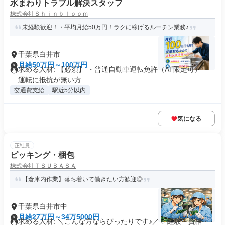
水まわりトラブル解決スタッフ
株式会社Ｓｈｉｎｂｌｏｏｍ
未経験歓迎！・平均月給50万円！ラクに稼げるルーチン業務♪
千葉県白井市
月給50万円～100万円
求める人材: 【必須】 ・普通自動車運転免許（AT限定可） ・
運転に抵抗が無い方...
交通費支給
駅近5分以内
気になる
正社員
ピッキング・梱包
株式会社ＴＳＵＢＡＳＡ
【倉庫内作業】落ち着いて働きたい方歓迎◎
千葉県白井市中
月給27万円～34万5000円
求める人材: ＼こんな方ならぴったりです♪／ ✅経験・資格・