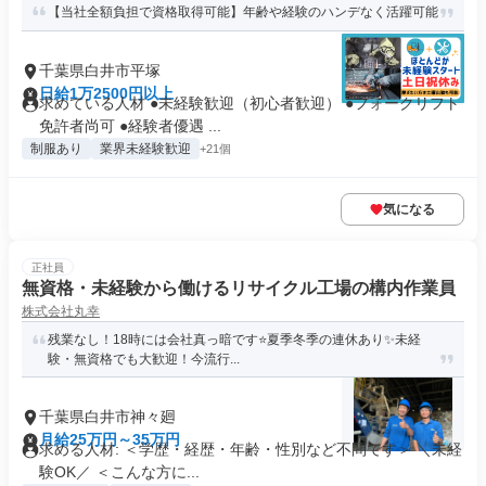
【当社全額負担で資格取得可能】年齢や経験のハンデなく活躍可能
千葉県白井市平塚
日給1万2500円以上
求めている人材 ●未経験歓迎（初心者歓迎） ●フォークリフト
免許者尚可 ●経験者優遇 ...
制服あり
業界未経験歓迎
+21個
気になる
正社員
無資格・未経験から働けるリサイクル工場の構内作業員
株式会社丸幸
残業なし！18時には会社真っ暗です⭐️夏季冬季の連休あり✨未経
験・無資格でも大歓迎！今流行...
千葉県白井市神々廻
月給25万円～35万円
求める人材: ＜学歴・経歴・年齢・性別など不問です＞ ＼未経
験OK／ ＜こんな方に...