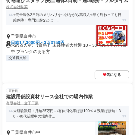
荷物運びスタッフ|完全週休2日制・週5勤務・フルタイム
株式会社味菜
⭐️完全週休2日制のメリハリをつけながら高収入⭐️早く終わっても日
給保障！専門知識などは一...
千葉県白井市
日給1万3000円～3万3750円
求める人材: 【資格】 未経験者大歓迎 10～30代の若手が活躍
中 ブランクのある方...
交通費支給
気になる
正社員
建設用仮設資材リース会社での場内作業
有限会社 金子工業
未経験歓迎！月給25万円～/有休消化率ほぼ100％＆残業ほぼ無！3
0・40代活躍中の場内作...
千葉県白井市中