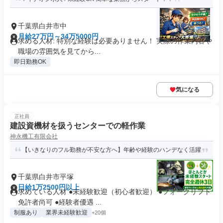
千葉県白井市中
月給27万円～34万5000円
求める人材: 特別な経験は必要ありません！ 実際の作業内容や
職場の雰囲気を見てから...
即日勤務OK
気になる
正社員
建設資機材を扱うセンターでの軽作業
神永機工有限会社
【いきなりのフル勤務が不安な方へ】年齢や経験のハンデなく活躍
千葉県白井市平塚
日給1万2500円以上
求めている人材 ●未経験歓迎（初心者歓迎） ●フォークリフト
免許者尚可 ●経験者優遇 ...
制服あり
業界未経験歓迎
+20個