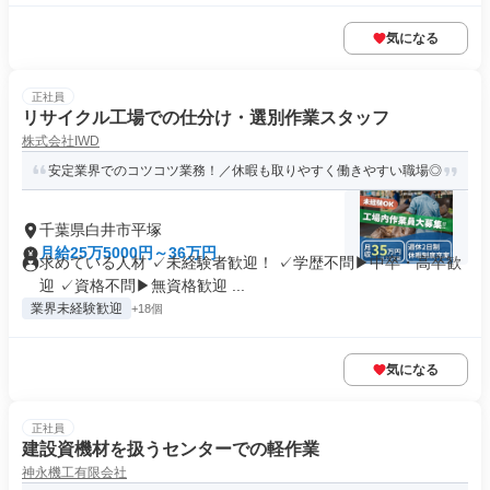
気になる
正社員
リサイクル工場での仕分け・選別作業スタッフ
株式会社IWD
安定業界でのコツコツ業務！／休暇も取りやすく働きやすい職場◎
千葉県白井市平塚
月給25万5000円～36万円
求めている人材 ✓未経験者歓迎！ ✓学歴不問▶中卒・高卒歓
迎 ✓資格不問▶無資格歓迎 ...
業界未経験歓迎
+18個
気になる
正社員
建設資機材を扱うセンターでの軽作業
神永機工有限会社