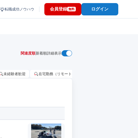
会員登録
ログイン
転職成功ノウハウ
無料
関連度順
新着順
詳細表示
未経験者歓迎
在宅勤務（リモートワーク）OK
家賃補助・住宅手当