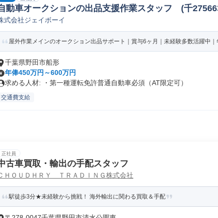
自動車オークションの出品支援作業スタッフ (千27566
株式会社ジェイボーイ
屋外作業メインのオークション出品サポート｜賞与6ヶ月｜未経験多数活躍中｜年
千葉県野田市船形
年俸450万円～600万円
求める人材: ・第一種運転免許普通自動車必須（AT限定可）
交通費支給
正社員
中古車買取・輸出の手配スタッフ
ＣＨＯＵＤＨＲＹ ＴＲＡＤＩＮＧ株式会社
駅徒歩3分★未経験から挑戦！ 海外輸出に関わる買取＆手配
〒278-0047千葉県野田市清水公園東