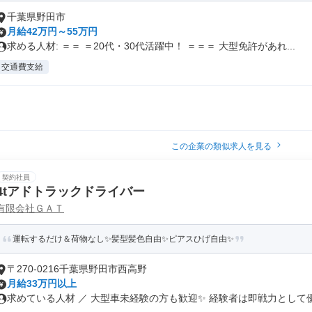
千葉県野田市
月給42万円～55万円
求める人材: ＝＝ ＝20代・30代活躍中！ ＝＝＝ 大型免許があれ...
交通費支給
この企業の類似求人を見る
契約社員
4tアドトラックドライバー
有限会社ＧＡＴ
運転するだけ＆荷物なし✨髪型髪色自由✨ピアスひげ自由✨
〒270-0216千葉県野田市西高野
月給33万円以上
求めている人材 ／ 大型車未経験の方も歓迎✨ 経験者は即戦力として優遇