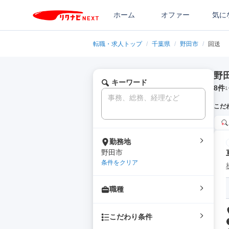
ホーム
オファー
気に
転職・求人トップ
/
千葉県
/
野田市
/
回送
野
キーワード
8
件
1
こだ
勤務地
野田市
条件をクリア
職種
こだわり条件