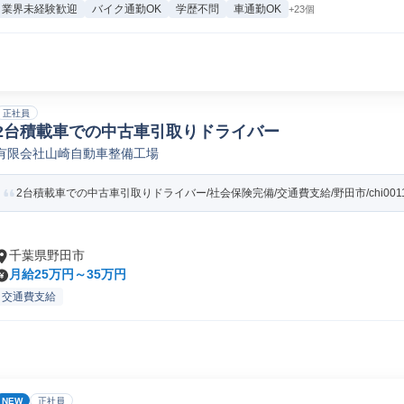
業界未経験歓迎
バイク通勤OK
学歴不問
車通勤OK
+23個
正社員
2台積載車での中古車引取りドライバー
有限会社山崎自動車整備工場
2台積載車での中古車引取りドライバー/社会保険完備/交通費支給/野田市/chi001
千葉県野田市
月給25万円～35万円
交通費支給
NEW
正社員