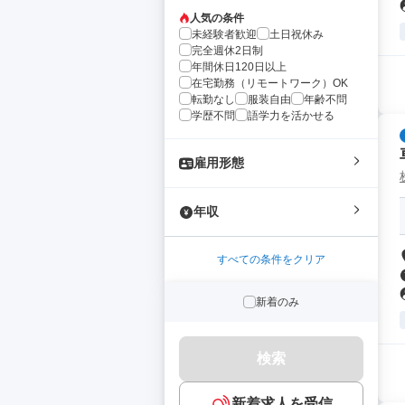
人気の条件
未経験者歓迎
土日祝休み
完全週休2日制
年間休日120日以上
在宅勤務（リモートワーク）OK
転勤なし
服装自由
年齢不問
学歴不問
語学力を活かせる
雇用形態
年収
すべての条件をクリア
新着のみ
検索
新着求人を受信