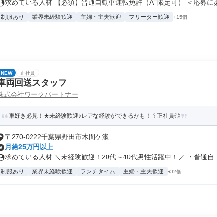
求めている人材 【必須】普通自動車運転免許（AT限定可） ＜応募に必.
制服あり
業界未経験歓迎
主婦・主夫歓迎
フリーター歓迎
+15個
NEW
正社員
車両回送スタッフ
株式会社ワークパートナー
車好き必見！★未経験歓迎♪レアな経験ができるかも！？正社員◎
〒270-0222千葉県野田市木間ケ瀬
月給25万円以上
求めている人材 ＼未経験歓迎！20代～40代男性活躍中！／ ・普通自..
制服あり
業界未経験歓迎
ランチタイム
主婦・主夫歓迎
+32個