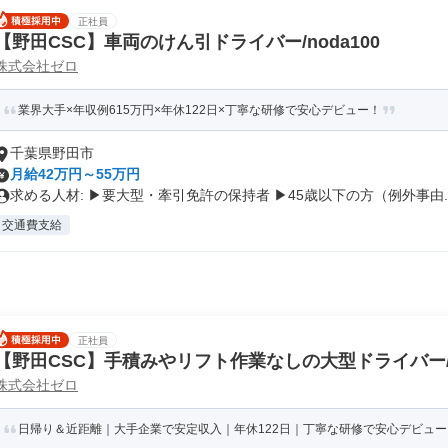
正社員
【野田CSC】車両のけん引ドライバー/noda100
株式会社ゼロ
業界大手×年収例615万円×年休122日×丁寧な研修で安心デビュー！
千葉県野田市
月給42万円～55万円
求める人材: ▶要大型・牽引免許の保持者 ▶45歳以下の方（例外事由..
交通費支給
正社員
【野田CSC】手積みやリフト作業なしの大型ドライバー/no
株式会社ゼロ
日帰り＆近距離｜大手企業で安定収入｜年休122日｜丁寧な研修で安心デビュー