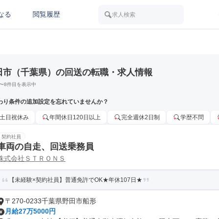
なる
閲覧履歴
求人検索
田市（千葉県）の回送の転職・求人情報
〜
8
件目を表示中
わり条件の追加設定を忘れていませんか？
土日祝休み
年間休日120日以上
完全週休2日制
学歴不問
契約社員
車両の自走、回送乗務員
株式会社ＳＴＲＯＮＳ
【未経験×契約社員】普通免許でOK★年休107日★
〒270-0233千葉県野田市船形
月給27万5000円