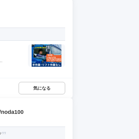
.
気になる
da100
♪