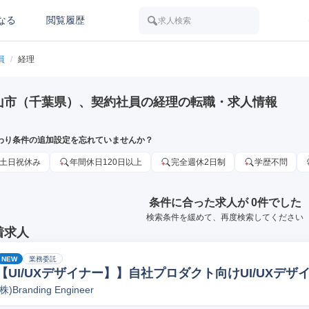
なる
閲覧履歴
求人検索
員
/
経理
山市（千葉県）、契約社員の経理の転職・求人情報
わり条件の追加設定を忘れていませんか？
土日祝休み
年間休日120日以上
完全週休2日制
学歴不問
条件に合った求人が 0件でした
検索条件を緩めて、再度検索してください
着求人
NEW
業務委託
【UI/UXデザイナー】】自社プロダクト向けUI/UXデ
(株)Branding Engineer