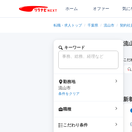
ホーム
オファー
気に
転職・求人トップ
/
千葉県
/
流山市
/
契約社
流
キーワード
こだ
勤務地
流山市
条件をクリア
新
職種
こだわり条件