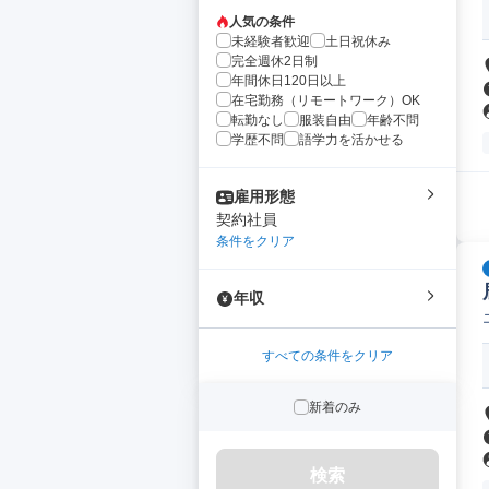
人気の条件
未経験者歓迎
土日祝休み
完全週休2日制
年間休日120日以上
在宅勤務（リモートワーク）OK
転勤なし
服装自由
年齢不問
学歴不問
語学力を活かせる
雇用形態
契約社員
条件をクリア
年収
すべての条件をクリア
新着のみ
検索