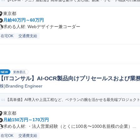
【PL/PM・シニア層歓迎】高単価な案件で安心感。副業・リモート相談可の業
東京都
月給40万円～60万円
求める人材: Webデザイナー兼コーダー
在宅OK
交通費支給
NEW
業務委託
【ITコンサル】AI-OCR製品向けプリセールスおよび業
(株)Branding Engineer
【高単価】AI導入や上流工程など、ベテランの腕を活かせる最先端プロジェク
東京都
月給150万円～170万円
求める人材: ・法人営業経験（とくに100名〜1000名規模の企業）...
在宅OK
交通費支給