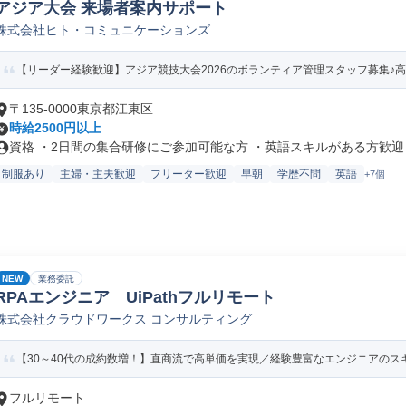
アジア大会 来場者案内サポート
株式会社ヒト・コミュニケーションズ
【リーダー経験歓迎】アジア競技大会2026のボランティア管理スタッフ募集♪高時給2
〒135-0000東京都江東区
時給2500円以上
資格 ・2日間の集合研修にご参加可能な方 ・英語スキルがある方歓迎 ・
制服あり
主婦・主夫歓迎
フリーター歓迎
早朝
学歴不問
英語
+7個
NEW
業務委託
RPAエンジニア UiPathフルリモート
株式会社クラウドワークス コンサルティング
【30～40代の成約数増！】直商流で高単価を実現／経験豊富なエンジニアのスキ
フルリモート