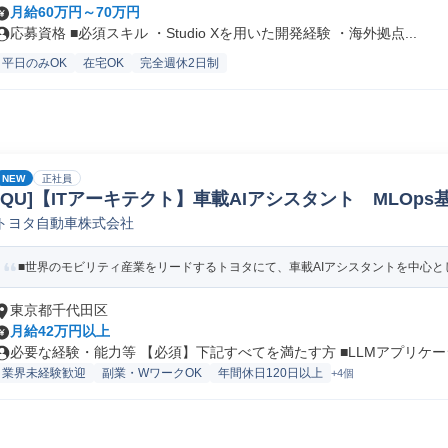
月給60万円～70万円
応募資格 ■必須スキル ・Studio Xを用いた開発経験 ・海外拠点...
平日のみOK
在宅OK
完全週休2日制
NEW
正社員
[QU]【ITアーキテクト】車載AIアシスタント MLOp
トヨタ自動車株式会社
クト
■世界のモビリティ産業をリードするトヨタにて、車載AIアシスタントを中心とし
東京都千代田区
月給42万円以上
必要な経験・能力等 【必須】下記すべてを満たす方 ■LLMアプリケーシ.
業界未経験歓迎
副業・WワークOK
年間休日120日以上
+4個