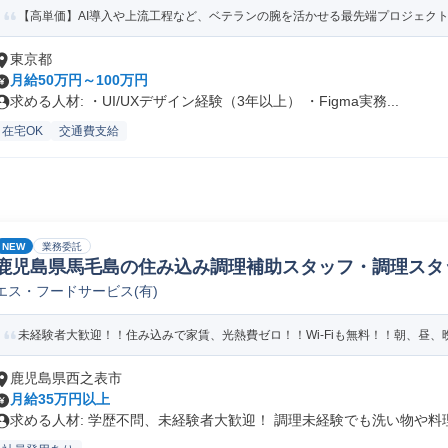
【高単価】AI導入や上流工程など、ベテランの腕を活かせる最先端プロジェク
東京都
月給50万円～100万円
求める人材: ・UI/UXデザイン経験（3年以上） ・Figma実務...
在宅OK
交通費支給
NEW
業務委託
鹿児島県馬毛島の住み込み調理補助スタッフ・調理スタ
エス・フードサービス(有)
未経験者大歓迎！！住み込みで家賃、光熱費ゼロ！！Wi-Fiも無料！！朝、昼、晩
鹿児島県西之表市
月給35万円以上
求める人材: 学歴不問、未経験者大歓迎！ 調理未経験でも洗い物や料理.