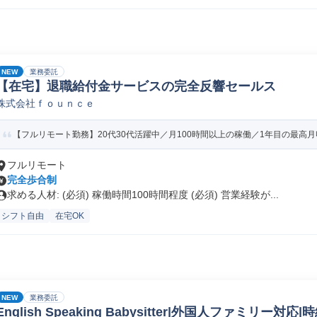
NEW
業務委託
【在宅】退職給付金サービスの完全反響セールス
株式会社ｆｏｕｎｃｅ
【フルリモート勤務】20代30代活躍中／月100時間以上の稼働／1年目の最高月収1
フルリモート
完全歩合制
求める人材: (必須) 稼働時間100時間程度 (必須) 営業経験が...
シフト自由
在宅OK
NEW
業務委託
English Speaking Babysitter|外国人ファミリー対応