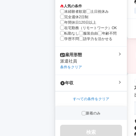
人気の条件
未経験者歓迎
土日祝休み
完全週休2日制
年間休日120日以上
在宅勤務（リモートワーク）OK
転勤なし
服装自由
年齢不問
学歴不問
語学力を活かせる
雇用形態
派遣社員
条件をクリア
年収
すべての条件をクリア
新着のみ
検索