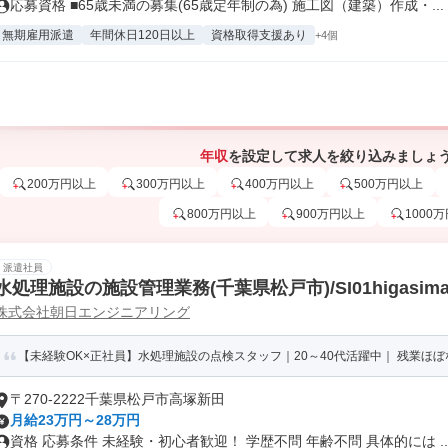
応募資格 ■65歳未満の募集(65歳定年制の為) 施工図（建築）作成・...
無期雇用派遣
年間休日120日以上
資格取得支援あり
+4個
年収
を設定して求人を絞り込みましょ
200万円以上
300万円以上
400万円以上
500万円以上
800万円以上
900万円以上
1000
派遣社員
水処理施設の施設管理業務(千葉県松戸市)/SI01higasima
株式会社朝日エンジニアリング
【未経験OK×正社員】水処理施設の点検スタッフ｜20～40代活躍中｜ 残業ほぼな
〒270-2222千葉県松戸市高塚新田
月給23万円～28万円
資格 応募条件 未経験・初心者歓迎！ 学歴不問 年齢不問 具体的には ..