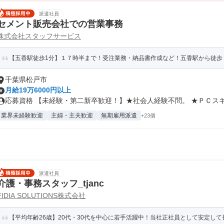
派遣社員
セメント販売会社での営業事務
株式会社スタッフサービス
【五香駅徒歩1分】１７時半まで！受注業務・納品書作成など！五香駅から徒歩
千葉県松戸市
月給19万6000円以上
応募資格 【未経験・第二新卒歓迎！】★社会人経験不問。 ★ＰＣスキル
業界未経験歓迎
主婦・主夫歓迎
無期雇用派遣
+23個
派遣社員
介護・事務スタッフ_tjanc
FIDIA SOLUTIONS株式会社
【平均年齢26歳】20代・30代を中心に若手活躍中！当社正社員として安定して長