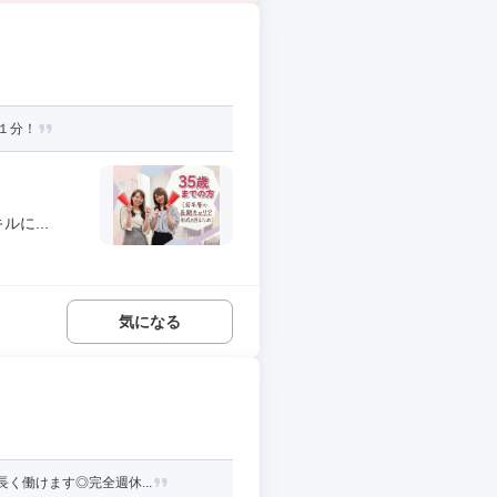
１分！
に...
気になる
く働けます◎完全週休...