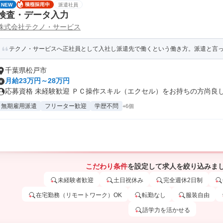
NEW
派遣社員
検査・データ入力
株式会社テクノ・サービス
テクノ・サービスへ正社員として入社し派遣先で働くという働き方。派遣と言って
千葉県松戸市
月給23万円～28万円
応募資格 未経験歓迎 ＰＣ操作スキル（エクセル）をお持ちの方尚良
無期雇用派遣
フリーター歓迎
学歴不問
+6個
こだわり条件
を設定して求人を絞り込みま
未経験者歓迎
土日祝休み
完全週休2日制
在宅勤務（リモートワーク）OK
転勤なし
服装自由
語学力を活かせる