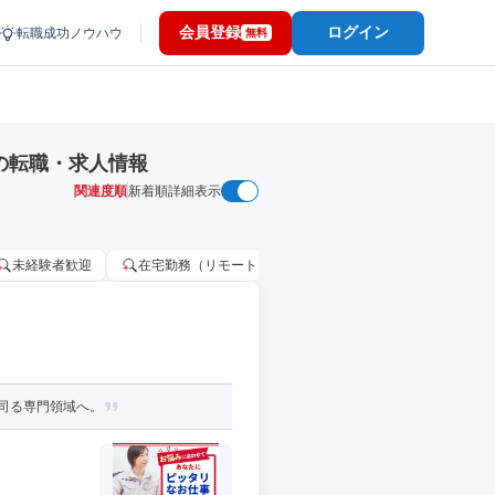
会員登録
ログイン
転職成功ノウハウ
無料
の転職・求人情報
関連度順
新着順
詳細表示
未経験者歓迎
在宅勤務（リモートワーク）OK
家賃補助・住宅手当
司る専門領域へ。