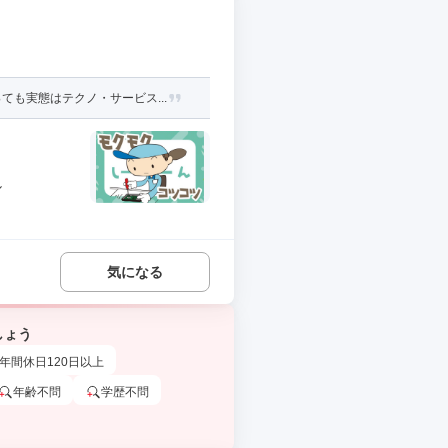
も実態はテクノ・サービス...
し
気になる
しょう
年間休日120日以上
年齢不問
学歴不問