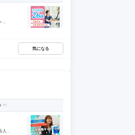
..
気になる
ト
...