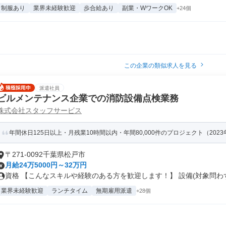
制服あり
業界未経験歓迎
歩合給あり
副業・WワークOK
+24個
この企業の類似求人を見る
派遣社員
ビルメンテナンス企業での消防設備点検業務
株式会社スタッフサービス
年間休日125日以上・月残業10時間以内・年間80,000件のプロジェクト（202
〒271-0092千葉県松戸市
月給24万5000円～32万円
資格 【こんなスキルや経験のある方を歓迎します！】 設備(対象問わず)
業界未経験歓迎
ランチタイム
無期雇用派遣
+28個