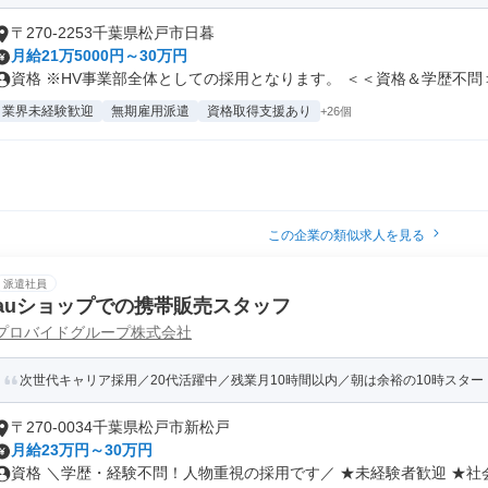
〒270-2253千葉県松戸市日暮
月給21万5000円～30万円
資格 ※HV事業部全体としての採用となります。 ＜＜資格＆学歴不問＞.
業界未経験歓迎
無期雇用派遣
資格取得支援あり
+26個
この企業の類似求人を見る
派遣社員
auショップでの携帯販売スタッフ
プロバイドグループ株式会社
次世代キャリア採用／20代活躍中／残業月10時間以内／朝は余裕の10時スター
〒270-0034千葉県松戸市新松戸
月給23万円～30万円
資格 ＼学歴・経験不問！人物重視の採用です／ ★未経験者歓迎 ★社会人