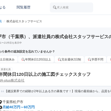
なる
閲覧履歴
求人検索
員
/
株式会社スタッフサービス
戸市（千葉県）、派遣社員の株式会社スタッフサービス
1
〜
21
件目を表示中
わり条件の追加設定を忘れていませんか？
土日祝休み
年間休日120日以上
完全週休2日制
学歴不問
派遣社員
年間休日120日以上の施工図チェックスタッフ
BA-plus株式会社
【建設業界での経験が2年以上ある方の募集です！】現場の最前線から、品質を
千葉県松戸市
月給40万円～60万円