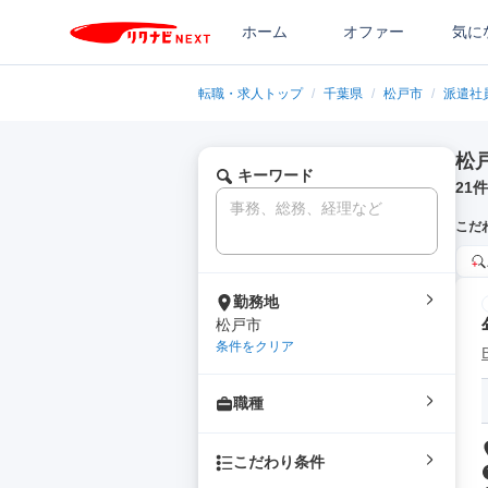
ホーム
オファー
気に
転職・求人トップ
/
千葉県
/
松戸市
/
派遣社
松
キーワード
21
件
こだ
勤務地
松戸市
条件をクリア
職種
こだわり条件