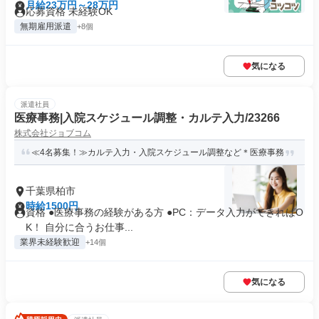
月給23万円～28万円
応募資格 未経験OK
無期雇用派遣
+8個
気になる
派遣社員
医療事務|入院スケジュール調整・カルテ入力/23266
株式会社ジョブコム
≪4名募集！≫カルテ入力・入院スケジュール調整など＊医療事務
千葉県柏市
時給1500円
資格 ●医療事務の経験がある方 ●PC：データ入力ができればO
K！ 自分に合うお仕事...
業界未経験歓迎
+14個
気になる