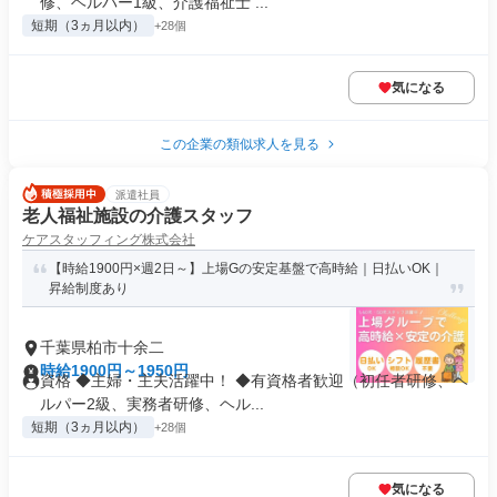
修、ヘルパー1級、介護福祉士 ...
短期（3ヵ月以内）
+28個
気になる
この企業の類似求人を見る
派遣社員
老人福祉施設の介護スタッフ
ケアスタッフィング株式会社
【時給1900円×週2日～】上場Gの安定基盤で高時給｜日払いOK｜
昇給制度あり
千葉県柏市十余二
時給1900円～1950円
資格 ◆主婦・主夫活躍中！ ◆有資格者歓迎（初任者研修、ヘ
ルパー2級、実務者研修、ヘル...
短期（3ヵ月以内）
+28個
気になる