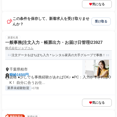
気になる
この条件を保存して、新着求人を受け取りませ
受け取る
んか？
派遣社員
一般事務|注文入力・帳票出力・お届け日管理/23927
株式会社ジョブコム
注文データをぽちぽち入力＊レンタル家具の大手グループで事務！
千葉県柏市
時給1650円
資格 ●少しでも事務経験があればOK♪ ●PC：入力ができればO
K！ 自分に合うお仕...
業界未経験歓迎
+17個
気になる
派遣社員