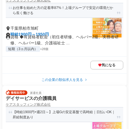
ケアスタッフィング株式会社
お仕事を始めた方の定着率87%！上場グループで安定の環境だか
ら長く働ける
千葉県柏市旭町
時給1900円～1950円
資格 ◆有資格者歓迎（初任者研修、ヘルパー2級、実務者研
修、ヘルパー1級、介護福祉士 ...
短期（3ヵ月以内）
+28個
気になる
この企業の類似求人を見る
派遣社員
デイサービスの介護職員
ケアスタッフィング株式会社
【時給1900円×週2日～】上場Gの安定基盤で高時給｜日払いOK｜
昇給制度あり