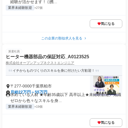
経験が活かせます！ □携...
業界未経験歓迎
+27個
気になる
この企業の類似求人を見る
派遣社員
ヒーター機器部品の保証対応_A0123525
株式会社オープンアップネクストエンジニア
イチからものづくりのスキルを身に付けたい方歓迎！
〒277-0000千葉県柏市
月給22万円～55万円
求めている人材 ★年齢35歳以下 高卒以上★未経験歓迎／知識
ゼロから色々なスキルを身...
業界未経験歓迎
+19個
気になる