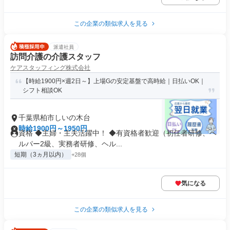
この企業の類似求人を見る
派遣社員
訪問介護の介護スタッフ
ケアスタッフィング株式会社
【時給1900円×週2日～】上場Gの安定基盤で高時給｜日払いOK｜
シフト相談OK
千葉県柏市しいの木台
時給1900円～1950円
資格 ◆主婦・主夫活躍中！ ◆有資格者歓迎（初任者研修、ヘ
ルパー2級、実務者研修、ヘル...
短期（3ヵ月以内）
+28個
気になる
この企業の類似求人を見る