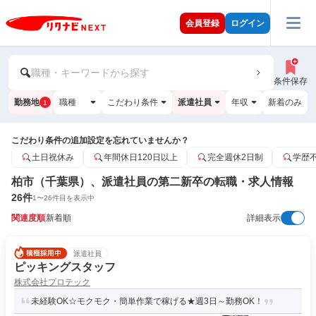
会員登録
ログイン
職種・キーワードから探す
条件保存
勤務地
職種
こだわり条件
派遣社員
年収
新着のみ
1
こだわり条件の追加設定を忘れていませんか？
土日祝休み
年間休日120日以上
完全週休2日制
学歴
柏市（千葉県）、派遣社員の第二新卒の転職・求人情報
26
件
1
〜
26
件目を表示中
関連度順
新着順
詳細表示
派遣社員
ピッキングスタッフ
株式会社プロテック
未経験OK☆モクモク・簡単作業で稼げる★週3日～勤務OK！