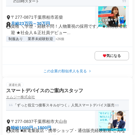
の10時スタート
〒277-0871千葉県柏市若柴
月給23万円～30万円
資格 ＼学歴・経験不問！人物重視の採用です／ ★未経験者歓
迎 ★社会人＆正社員デビュー...
制服あり
業界未経験歓迎
+26個
気になる
この企業の類似求人を見る
派遣社員
スマートデバイスのご案内スタッフ
エムジー株式会社
「ずっと役立つ接客スキルがつく」人気スマートデバイス販売
〒277-0837千葉県柏市大山台
時給1600円～1800円
資格 ■家電量販店・携帯ショップ・通信販売経験歓迎 こんな