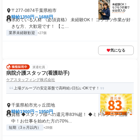
〒277-0874千葉県柏市
時給1350円～1688円
求めている人材 《必須資格》 未経験OK！ コツコツ作業が好
きな方、大歓迎です！ 【こ...
業界未経験歓迎
+27個
気になる
派遣社員
病院介護スタッフ(看護助手)
ケアスタッフィング株式会社
上場グループの安定基盤で高時給♪日払いOKです！
千葉県柏市光ヶ丘団地
時給1900円～1950円
資格 ◆スタッフ様への還元率83%超！ ◆ミドルシニア活躍
中！お仕事を始めた方の70%...
短期（3ヵ月以内）
+28個