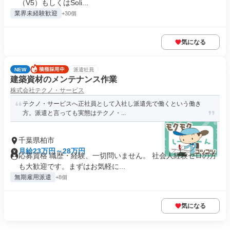
（V5）もしくはSoli...
業界未経験歓迎
+30個
気になる
NEW
派遣社員
建築資材のメンテナンス作業
株式会社テクノ・サービス
テクノ・サービスへ正社員として入社し派遣先で働くという働き
方。派遣と言っても実態はテクノ・...
千葉県柏市
月給23万円～28万円
応募資格 職歴・経験、一切問いません。 社会人経験ゼロの方
も大歓迎です。まずはお気軽に...
無期雇用派遣
+8個
気になる