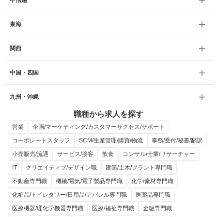
甲信越
東海
関西
中国・四国
九州・沖縄
職種から求人を探す
営業
企画/マーケティング/カスタマーサクセス/サポート
コーポレートスタッフ
SCM/生産管理/購買/物流
事務/受付/秘書/翻訳
小売販売/流通
サービス/接客
飲食
コンサル/士業/リサーチャー
IT
クリエイティブ/デザイン職
建築/土木/プラント専門職
不動産専門職
機械/電気/電子製品専門職
化学/素材専門職
化粧品/トイレタリー/日用品/アパレル専門職
医薬品専門職
医療機器/理化学機器専門職
医療/福祉専門職
金融専門職