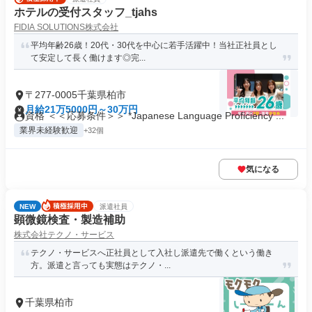
ホテルの受付スタッフ_tjahs
FIDIA SOLUTIONS株式会社
平均年齢26歳！20代・30代を中心に若手活躍中！当社正社員とし
て安定して長く働けます◎完...
〒277-0005千葉県柏市
月給21万5000円～30万円
資格 ＜＜応募条件＞＞ *Japanese Language Proficiency ...
業界未経験歓迎
+32個
気になる
NEW
派遣社員
顕微鏡検査・製造補助
株式会社テクノ・サービス
テクノ・サービスへ正社員として入社し派遣先で働くという働き
方。派遣と言っても実態はテクノ・...
千葉県柏市