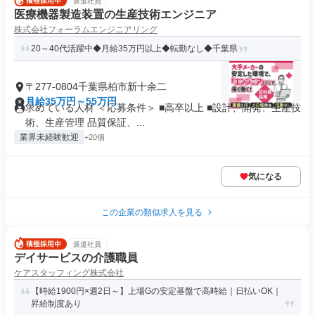
派遣社員
医療機器製造装置の生産技術エンジニア
株式会社フォーラムエンジニアリング
20～40代活躍中◆月給35万円以上◆転勤なし◆千葉県
〒277-0804千葉県柏市新十余二
月給35万円～55万円
求めている人材 ＜応募条件＞ ■高卒以上 ■設計、開発、生産技
術、生産管理 品質保証、...
業界未経験歓迎
+20個
気になる
この企業の類似求人を見る
派遣社員
デイサービスの介護職員
ケアスタッフィング株式会社
【時給1900円×週2日～】上場Gの安定基盤で高時給｜日払いOK｜
昇給制度あり