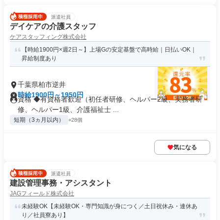
派遣社員
デイケアの介護スタッフ
ケアスタッフィング株式会社
【時給1900円×週2日～】上場Gの安定基盤で高時給｜日払いOK｜
昇給制度あり
千葉県柏市逆井
時給1900円～1950円
資格 ◆有資格者歓迎（初任者研修、ヘルパー2級、実務者研
修、ヘルパー1級、介護福祉士 ...
短期（3ヵ月以内）
+28個
気になる
派遣社員
建設管理事務・アシスタント
JAGフィールド株式会社
未経験OK【未経験OK・専門知識が身につく／土日祝休み・連休あ
り／社員寮あり】