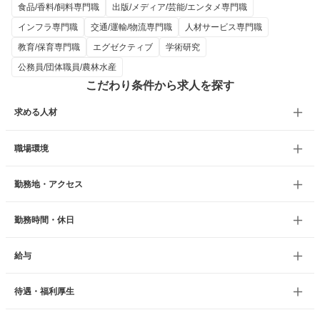
食品/香料/飼料専門職
出版/メディア/芸能/エンタメ専門職
インフラ専門職
交通/運輸/物流専門職
人材サービス専門職
教育/保育専門職
エグゼクティブ
学術研究
公務員/団体職員/農林水産
こだわり条件から求人を探す
求める人材
職場環境
勤務地・アクセス
勤務時間・休日
給与
待遇・福利厚生