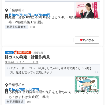
千葉県柏市
月給26万140円～34万500円
経験・資格 ■学歴 不問 ■活かせるスキル 1級建築施工管理技士
補・2級建築施工管理技...
業界未経験歓迎
+19個
気になる
NEW
派遣社員
排ガスの測定・計量作業員
株式会社テクノ・サービス
テクノ・サービスへ正社員として入社し派遣先で働くという働き
方。派遣と言っても実態はテクノ・...
千葉県柏市
月給23万円～28万円
応募資格 普通自動車運転免許をお持ちの方 【以下ひとつでも
あてはまれば大歓迎】 機械...
無期雇用派遣
+8個