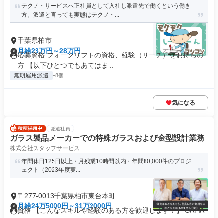
テクノ・サービスへ正社員として入社し派遣先で働くという働き
方。派遣と言っても実態はテクノ・...
千葉県柏市
月給23万円～28万円
応募資格 フォークリフトの資格、経験（リーチ）をお持ちの
方 【以下ひとつでもあてはま...
無期雇用派遣
+8個
気になる
派遣社員
ガラス製品メーカーでの特殊ガラスおよび金型設計業務
株式会社スタッフサービス
年間休日125日以上・月残業10時間以内・年間80,000件のプロジ
ェクト（2023年度実...
〒277-0013千葉県柏市東台本町
月給24万5000円～31万2000円
資格 【こんなスキルや経験のある方を歓迎します！】 CATIA