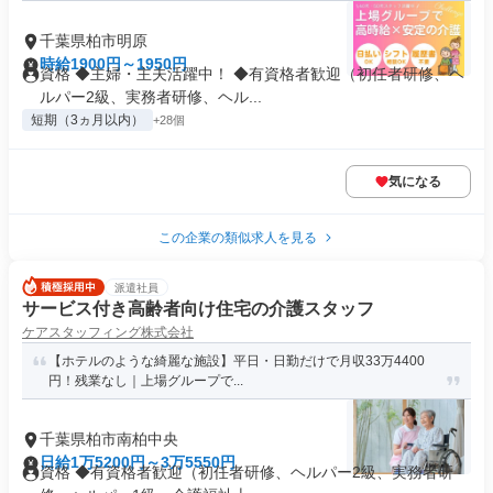
千葉県柏市明原
時給1900円～1950円
資格 ◆主婦・主夫活躍中！ ◆有資格者歓迎（初任者研修、ヘ
ルパー2級、実務者研修、ヘル...
短期（3ヵ月以内）
+28個
気になる
この企業の類似求人を見る
派遣社員
サービス付き高齢者向け住宅の介護スタッフ
ケアスタッフィング株式会社
【ホテルのような綺麗な施設】平日・日勤だけで月収33万4400
円！残業なし｜上場グループで...
千葉県柏市南柏中央
日給1万5200円～3万5550円
資格 ◆有資格者歓迎（初任者研修、ヘルパー2級、実務者研