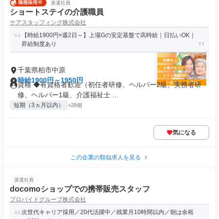
派遣社員
ショートステイの介護職員
ケアスタッフィング株式会社
【時給1900円×週2日～】上場Gの安定基盤で高時給｜日払いOK｜
昇給制度あり
千葉県柏市中原
時給1900円～1950円
資格 ◆有資格者歓迎（初任者研修、ヘルパー2級、実務者研
修、ヘルパー1級、介護福祉士 ...
短期（3ヵ月以内）
+28個
気になる
この企業の類似求人を見る
派遣社員
docomoショップでの携帯販売スタッフ
プロバイドグループ株式会社
次世代キャリア採用／20代活躍中／残業月10時間以内／朝は余裕