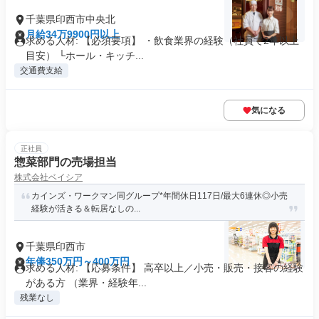
千葉県印西市中央北
月給34万9900円以上
求める人材: 【必須要項】 ・飲食業界の経験（社員で2年以上
目安） └ホール・キッチ...
交通費支給
気になる
正社員
惣菜部門の売場担当
株式会社ベイシア
カインズ・ワークマン同グループ*年間休日117日/最大6連休◎小売
経験が活きる＆転居なしの...
千葉県印西市
年俸350万円～400万円
求める人材: 【応募条件】 高卒以上／小売・販売・接客の経験
がある方 （業界・経験年...
残業なし