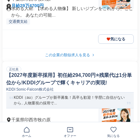
月給29万4700円
求める人材: 【求める人物像】 新しいジブンをこれから、ここ
から。 あなたの可能...
交通費支給
気になる
この企業の類似求人を見る
正社員
【2027年度新卒採用】初任給294,700円⭐️残業代は1分単
位から!KDDIグループで輝くキャリアの実現!
KDDI Sonic-Falcon株式会社
KDDI（au）グループが新卒募集！高卒も歓迎！学歴に自信がない
から.. 人物重視の採用で...
千葉県印西市牧の原
月給29万4700円
求める人材: 【求める人物像】 新しいジブンをこれから、ここ
から。 あなたの可能...
ホーム
オファー
気になる