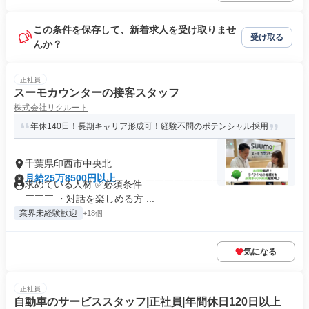
この条件を保存して、新着求人を受け取りませ
受け取る
んか？
正社員
スーモカウンターの接客スタッフ
株式会社リクルート
年休140日！長期キャリア形成可！経験不問のポテンシャル採用
千葉県印西市中央北
月給25万8500円以上
求めている人材 ✅必須条件 ￣￣￣￣￣￣￣￣￣￣￣￣￣￣￣
￣￣￣ ・対話を楽しめる方 ...
業界未経験歓迎
+18個
気になる
正社員
自動車のサービススタッフ|正社員|年間休日120日以上