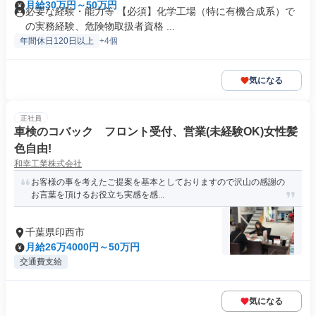
月給30万円～50万円
必要な経験・能力等 【必須】化学工場（特に有機合成系）で
の実務経験、危険物取扱者資格 ...
年間休日120日以上
+4個
気になる
正社員
車検のコバック フロント受付、営業(未経験OK)女性髪
色自由!
和幸工業株式会社
お客様の事を考えたご提案を基本としておりますので沢山の感謝の
お言葉を頂けるお役立ち実感を感...
千葉県印西市
月給26万4000円～50万円
交通費支給
気になる