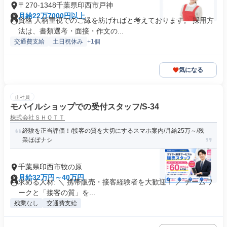
〒270-1348千葉県印西市戸神
月給22万7000円以上
資格 人柄重視でのご縁を紡げればと考えております。 採用方
法は、書類選考・面接・作文の...
交通費支給
土日祝休み
+1個
気になる
正社員
モバイルショップでの受付スタッフ/S-34
株式会社ＳＨＯＴＴ
経験を正当評価！/接客の質を大切にするスマホ案内/月給25万～/残
業ほぼナシ
千葉県印西市牧の原
月給32万円～40万円
求める人材: ＼ 携帯販売・接客経験者を大歓迎！ ／ チームワ
ークと「接客の質」を...
残業なし
交通費支給