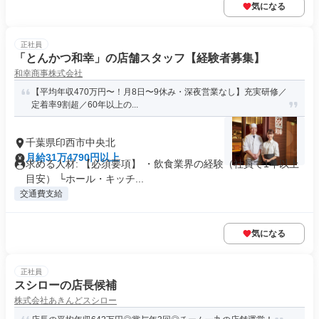
気になる
正社員
「とんかつ和幸」の店舗スタッフ【経験者募集】
和幸商事株式会社
【平均年収470万円〜！月8日〜9休み・深夜営業なし】充実研修／
定着率9割超／60年以上の...
千葉県印西市中央北
月給31万4790円以上
求める人材: 【必須要項】 ・飲食業界の経験（社員で1年以上
目安） └ホール・キッチ...
交通費支給
気になる
正社員
スシローの店長候補
株式会社あきんどスシロー