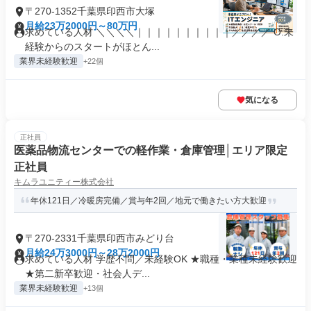
〒270-1352千葉県印西市大塚
月給23万2000円～80万円
求めている人材 ＼＼＼＼｜｜｜｜｜｜｜｜｜｜／／／／ O.未
経験からのスタートがほとん...
業界未経験歓迎
+22個
気になる
正社員
医薬品物流センターでの軽作業・倉庫管理│エリア限定
正社員
キムラユニティー株式会社
年休121日／冷暖房完備／賞与年2回／地元で働きたい方大歓迎
〒270-2331千葉県印西市みどり台
月給24万3000円～28万2000円
求めている人材 学歴不問／未経験OK ★職種・業種未経験歓迎
★第二新卒歓迎・社会人デ...
業界未経験歓迎
+13個