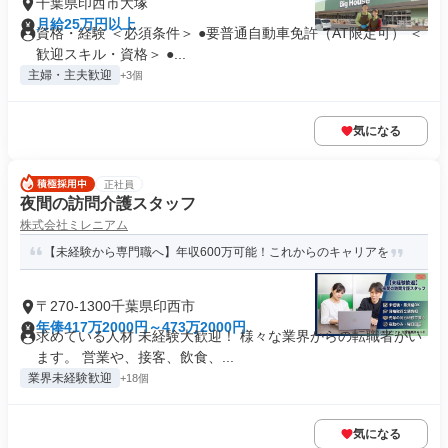
千葉県印西市大塚
月給25万円以上
資格・経験 ＜必須条件＞ ●要普通自動車免許（AT限定可） ＜
歓迎スキル・資格＞ ●...
主婦・主夫歓迎
+3個
気になる
正社員
夜間の訪問介護スタッフ
株式会社ミレニアム
【未経験から専門職へ】年収600万可能！これからのキャリアを
〒270-1300千葉県印西市
年俸417万2000円～473万2000円
求めている人材 未経験大歓迎！ 様々な業界からの転職者がい
ます。 営業や、接客、飲食、...
業界未経験歓迎
+18個
気になる