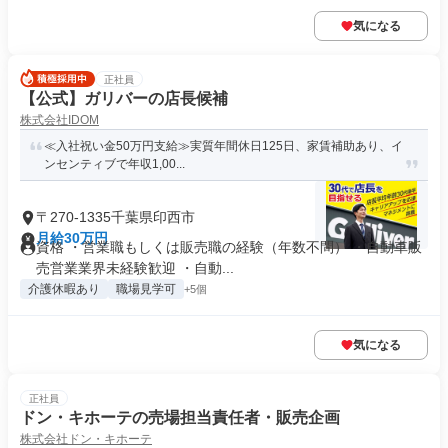
気になる
正社員
【公式】ガリバーの店長候補
株式会社IDOM
≪入社祝い金50万円支給≫実質年間休日125日、家賃補助あり、イ
ンセンティブで年収1,00...
〒270-1335千葉県印西市
月給30万円
資格 ・営業職もしくは販売職の経験（年数不問） ・自動車販
売営業業界未経験歓迎 ・自動...
介護休暇あり
職場見学可
+5個
気になる
正社員
ドン・キホーテの売場担当責任者・販売企画
株式会社ドン・キホーテ