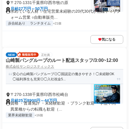
〒270-1331千葉県印西市牧の原
月給27万円～50万円
求めている人材 ✨住宅営業未経験の20代30代が活躍中 ○リフ
ォーム営業 ○自動車販売...
歩合給あり
ランチタイム
+21個
気になる
NEW
正社員
山崎製パングループのルート配送スタッフ/3:00~12:00
株式会社サンロジスティックス
安心の山崎製パングループ◎◯国認定の働きやすさ！◯未経験OK
◯福利厚生も充実◎◯入社祝金5...
〒270-1338千葉県印西市松崎台
月給25万8900円～44万円
資格 ・普通免許 ・未経験歓迎 ・ブランク歓迎 ・学歴不問 ・
異業種からの転職も歓迎（...
業界未経験歓迎
+16個