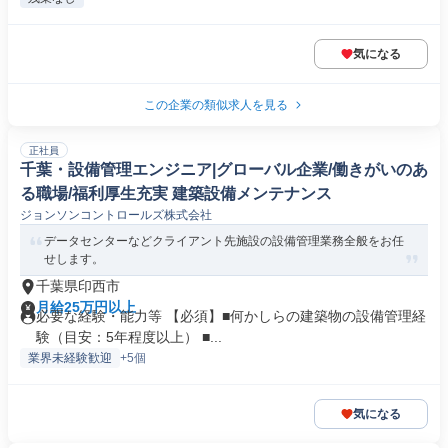
気になる
この企業の類似求人を見る
正社員
千葉・設備管理エンジニア|グローバル企業/働きがいのあ
る職場/福利厚生充実 建築設備メンテナンス
ジョンソンコントロールズ株式会社
データセンターなどクライアント先施設の設備管理業務全般をお任
せします。
千葉県印西市
月給25万円以上
必要な経験・能力等 【必須】■何かしらの建築物の設備管理経
験（目安：5年程度以上） ■...
業界未経験歓迎
+5個
気になる