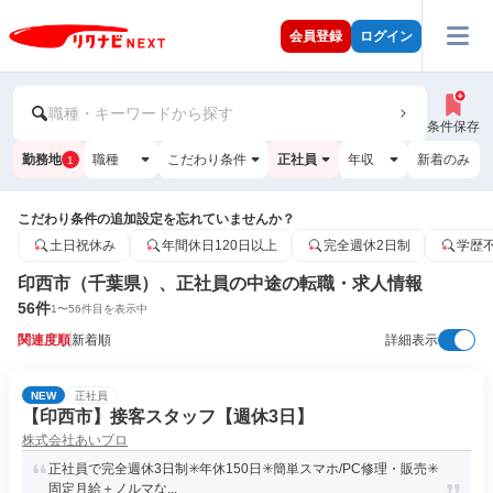
会員登録
ログイン
職種・キーワードから探す
条件保存
勤務地
職種
こだわり条件
正社員
年収
新着のみ
1
こだわり条件の追加設定を忘れていませんか？
土日祝休み
年間休日120日以上
完全週休2日制
学歴
印西市（千葉県）、正社員の中途の転職・求人情報
56
件
1
〜
56
件目を表示中
関連度順
新着順
詳細表示
NEW
正社員
【印西市】接客スタッフ【週休3日】
株式会社あいプロ
正社員で完全週休3日制✳️年休150日✳️簡単スマホ/PC修理・販売✳️
固定月給＋ノルマな...