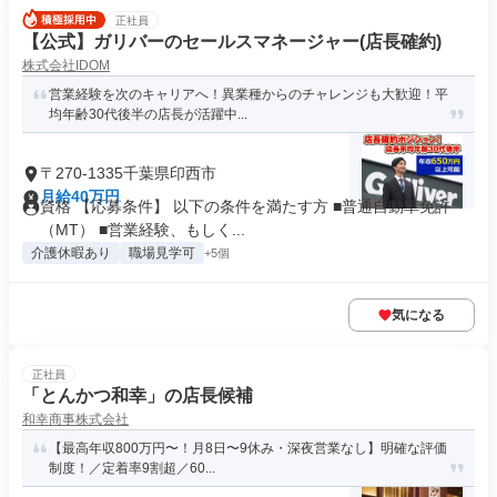
正社員
【公式】ガリバーのセールスマネージャー(店長確約)
株式会社IDOM
営業経験を次のキャリアへ！異業種からのチャレンジも大歓迎！平
均年齢30代後半の店長が活躍中...
〒270-1335千葉県印西市
月給40万円
資格 【応募条件】 以下の条件を満たす方 ■普通自動車免許
（MT） ■営業経験、もしく...
介護休暇あり
職場見学可
+5個
気になる
正社員
「とんかつ和幸」の店長候補
和幸商事株式会社
【最高年収800万円〜！月8日〜9休み・深夜営業なし】明確な評価
制度！／定着率9割超／60...