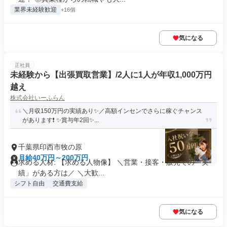
業界未経験歓迎
+16個
気になる
正社員
未経験から【出張買取営業】/2人に1人が年収1,000万円
越え
株式会社いーふらん
＼月収150万円の実績あり✨／高額インセンでさらに稼ぐチャンス
があります❗ ✨賞与年2回✨...
千葉県印西市牧の原
月給40万円～200万円
求める人材: 【求める人物像】 ＼営業・接客・販売での「実
績」がある方は／ ＼大歓...
シフト自由
交通費支給
気になる