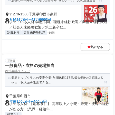
店長の平均年収642万円◎賞与年3回◎チーム一丸の店舗運営！
〒270-1360千葉県印西市泉野
月給26万円～43万6000円
求めている人材 学歴不問／職種未経験歓迎／業種未経験歓迎
／社会人未経験歓迎／第二新卒歓...
制服あり
業界未経験歓迎
+36個
気になる
正社員
一般食品・衣料の売場担当
株式会社ベイシア
業界トップクラスの安定企業*年間休日117日/最大6連休◎前職より
休日・収入面を改善できる...
千葉県印西市
年俸350万円～400万円
求める人材: 【応募条件】 高卒以上／小売・販売・接客の経験
がある方 （業界・経験年...
残業なし