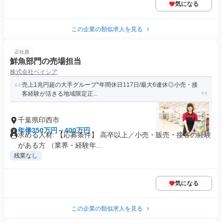
気になる
この企業の類似求人を見る
正社員
鮮魚部門の売場担当
株式会社ベイシア
売上1兆円超の大手グループ*年間休日117日/最大6連休◎小売・接
客経験が活きる地域限定正...
千葉県印西市
年俸350万円～400万円
求める人材: 【応募条件】 高卒以上／小売・販売・接客の経験
がある方 （業界・経験年...
残業なし
気になる
この企業の類似求人を見る