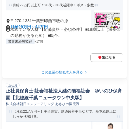
月給29万円以上可＊20代・30代活躍中！ポスト多数
〒270-1331千葉県印西市牧の原
月給29万円～44万円
求めている人材 【応募資格・必須条件】 ■18歳以上（深夜帯
の勤務があるため） ■既卒...
業界未経験歓迎
+17個
気になる
この企業の類似求人を見る
正社員
正社員保育士|社会福祉法人結の陽福祉会 ゆいのひ保育
園【北総線千葉ニュータウン中央駅】
株式会社朝日エンジニアリング-あさひの園児課
【月給22.7万円～】手当充実。処遇改善手当などで、基本給以上に
しっかり稼げる。