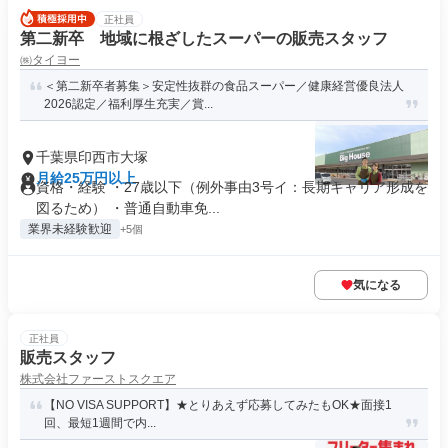
正社員
第二新卒 地域に根ざしたスーパーの販売スタッフ
㈱タイヨー
＜第二新卒者募集＞安定性抜群の食品スーパー／健康経営優良法人
2026認定／福利厚生充実／賞...
千葉県印西市大塚
月給25万円以上
資格・経験 ・27歳以下（例外事由3号イ：長期キャリア形成を
図るため） ・普通自動車免...
業界未経験歓迎
+5個
気になる
正社員
販売スタッフ
株式会社ファーストスクエア
【NO VISA SUPPORT】★とりあえず応募してみたもOK★面接1
回、最短1週間で内...