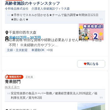
高齢者施設のキッチンスタッフ
令和食品株式会社 介護⽼⼈保健施設ヴィラ⼤森
★手作りでスキルが活かせる★チームで協力調理★年間休日121日
★賄いあり★
千葉県印西市大森
月給23万円～30万円
応募資格 特別な資格や経験は必要ありません♪ 性別・学歴は
不問！ ※未経験の方やブラン...
主婦・主夫歓迎
車通勤OK
+8個
気になる
正社員
青果部門
㈱タイヨー
安定性抜群の食品スーパー勤務／健康経営優良法人2026認定／福
利厚生充実／賞与年2回