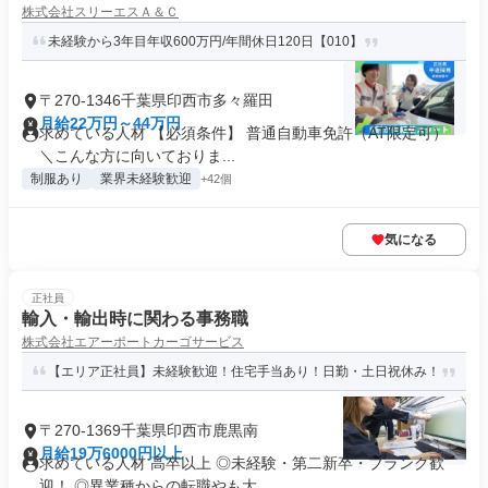
株式会社スリーエスＡ＆Ｃ
未経験から3年目年収600万円/年間休日120日【010】
〒270-1346千葉県印西市多々羅田
月給22万円～44万円
求めている人材 【必須条件】 普通自動車免許（AT限定可）
＼こんな方に向いておりま...
制服あり
業界未経験歓迎
+42個
気になる
正社員
輸入・輸出時に関わる事務職
株式会社エアーポートカーゴサービス
【エリア正社員】未経験歓迎！住宅手当あり！日勤・土日祝休み！
〒270-1369千葉県印西市鹿黒南
月給19万6000円以上
求めている人材 高卒以上 ◎未経験・第二新卒・ブランク歓
迎！ ◎異業種からの転職やも大...