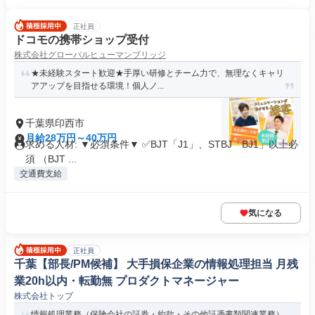
正社員
ドコモの携帯ショップ受付
株式会社グローバルヒューマンブリッジ
★未経験スタート歓迎★手厚い研修とチーム力で、無理なくキャリ
アアップを目指せる環境！個人ノ...
千葉県印西市
月給28万円～40万円
求める人材: ▼必須条件▼ ✅BJT「J1」、STBJ「BJ1」以上必
須 （BJT ...
交通費支給
気になる
正社員
千葉【部長/PM候補】 大手損保企業の情報処理担当 月残
業20h以内・転勤無 プロダクトマネージャー
株式会社トップ
情報処理業務（保険会社の証券・約款・その他証憑書類関連業務）