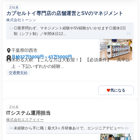
正社員
カプセルトイ専門店の店舗運営とSVのマネジメント
株式会社トーシン
◎業界問わず、マネジメント経験やSV経験がいかせます◎週休2日
制（シフト制）／年間休日12...
千葉県印西市
月給32万5000円～43万5000円
求める人材: 【こんな方は大歓迎！】 【必須条件】 ・高卒以
上 ・下記いずれかの経験...
交通費支給
気になる
正社員
ITシステム運用担当
株式会社エスアイイー
未経験から手に職｜最大3ヶ月研修ありで、エンジニアデビュー✨