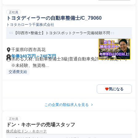
正社員
トヨタディーラーの自動車整備士/C_79060
トヨタカローラ千葉株式会社
【印西市×整備士】トヨタ/スポットクーラー完備/経験不問
千葉県印西市高花
年俸340万円～740万円
求める人材: 自動車整備士3級|普通自動車免許 ※AT限定不可
※未経験、無資格...
交通費支給
気になる
この企業の類似求人を見る
正社員
ドン・キホーテの売場スタッフ
株式会社ドン・キホーテ