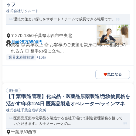
ッフ
株式会社リクルート
理想の住まい探しをサポート！チームで成長できる職場です。
〒270-1350千葉県印西市中央北
月給25万8500円
資格 ◎ 高卒以上 ◎ お客様のご要望を親身に聞いて相談にの
れる方 ◎ 相手の役に立ち...
業界未経験歓迎
+16個
気になる
正社員
【千葉/製造管理】化成品・医薬品原薬製造/危険物資格を
活かす/年休124日 医薬品製造オペレーター/ラインマネー
株式会社千葉合成研究所
ジャー
医薬品原薬や化学品を製造する当社工場にて製造管理業務を担って
いただきます。大手メーカーとの...
千葉県印西市