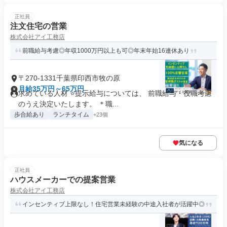
正社員
注文住宅の営業
株式会社アイ工務店
前職給与考慮◎年収1000万円以上も可◎年末年始16連休あり
〒270-1331千葉県印西市牧の原
月給35万円～65万円
求めている人材 ⭐提示給与については、 前職給与・役職考慮
のうえ決定いたします。 ＊職...
歩合給あり
ランチタイム
+23個
気になる
正社員
ハウスメーカーでの提案営業
株式会社アイ工務店
インセンティブ上限なし！住宅営業未経験の中途入社者が活躍中◎