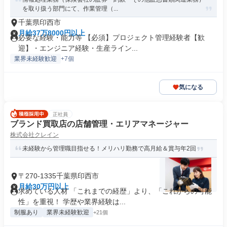
を取り扱う部門にて、作業管理（...
千葉県印西市
月給37万8000円以上
必要な経験・能力等 【必須】プロジェクト管理経験者【歓
迎】・エンジニア経験・生産ライン...
業界未経験歓迎
+7個
気になる
正社員
ブランド買取店の店舗管理・エリアマネージャー
株式会社クレイン
未経験から管理職目指せる！メリハリ勤務で高月給＆賞与年2回
〒270-1335千葉県印西市
月給30万円以上
求めている人材 「これまでの経歴」より、「これからの可能
性」を重視！ 学歴や業界経験は...
制服あり
業界未経験歓迎
+21個