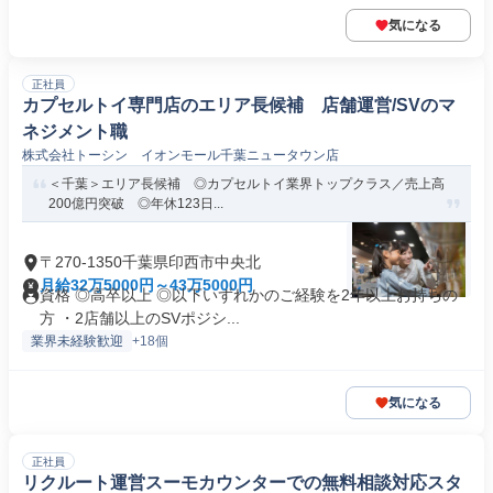
気になる
正社員
カプセルトイ専門店のエリア長候補 店舗運営/SVのマ
ネジメント職
株式会社トーシン イオンモール千葉ニュータウン店
＜千葉＞エリア長候補 ◎カプセルトイ業界トップクラス／売上高
200億円突破 ◎年休123日...
〒270-1350千葉県印西市中央北
月給32万5000円～43万5000円
資格 ◎高卒以上 ◎以下いずれかのご経験を2年以上お持ちの
方 ・2店舗以上のSVポジシ...
業界未経験歓迎
+18個
気になる
正社員
リクルート運営スーモカウンターでの無料相談対応スタ