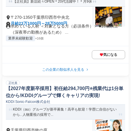
【正社員】新店続々OPEN＊20代活躍中！＊月9休
〒270-1350千葉県印西市中央北
月給23万1000円～28万5000円
求めている人材 ＜対象となる方（必須条件）＞ ■18歳以上
（深夜帯の勤務があるため） ...
業界未経験歓迎
+16個
気になる
この企業の類似求人を見る
正社員
【2027年度新卒採用】初任給294,700円⭐️残業代は1分単
位から!KDDIグループで輝くキャリアの実現!
KDDI Sonic-Falcon株式会社
KDDI（au）グループが新卒募集！高卒も歓迎！学歴に自信がない
から.. 人物重視の採用で...
千葉県印西市牧の原