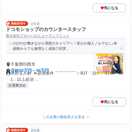
気になる
正社員
ドコモショップのカウンタースタッフ
株式会社グローバルヒューマンブリッジ
のびのび働きながら理想のキャリアへ！安心の個人ノルマなし♪未
経験からでも無理なく成長◎充実...
千葉県印西市
月給28万円～40万円
求める人材: ⏩必須条件 ￣￣￣￣￣ ✅BJT「J1」、STBJ「BJ
1」以上必須 ...
交通費支給
気になる
この企業の類似求人を見る
正社員