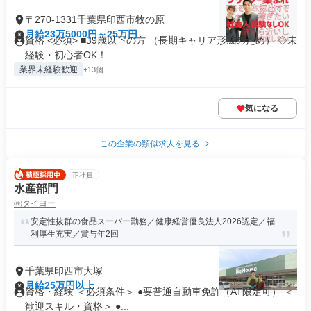
〒270-1331千葉県印西市牧の原
月給23万5000円～25万円
資格 <必須> ■39歳以下の方 （長期キャリア形成のため） ◇未
経験・初心者OK！...
業界未経験歓迎
+13個
気になる
この企業の類似求人を見る
正社員
水産部門
㈱タイヨー
安定性抜群の食品スーパー勤務／健康経営優良法人2026認定／福
利厚生充実／賞与年2回
千葉県印西市大塚
月給25万円以上
資格・経験 ＜必須条件＞ ●要普通自動車免許（AT限定可） ＜
歓迎スキル・資格＞ ●...