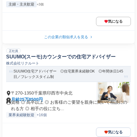
主婦・主夫歓迎
+3個
気になる
この企業の類似求人を見る
正社員
SUUMO(スーモ)カウンターでの住宅アドバイザー
株式会社リクルート
SUUMO住宅アドバイザー ◎住宅業界未経験OK ◎年間休日145
日／フレックスタイム制
〒270-1350千葉県印西市中央北
月給25万8500円
資格 ◎ 高卒以上 ◎ お客様のご要望を親身に聞いて相談にの
れる方 ◎ 相手の役に立ち...
業界未経験歓迎
+16個
気になる