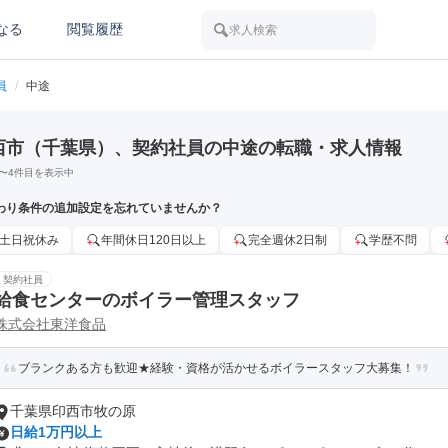
なる
閲覧履歴
求人検索
員
/
中途
西市（千葉県）、契約社員の中途の転職・求人情報
〜
4
件目を表示中
わり条件の追加設定を忘れていませんか？
土日祝休み
年間休日120日以上
完全週休2日制
学歴不問
契約社員
給食センターのボイラー管理スタッフ
株式会社東洋食品
ブランクある方も歓迎★経験・資格が活かせるボイラースタッフ大募集！
千葉県印西市牧の原
日給1万円以上