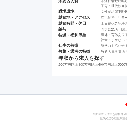
求める人材
未経験者歓迎
経
子育て世代歓迎
職場環境
女性が活躍中
外
勤務地・アクセス
在宅勤務（リモ
勤務時間・休日
土日祝休み
完全
給与
固定給25万円以
待遇・福利厚生
産休・育休あり
社食・まかない
仕事の特徴
語学力を活かせ
募集・選考の特徴
急募
大量募集
面
年収から求人を探す
200万円以上
300万円以上
400万円以上
500
全国の求人情報を勤務地や
職務経歴や転職希望