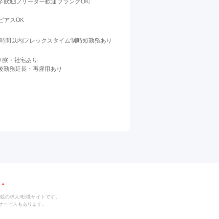
卒歓迎
フリーター歓迎
ブランクOK
ピアスOK
0時間以内
フレックスタイム制
時短勤務あり
り
寮・社宅あり
後勤務延長・再雇用あり
載の求人/転職サイトです。
サービスもあります。