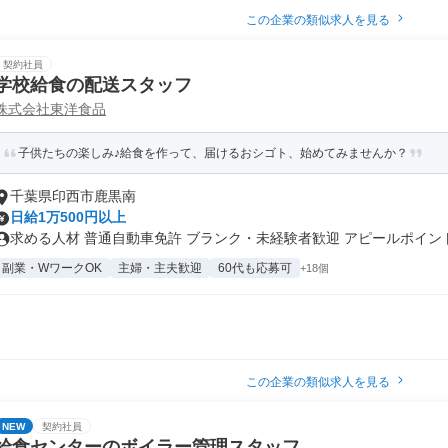
この企業の類似求人を見る
契約社員
学校給食の配送スタッフ
株式会社東洋食品
子供たちの楽しみ♪給食を作って、届けるおシゴト、始めてみませんか？
千葉県印西市鹿黒南
日給1万500円以上
求める人材 普通自動車免許 ブランク・未経験者歓迎 アピールポイント.
副業・WワークOK
主婦・主夫歓迎
60代も応募可
+18個
この企業の類似求人を見る
NEW
契約社員
給食センターのボイラー管理スタッフ