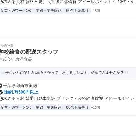
求める人材 資格不要、入社後に講習有 アピールポイント ◇40代・5..
副業・WワークOK
主婦・主夫歓迎
60代も応募可
+18個
契約社員
学校給食の配送スタッフ
株式会社東洋食品
子供たちの楽しみ♪給食を作って、届けるおシゴト、始めてみませんか？
千葉県印西市美瀬
日給1万500円以上
求める人材 普通自動車免許 ブランク・未経験者歓迎 アピールポイント.
副業・WワークOK
主婦・主夫歓迎
60代も応募可
+18個