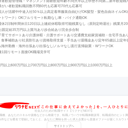
験者歓迎
管理職・マネジメント経験歓迎
年齢不問
大卒以上
学歴不問
第二新卒歓迎
既
障がい者歓迎
転職回数不問
60代も応募可
70代も応募可
国人が活躍中
中途入社50％以上
高定着率
服装自由
ひげOK
髪型・髪色自由
ネイルOK
ートワーク）OK
フルリモート
転勤なし
車・バイク通勤OK
週休2日制
年間休日120日以上
連続休暇取得可能
残業なし（原則定時退社）
残業月2
上
固定給35万円以上
賞与あり
歩合給あり
完全歩合制
子育てサポートあり
介護休暇・介護サポートあり
交通費支給
家賃補助・住宅手当あ
・食事補助あり
社員割引あり
資格取得支援・手当あり
退職金あり
定年65歳以上
定年
る
海外勤務・海外出張あり
出張なし
ノルマなし
直行直帰
副業・WワークOK
接1回
リモート面接OK
職場見学可
万円以上
600万円以上
700万円以上
800万円以上
900万円以上
1000万円以上
社会人のための転職サイト【リクナビNEXT】
職種、あなたのスキルや資格などから検索でき、転職ノウハウや転職体験談等、転職成功のヒント満
条件などを匿名で登録しておくと、あなたに興味を持った求人企業から直接オファーが届くスカウト
サイトトップへ