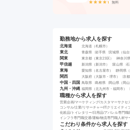
無料
勤務地から求人を探す
北海道
北海道
（
札幌市
）
東北
青森県
岩手県
宮城県
（
仙台
関東
東京都
（
東京23区
）
神奈川
甲信越
新潟県
（
新潟市
）
富山県
石
東海
愛知県
（
名古屋市
）
静岡県
（
関西
大阪府
（
大阪市
・
堺市
）
京都
中国・四国
鳥取県
島根県
岡山県
（
岡山
九州・沖縄
福岡県
（
北九州市
・
福岡市
）
職種から求人を探す
営業
企画/マーケティング/カスタマーサクセ
コンサル/士業/リサーチャー
IT
クリエイティブ
化粧品/トイレタリー/日用品/アパレル専門職
インフラ専門職
交通/運輸/物流専門職
人材サ
こだわり条件から求人を探す