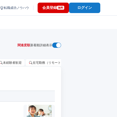
会員登録
ログイン
転職成功ノウハウ
無料
関連度順
新着順
詳細表示
未経験者歓迎
在宅勤務（リモートワーク）OK
家賃補助・住宅手当