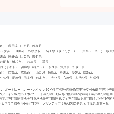
市
）
秋田県
山形県
福島県
県
（
横浜市
・
川崎市
・
相模原市
）
埼玉県
（
さいたま市
）
千葉県
（
千葉市
）
茨城
川県
福井県
山梨県
長野県
静岡市
・
浜松市
）
岐阜県
三重県
府
（
京都市
）
兵庫県
（
神戸市
）
奈良県
滋賀県
和歌山県
市
）
広島県
（
広島市
）
山口県
徳島県
香川県
愛媛県
高知県
佐賀県
長崎県
熊本県
（
熊本市
）
大分県
宮崎県
鹿児島県
沖縄県
ス/サポート
コーポレートスタッフ
SCM/生産管理/購買/物流
事務/受付/秘書/翻訳
小売
/デザイン職
建築/土木/プラント専門職
不動産専門職
機械/電気/電子製品専門職
化学
医薬品専門職
医療機器/理化学機器専門職
医療/福祉専門職
金融専門職
食品/香料/飼
ービス専門職
教育/保育専門職
エグゼクティブ
学術研究
公務員/団体職員/農林水産