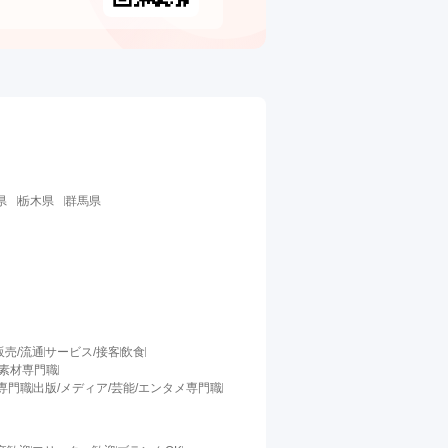
県
栃木県
群馬県
販売/流通
サービス/接客
飲食
/素材専門職
料専門職
出版/メディア/芸能/エンタメ専門職