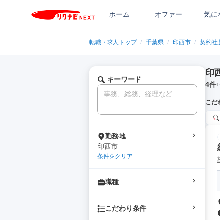
ホーム
オファー
気に
転職・求人トップ
/
千葉県
/
印西市
/
契約社
印
キーワード
4
件
1
こだ
勤務地
印西市
条件をクリア
職種
こだわり条件