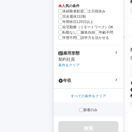
人気の条件
未経験者歓迎
土日祝休み
完全週休2日制
年間休日120日以上
在宅勤務（リモートワーク）OK
転勤なし
服装自由
年齢不問
学歴不問
語学力を活かせる
雇用形態
契約社員
条件をクリア
年収
すべての条件をクリア
新着のみ
検索