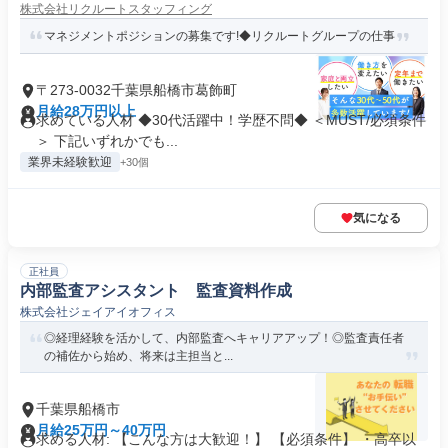
株式会社リクルートスタッフィング
マネジメントポジションの募集です!◆リクルートグループの仕事
〒273-0032千葉県船橋市葛飾町
月給28万円以上
求めている人材 ◆30代活躍中！学歴不問◆ ＜MUST/必須条件
＞ 下記いずれかでも...
業界未経験歓迎
+30個
気になる
正社員
内部監査アシスタント 監査資料作成
株式会社ジェイアイオフィス
◎経理経験を活かして、内部監査へキャリアアップ！◎監査責任者
の補佐から始め、将来は主担当と...
千葉県船橋市
月給25万円～40万円
求める人材: 【こんな方は大歓迎！】 【必須条件】 ・高卒以