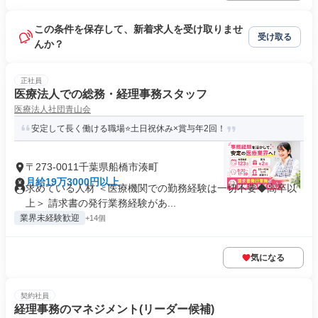
この条件を保存して、新着求人を受け取りませ
受け取る
んか？
正社員
医療法人での総務・経理事務スタッフ
医療法人社団青山会
安定して長く働ける職場⭐土日祝休み×賞与年2回！
〒273-0011千葉県船橋市湊町
月給19万3000円以上
求めている人材 ＜医療機関での勤務経験は一切不要◆高卒以
上＞ 請求書の発行業務経験があ...
業界未経験歓迎
+14個
気になる
契約社員
経理事務のマネジメント(リーダー候補)