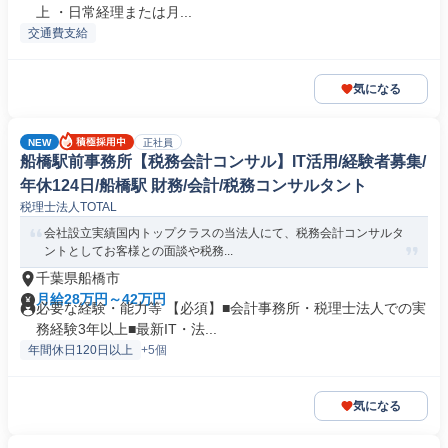
上 ・日常経理または月...
交通費支給
気になる
NEW
正社員
船橋駅前事務所【税務会計コンサル】IT活用/経験者募集/
年休124日/船橋駅 財務/会計/税務コンサルタント
税理士法人TOTAL
会社設立実績国内トップクラスの当法人にて、税務会計コンサルタ
ントとしてお客様との面談や税務...
千葉県船橋市
月給28万円～42万円
必要な経験・能力等 【必須】■会計事務所・税理士法人での実
務経験3年以上■最新IT・法...
年間休日120日以上
+5個
気になる