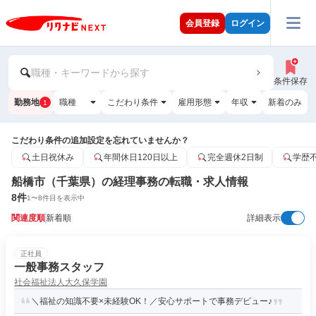
会員登録
ログイン
職種・キーワードから探す
条件保存
勤務地
職種
こだわり条件
雇用形態
年収
新着のみ
1
こだわり条件の追加設定を忘れていませんか？
土日祝休み
年間休日120日以上
完全週休2日制
学歴
船橋市（千葉県）の経理事務の転職・求人情報
8
件
1
〜
8
件目を表示中
関連度順
新着順
詳細表示
正社員
一般事務スタッフ
社会福祉法人大久保学園
＼福祉の知識不要×未経験OK！／安心サポートで事務デビュー♪