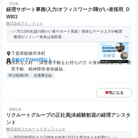
正社員
経理サポート事務/入力/オフィスワーク/障がい者採用_D
WI03
株式会社アイ・ドット
✅月2,000名超の障がい者サポート実績！簡単なデータ入力や帳票
整理がメイン＊将来は他部署...
千葉県船橋市本町
月給23万7000円以上
求める人材: ・障害者手帳をお持ちの方 ※身体障害者手帳、療
育手帳、精神障害者保健福...
即日勤務OK
交通費支給
気になる
派遣社員
リクルートグループの正社員|未経験歓迎の経理アシスタ
ント
株式会社リクルートスタッフィング
原則定時退社＆土日祝休＆年休125日＆賞与あり＆転勤なし