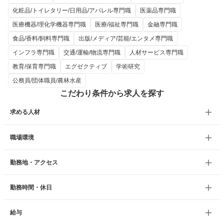
化粧品/トイレタリー/日用品/アパレル専門職
医薬品専門職
医療機器/理化学機器専門職
医療/福祉専門職
金融専門職
食品/香料/飼料専門職
出版/メディア/芸能/エンタメ専門職
インフラ専門職
交通/運輸/物流専門職
人材サービス専門職
教育/保育専門職
エグゼクティブ
学術研究
公務員/団体職員/農林水産
こだわり条件から求人を探す
求める人材
職場環境
勤務地・アクセス
勤務時間・休日
給与