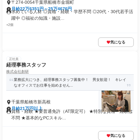
〒274-0054千葉県船橋市金堀町
月給22万6351円～25万4676円
求めている人材 ◎資格・経験・学歴不問 ◎20代・30代若手活
躍中 ◎福祉の知識・施設...
+2個
気になる
正社員
経理事務スタッフ
株式会社創研
業務拡大につき、経理事務スタッフ募集中！ 男女歓迎！ キレイ
なオフィスでお仕事を始めません...
千葉県船橋市新高根
月給21万円以上
資格・経験 ★要普通免許（AT限定可） ★特別な資格・経験は
不問 ★基本的なPCスキル...
気になる