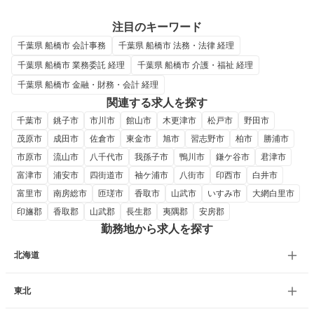
注目のキーワード
千葉県 船橋市 会計事務
千葉県 船橋市 法務・法律 経理
千葉県 船橋市 業務委託 経理
千葉県 船橋市 介護・福祉 経理
千葉県 船橋市 金融・財務・会計 経理
関連する求人を探す
千葉市
銚子市
市川市
館山市
木更津市
松戸市
野田市
茂原市
成田市
佐倉市
東金市
旭市
習志野市
柏市
勝浦市
市原市
流山市
八千代市
我孫子市
鴨川市
鎌ケ谷市
君津市
富津市
浦安市
四街道市
袖ケ浦市
八街市
印西市
白井市
富里市
南房総市
匝瑳市
香取市
山武市
いすみ市
大網白里市
印旛郡
香取郡
山武郡
長生郡
夷隅郡
安房郡
勤務地から求人を探す
北海道
東北