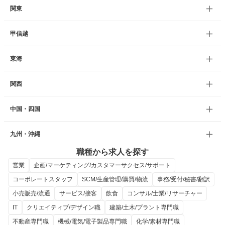
関東
甲信越
東海
関西
中国・四国
九州・沖縄
職種から求人を探す
営業
企画/マーケティング/カスタマーサクセス/サポート
コーポレートスタッフ
SCM/生産管理/購買/物流
事務/受付/秘書/翻訳
小売販売/流通
サービス/接客
飲食
コンサル/士業/リサーチャー
IT
クリエイティブ/デザイン職
建築/土木/プラント専門職
不動産専門職
機械/電気/電子製品専門職
化学/素材専門職