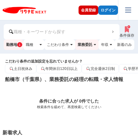
会員登録
ログイン
職種・キーワードから探す
条件保存
勤務地
職種
こだわり条件
業務委託
年収
新着のみ
1
こだわり条件の追加設定を忘れていませんか？
土日祝休み
年間休日120日以上
完全週休2日制
学歴
船橋市（千葉県）、業務委託の経理の転職・求人情報
条件に合った求人が 0件でした
検索条件を緩めて、再度検索してください
新着求人