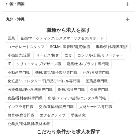
中国・四国
九州・沖縄
職種から求人を探す
営業
企画/マーケティング/カスタマーサクセス/サポート
コーポレートスタッフ
SCM/生産管理/購買/物流
事務/受付/秘書/翻訳
小売販売/流通
サービス/接客
飲食
コンサル/士業/リサーチャー
IT
クリエイティブ/デザイン職
建築/土木/プラント専門職
不動産専門職
機械/電気/電子製品専門職
化学/素材専門職
化粧品/トイレタリー/日用品/アパレル専門職
医薬品専門職
医療機器/理化学機器専門職
医療/福祉専門職
金融専門職
食品/香料/飼料専門職
出版/メディア/芸能/エンタメ専門職
インフラ専門職
交通/運輸/物流専門職
人材サービス専門職
教育/保育専門職
エグゼクティブ
学術研究
公務員/団体職員/農林水産
こだわり条件から求人を探す