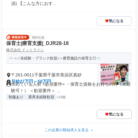
須) 【こんな方におす...
気になる
契約社員
保育士|療育支援|_DJR28-18
株式会社 ドットライン
＜✅未経験・ブランク歓迎♪＞療育施設の保育士◎
〒261-0011千葉県千葉市美浜区真砂
月給27万円～50万円
求めている人材 <必須要件> ・保育士資格をお持ちの方（未経
験可！） ＜歓迎要件＞ ...
制服あり
業界未経験歓迎
+23個
気になる
この企業の類似求人を見る