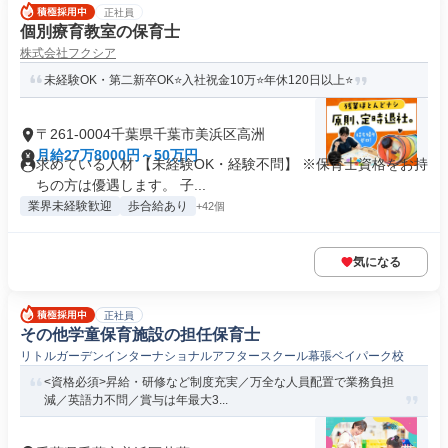
正社員
個別療育教室の保育士
株式会社フクシア
未経験OK・第二新卒OK⭐入社祝金10万⭐年休120日以上⭐
〒261-0004千葉県千葉市美浜区高洲
月給27万8000円～50万円
求めている人材 【未経験OK・経験不問】 ※保育士資格をお持
ちの方は優遇します。 子...
業界未経験歓迎
歩合給あり
+42個
気になる
正社員
その他学童保育施設の担任保育士
リトルガーデンインターナショナルアフタースクール幕張ベイパーク校
<資格必須>昇給・研修など制度充実／万全な人員配置で業務負担
減／英語力不問／賞与は年最大3...