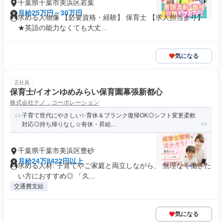
千葉県千葉市美浜区若葉
月給25万円～30万円
求める人物像 【必要資格・経験】 保育士 【求人担当より】
★英語の能力なくても大丈...
気になる
正社員
保育士/イオンゆめみらい保育園幕張新都心
株式会社テノ．コーポレーション
子育て世代にやさしい✨育休＆ブランク復帰OK◎シフト変更柔軟
対応◎持ち帰りなし☆有休・昇給...
千葉県千葉市美浜区豊砂
月給24万8422円以上
求める人材: 子育てやご家庭と両立しながら、 無理なく働きた
い方におすすめ◎ 「久...
交通費支給
気になる