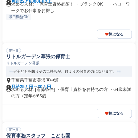
月給22万6000円以上
求める人材: ・保育士資格必須！ ・ブランクOK！ ・ハローワ
ークでお仕事をお探し...
即日勤務OK
気になる
正社員
リトルガーデン幕張の保育士
リトルガーデン幕張
✅子どもを想うその気持ちが、何よりの保育の力になります。
千葉県千葉市美浜区中瀬
月給25万円～30万円
求める人材: [応募条件] ・保育士資格をお持ちの方 ・64歳未満
の方（定年が65歳...
気になる
正社員
保育事務スタッフ こども園