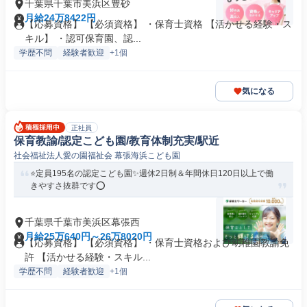
千葉県千葉市美浜区豊砂
月給24万8422円
【応募資格】 【必須資格】 ・保育士資格 【活かせる経験・ス
キル】 ・認可保育園、認...
学歴不問
経験者歓迎
+1個
気になる
正社員
保育教諭/認定こども園/教育体制充実/駅近
社会福祉法人愛の園福祉会 幕張海浜こども園
⭐定員195名の認定こども園✨週休2日制＆年間休日120日以上で働
きやすさ抜群です⭕
千葉県千葉市美浜区幕張西
月給25万640円～26万8020円
【応募資格】 【必須資格】 ・保育士資格および幼稚園教諭免
許 【活かせる経験・スキル...
学歴不問
経験者歓迎
+1個