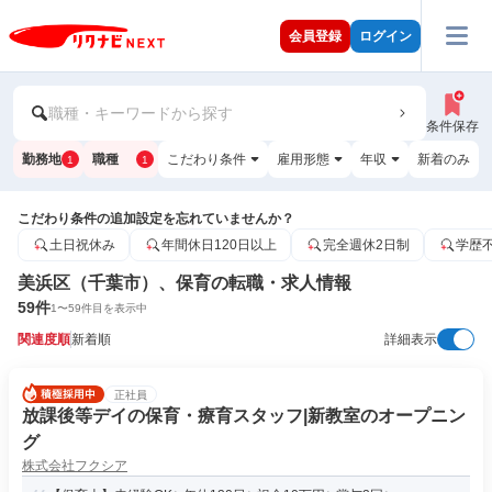
会員登録
ログイン
職種・キーワードから探す
条件保存
勤務地
職種
こだわり条件
雇用形態
年収
新着のみ
1
1
こだわり条件の追加設定を忘れていませんか？
土日祝休み
年間休日120日以上
完全週休2日制
学歴
美浜区（千葉市）、保育の転職・求人情報
59
件
1
〜
59
件目を表示中
関連度順
新着順
詳細表示
正社員
放課後等デイの保育・療育スタッフ|新教室のオープニン
グ
株式会社フクシア