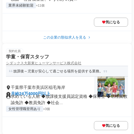
業界未経験歓迎
+11個
気になる
この企業の類似求人を見る
契約社員
学童・保育スタッフ
シダックス大新東ヒューマンサービス株式会社
放課後～児童が安心して過ごせる場所を提供する業務。
千葉県千葉市美浜区稲毛海岸
月給24万4000円以上
求めている人材 ◆放課後支援員認定資格 ◆保育士 ◆幼稚園教
諭免許 ◆教員免許 ◆社会...
女性管理職登用あり
+3個
気になる