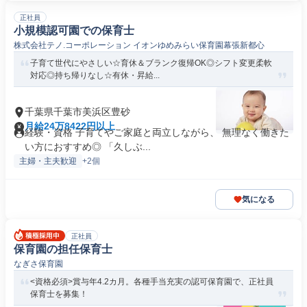
正社員
小規模認可園での保育士
株式会社テノ.コーポレーション イオンゆめみらい保育園幕張新都心
子育て世代にやさしい☆育休＆ブランク復帰OK◎シフト変更柔軟
対応◎持ち帰りなし☆有休・昇給...
千葉県千葉市美浜区豊砂
月給24万8422円以上
経験・資格 子育てやご家庭と両立しながら、 無理なく働きた
い方におすすめ◎ 「久しぶ...
主婦・主夫歓迎
+2個
気になる
正社員
保育園の担任保育士
なぎさ保育園
<資格必須>賞与年4.2カ月。各種手当充実の認可保育園で、正社員
保育士を募集！