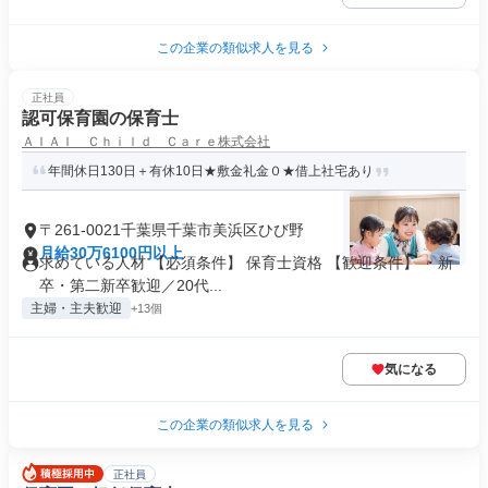
この企業の類似求人を見る
正社員
認可保育園の保育士
ＡＩＡＩ Ｃｈｉｌｄ Ｃａｒｅ株式会社
年間休日130日＋有休10日★敷金礼金０★借上社宅あり
〒261-0021千葉県千葉市美浜区ひび野
月給30万6100円以上
求めている人材 【必須条件】 保育士資格 【歓迎条件】 ・新
卒・第二新卒歓迎／20代...
主婦・主夫歓迎
+13個
気になる
この企業の類似求人を見る
正社員