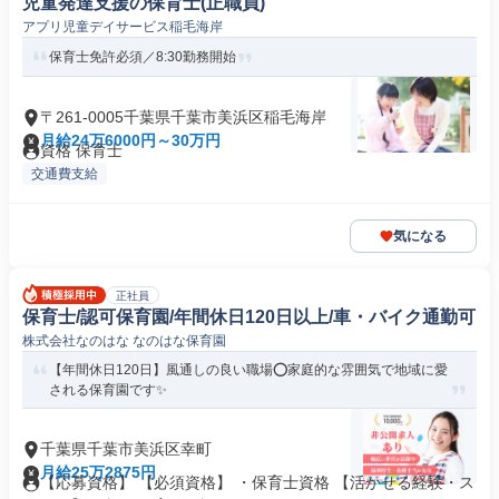
児童発達支援の保育士(正職員)
アプリ児童デイサービス稲毛海岸
保育士免許必須／8:30勤務開始
〒261-0005千葉県千葉市美浜区稲毛海岸
月給24万6000円～30万円
資格 保育士
交通費支給
気になる
正社員
保育士/認可保育園/年間休日120日以上/車・バイク通勤可
株式会社なのはな なのはな保育園
【年間休日120日】風通しの良い職場⭕家庭的な雰囲気で地域に愛
される保育園です✨
千葉県千葉市美浜区幸町
月給25万2875円
【応募資格】 【必須資格】 ・保育士資格 【活かせる経験・ス