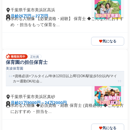
千葉県千葉市美浜区高浜
月給26万円～27万円
求める人物像 【必要資格・経験】 保育士 ◆こんな方におすす
め ・担当をもって保育を...
気になる
正社員
保育園の担任保育士
美波保育園
<資格必須>フルタイム/年休120日以上/即日OK/駅徒歩5分以内/マイ
カー通勤OK/社会...
千葉県千葉市美浜区真砂
月給21万9000円～24万2000円
求める人物像 ◆必須資格・経験 保育士 (資格必須) ◆こんな方
におすすめ ・担当を...
気になる