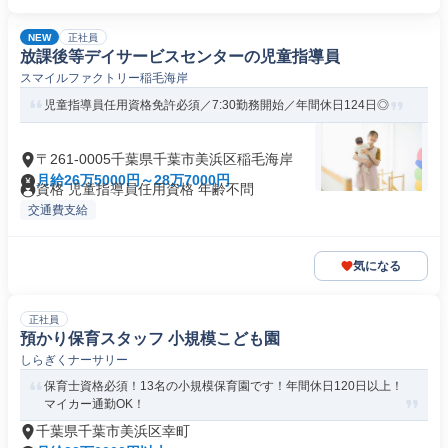
NEW
正社員
放課後等デイサービスセンターの児童指導員
スマイルファクトリー稲毛海岸
児童指導員任用資格免許必須／7:30勤務開始／年間休日124日◎
〒261-0005千葉県千葉市美浜区稲毛海岸
月給26万5000円～28万7000円
資格 児童指導員任用資格 年齢不問
交通費支給
気になる
正社員
預かり保育スタッフ 小規模こども園
しらぎくナーサリー
保育士資格必須！13名の小規模保育園です！年間休日120日以上！
マイカー通勤OK！
千葉県千葉市美浜区幸町