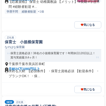
【応募資格】 保育士 幼稚園教諭 【メリット】 #長期 #学歴不
問 #経験者歓迎 #...
学歴不問
経験者歓迎
+1個
気になる
正社員
保育士 小規模保育園
なのはな保育園
保育士資格必須！38名の小規模保育園です！年間休日120日以上！
賞与実績最大4ヶ月！
千葉県千葉市美浜区幸町
月給24万1080円以上
求める人材: 【必須条件】 ・保育士資格必須 【歓迎条件】 ・
ブランクOK！ ・保...
気になる
NEW
正社員