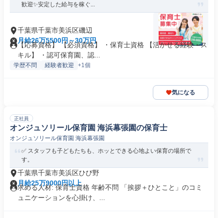
歓迎✨安定した給与を稼ぐ...
千葉県千葉市美浜区磯辺
月給26万5500円～30万円
【応募資格】 【必須資格】 ・保育士資格 【活かせる経験・ス
キル】 ・認可保育園、認...
学歴不問
経験者歓迎
+1個
気になる
正社員
オンジュソリール保育園 海浜幕張園の保育士
オンジュソリール保育園 海浜幕張園
✅ スタッフも子どもたちも、ホッとできる心地よい保育の場所で
す。
千葉県千葉市美浜区ひび野
月給25万9000円以上
求める人材: 保育士資格 年齢不問 「挨拶＋ひとこと」のコミ
ュニケーションを心掛け、...