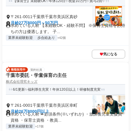
【保育士】未経験OK✨年休120日✨祝金10万円✨賞与2回✨
〒261-0011千葉県千葉市美浜区真砂
月給27万8000円～50万円
求めている人材 【未経験OK・経験不問】 ※保育士資格をお持
ちの方は優遇します。 子...
業界未経験歓迎
歩合給あり
+42個
気になる
契約社員
千葉市委託・学童保育の主任
株式会社理究キッズ
6/1更新✨福利厚生充実！年休120日以上！研修制度充実
〒261-0001千葉県千葉市美浜区幸町
月給26万8000円以上
求めている人材 ⏩必須条件(※いずれか) ・放課後児童支援員
資格 ・保育士資格 ・教員...
業界未経験歓迎
+17個