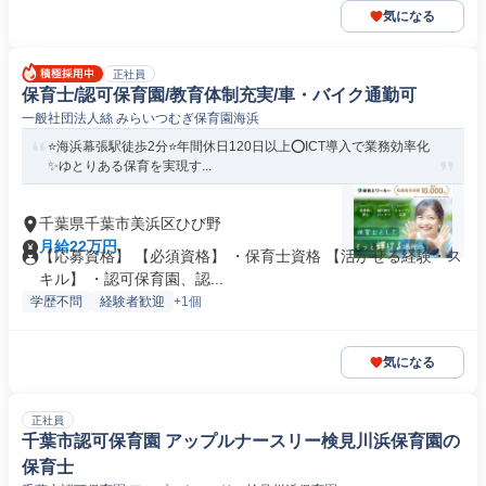
気になる
正社員
保育士/認可保育園/教育体制充実/車・バイク通勤可
一般社団法人絲 みらいつむぎ保育園海浜
⭐海浜幕張駅徒歩2分⭐年間休日120日以上⭕ICT導入で業務効率化
✨ゆとりある保育を実現す...
千葉県千葉市美浜区ひび野
月給22万円
【応募資格】 【必須資格】 ・保育士資格 【活かせる経験・ス
キル】 ・認可保育園、認...
学歴不問
経験者歓迎
+1個
気になる
正社員
千葉市認可保育園 アップルナースリー検見川浜保育園の
保育士