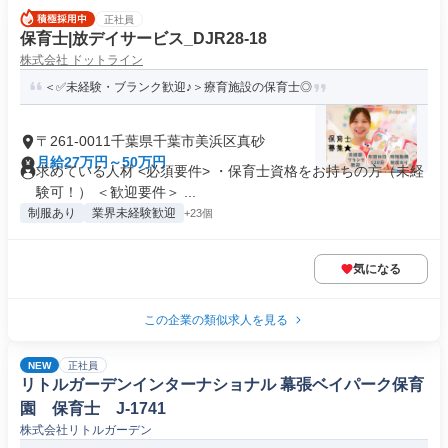
正社員
保育士|放デイサービス_DJR28-18
株式会社 ドットライン
＜✅未経験・ブランク歓迎♪＞療育施設の保育士◎
〒261-0011千葉県千葉市美浜区真砂
月給27万円～50万円
求めている人材 <必須要件> ・保育士資格をお持ちの方（未経
験可！） ＜歓迎要件＞ ...
制服あり
業界未経験歓迎
+23個
気になる
この企業の類似求人を見る
NEW
正社員
リトルガーデンインターナショナル 幕張ベイパーク保育
園 保育士 J-1741
株式会社リトルガーデン