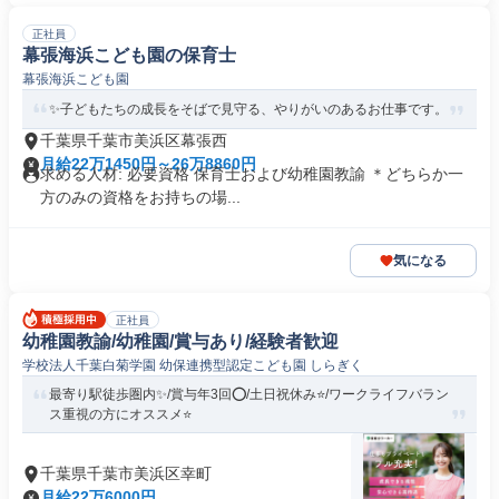
正社員
幕張海浜こども園の保育士
幕張海浜こども園
✨子どもたちの成長をそばで見守る、やりがいのあるお仕事です。
千葉県千葉市美浜区幕張西
月給22万1450円～26万8860円
求める人材: 必要資格 保育士および幼稚園教諭 ＊どちらか一
方のみの資格をお持ちの場...
気になる
正社員
幼稚園教諭/幼稚園/賞与あり/経験者歓迎
学校法人千葉白菊学園 幼保連携型認定こども園 しらぎく
最寄り駅徒歩圏内✨/賞与年3回⭕/土日祝休み⭐/ワークライフバラン
ス重視の方にオススメ⭐
千葉県千葉市美浜区幸町
月給22万6000円