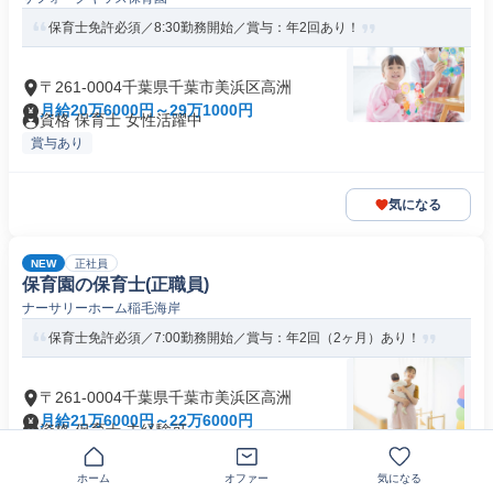
保育士免許必須／8:30勤務開始／賞与：年2回あり！
〒261-0004千葉県千葉市美浜区高洲
月給20万6000円～29万1000円
資格 保育士 女性活躍中
賞与あり
気になる
NEW
正社員
保育園の保育士(正職員)
ナーサリーホーム稲毛海岸
保育士免許必須／7:00勤務開始／賞与：年2回（2ヶ月）あり！
〒261-0004千葉県千葉市美浜区高洲
月給21万6000円～22万6000円
資格 保育士 未経験可
退職金あり
賞与あり
+1個
ホーム
オファー
気になる