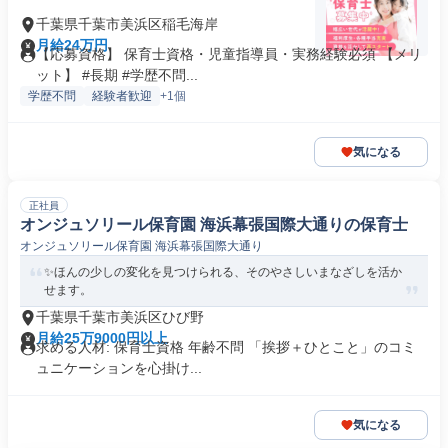
千葉県千葉市美浜区稲毛海岸
月給24万円
【応募資格】 保育士資格・児童指導員・実務経験必須 【メリ
ット】 #長期 #学歴不問...
学歴不問
経験者歓迎
+1個
気になる
正社員
オンジュソリール保育園 海浜幕張国際大通りの保育士
オンジュソリール保育園 海浜幕張国際大通り
✨ほんの少しの変化を見つけられる、そのやさしいまなざしを活か
せます。
千葉県千葉市美浜区ひび野
月給25万9000円以上
求める人材: 保育士資格 年齢不問 「挨拶＋ひとこと」のコミ
ュニケーションを心掛け...
気になる