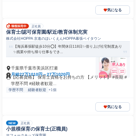
気になる
正社員
保育士/認可保育園/駅近/教育体制充実
株式会社HOPPA 京進のほいくえんHOPPA幕張ベイタウン
【海浜幕張駅徒歩10分⭕】年間休日118日✨借り上げ社宅制度あり
✨残業や持ち帰り仕事をでき...
千葉県千葉市美浜区打瀬
月給22万1010円～27万1020円
【応募資格】 保育士資格をお持ちの方 【メリット】 #長期 #
学歴不問 #経験者歓迎...
学歴不問
経験者歓迎
+1個
気になる
NEW
正社員
小規模保育の保育士(正職員)
サフォークキッズ保育園