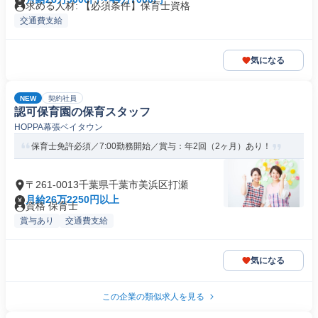
求める人材: 【必須条件】保育士資格
交通費支給
気になる
NEW
契約社員
認可保育園の保育スタッフ
HOPPA幕張ベイタウン
保育士免許必須／7:00勤務開始／賞与：年2回（2ヶ月）あり！
〒261-0013千葉県千葉市美浜区打瀬
月給26万2250円以上
資格 保育士
賞与あり
交通費支給
気になる
この企業の類似求人を見る