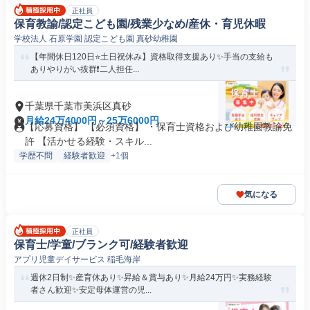
正社員
保育教諭/認定こども園/残業少なめ/産休・育児休暇
学校法人 石原学園 認定こども園 真砂幼稚園
【年間休日120日⭐土日祝休み】資格取得支援あり✨手当の支給も
ありやりがい抜群❗️二人担任...
千葉県千葉市美浜区真砂
月給24万4000円～25万6000円
【応募資格】 【必須資格】 ・保育士資格および幼稚園教諭免
許 【活かせる経験・スキル...
学歴不問
経験者歓迎
+1個
気になる
正社員
保育士/学童/ブランク可/経験者歓迎
アプリ児童デイサービス 稲毛海岸
週休2日制✨産育休あり✨昇給＆賞与あり✨月給24万円✨実務経験
者さん歓迎✨安定母体運営の児...