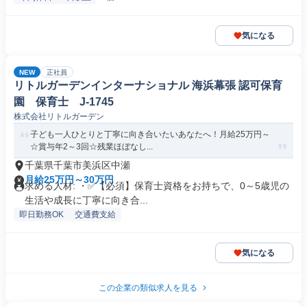
気になる
NEW
正社員
リトルガーデンインターナショナル 海浜幕張 認可保育
園 保育士 J-1745
株式会社リトルガーデン
子ども一人ひとりと丁寧に向き合いたいあなたへ！月給25万円～
☆賞与年2～3回☆残業ほぼなし...
千葉県千葉市美浜区中瀬
月給25万円～30万円
求める人材: ・✅【必須】保育士資格をお持ちで、0～5歳児の
生活や成長に丁寧に向き合...
即日勤務OK
交通費支給
気になる
この企業の類似求人を見る