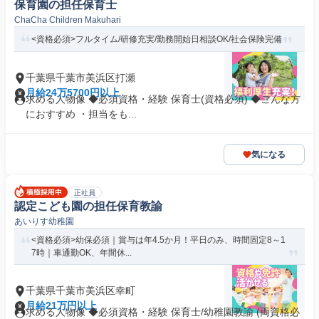
保育園の担任保育士
ChaCha Children Makuhari
<資格必須>フルタイム/研修充実/勤務開始日相談OK/社会保険完備
千葉県千葉市美浜区打瀬
月給24万5700円以上
求める人物像 ◆必須資格・経験 保育士(資格必須) ◆こんな方
におすすめ ・担当をも...
気になる
正社員
認定こども園の担任保育教諭
あいりす幼稚園
<資格必須>幼保必須｜賞与は年4.5か月！平日のみ、時間固定8～1
7時｜車通勤OK、年間休...
千葉県千葉市美浜区幸町
月給21万円以上
求める人物像 ◆必須資格・経験 保育士/幼稚園教諭 (両資格必