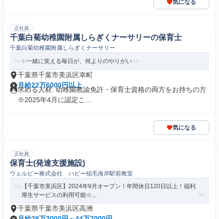
気になる
正社員
千葉白菊幼稚園附属しらぎくナーサリーの保育士
千葉白菊幼稚園附属しらぎくナーサリー
✨一緒に笑える毎日が、何よりのやりがい
千葉県千葉市美浜区幸町
月給22万6000円以上
求める人材: 幼稚園教諭免許・保育士資格の両方をお持ちの方
※2025年4月に認定こ...
気になる
正社員
保育士(発達支援施設)
ウェルビー株式会社 ハビー稲毛海岸駅前教室
【千葉市美浜区】2024年9月オープン！年間休日120日以上！福利
厚生サービスの利用可能☆...
千葉県千葉市美浜区高洲
月給28万3000円～44万7000円