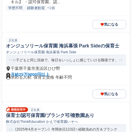
キル】 ・認可保育園、認...
学歴不問
経験者歓迎
+1個
気になる
正社員
オンジュソリール保育園 海浜幕張 Park Sideの保育士
オンジュソリール保育園 海浜幕張 Park Side
✨子どもと同じ目線で、毎日をいっしょに感じていける職場です。
千葉県千葉市美浜区ひび野
月給25万9000円以上
求める人材: 保育士資格 年齢不問
気になる
正社員
保育士/認可保育園/ブランク可/複数園あり
株式会社ThinkEducation かえで保育園いそべ
《2025年4月オープン》年間休日123日✨経験浅めの方＆ブランク