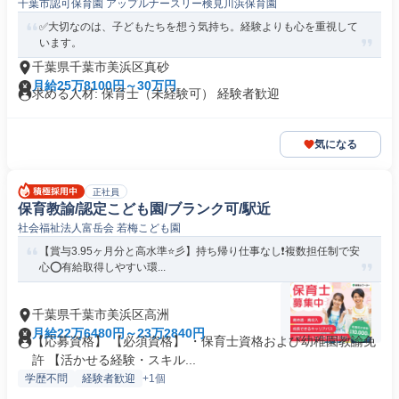
千葉市認可保育園 アップルナースリー検見川浜保育園
✅大切なのは、子どもたちを想う気持ち。経験よりも心を重視して
います。
千葉県千葉市美浜区真砂
月給25万8100円～30万円
求める人材: 保育士（未経験可） 経験者歓迎
気になる
正社員
保育教諭/認定こども園/ブランク可/駅近
社会福祉法人富岳会 若梅こども園
【賞与3.95ヶ月分と高水準⭐彡】持ち帰り仕事なし❗️複数担任制で安
心⭕有給取得しやすい環...
千葉県千葉市美浜区高洲
月給22万6480円～23万2840円
【応募資格】 【必須資格】 ・保育士資格および幼稚園教諭免
許 【活かせる経験・スキル...
学歴不問
経験者歓迎
+1個