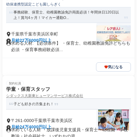
幼保連携型認定こども園しらぎく
事務経験、保育士、幼稚園教諭免許両面必須！年間休日120日以
上！賞与4ヶ月！マイカー通勤O...
千葉県千葉市美浜区幸町
月給22万6000円以上
求める人材: 【必須条件】 ・保育士、幼稚園教諭免許どちらも
必須 ・保育事務経験必須...
気になる
契約社員
学童・保育スタッフ
シダックス大新東ヒューマンサービス株式会社
子ども好きの方集まれ！
〒261-0000千葉県千葉市美浜区
月給24万4000円以上
求めている人材 ・放課後児童支援員・保育士・幼稚園・学校
教諭・社会福祉士、いずれかの資...