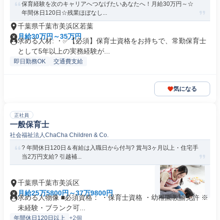
保育経験を次のキャリアへつなげたいあなたへ！月給30万円～☆
年間休日120日☆残業ほぼなし...
千葉県千葉市美浜区若葉
月給30万円～35万円
求める人材: ・✅【必須】保育士資格をお持ちで、常勤保育士
として5年以上の実務経験が...
即日勤務OK
交通費支給
気になる
正社員
一般保育士
社会福祉法人ChaCha Children & Co.
? 年間休日120日＆有給は入職日から付与? 賞与3ヶ月以上・住宅手
当2万円支給? 引越補...
千葉県千葉市美浜区
月給25万5800円～37万9800円
求める人物像 ■必須資格： ・保育士資格 ・幼稚園教諭免許 ※
未経験・ブランク可...
年間休日120日以上
+2個