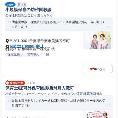
NEW
正社員
小規模保育の幼稚園教諭
幼保連携型認定こども園しらぎく
幼稚園教諭一種免許状免許必須／7:00勤務開始／賞与：年3回（3
ヶ月）あり！
〒261-0001千葉県千葉市美浜区幸町
月給22万6000円以上
資格 幼稚園教諭一種免許状
退職金あり
賞与あり
+1個
気になる
正社員
保育士/認可外保育園/駅近/4月入職可
株式会社テノ.コーポレーション イオンゆめみらい保育園 幕張新都心
昇給＆賞与あり❗️マイカー通勤OK✨資格・経験必須⭕モール内の保
育園です⭐彡