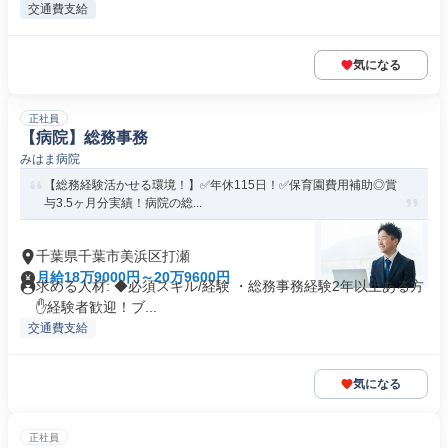
交通費支給
気になる
正社員
【病院】総務事務
みはま病院
【総務経験活かせる環境！】✅年休115日！✅保育園費用補助◎賞
与3.5ヶ月分実績！病院の総...
千葉県千葉市美浜区打瀬
月給18万9000円～20万9600円
求める人材: ◆必須スキル/経験 ・総務事務経験2年以上ある方
✋️経験者歓迎！ブ...
交通費支給
気になる
正社員