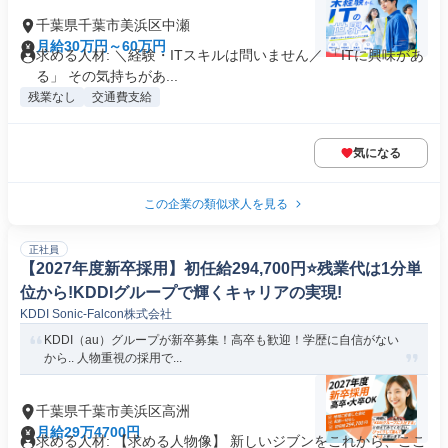
千葉県千葉市美浜区中瀬
月給30万円～60万円
求める人材: ＼経験・ITスキルは問いません／ 「ITに興味があ
る」 その気持ちがあ...
残業なし
交通費支給
気になる
この企業の類似求人を見る
正社員
【2027年度新卒採用】初任給294,700円⭐️残業代は1分単
位から!KDDIグループで輝くキャリアの実現!
KDDI Sonic-Falcon株式会社
KDDI（au）グループが新卒募集！高卒も歓迎！学歴に自信がない
から.. 人物重視の採用で...
千葉県千葉市美浜区高洲
月給29万4700円
求める人材: 【求める人物像】 新しいジブンをこれから、ここ