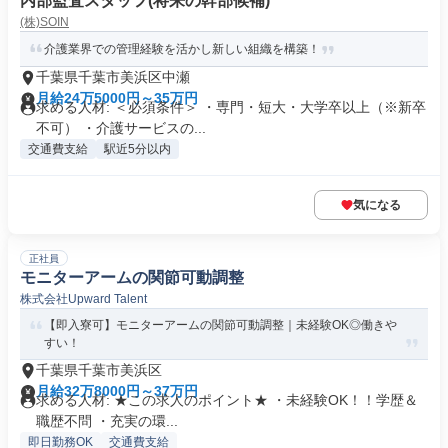
内部監査スタッフ(将来の幹部候補)
(株)SOIN
介護業界での管理経験を活かし新しい組織を構築！
千葉県千葉市美浜区中瀬
月給24万5000円～35万円
求める人材: ＜必須条件＞ ・専門・短大・大学卒以上（※新卒
不可） ・介護サービスの...
交通費支給
駅近5分以内
気になる
正社員
モニターアームの関節可動調整
株式会社Upward Talent
【即入寮可】モニターアームの関節可動調整｜未経験OK◎働きや
すい！
千葉県千葉市美浜区
月給32万8000円～37万円
求める人材: ★この求人のポイント★ ・未経験OK！！学歴＆
職歴不問 ・充実の環...
即日勤務OK
交通費支給