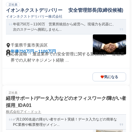
正社員
イオンネクストデリバリー 安全管理部長(取締役候補)
イオンネクストデリバリー株式会社
年収750万～1100万 営業所統括から経営へ。現場力を武器に、
次のステージへ挑戦しません...
千葉県千葉市美浜区
年俸750万円～1100万円
応募資格 ・運送業界での安全管理に関する業務経験 ・運送業
界での人材マネジメント経験 ...
気になる
正社員
経理サポート/データ入力などのオフィスワーク/障がい者
採用_IDA01
株式会社アイ・ドット
✅月2,000名超の障がい者サポート実績！データ入力などの簡単な
PC業務や帳票整理がメイン...