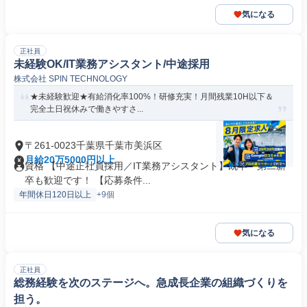
気になる
正社員
未経験OK/IT業務アシスタント/中途採用
株式会社 SPIN TECHNOLOGY
★未経験歓迎★有給消化率100%！研修充実！月間残業10H以下＆
完全土日祝休みで働きやすさ...
〒261-0023千葉県千葉市美浜区
月給20万5000円以上
資格 【中途正社員採用／IT業務アシスタント】既卒・第二新
卒も歓迎です！ 【応募条件...
年間休日120日以上
+9個
気になる
正社員
総務経験を次のステージへ。急成長企業の組織づくりを
担う。