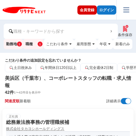
会員登録
ログイン
職種・キーワードから探す
条件保存
勤務地
職種
こだわり条件
雇用形態
年収
新着のみ
1
1
こだわり条件の追加設定を忘れていませんか？
土日祝休み
年間休日120日以上
完全週休2日制
学歴
美浜区（千葉市）、コーポレートスタッフの転職・求人情
報
42
件
1
〜
42
件目を表示中
関連度順
新着順
詳細表示
正社員
総務兼法務事務の管理職候補
株式会社タカヨシホールディングス