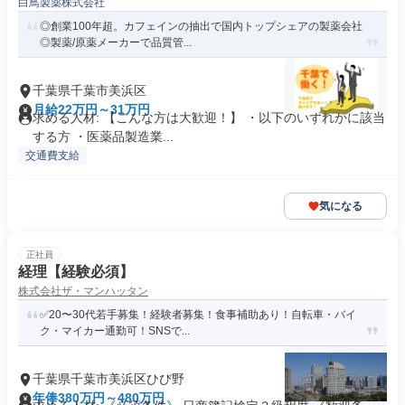
白鳥製薬株式会社
◎創業100年超。カフェインの抽出で国内トップシェアの製薬会社
◎製薬/原薬メーカーで品質管...
千葉県千葉市美浜区
月給22万円～31万円
求める人材: 【こんな方は大歓迎！】 ・以下のいずれかに該当
する方 ・医薬品製造業...
交通費支給
気になる
正社員
経理【経験必須】
株式会社ザ・マンハッタン
✅20〜30代若手募集！経験者募集！食事補助あり！自転車・バイ
ク・マイカー通勤可！SNSで...
千葉県千葉市美浜区ひび野
年俸380万円～480万円