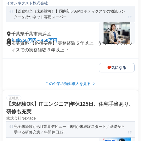
イオンネクスト株式会社
【総務担当（未経験可）】国内初／AI×ロボティクスでの物流セン
ターを持つネット専用スーパー...
千葉県千葉市美浜区
年俸350万円～450万円
応募資格 【必須要件】 実務経験５年以上、うち、バックオフ
ィスでの実務経験３年以上 ・...
気になる
この企業の類似求人を見る
正社員
【未経験OK】ITエンジニア|年休125日、住宅手当あり、
研修も充実
株式会社Nextage
完全未経験からIT業界デビュー！9割が未経験スタート／基礎から
学べる研修充実／年間休日12...