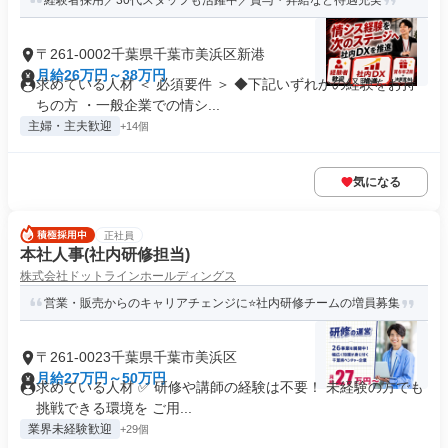
経験者採用／30代スタッフも活躍中／賞与・昇給など待遇充実
〒261-0002千葉県千葉市美浜区新港
月給26万円～38万円
求めている人材 ＜ 必須要件 ＞ ◆下記いずれかの経験をお持
ちの方 ・一般企業での情シ...
主婦・主夫歓迎
+14個
気になる
正社員
本社人事(社内研修担当)
株式会社ドットラインホールディングス
営業・販売からのキャリアチェンジに⭐社内研修チームの増員募集
〒261-0023千葉県千葉市美浜区
月給27万円～50万円
求めている人材 ✅ 研修や講師の経験は不要！ 未経験の方でも
挑戦できる環境を ご用...
業界未経験歓迎
+29個