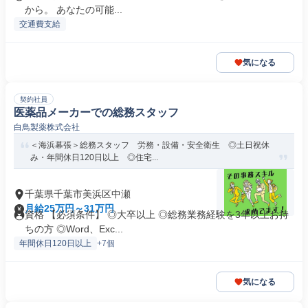
から。 あなたの可能...
交通費支給
気になる
契約社員
医薬品メーカーでの総務スタッフ
白鳥製薬株式会社
＜海浜幕張＞総務スタッフ 労務・設備・安全衛生 ◎土日祝休
み・年間休日120日以上 ◎住宅...
千葉県千葉市美浜区中瀬
月給25万円～31万円
資格 【必須条件】 ◎大卒以上 ◎総務業務経験を3年以上お持
ちの方 ◎Word、Exc...
年間休日120日以上
+7個
気になる