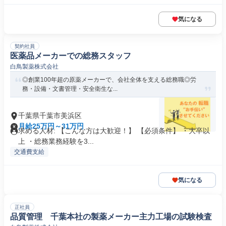
気になる
契約社員
医薬品メーカーでの総務スタッフ
白鳥製薬株式会社
◎創業100年超の原薬メーカーで、会社全体を支える総務職◎労
務・設備・文書管理・安全衛生な...
千葉県千葉市美浜区
月給25万円～31万円
求める人材: 【こんな方は大歓迎！】 【必須条件】 ・大卒以
上 ・総務業務経験を3...
交通費支給
気になる
正社員
品質管理 千葉本社の製薬メーカー主力工場の試験検査