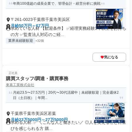
年商100億超の成長企業で、管理会計・経営分析に挑戦
〒261-0023千葉県千葉市美浜区
月給50万円～67万円
求めている人材 【歓迎条件】 ✅経理実務経験3年以上をお持ち
の方 ✅監査法人対応のご経...
業界未経験歓迎
+32個
気になる
正社員
購買スタッフ/調達・購買事務
東葛工業株式会社
月給23.5〜27.5万円｜20代〜30代活躍中｜未経験歓迎｜完全週休2
日（土日祝）｜年間...
千葉県千葉市美浜区若葉
月給23万5000円～27万5000円
求める人材: ✅ ＼こんな人と働きたい／ ◎人を支えることに喜
びを感じられる方 購...