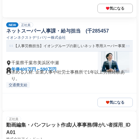
気になる
NEW
正社員
ネットスーパー人事課・給与担当 (千285457
イオンネクストデリバリー株式会社
【人事労務担当】イオングループの新しいネット専用スーパー事業
千葉県千葉市美浜区中瀬
年俸400万円～590万円
求める人材: 企業人事や社労士事務所で1年以上労務経験あ
り。
交通費支給
気になる
正社員
動画編集・パンフレット作成/人事事務/障がい者採用_ID
A01