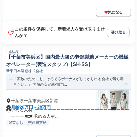
気になる
この条件を保存して、新着求人を受け取りませ
受け取る
んか？
正社員
【千葉市美浜区】国内最大級の老舗製糖メーカーの機械
オペレーター(製造スタッフ)【SH-SS】
新東日本製糖株式会社
「家族のためにも、そろそろボーナスがしっかり出る会社で落ち着
きたい。」 老舗の安定感×賞与...
千葉県千葉市美浜区新港
月給26万円～28万円
求める人材: ーーーーーーーーーーーーーーーーーーーーーー
ーーー ■□■ 求める人材...
残業なし
交通費支給