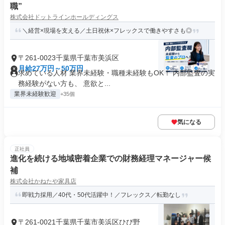
職”
株式会社ドットラインホールディングス
＼経営×現場を支える／土日祝休×フレックスで働きやすさも◎
〒261-0023千葉県千葉市美浜区
月給27万円～50万円
求めている人材 業界未経験・職種未経験もOK！ 内部監査の実
務経験がない方も、 意欲と...
業界未経験歓迎
+35個
気になる
正社員
進化を続ける地域密着企業での財務経理マネージャー候
補
株式会社かねたや家具店
即戦力採用／40代・50代活躍中！／フレックス／転勤なし
〒261-0021千葉県千葉市美浜区ひび野