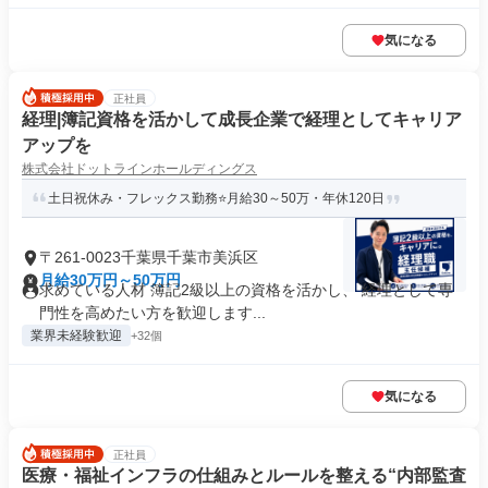
気になる
正社員
経理|簿記資格を活かして成長企業で経理としてキャリア
アップを
株式会社ドットラインホールディングス
土日祝休み・フレックス勤務⭐月給30～50万・年休120日
〒261-0023千葉県千葉市美浜区
月給30万円～50万円
求めている人材 簿記2級以上の資格を活かし、 経理として専
門性を高めたい方を歓迎します...
業界未経験歓迎
+32個
気になる
正社員
医療・福祉インフラの仕組みとルールを整える“内部監査