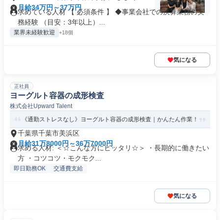
月給34万円～37万円
求めている人材 【 必須条件 】 ◆事業会社での決算業務の実
務経験 （目安：3年以上）...
業界未経験歓迎
+18個
気になる
正社員
ヨーグルト容器の成形検査
株式会社Upward Talent
《通勤ストレスなし》ヨーグルト容器の成形検査｜かんたん作業！
千葉県千葉市美浜区
月給31万8000円～36万7000円
求める人材: ＜☆こんな方にピッタリ☆＞ ・長期的に働きたい
方 ・コツコツ・モクモク...
即日勤務OK
交通費支給
気になる