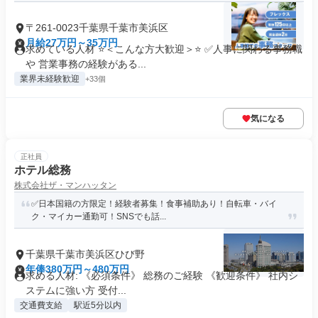
〒261-0023千葉県千葉市美浜区
月給27万円～35万円
求めている人材 ⭐＜こんな方大歓迎＞⭐ ✅人事に関わる事務職
や 営業事務の経験がある...
業界未経験歓迎
+33個
気になる
正社員
ホテル総務
株式会社ザ・マンハッタン
✅日本国籍の方限定！経験者募集！食事補助あり！自転車・バイ
ク・マイカー通勤可！SNSでも話...
千葉県千葉市美浜区ひび野
年俸380万円～480万円
求める人材: 《必須条件》 総務のご経験 《歓迎条件》 社内シ
ステムに強い方 受付...
交通費支給
駅近5分以内