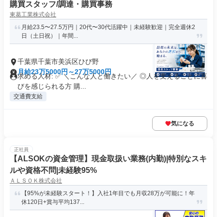
購買スタッフ/調達・購買事務
東葛工業株式会社
月給23.5〜27.5万円｜20代〜30代活躍中｜未経験歓迎｜完全週休2
日（土日祝）｜年間...
千葉県千葉市美浜区ひび野
月給23万5000円～27万5000円
求める人材: ✅ ＼こんな人と働きたい／ ◎人を支えることに喜
びを感じられる方 購...
交通費支給
気になる
正社員
【ALSOKの資金管理】現金取扱い業務(内勤)|特別なスキ
ルや資格不問|未経験95%
ＡＬＳＯＫ株式会社
【95%が未経験スタート！】入社1年目でも月収28万が可能に！年
休120日+賞与平均137...