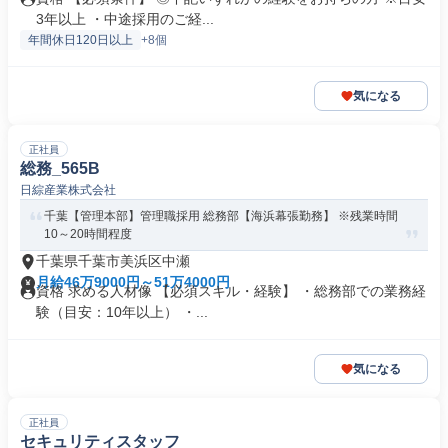
3年以上 ・中途採用のご経...
年間休日120日以上
+8個
気になる
正社員
総務_565B
日綜産業株式会社
千葉【管理本部】管理職採用 総務部【海浜幕張勤務】 ※残業時間
10～20時間程度
千葉県千葉市美浜区中瀬
月給46万9000円～51万4000円
資格 求める人材像 【必須スキル・経験】 ・総務部での業務経
験（目安：10年以上） ・...
気になる
正社員
セキュリティスタッフ