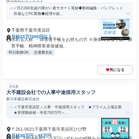
株式会社アイ・ドット
✅月2,000名超の障がい者サポート実績◆動画編集・パンフレット
作成などPC業務◆経理や総...
千葉県千葉市美浜区
月給23万7000円以上
求める人材: ・障害者手帳をお持ちの方 ※身体障害者手帳、療
育手帳、精神障害者保健福...
即日勤務OK
交通費支給
気になる
正社員
大手建設会社での人事中途採用スタッフ
新日本建設株式会社
＜千葉市美浜区＞人事 中途採用スタッフ ★プライム上場企業
★管理職候補・年収700万円～...
〒261-0021千葉県千葉市美浜区ひび野
月給30万円～45万円
資格 【必須条件】 ◎下記いずれかの経験をお持ちの方 ※目安