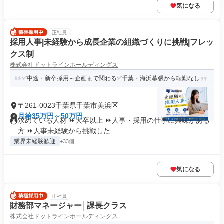
気になる
正社員
採用人事|未経験から成長企業の組織づくりに挑戦|フレッ
クス制
株式会社ドットラインホールディングス
✅中途・新卒採用～企画まで関わる✅千葉・海浜幕張から転勤なし
〒261-0023千葉県千葉市美浜区
月給35万円～50万円
求めている人材 ⏩大卒以上 ⏩人事・採用の仕事に興味がある
方 ⏩人事未経験から挑戦した...
業界未経験歓迎
+33個
気になる
正社員
財務部マネージャー│課長クラス
株式会社ドットラインホールディングス