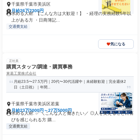
千葉県千葉市美浜区
月給26万2300円
求める人材: 【こんな方は大歓迎！】 ・経理の実務経験5年以
上がある方 ・日商簿記...
交通費支給
気になる
正社員
購買スタッフ/調達・購買事務
東葛工業株式会社
月給23.5〜27.5万円｜20代〜30代活躍中｜未経験歓迎｜完全週休2
日（土日祝）｜年間...
千葉県千葉市美浜区若葉
月給23万5000円～27万5000円
求める人材: ✅ ＼こんな人と働きたい／ ◎人を支えることに喜
びを感じられる方 購...
交通費支給