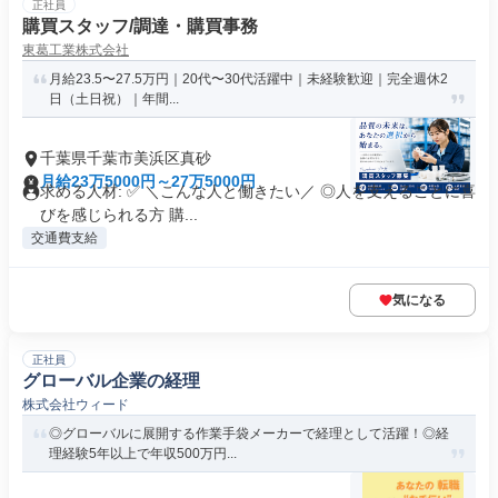
正社員
購買スタッフ/調達・購買事務
東葛工業株式会社
月給23.5〜27.5万円｜20代〜30代活躍中｜未経験歓迎｜完全週休2
日（土日祝）｜年間...
千葉県千葉市美浜区真砂
月給23万5000円～27万5000円
求める人材: ✅ ＼こんな人と働きたい／ ◎人を支えることに喜
びを感じられる方 購...
交通費支給
気になる
正社員
グローバル企業の経理
株式会社ウィード
◎グローバルに展開する作業手袋メーカーで経理として活躍！◎経
理経験5年以上で年収500万円...