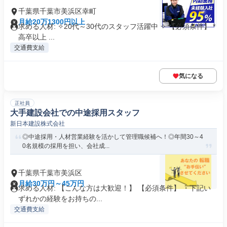
千葉県千葉市美浜区幸町
月給20万1300円以上
求める人材: ✧20代～30代のスタッフ活躍中 ✧ 【必須条件】 *
高卒以上 ...
交通費支給
気になる
正社員
大手建設会社での中途採用スタッフ
新日本建設株式会社
◎中途採用・人材営業経験を活かして管理職候補へ！◎年間30～4
0名規模の採用を担い、会社成...
千葉県千葉市美浜区
月給30万円～45万円
求める人材: 【こんな方は大歓迎！】 【必須条件】 ・下記い
ずれかの経験をお持ちの...
交通費支給