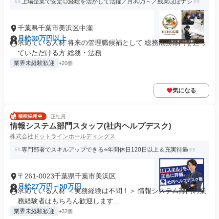
上場企業で安定◎経験を活かして活躍／月30万～／残業ほぼナシ
千葉県千葉市美浜区中瀬
月給30万円以上
求めている人材 将来の管理職候補として 総務法務部門を担っ
ていただける方 総務・法務...
業界未経験歓迎
+20個
気になる
正社員
情報システム部門スタッフ(社内ヘルプデスク)
株式会社ドットラインホールディングス
専門部署でスキルアップできる⭐年間休日120日以上＆充実待遇
〒261-0023千葉県千葉市美浜区
月給27万円～50万円
求めている人材 ＜実務経験は不問！＞ 情報システム部門の業
務経験者はもちろん歓迎します...
業界未経験歓迎
+32個