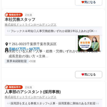
気になる
正社員
本社労務スタッフ
株式会社ドットラインホールディングス
フレックス＆時短◎人事労務総務いずれか経験1年以上あればOK
〒261-0023千葉県千葉市美浜区
月給27万円～50万円
求めている人材 ✅人事・総務・労務いずれかの経験1年以上 ⭐
成長意欲の強い方 ⭐主体...
業界未経験歓迎
+31個
気になる
正社員
人事部のアシスタント(採用事務)
株式会社ドットラインホールディングス
採用課を支える事務スタッフ⭐人事・採用業務に興味のある方歓迎