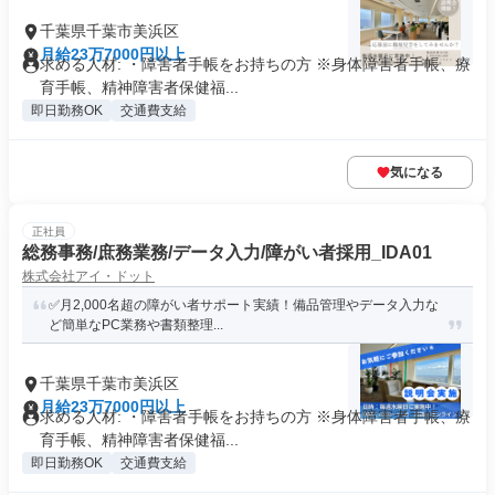
千葉県千葉市美浜区
月給23万7000円以上
求める人材: ・障害者手帳をお持ちの方 ※身体障害者手帳、療
育手帳、精神障害者保健福...
即日勤務OK
交通費支給
気になる
正社員
総務事務/庶務業務/データ入力/障がい者採用_IDA01
株式会社アイ・ドット
✅月2,000名超の障がい者サポート実績！備品管理やデータ入力な
ど簡単なPC業務や書類整理...
千葉県千葉市美浜区
月給23万7000円以上
求める人材: ・障害者手帳をお持ちの方 ※身体障害者手帳、療
育手帳、精神障害者保健福...
即日勤務OK
交通費支給