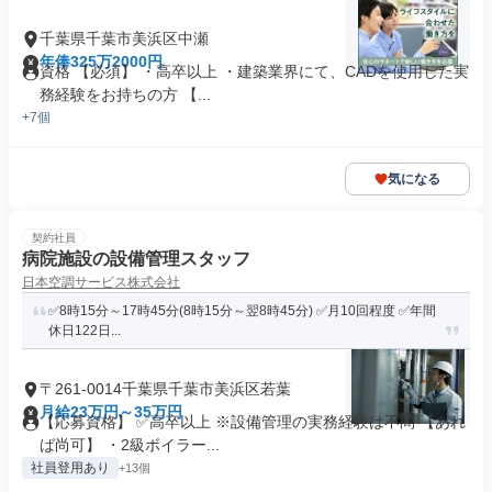
千葉県千葉市美浜区中瀬
年俸325万2000円
資格 【必須】 ・高卒以上 ・建築業界にて、CADを使用した実
務経験をお持ちの方 【...
+7個
気になる
契約社員
病院施設の設備管理スタッフ
日本空調サービス株式会社
✅8時15分～17時45分(8時15分～翌8時45分) ✅月10回程度 ✅年間
休日122日...
〒261-0014千葉県千葉市美浜区若葉
月給23万円～35万円
【応募資格】 ✅高卒以上 ※設備管理の実務経験は不問 【あれ
ば尚可】 ・2級ボイラー...
社員登用あり
+13個