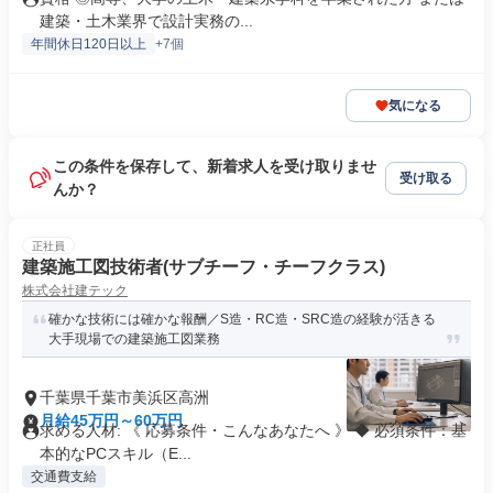
建築・土木業界で設計実務の...
年間休日120日以上
+7個
気になる
この条件を保存して、新着求人を受け取りませ
受け取る
んか？
正社員
建築施工図技術者(サブチーフ・チーフクラス)
株式会社建テック
確かな技術には確かな報酬／S造・RC造・SRC造の経験が活きる
大手現場での建築施工図業務
千葉県千葉市美浜区高洲
月給45万円～60万円
求める人材: 《 応募条件・こんなあなたへ 》 ◆ 必須条件：基
本的なPCスキル（E...
交通費支給