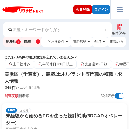
会員登録
ログイン
職種・キーワードから探す
条件保存
勤務地
職種
こだわり条件
雇用形態
年収
新着のみ
1
1
こだわり条件の追加設定を忘れていませんか？
土日祝休み
年間休日120日以上
完全週休2日制
学歴
美浜区（千葉市）、建築/土木/プラント専門職の転職・求
人情報
245
件
1
〜
100
件目を表示中
関連度順
新着順
詳細表示
NEW
正社員
未経験から始めるPCを使った設計補助(3DCADオペレー
ター)