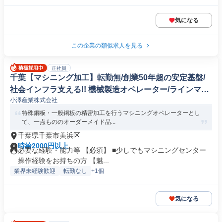
気になる
この企業の類似求人を見る
正社員
千葉【マシニング加工】転勤無/創業50年超の安定基盤/
社会インフラ支える!! 機械製造オペレーター/ラインマネ
小澤産業株式会社
ージャー
特殊鋼板・一般鋼板の精密加工を行うマシニングオペレーターとし
て、一点もののオーダーメイド品...
千葉県千葉市美浜区
時給2000円以上
必要な経験・能力等 【必須】 ■少しでもマシニングセンター
操作経験をお持ちの方 【魅...
業界未経験歓迎
転勤なし
+1個
気になる