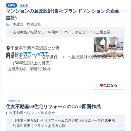
NEW
正社員
マンションの意匠設計(自社ブランドマンションの企画・
設計)
新日本建設 株式会社
在宅可能／転勤なし／年間休日125日／東証プライム上場企業
千葉県千葉市美浜区ひび野
月給35万円～70万円
求める人材: ＜ 必須条件 ＞ ・意匠設計の実務経験がある方
（5年程度以上の目安）...
交通費支給
駅近5分以内
気になる
契約社員
住友不動産G/住宅リフォームのCAD図面作成
住友不動産ハウジング株式会社
【住友不動産G】住宅リフォームの意匠図面や3Dパース作成◆福
利厚生充実｜ブランクある方も歓...