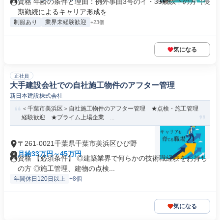
資格 年齢の条件と理由：例外事由3号のイ・35歳以下の方（長
期勤続によるキャリア形成を...
制服あり
業界未経験歓迎
+23個
気になる
正社員
大手建設会社での自社施工物件のアフター管理
新日本建設株式会社
＜千葉市美浜区＞自社施工物件のアフター管理 ★点検・施工管理
経験歓迎 ★プライム上場企業 ...
〒261-0021千葉県千葉市美浜区ひび野
月給33万円～45万円
資格 【必須条件】 ◎建築業界で何らかの技術職経験をお持ち
の方 ◎施工管理、建物の点検...
年間休日120日以上
+8個
気になる