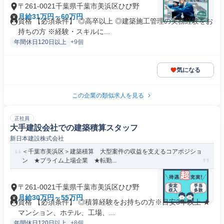
〒261-0021千葉県千葉市美浜区ひび野
月給31万円～60万円
資格 【必須条件】 ◎高卒以上 ◎建築施工管理の実務経験をお
持ちの方 ※経験・スキルに...
年間休日120日以上
+9個
気になる
この企業の類似求人を見る
正社員
大手建設会社での建築積算スタッフ
新日本建設株式会社
＜千葉市美浜区＞建築積算 大型案件の収益を支えるコアポジショ
ン ★プライム上場企業 ★転勤...
〒261-0021千葉県千葉市美浜区ひび野
月給30万円～55万円
資格 【必須条件】 ◎積算経験をお持ちの方※目安3年以上 ★
マンション、ホテル、工場、...
年間休日120日以上
+8個