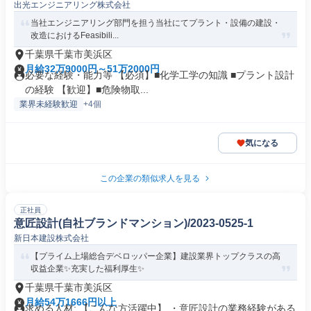
出光エンジニアリング株式会社
当社エンジニアリング部門を担う当社にてプラント・設備の建設・
改造におけるFeasibili...
千葉県千葉市美浜区
月給32万9000円～51万2000円
必要な経験・能力等 【必須】■化学工学の知識 ■プラント設計
の経験 【歓迎】■危険物取...
業界未経験歓迎
+4個
気になる
この企業の類似求人を見る
正社員
意匠設計(自社ブランドマンション)/2023-0525-1
新日本建設株式会社
【プライム上場総合デベロッパー企業】建設業界トップクラスの高
収益企業✨充実した福利厚生✨
千葉県千葉市美浜区
月給54万1666円以上
求める人材: 【こんな方活躍中】 ・意匠設計の業務経験がある