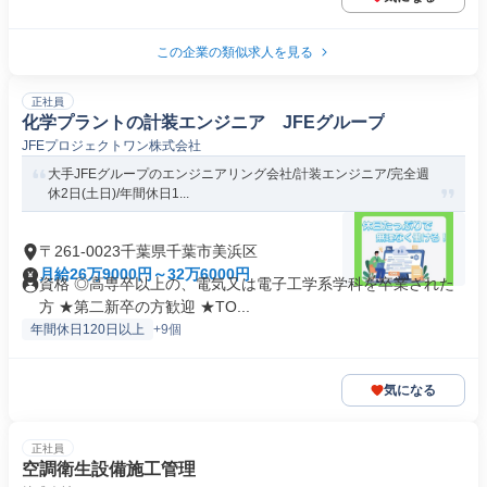
この企業の類似求人を見る
正社員
化学プラントの計装エンジニア JFEグループ
JFEプロジェクトワン株式会社
大手JFEグループのエンジニアリング会社/計装エンジニア/完全週
休2日(土日)/年間休日1...
〒261-0023千葉県千葉市美浜区
月給26万9000円～32万6000円
資格 ◎高専卒以上の、電気又は電子工学系学科を卒業された
方 ★第二新卒の方歓迎 ★TO...
年間休日120日以上
+9個
気になる
正社員
空調衛生設備施工管理