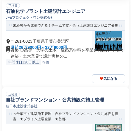
正社員
石油化学プラント土建設計エンジニア
JFEプロジェクトワン株式会社
未経験から成長できる！チームで支え合う土建設計エンジニア募集
〒261-0023千葉県千葉市美浜区
月給26万9000円～32万6000円
資格 ◎高専、大学の土木・建築系学科を卒業された方 または
建築・土木業界で設計実務の...
年間休日120日以上
+9個
気になる
正社員
自社ブランドマンション・公共施設の施工管理
新日本建設株式会社
＜千葉市＞建築施工管理 自社ブランドマンション・公共施設を担
当 ★プライム上場企業 ★首都...