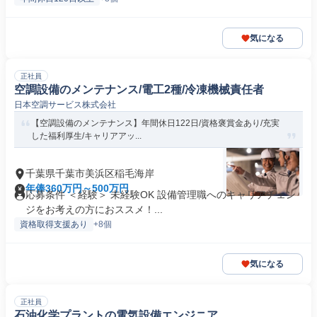
気になる
正社員
空調設備のメンテナンス/電工2種/冷凍機械責任者
日本空調サービス株式会社
【空調設備のメンテナンス】年間休日122日/資格褒賞金あり/充実
した福利厚生/キャリアアッ...
千葉県千葉市美浜区稲毛海岸
年俸360万円～500万円
応募条件 ＜経験＞ 未経験OK 設備管理職へのキャリアチェン
ジをお考えの方におススメ！...
資格取得支援あり
+8個
気になる
正社員
石油化学プラントの電気設備エンジニア