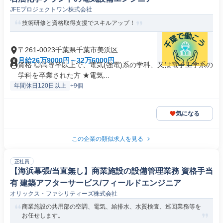
JFEプロジェクトワン株式会社
技術研修と資格取得支援でスキルアップ！
〒261-0023千葉県千葉市美浜区
月給26万9000円～32万6000円
資格 ◎高専卒以上で、電気(強電)系の学科、又は電子工学系の
学科を卒業された方 ★電気...
年間休日120日以上
+9個
気になる
この企業の類似求人を見る
正社員
【海浜幕張/当直無し】商業施設の設備管理業務 資格手当
有 建築アフターサービス/フィールドエンジニア
オリックス・ファシリティーズ株式会社
商業施設の共用部の空調、電気、給排水、水質検査、巡回業務等を
お任せします。