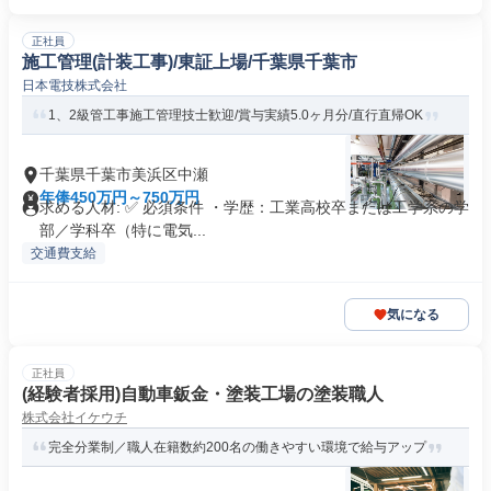
正社員
施工管理(計装工事)/東証上場/千葉県千葉市
日本電技株式会社
1、2級管工事施工管理技士歓迎/賞与実績5.0ヶ月分/直行直帰OK
千葉県千葉市美浜区中瀬
年俸450万円～750万円
求める人材: ✅ 必須条件 ・学歴：工業高校卒または工学系の学
部／学科卒（特に電気...
交通費支給
気になる
正社員
(経験者採用)自動車鈑金・塗装工場の塗装職人
株式会社イケウチ
完全分業制／職人在籍数約200名の働きやすい環境で給与アップ