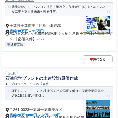
五十嵐工業株式会社
残業ほぼなし！パソコン得意・組み立て作業が好きな方へ⭐️トンネ
ル工事を支える未来へ残る仕事...
千葉県千葉市美浜区稲毛海岸駅
月給30万円～35万円
求める人材: ＜実務未経験OK！人柄と意欲を重視した採用です
＞ 【必須条件】 ✅パ...
交通費支給
気になる
正社員
石油化学プラントの土建設計/原価作成
JFEプロジェクトワン株式会社
JFEエンジニアリング(株)100％出資◎長く働ける安定企業◎完全
週休2日(土日)/年間休...
〒261-0023千葉県千葉市美浜区
月給26万9000円～32万6000円
資格 ◎高専、大学の土木・建築系学科を卒業された方 または