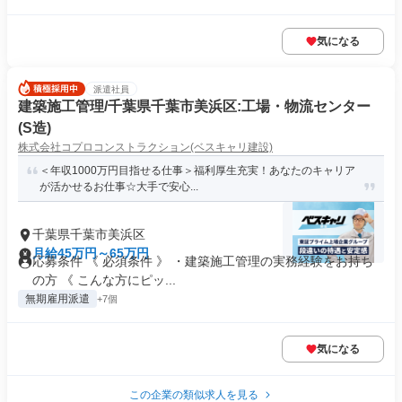
気になる
派遣社員
建築施工管理/千葉県千葉市美浜区:工場・物流センター
(S造)
株式会社コプロコンストラクション(ベスキャリ建設)
＜年収1000万円目指せる仕事＞福利厚生充実！あなたのキャリア
が活かせるお仕事☆大手で安心...
千葉県千葉市美浜区
月給45万円～65万円
応募条件 《 必須条件 》 ・建築施工管理の実務経験をお持ち
の方 《 こんな方にピッ...
無期雇用派遣
+7個
気になる
この企業の類似求人を見る