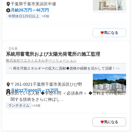
千葉県千葉市美浜区中瀬
月給26万円～46万円
年間休日120日以上
+8個
気になる
正社員
系統用蓄電所および太陽光発電所の施工監理
株式会社ウエストエネルギーソリューション
再生可能エネルギーの拡大に貢献◆資格や経験を活かして活躍！
〒261-0021千葉県千葉市美浜区ひび野
月給32万4000円～75万円
求めている人材 ◆学歴不問 ＜必須条件＞ ◆これまでの電気に
関する技術をさらに伸ばし...
ランチタイム
+14個
気になる