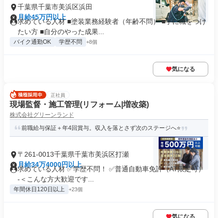
千葉県千葉市美浜区浜田
月給45万円以上
求めている人材 ■塗装業務経験者（年齢不問） ■手に職をつけ
たい方 ■自分のやった成果...
バイク通勤OK
学歴不問
+8個
気になる
正社員
現場監督・施工管理(リフォーム|増改築)
株式会社グリーンランド
前職給与保証＋年4回賞与。収入を落とさず次のステージへ⭐
〒261-0013千葉県千葉市美浜区打瀬
月給34万4000円以上
求めている人材 ✅学歴不問！ ✅普通自動車免許（AT限定可）
-＜こんな方大歓迎です...
年間休日120日以上
+23個
気になる