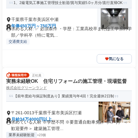
1、2級電気工事施工管理技士歓迎/賞与実績5.0ヶ月分/直行直帰OK
千葉県千葉市美浜区中瀬
年俸450万円～750万円
求める人材: ✅ 必須条件 ・学歴：工業高校卒または工学系の学
部／学科卒（特に電気...
交通費支給
気になる
正社員
実務未経験OK 住宅リフォームの施工管理・現場監督
株式会社グリーンランド
【前年度給与保証制度あり】業績賞与年4回！完全週休2日制
〒261-0013千葉県千葉市美浜区打瀬
月給34万4000円以上
求めている人材 ※学歴不問 ※要普通自動車免許（AT可） ＜
歓迎要件＞ 建築施工管理...
業界未経験歓迎
+23個