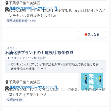
千葉県千葉市美浜区
月給24万1000円～29万9000円
必要な経験・能力等 【歓迎】■設備管理、または何かしらのメ
ンテナンス業務経験をお持ちの...
業界未経験歓迎
+3個
気になる
正社員
石油化学プラントの土建設計/原価作成
JFEプロジェクトワン株式会社
◎JFEエンジニアリング株式会社100％出資◎地元で長く働ける安
定企業◎完全週休2日(土日...
千葉県千葉市美浜区
月給26万9000円～32万6000円
求める人材: 【こんな方は大歓迎！】 ◎高専、大学の土木・建
築系学科を卒業された方 ...
交通費支給