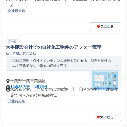
方
交通費支給
気になる
正社員
大手建設会社での自社施工物件のアフター管理
新日本建設株式会社
◎施工管理・点検・メンテナンス経験を活かせる！◎自社物件の
み！実作業なしで建物の価値を守る...
千葉県千葉市美浜区
月給33万円～45万円
求める人材: 【こんな方は大歓迎！】 【必須条件】 ・建築業
界で何らかの技術職経験...
交通費支給
気になる