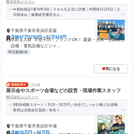
株式会社メイジン
⏩前給保証×賞与年3回｜スキルを正当に評価｜年間休日125日｜土
日祝休み｜健康経営優良法人...
千葉県千葉市美浜区若葉
月給47万5750円～57万410円
求める人材: 学歴不問！ブランクOK！ 建築・土木・空調衛生
設備・電気設備などジャ...
即日勤務OK
気になる
正社員
展示会やスポーツ会場などの設営・現場作業スタッフ
株式会社ユニティー
9割未経験スタート！月25～50万円／歩合でしっかり稼げる/資格
取得は全額会社負担／有名イ...
千葉県千葉市美浜区中瀬
月給25万円～50万円