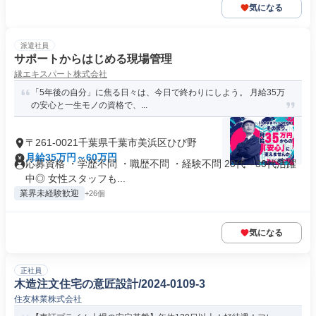
気になる
派遣社員
サポートからはじめる現場管理
縁エキスパート株式会社
「5年後の自分」に焦る日々は、今日で終わりにしよう。 月給35万
の安心と一生モノの資格で、...
〒261-0021千葉県千葉市美浜区ひび野
月給35万円～60万円
応募資格 ・学歴不問 ・職歴不問 ・経験不問 20代～30代活躍
中◎ 女性スタッフも...
業界未経験歓迎
+26個
気になる
正社員
木造注文住宅の意匠設計/2024-0109-3
住友林業株式会社