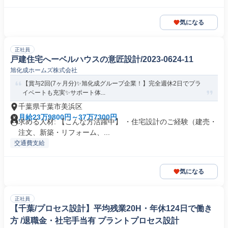
気になる
正社員
戸建住宅へーベルハウスの意匠設計/2023-0624-11
旭化成ホームズ株式会社
【賞与2回(7ヶ月分)✨旭化成グループ企業！】完全週休2日でプラ
イベートも充実✨サポート体...
千葉県千葉市美浜区
月給23万9800円～37万7300円
求める人材: 【こんな方活躍中】 ・住宅設計のご経験（建売・
注文、新築・リフォーム、...
交通費支給
気になる
正社員
【千葉/プロセス設計】平均残業20H・年休124日で働き
方 /退職金・社宅手当有 プラントプロセス設計