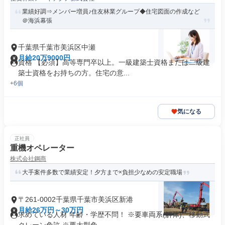
業績好調⇒メンバー増員♪住友林業グループ◆住宅図面の作成など
＠海浜幕張
千葉県千葉市美浜区中瀬
月給20万9000円
資格 【必須】高等専門卒以上。一級建築士資格または二級建
築士資格をお持ちの方。住宅の意...
+6個
気になる
正社員
重機オペレーター
株式会社鋼商
大手案件多数で業績安定！夕方まで×負担少なめの安定職場
〒261-0002千葉県千葉市美浜区新港
月給26万円～30万円
求めている人材 年齢・学歴不問！ ※要車両系(解体)、移動式