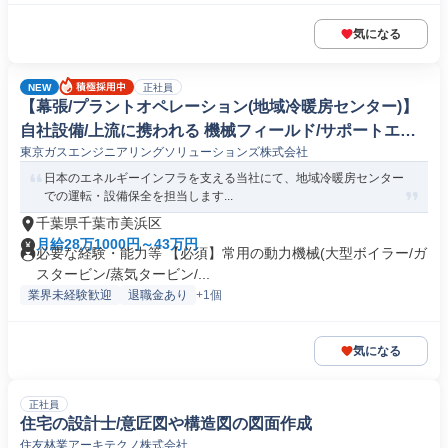
気になる
NEW
正社員
【幕張/プラントオペレーション(地域冷暖房センター)】
自社設備/上流に携われる 機械フィールド/サポートエン
東京ガスエンジニアリングソリューションズ株式会社
ジニア
日本のエネルギーインフラを支える当社にて、地域冷暖房センター
での運転・設備保全を担当します...
千葉県千葉市美浜区
月給28万1000円～43万円
必要な経験・能力等 【必須】常用の動力機械(大型ボイラー/ガ
スタービン/蒸気タービン/...
業界未経験歓迎
退職金あり
+1個
気になる
正社員
住宅の設計士/意匠図や構造図の図面作成
住友林業アーキテクノ株式会社