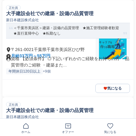
正社員
大手建設会社での建築・設備の品質管理
新日本建設株式会社
＜千葉市美浜区＞建築・設備の品質管理 ★施工管理経験者歓迎
★直行直帰中心 ★転勤なし
〒261-0021千葉県千葉市美浜区ひび野
月給33万円～55万円
資格 【必須条件】 ◎下記いずれかのご経験をお持ちの方 ・品
質管理のご経験 ・建築また...
年間休日120日以上
+9個
気になる
正社員
大手建設会社での建築・設備の品質管理
新日本建設株式会社
◎施工管理・設計・品質管理経験を活かせる専門ポジション◎工
程・予算管理なし！建築/設備の品...
ホーム
オファー
気になる