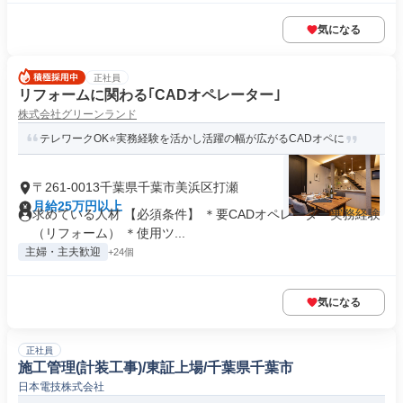
気になる
正社員
リフォームに関わる｢CADオペレーター｣
株式会社グリーンランド
テレワークOK⭐実務経験を活かし活躍の幅が広がるCADオペに
〒261-0013千葉県千葉市美浜区打瀬
月給25万円以上
求めている人材 【必須条件】 ＊要CADオペレーター実務経験
（リフォーム） ＊使用ツ...
主婦・主夫歓迎
+24個
気になる
正社員
施工管理(計装工事)/東証上場/千葉県千葉市
日本電技株式会社