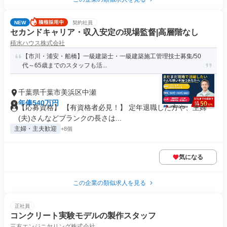
NEW
契約社員
セカンドキャリア・収入安定の現場監督|高層階なし
積水ハウス株式会社
【市川・浦安・船橋】一級建築士・一級建築施工管理技士募集/50
代～65歳までのスタッフも活...
千葉県千葉市美浜区中瀬
年俸540万円
【応募資格】 【有資格者必見！】 定年退職した方や、主婦
(夫)さんなどブランクの長さは...
主婦・主夫歓迎
+8個
気になる
この企業の類似求人を見る
正社員
コンクリート実験モデルの製作スタッフ
三友エンジニヤリング株式会社