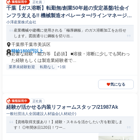
正社員
千葉【ガス溶断】転勤無/創業50年超の安定基盤/社会イ
ンフラ支える!! 機械製造オペレーター/ラインマネージャ
小澤産業株式会社
ー
産業機械や建機に使用される「極厚鋼板」のガス溶断加工をお任せ
します。図面通りに鋼板を切り出...
千葉県千葉市美浜区
時給1800円以上
必要な経験・能力等 【必須】 ■溶接・溶断に少しでも関わっ
た経験もしくは製造業経験者で...
業界未経験歓迎
転勤なし
+1個
気になる
正社員
経験が活かせる内装リフォームスタッフ/21987Ak
一般社団法人全国建設人材協会(人材紹介)
【資格取得支援あり！】経験・スキルを活かしたい方を歓迎しま
す！ ◎年間休日120日！ワー...