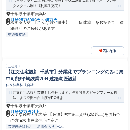
【東証プライム上場の安定基盤】年休120日以上！好待遇！フレッ
クスタイム制！福利厚生充実！
千葉県千葉市美浜区
月給25万5000円～45万円
求める人材: 【こんな方活躍中】 ・二級建築士をお持ちで、建
築設計のご経験がある方 ...
交通費支給
気になる
正社員
【注文住宅設計:千葉市】分業化でプランニングのみに集
中可能/平均残業20H 建築意匠設計
住友林業株式会社
注文住宅の設計業務をお任せします。当社独自のビッグフレーム構
法により空間の自由度がRC造よ...
千葉県千葉市美浜区
月給32万円以上
必要な経験・能力等 【必須】■建築士資格(2級以上)をお持ち
の方 ■木造戸建住宅の意匠...
業界未経験歓迎
退職金あり
+1個