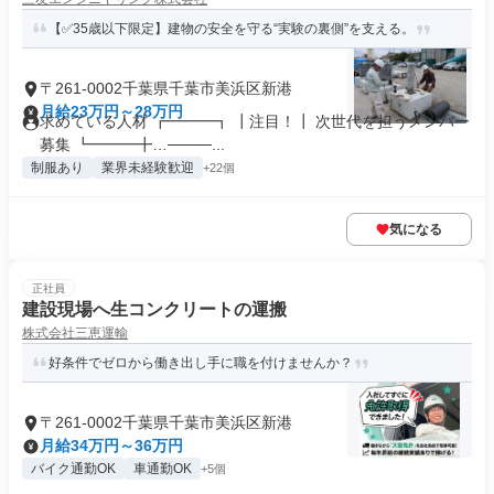
【✅35歳以下限定】建物の安全を守る“実験の裏側”を支える。
〒261-0002千葉県千葉市美浜区新港
月給23万円～28万円
求めている人材 ┏━━━┓ ┃注目！┃ 次世代を担うメンバー
募集 ┗━━━╋…────...
制服あり
業界未経験歓迎
+22個
気になる
正社員
建設現場へ生コンクリートの運搬
株式会社三恵運輸
好条件でゼロから働き出し手に職を付けませんか？
〒261-0002千葉県千葉市美浜区新港
月給34万円～36万円
バイク通勤OK
車通勤OK
+5個