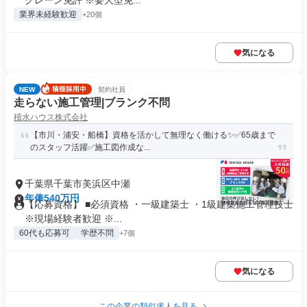
クレーン免許 ※要大型免...
業界未経験歓迎
+20個
気になる
NEW
契約社員
走らない施工管理|ブランク不問
積水ハウス株式会社
【市川・浦安・船橋】資格を活かして無理なく働ける✨✅65歳まで
のスタッフ活躍✅施工図作成な...
千葉県千葉市美浜区中瀬
年俸540万円
【応募資格】 ■必須資格 ・一級建築士 ・1級建築施工管理技士
※現場経験者歓迎 ※...
60代も応募可
学歴不問
+7個
気になる
この企業の類似求人を見る