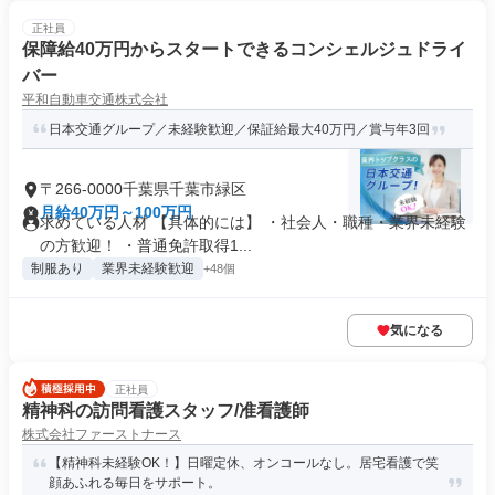
正社員
保障給40万円からスタートできるコンシェルジュドライ
バー
平和自動車交通株式会社
日本交通グループ／未経験歓迎／保証給最大40万円／賞与年3回
〒266-0000千葉県千葉市緑区
月給40万円～100万円
求めている人材 【具体的には】 ・社会人・職種・業界未経験
の方歓迎！ ・普通免許取得1...
制服あり
業界未経験歓迎
+48個
気になる
正社員
精神科の訪問看護スタッフ/准看護師
株式会社ファーストナース
【精神科未経験OK！】日曜定休、オンコールなし。居宅看護で笑
顔あふれる毎日をサポート。