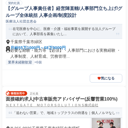
契約社員
【グループ人事責任者】経営陣直轄/人事部門立ち上げ/グ
ループ全体統括 人事企画/制度設計
医療法人社団圭恵会
在宅医療を中心に、医療・介護・福祉事業を展開する法人グループ
において、人事部長を募集いたし...
千葉県千葉市緑区
月給55万1000円～68万9000円
必要な経験・能力等 【必須】・人事部門における実務経験 ・
人事制度、人材育成、労務管理...
業界未経験歓迎
+6個
気になる
正社員
面接確約求人|中古車販売アドバイザー(反響営業100%)
ＮＥＸＴＧＡＴＥ ＭＯＴＯＲＳＯＬＵＴＩＯＮＳ株式会社
「追わない営業」で、地域トップクラスの待遇を｜個人ノルマなし