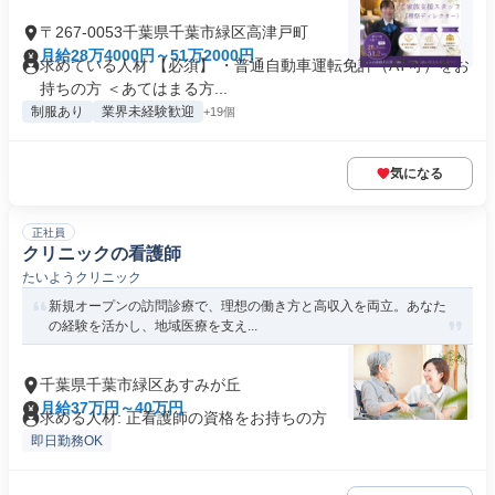
〒267-0053千葉県千葉市緑区高津戸町
月給28万4000円～51万2000円
求めている人材 【必須】 ・普通自動車運転免許（AT可）をお
持ちの方 ＜あてはまる方...
制服あり
業界未経験歓迎
+19個
気になる
正社員
クリニックの看護師
たいようクリニック
新規オープンの訪問診療で、理想の働き方と高収入を両立。あなた
の経験を活かし、地域医療を支え...
千葉県千葉市緑区あすみが丘
月給37万円～40万円
求める人材: 正看護師の資格をお持ちの方
即日勤務OK