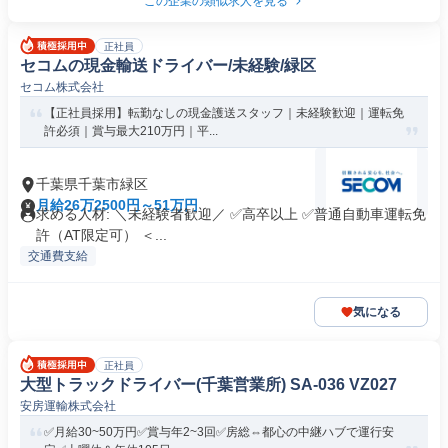
この企業の類似求人を見る
正社員
セコムの現金輸送ドライバー/未経験/緑区
セコム株式会社
【正社員採用】転勤なしの現金護送スタッフ｜未経験歓迎｜運転免
許必須｜賞与最大210万円｜平...
千葉県千葉市緑区
月給26万2500円～51万円
求める人材: ＼未経験者歓迎／ ✅高卒以上 ✅普通自動車運転免
許（AT限定可） ＜...
交通費支給
気になる
正社員
大型トラックドライバー(千葉営業所) SA-036 VZ027
安房運輸株式会社
✅月給30~50万円✅賞与年2~3回✅房総⇔都心の中継ハブで運行安