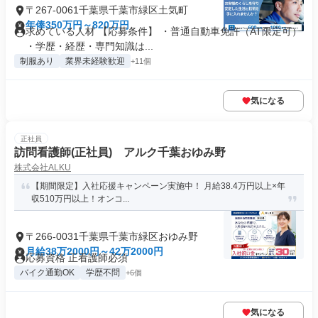
〒267-0061千葉県千葉市緑区土気町
年俸350万円～820万円
求めている人材 【応募条件】 ・普通自動車免許（AT限定可）
・学歴・経歴・専門知識は...
制服あり
業界未経験歓迎
+11個
気になる
正社員
訪問看護師(正社員) アルク千葉おゆみ野
株式会社ALKU
【期間限定】入社応援キャンペーン実施中！ 月給38.4万円以上×年
収510万円以上！オンコ...
〒266-0031千葉県千葉市緑区おゆみ野
月給38万2000円～42万2000円
応募資格 正看護師必須
バイク通勤OK
学歴不問
+6個
気になる