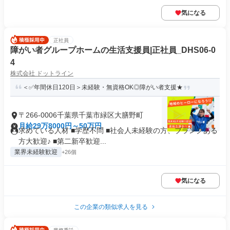
気になる
正社員
障がい者グループホームの生活支援員|正社員_DHS06-0
4
株式会社 ドットライン
＜✅年間休日120日＞未経験・無資格OK◎障がい者支援★
〒266-0006千葉県千葉市緑区大膳野町
月給29万8000円～50万円
求めている人材 ■学歴不問 ■社会⼈未経験の方、ブランクある
方大歓迎♪ ■第⼆新卒歓迎...
業界未経験歓迎
+26個
気になる
この企業の類似求人を見る