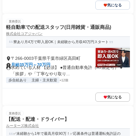
気になる
業務委託
軽自動車での配送スタッフ(日用雑貨・通販商品)
株式会社コアジャパン
寮あり月4万で即入居OK｜未経験から月収40万円スタート
〒266-0003千葉県千葉市緑区高田町
月給35万円～70万円
求めている人材 【必須】 ●普通自動車免許（AT限定可） ●
「挨拶」や「丁寧なやり取り...
歩合給あり
主婦・主夫歓迎
+12個
気になる
業務委託
【配送・配達・ドライバー】
ルーターズ株式会社
✅未経験から1年で最高月収90万！✅応募条件は普通運転免許証の