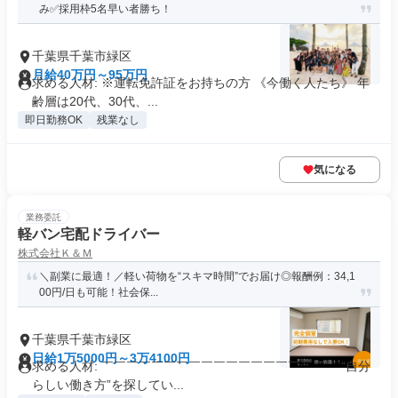
み✅採用枠5名早い者勝ち！
千葉県千葉市緑区
月給40万円～95万円
求める人材: ※運転免許証をお持ちの方 《今働く人たち》 年
齢層は20代、30代、...
即日勤務OK
残業なし
気になる
業務委託
軽バン宅配ドライバー
株式会社Ｋ＆Ｍ
＼副業に最適！／軽い荷物を“スキマ時間”でお届け◎報酬例：34,1
00円/日も可能！社会保...
千葉県千葉市緑区
日給1万5000円～3万4100円
求める人材: ￣￣￣￣￣￣￣￣￣￣￣￣￣￣￣￣￣￣￣ “自分
らしい働き方”を探してい...