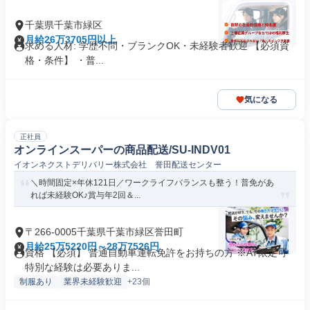
千葉県千葉市緑区
月給26万3705円以上
求める人材: 学歴不問・ブランクOK・未経験者歓迎 【必須資
格・条件】 ・普...
気になる
正社員
オンラインスーパーの商品配送/SU-INDV01
イオンネクストデリバリー株式会社 誉田配送センター
＼時間固定×年休121日／ワークライフバランスも整う！普免があ
れば未経験OK♪賞与年2回＆...
〒266-0005千葉県千葉市緑区誉田町
月給25万5220円～28万7526円
資格 【必須】 普通自動車運転免許をお持ちの方 ※AT限定可
特別な経験は必要ありま...
制服あり
業界未経験歓迎
+23個