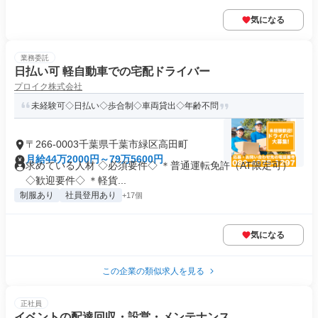
気になる
業務委託
日払い可 軽自動車での宅配ドライバー
プロイク株式会社
未経験可◇日払い◇歩合制◇車両貸出◇年齢不問
〒266-0003千葉県千葉市緑区高田町
月給44万2000円～79万5600円
求めている人材 ◇必須要件◇ ＊普通運転免許（AT限定可）
◇歓迎要件◇ ＊軽貨...
制服あり
社員登用あり
+17個
気になる
この企業の類似求人を見る
正社員
イベントの配達回収・設営・メンテナンス