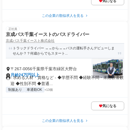
気になる
この企業の類似求人を見る
正社員
京成バス千葉イーストのバスドライバー
京成バス千葉イースト株式会社
トラックドライバー →→から→→バスの運転手さんデビューしま
せんか？？何歳からでもスタート...
〒267-0056千葉県千葉市緑区大野台
月給24万円以上
- 求める人材・資格など - ◆学歴不問 ◆経験不問・未経験者歓
迎 ◆性別不問 ◆普通...
制服あり
車通勤OK
+13個
気になる
この企業の類似求人を見る