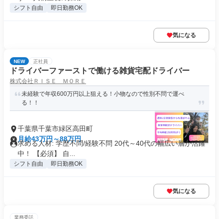
シフト自由
即日勤務OK
気になる
NEW
正社員
ドライバーファーストで働ける雑貨宅配ドライバー
株式会社ＲＩＳＥ ＭＯＲＥ
未経験で年収600万円以上狙える！小物なので性別不問で運べ
る！！
千葉県千葉市緑区高田町
月給43万円～88万円
求める人材: 学歴不問/経験不問 20代～40代の幅広い層が活躍
中！ 【必須】 自...
シフト自由
即日勤務OK
気になる
業務委託