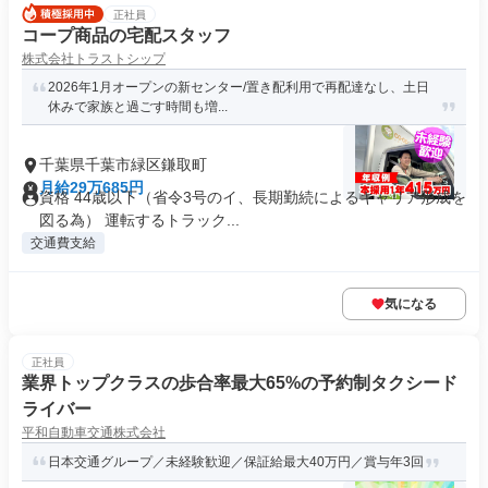
正社員
コープ商品の宅配スタッフ
株式会社トラストシップ
2026年1月オープンの新センター/置き配利用で再配達なし、土日
休みで家族と過ごす時間も増...
千葉県千葉市緑区鎌取町
月給29万685円
資格 44歳以下（省令3号のイ、長期勤続によるキャリア形成を
図る為） 運転するトラック...
交通費支給
気になる
正社員
業界トップクラスの歩合率最大65%の予約制タクシード
ライバー
平和自動車交通株式会社
日本交通グループ／未経験歓迎／保証給最大40万円／賞与年3回