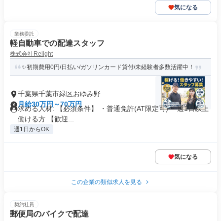
気になる
業務委託
軽自動車での配達スタッフ
株式会社Relight
✨初期費用0円/日払い/ガソリンカード貸付/未経験者多数活躍中！
千葉県千葉市緑区おゆみ野
月給30万円～70万円
求める人材: 【必須条件】 ・普通免許(AT限定可) ・週1日以上
働ける方 【歓迎...
週1日からOK
気になる
この企業の類似求人を見る
契約社員
郵便局のバイクで配達