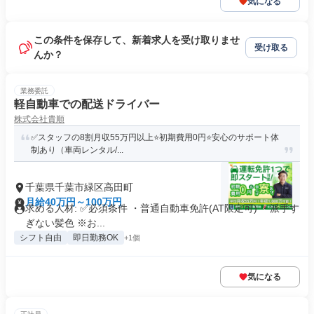
気になる
この条件を保存して、新着求人を受け取りませ
受け取る
んか？
業務委託
軽自動車での配送ドライバー
株式会社貴順
✅スタッフの8割月収55万円以上⭐️初期費用0円⭐️安心のサポート体
制あり（車両レンタル/...
千葉県千葉市緑区高田町
月給40万円～100万円
求める人材: ✅️必須条件 ・普通自動車免許(AT限定可) ・派手す
ぎない髪色 ※お...
シフト自由
即日勤務OK
+1個
気になる