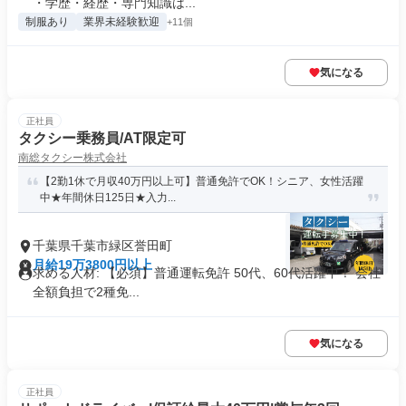
・学歴・経歴・専門知識は...
制服あり
業界未経験歓迎
+11個
気になる
正社員
タクシー乗務員/AT限定可
南総タクシー株式会社
【2勤1休で月収40万円以上可】普通免許でOK！シニア、女性活躍
中★年間休日125日★入力...
千葉県千葉市緑区誉田町
月給19万3800円以上
求める人材: 【必須】普通運転免許 50代、60代活躍中！ 会社
全額負担で2種免...
気になる
正社員