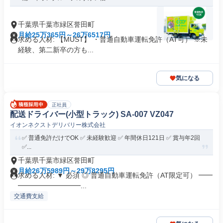
千葉県千葉市緑区誉田町
月給25万365円～26万6517円
求める人材: 【MUST】 ・普通自動車運転免許（AT可） ※未
経験、第二新卒の方も...
気になる
正社員
配送ドライバー(小型トラック) SA-007 VZ047
イオンネクストデリバリー株式会社
✅️ 普通免許だけでOK ✅️ 未経験歓迎 ✅️ 年間休日121日 ✅️ 賞与年2回
✅️...
千葉県千葉市緑区誉田町
月給26万5989円～29万8295円
求める人材: ▼ 必須 ◎ 普通自動車運転免許（AT限定可） ━━
━━━━━━━━━...
交通費支給