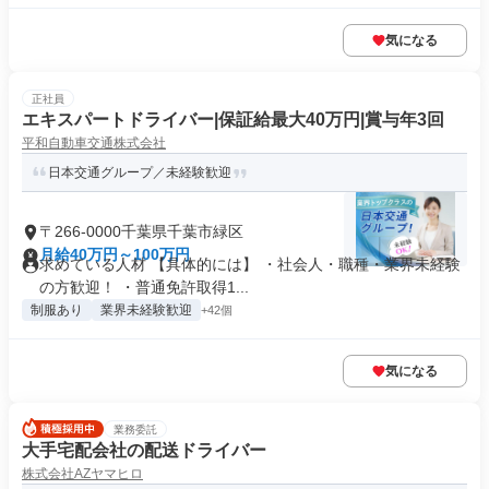
気になる
正社員
エキスパートドライバー|保証給最大40万円|賞与年3回
平和自動車交通株式会社
日本交通グループ／未経験歓迎
〒266-0000千葉県千葉市緑区
月給40万円～100万円
求めている人材 【具体的には】 ・社会人・職種・業界未経験
の方歓迎！ ・普通免許取得1...
制服あり
業界未経験歓迎
+42個
気になる
業務委託
大手宅配会社の配送ドライバー
株式会社AZヤマヒロ