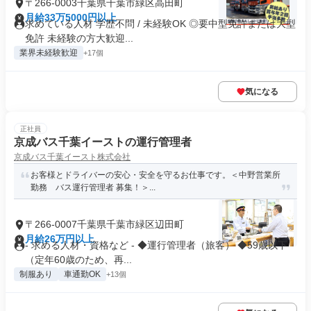
〒266-0003千葉県千葉市緑区高田町
月給33万5000円以上
求めている人材 学歴不問 / 未経験OK ◎要中型免許または大型
免許 未経験の方大歓迎...
業界未経験歓迎
+17個
気になる
正社員
京成バス千葉イーストの運行管理者
京成バス千葉イースト株式会社
お客様とドライバーの安心・安全を守るお仕事です。＜中野営業所
勤務 バス運行管理者 募集！＞...
〒266-0007千葉県千葉市緑区辺田町
月給26万円以上
- 求める人材・資格など - ◆運行管理者（旅客） ◆59歳以下
（定年60歳のため、再...
制服あり
車通勤OK
+13個