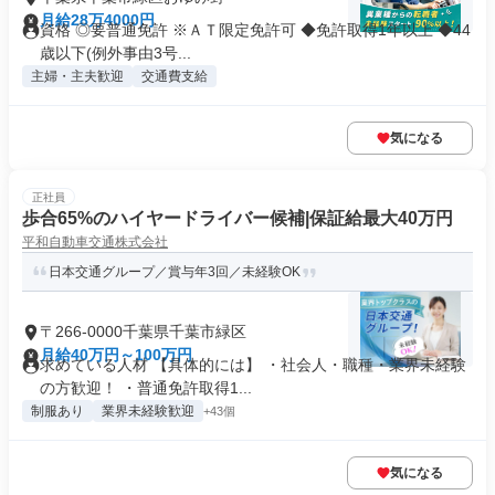
月給28万4000円
資格 ◎要普通免許 ※ＡＴ限定免許可 ◆免許取得1年以上 ◆44
歳以下(例外事由3号...
主婦・主夫歓迎
交通費支給
気になる
正社員
歩合65%のハイヤードライバー候補|保証給最大40万円
平和自動車交通株式会社
日本交通グループ／賞与年3回／未経験OK
〒266-0000千葉県千葉市緑区
月給40万円～100万円
求めている人材 【具体的には】 ・社会人・職種・業界未経験
の方歓迎！ ・普通免許取得1...
制服あり
業界未経験歓迎
+43個
気になる