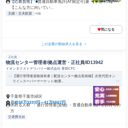
【応募資格】 ■普通自動車免許(AT限定可)要 【学歴不問】
【こんな方に向いてい...
主婦・主夫歓迎
+9個
気になる
この企業の類似求人を見る
正社員
物流センター管理者/拠点運営・正社員/ID13942
イオンネクストデリバリー株式会社 誉田CFC
【運行管理者資格保有者｜配送センター拠点長候補】次世代型オン
ラインスーパーマーケット/創業...
千葉県千葉市緑区
月給38万3333円～41万6667円
求める人材: ・運行管理者(貨物) ・普通自動車免許をお持ちの
方
交通費支給