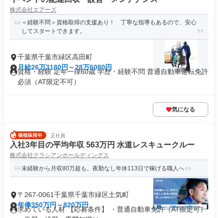
株式会社エアーズ
＜経験不問＞資格取得の支援あり！ 丁寧な指導もあるので、安心
してスタートできます。
千葉県千葉市緑区高田町
月給26万3180円～28万6080円
資格・経験 定年一律60歳 学歴・経験不問 普通自動車運転免許
必須（AT限定不可）
気になる
正社員
入社3年目の平均年収 563万円 水道レスキュークルー
株式会社クラシアンホールディングス
未経験から月収80万超も。夜勤なし年休113日で稼げる職人へ
〒267-0061千葉県千葉市緑区土気町
年俸350万円～820万円
求めている人材 【応募条件】 ・普通自動車免許（AT限定可）