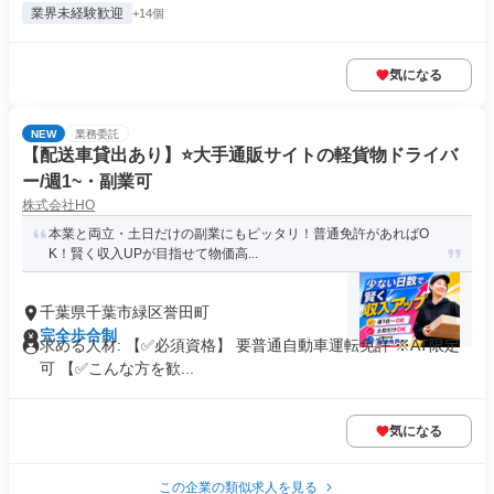
業界未経験歓迎
+14個
気になる
NEW
業務委託
【配送車貸出あり】⭐大手通販サイトの軽貨物ドライバ
ー/週1~・副業可
株式会社HO
本業と両立・土日だけの副業にもピッタリ！普通免許があればO
K！賢く収入UPが目指せて物価高...
千葉県千葉市緑区誉田町
完全歩合制
求める人材: 【✅必須資格】 要普通自動車運転免許 ※AT限定
可 【✅こんな方を歓...
気になる
この企業の類似求人を見る