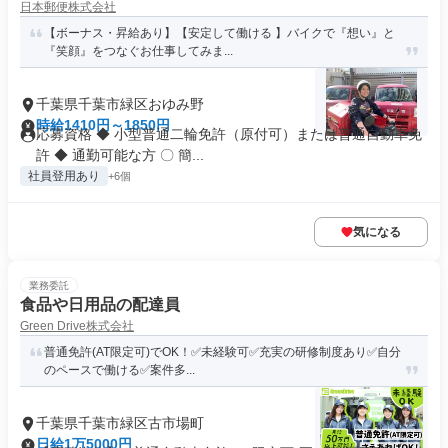
日本郵便株式会社
【ボーナス・昇給あり】【安定して働ける 】バイクで『想い』と
『笑顔』をつなぐお仕事してみま...
千葉県千葉市緑区おゆみ野
時給1410円～1850円
応募資格 ◆ 小型普通二輪免許（原付可）または普通自動車免
許 ◆ 通勤可能な方 〇 簡...
社員登用あり
+6個
気になる
業務委託
食品や日用品の配達員
Green Drive株式会社
普通免許(AT限定可)でOK！✅未経験可✅充実の研修制度あり✅自分
のペースで働ける✅案件多...
千葉県千葉市緑区古市場町
日給1万5000円