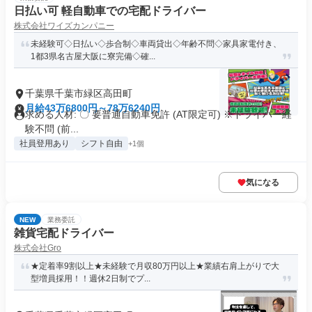
日払い可 軽自動車での宅配ドライバー
株式会社ワイズカンパニー
未経験可◇日払い◇歩合制◇車両貸出◇年齢不問◇家具家電付き、
1都3県名古屋大阪に寮完備◇確...
千葉県千葉市緑区高田町
月給43万6800円～78万6240円
求める人材: 〇 要普通自動車免許 (AT限定可) ※ドライバー経
験不問 (前...
社員登用あり
シフト自由
+1個
気になる
NEW
業務委託
雑貨宅配ドライバー
株式会社Gro
★定着率9割以上★未経験で月収80万円以上★業績右肩上がりで大
型増員採用！！週休2日制でプ...