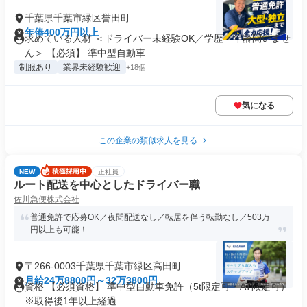
千葉県千葉市緑区誉田町
年俸400万円以上
求めている人材 ＜ドライバー未経験OK／学歴・年齢問いませ
ん＞ 【必須】 準中型自動車...
制服あり
業界未経験歓迎
+18個
気になる
この企業の類似求人を見る
NEW
正社員
ルート配送を中心としたドライバー職
佐川急便株式会社
普通免許で応募OK／夜間配送なし／転居を伴う転勤なし／503万
円以上も可能！
〒266-0003千葉県千葉市緑区高田町
月給24万8800円～32万3800円
資格 【必須資格】 準中型自動車免許（5t限定可・AT限定可）
※取得後1年以上経過 ...