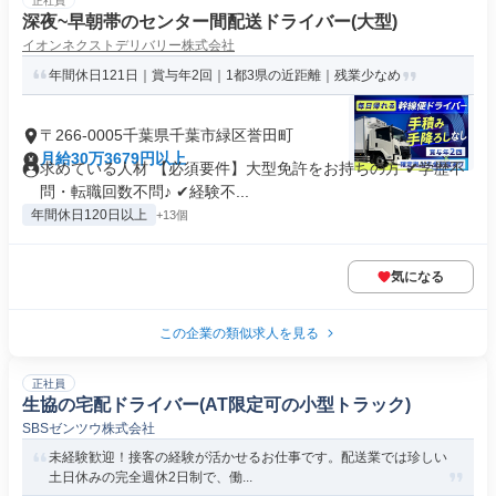
正社員
深夜~早朝帯のセンター間配送ドライバー(大型)
イオンネクストデリバリー株式会社
年間休日121日｜賞与年2回｜1都3県の近距離｜残業少なめ
〒266-0005千葉県千葉市緑区誉田町
月給30万3679円以上
求めている人材 【必須要件】大型免許をお持ちの方 ✔学歴不
問・転職回数不問♪ ✔経験不...
年間休日120日以上
+13個
気になる
この企業の類似求人を見る
正社員
生協の宅配ドライバー(AT限定可の小型トラック)
SBSゼンツウ株式会社
未経験歓迎！接客の経験が活かせるお仕事です。配送業では珍しい
土日休みの完全週休2日制で、働...