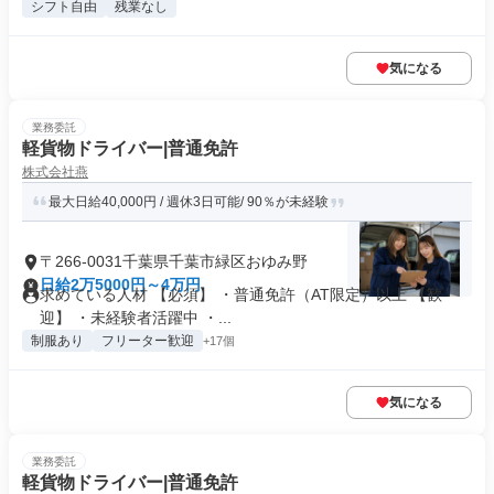
シフト自由
残業なし
気になる
業務委託
軽貨物ドライバー|普通免許
株式会社燕
最大日給40,000円 / 週休3日可能/ 90％が未経験
〒266-0031千葉県千葉市緑区おゆみ野
日給2万5000円～4万円
求めている人材 【必須】 ・普通免許（AT限定）以上 【歓
迎】 ・未経験者活躍中 ・...
制服あり
フリーター歓迎
+17個
気になる
業務委託
軽貨物ドライバー|普通免許