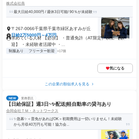
株式会社燕
最大日給40,000円 / 週休3日可能/ 90％が未経験
〒267-0066千葉県千葉市緑区あすみが丘
日給2万5000円～4万円
求めている人材 【必須】 ・普通免許（AT限定）以上 【歓
迎】 ・未経験者活躍中 ・...
制服あり
フリーター歓迎
+17個
気になる
この企業の類似求人を見る
NEW
業務委託
【日給保証】週3日~✨配送|軽自動車の貸与あり
合同会社ＴＭ・ネットワークス
✨急募✨＜普免があればOK＞初期費用は一切いりません！未経験
から月収40万円も可能！協力会...