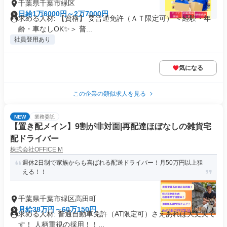
千葉県千葉市緑区
日給1万6000円～2万7000円
求める人材: 【資格】 要普通免許（ＡＴ限定可） ＜経験・年
齢・車なしOK✨＞ 普...
社員登用あり
気になる
この企業の類似求人を見る
NEW
業務委託
【置き配メイン】9割が非対面|再配達ほぼなしの雑貨宅
配ドライバー
株式会社OFFICE M
週休2日制で家族からも喜ばれる配送ドライバー！月50万円以上狙
える！！
千葉県千葉市緑区高田町
月給38万円～60万150円
求める人材: 普通自動車免許（AT限定可）さえあれば大丈夫で
す！ 人柄重視の採用！！...