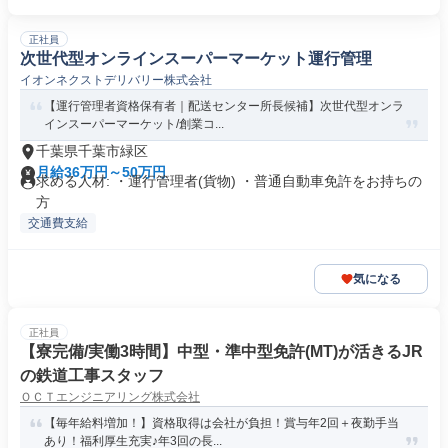
正社員
次世代型オンラインスーパーマーケット運行管理
イオンネクストデリバリー株式会社
【運行管理者資格保有者｜配送センター所長候補】次世代型オンラ
インスーパーマーケット/創業コ...
千葉県千葉市緑区
月給36万円～50万円
求める人材: ・運行管理者(貨物) ・普通自動車免許をお持ちの
方
交通費支給
気になる
正社員
【寮完備/実働3時間】中型・準中型免許(MT)が活きるJR
の鉄道工事スタッフ
ＯＣＴエンジニアリング株式会社
【毎年給料増加！】資格取得は会社が負担！賞与年2回＋夜勤手当
あり！福利厚生充実♪年3回の長...