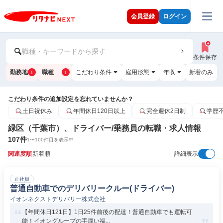
会員登録
ログイン
職種・キーワードから探す
条件保存
勤務地
職種
こだわり条件
雇用形態
年収
新着のみ
1
1
こだわり条件の追加設定を忘れていませんか？
土日祝休み
年間休日120日以上
完全週休2日制
学歴
緑区（千葉市）、ドライバー/乗務員の転職・求人情報
107
件
1
〜
100
件目を表示中
関連度順
新着順
詳細表示
正社員
普通自動車でのデリバリークルー(ドライバー)
イオンネクストデリバリー株式会社
【年間休日121日】1日25件前後の配達！普通自動車でも運転可
能！イオングループの手厚い福...