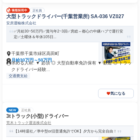
正社員
大型トラックドライバー(千葉営業所) SA-036 VZ027
安房運輸株式会社
✅月給30~50万円✅賞与年2~3回✅房総⇔都心の中継ハブで運行安
定✅土曜休＆年休105日...
千葉県千葉市緑区高田町
月給30万円～50万円
求める人材: ▼ 必須 ◎ 大型自動車免許保有 ▼ 歓迎 ◎ トラッ
クドライバー経験...
交通費支給
気になる
NEW
正社員
3tトラック(小型)ドライバー
荒木トラック運送株式会社
【14時退社／準中型or旧普通免許でOK】夕方から完全自由！