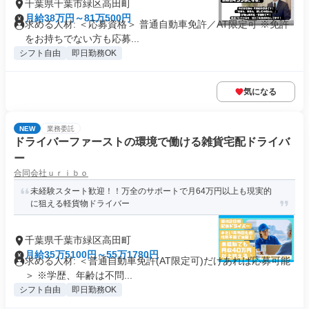
千葉県千葉市緑区高田町
月給38万円～81万500円
求める人材: ＜応募資格＞ 普通自動車免許／AT限定可 ※免許
をお持ちでない方も応募...
シフト自由
即日勤務OK
気になる
NEW
業務委託
ドライバーファーストの環境で働ける雑貨宅配ドライバ
ー
合同会社ｕｒｉｂｏ
未経験スタート歓迎！！万全のサポートで月64万円以上も現実的
に狙える軽貨物ドライバー
千葉県千葉市緑区高田町
月給35万5100円～55万1780円
求める人材: ＜普通自動車免許(AT限定可)だけあれば応募可能
＞ ※学歴、年齢は不問...
シフト自由
即日勤務OK