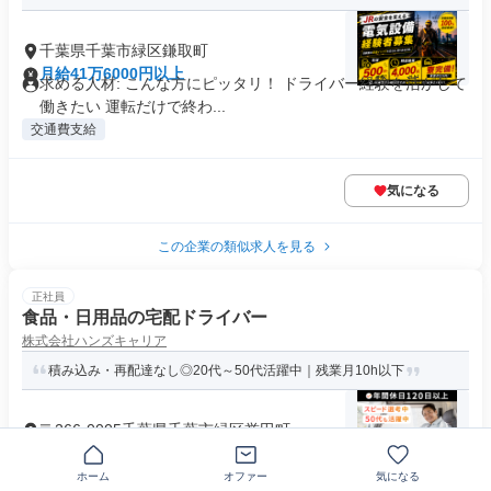
千葉県千葉市緑区鎌取町
月給41万6000円以上
求める人材: こんな方にピッタリ！ ドライバー経験を活かして
働きたい 運転だけで終わ...
交通費支給
気になる
この企業の類似求人を見る
正社員
食品・日用品の宅配ドライバー
株式会社ハンズキャリア
積み込み・再配達なし◎20代～50代活躍中｜残業月10h以下
〒266-0005千葉県千葉市緑区誉田町
月給27万3440円～30万8052円
求めている人材 【✅必須条件】 ・60歳未満の方 ※例外事由1
ホーム
オファー
気になる
号／定年60歳のため ...