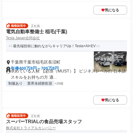
気になる
正社員
電気自動車整備士 稲毛(千葉)
Tesla Japan合同会社
最先端技術に触れながらキャリアUp！Tesla×AI×EV
千葉県千葉市稲毛区長沼町
年俸400万8円～700万8円
求めている人材 【必須（MUST）】 ビジネスレベルの 日本語
スキルをお持ちの方 適...
制服あり
業界未経験歓迎
+28個
気になる
正社員
スーパーTRIALの食品売場スタッフ
株式会社トライアルカンパニー