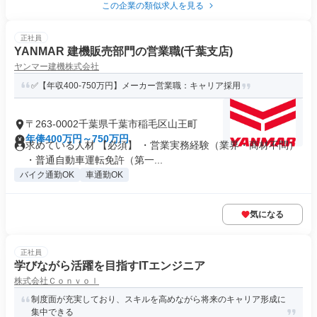
この企業の類似求人を見る
正社員
YANMAR 建機販売部門の営業職(千葉支店)
ヤンマー建機株式会社
✅【年収400-750万円】メーカー営業職：キャリア採用
〒263-0002千葉県千葉市稲毛区山王町
年俸400万円～750万円
求めている人材 【必須】 ・営業実務経験（業界・商材不問）
・普通自動車運転免許（第一...
バイク通勤OK
車通勤OK
気になる
正社員
学びながら活躍を目指すITエンジニア
株式会社Ｃｏｎｖｏｌ
制度面が充実しており、スキルを高めながら将来のキャリア形成に
集中できる