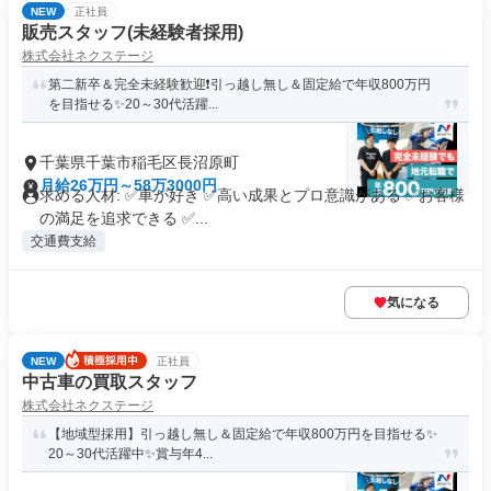
NEW
正社員
販売スタッフ(未経験者採用)
株式会社ネクステージ
第二新卒＆完全未経験歓迎❗引っ越し無し＆固定給で年収800万円
を目指せる✨20～30代活躍...
千葉県千葉市稲毛区長沼原町
月給26万円～58万3000円
求める人材: ✅車が好き ✅高い成果とプロ意識がある ✅お客様
の満足を追求できる ✅...
交通費支給
気になる
NEW
正社員
中古車の買取スタッフ
株式会社ネクステージ
【地域型採用】引っ越し無し＆固定給で年収800万円を目指せる✨
20～30代活躍中✨賞与年4...