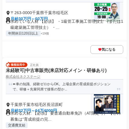
〒263-0000千葉県千葉市稲毛区
月給30万円～60万円
求めている人材 【必須】 ・1級管工事施工管理技士 （または1
級建築施工管理技士） ・...
年間休日120日以上
+19個
気になる
正社員
未経験可|中古車販売(来店対応メイン・研修あり)
株式会社ネクステージ
⏩️車の知識、経験ゼロからOK。上場企業の育成前提ポジション
で、研修＋先輩同席で接客の型か...
千葉県千葉市稲毛区長沼原町
月給32万円～64万4000円
求める人材: 【必須】 要普通自動車免許（AT限定可） 【この
募集は“育成前提の完...
交通費支給