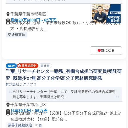
千葉県千葉市稲毛区
月給20万6000円～65万円
求める人材: 必須 ・業界未経験OK 歓迎 ・小売業の経験がある
方 ・店長経験があ...
交通費支給
気になる
NEW
正社員
千葉_リサーチセンター勤務_有機合成担当研究員/受託研
究_残業少or無 高分子化学/高分子素材研究開発
株式会社テクノプロ
自社リサーチセンター（千葉）にて、受託開発専任の有機合成研究
員を募集します。千葉拠点は研究...
千葉県千葉市稲毛区
月給30万円～56万円
必要な経験・能力等 【必須】低分子高分子合成経験2年以上※
合成検討含む 【歓迎】受託合...
業界未経験歓迎
+6個