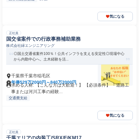
気になる
正社員
国交省案件での行政事務補助業務
株式会社緑エンジニアリング
◎国土交通省案件100％！公共インフラを支える安定性◎現場中心
から内勤中心へ。土木経験を活...
千葉県千葉市稲毛区
年俸529万2000円～840万2000円
求める人材: 【こんな方は大歓迎！】 【必須条件】 ・道路工
事または河川工事の経験...
交通費支給
気になる
正社員
千葉エリアの内装工/SRX/F/KM17