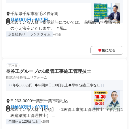
千葉県千葉市稲毛区長沼町
月給35万円～65万円
求めている人材 ⭐提示給与については、 前職給与・役職考慮
のうえ決定いたします。 ＊職...
歩合給あり
ランチタイム
+23個
気になる
正社員
長谷工グループの1級管工事施工管理技士
株式会社長谷工リフォーム
年収580万円~◆年間休日130日以上◆早朝/深夜工事なし
〒263-0000千葉県千葉市稲毛区
月給30万円～60万円
求めている人材 【必須】 ・1級管工事施工管理技士 （または1
級建築施工管理技士） ...
年間休日120日以上
+20個