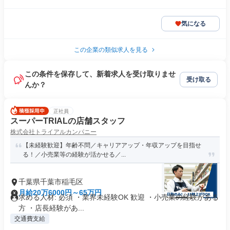
気になる
この企業の類似求人を見る
この条件を保存して、新着求人を受け取りませ
受け取る
んか？
正社員
スーパーTRIALの店舗スタッフ
株式会社トライアルカンパニー
【未経験歓迎】年齢不問／キャリアアップ・年収アップを目指せ
る！／小売業等の経験が活かせる／...
千葉県千葉市稲毛区
月給20万6000円～65万円
求める人材: 必須 ・業界未経験OK 歓迎 ・小売業の経験がある
方 ・店長経験があ...
交通費支給