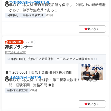
年俸400万8円～700万8円
求めている人材 普通運転免許証を保持し、2年以上の運転経歴
があり、無事故無違反であるこ...
制服あり
業界未経験歓迎
+27個
気になる
正社員
葬祭プランナー
株式会社金宝堂
年休115日／完休2日／希望休制・土日休みOK／未経験歓迎☆
〒263-0001千葉県千葉市稲毛区長沼原町
月給26万円～80万円
求めている人材 《 未経験・第二新卒大歓迎！ 》 ◆学歴不
問・経験不問・資格不問 ◆普...
業界未経験歓迎
+34個
気になる