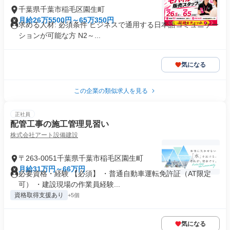
千葉県千葉市稲毛区園生町
月給26万5500円～65万350円
求める人材: 必須条件 ビジネスで通用する日本語コミュニケー
ションが可能な方 N2～...
気になる
この企業の類似求人を見る
正社員
配管工事の施工管理見習い
株式会社アート設備建設
〒263-0051千葉県千葉市稲毛区園生町
月給31万円～66万円
必要資格・経験 【必須】 ・普通自動車運転免許証（AT限定
可） ・建設現場の作業員経験...
資格取得支援あり
+5個
気になる