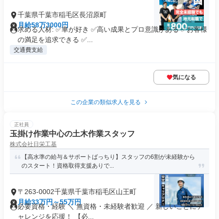
千葉県千葉市稲毛区長沼原町
月給58万3000円
求める人材: ✅車が好き ✅高い成果とプロ意識がある ✅お客様
の満足を追求できる ✅...
交通費支給
気になる
この企業の類似求人を見る
正社員
玉掛け作業中心の土木作業スタッフ
株式会社日栄工基
【高水準の給与＆サポートばっちり】スタッフの6割が未経験から
のスタート！資格取得支援ありで...
〒263-0002千葉県千葉市稲毛区山王町
月給33万円～55万円
必要資格・経験 ＼ 無資格・未経験者歓迎 ／ 新しいことにチ
ャレンジを応援！ 【必...