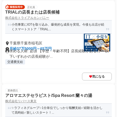
正社員
TRIALの店長または店長候補
株式会社トライアルカンパニー
小売事業にIOTを取り込み、爆発的な成長を実現。今後も出店が続
くスマートストア「TRIAL...
千葉県千葉市稲毛区
月給37万5000円～65万円
求める人材: 必須 【学歴・年齢不問】店長経験がある方 ～以
下いずれかの店長経験が...
交通費支給
気になる
業務委託
アロマエステセラピスト/Spa Resort 蘭々の湯
株式会社リバース東京
✨️ラフィネグループ✨1分単位でしっかり報酬支給✅経験を活かし
て高時給✅️新しいスタート！...