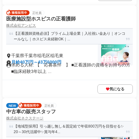
正社員
医療施設型ホスピスの正看護師
株式会社アンビス
【正看護師資格必須】プライム上場企業｜入社祝い金あり｜オンコ
ールなし｜ホスピス未経験OK｜...
千葉県千葉市稲毛区稲毛東
月給40万円～43万6000円
求める人材: 【 応募条件 】 ■正看護師の資格をお持ちの方
■臨床経験3年以上 ...
気になる
NEW
正社員
中古車の販売スタッフ
株式会社ネクステージ
【地域型採用】引っ越し無し＆固定給で年収800万円を目指せる✨
20～30代活躍中✨賞与年4...