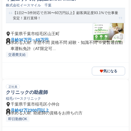
株式会社イースマイル 千葉
【1日2〜3件対応で月36〜60万円以上】顧客満足度93.1%で仕事量
安定！直行直帰！
千葉県千葉市稲毛区山王町
月給36万円～65万円
求める人材: 学歴不問 資格不問 経験・知識不問 ※要普通自動
車運転免許（AT限定可...
交通費支給
気になる
正社員
クリニックの助産師
稲毛バースクリニック
千葉県千葉市稲毛区小仲台
月給42万2300円以上
求める人材: 助産師の資格をお持ちの方
即日勤務OK