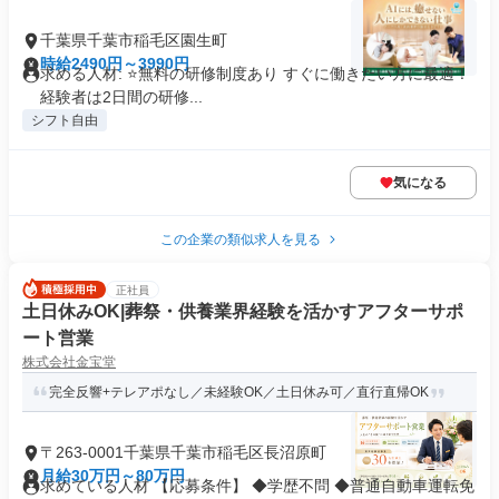
千葉県千葉市稲毛区園生町
時給2490円～3990円
求める人材: ⭐️無料の研修制度あり すぐに働きたい方に最適！
経験者は2日間の研修...
シフト自由
気になる
この企業の類似求人を見る
正社員
土日休みOK|葬祭・供養業界経験を活かすアフターサポ
ート営業
株式会社金宝堂
完全反響+テレアポなし／未経験OK／土日休み可／直行直帰OK
〒263-0001千葉県千葉市稲毛区長沼原町
月給30万円～80万円
求めている人材 【応募条件】 ◆学歴不問 ◆普通自動車運転免