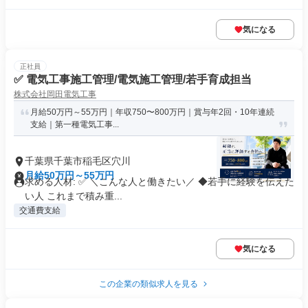
気になる
正社員
✅ 電気工事施工管理/電気施工管理/若手育成担当
株式会社岡田電気工事
月給50万円～55万円｜年収750〜800万円｜賞与年2回・10年連続
支給｜第一種電気工事...
千葉県千葉市稲毛区穴川
月給50万円～55万円
求める人材: ✅ ＼こんな人と働きたい／ ◆若手に経験を伝えた
い人 これまで積み重...
交通費支給
気になる
この企業の類似求人を見る