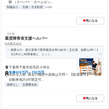
験 （スーパー・ホームセン...
制服あり
主婦・主夫歓迎
+24個
気になる
正社員
重度障害者支援ヘルパー
hub株式会社
残業ゼロ・直行直帰で業界最高水準の給与！正社員、副業もOK！1
日1件のご利用者様と、じっく...
千葉県千葉市稲毛区小仲台
年俸420万円～700万円
求める人材: 過去の職歴や資格は不問！ 【歓迎要件】 ・普通
自動車免許(AT限定可...
残業なし
交通費支給
気になる