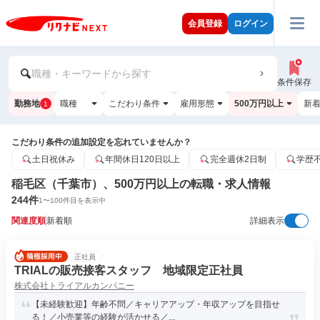
会員登録
ログイン
職種・キーワードから探す
条件保存
勤務地
職種
こだわり条件
雇用形態
500万円以上
新
1
こだわり条件の追加設定を忘れていませんか？
土日祝休み
年間休日120日以上
完全週休2日制
学歴
稲毛区（千葉市）、500万円以上の転職・求人情報
244
件
1
〜
100
件目を表示中
関連度順
新着順
詳細表示
正社員
TRIALの販売接客スタッフ 地域限定正社員
株式会社トライアルカンパニー
【未経験歓迎】年齢不問／キャリアアップ・年収アップを目指せ
る！／小売業等の経験が活かせる／...