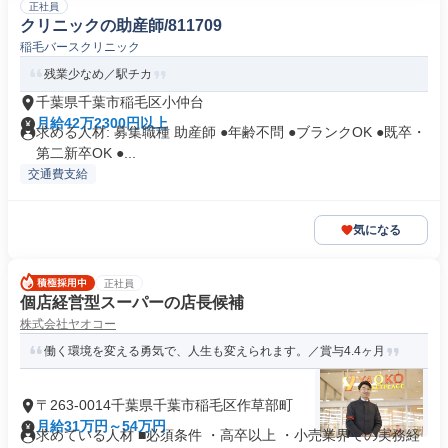
正社員
クリニックの助産師/811709
稲毛バースクリニック
残業少なめ／駅チカ
千葉県千葉市稲毛区小仲台
月給42万2300円以上
求める人材: 募集職種 助産師 ●年齢不問 ●ブランクOK ●既卒・
第二新卒OK ●...
交通費支給
気になる
正社員
個店経営型スーパーの店長候補
株式会社ヤオコー
働く環境を変える勇気で、人生も変えられます。／賞与4.4ヶ月
〒263-0014千葉県千葉市稲毛区作草部町
月給31万円～54万円
求めている人材 ■必須条件 ・高卒以上 ・小売業界での実務経