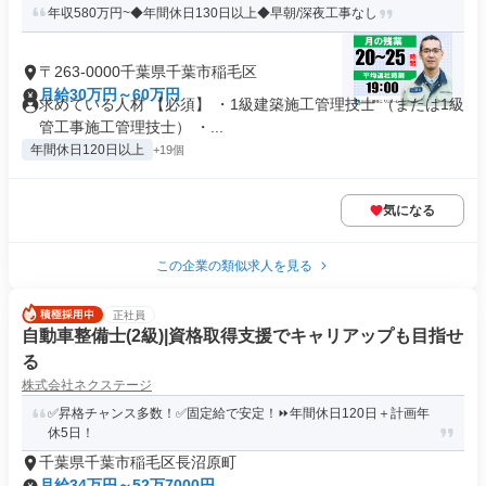
年収580万円~◆年間休日130日以上◆早朝/深夜工事なし
〒263-0000千葉県千葉市稲毛区
月給30万円～60万円
求めている人材 【必須】 ・1級建築施工管理技士 （または1級
管工事施工管理技士） ・...
年間休日120日以上
+19個
気になる
この企業の類似求人を見る
正社員
自動車整備士(2級)|資格取得支援でキャリアップも目指せ
る
株式会社ネクステージ
✅昇格チャンス多数！✅固定給で安定！⏩️年間休日120日＋計画年
休5日！
千葉県千葉市稲毛区長沼原町
月給34万円～52万7000円