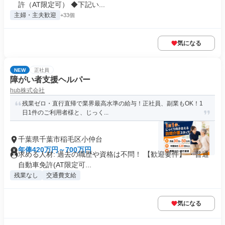
許（AT限定可） ◆下記い...
主婦・主夫歓迎
+33個
気になる
NEW
正社員
障がい者支援ヘルパー
hub株式会社
残業ゼロ・直行直帰で業界最高水準の給与！正社員、副業もOK！1
日1件のご利用者様と、じっく...
千葉県千葉市稲毛区小仲台
年俸420万円～700万円
求める人材: 過去の職歴や資格は不問！ 【歓迎要件】 ・普通
自動車免許(AT限定可...
残業なし
交通費支給
気になる