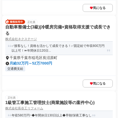
気になる
正社員
自動車整備士(3級)|冷暖房完備×資格取得支援で成長でき
る
株式会社ネクステージ
✅接客なし！資格を活かして成長できる！✅固定給で年収800万円
以上可！⏩️年間休日120日...
千葉県千葉市稲毛区長沼原町
月給32万円～52万7000円
交通費支給
気になる
正社員
1級管工事施工管理技士(商業施設等の案件中心)
株式会社長谷工リフォーム
年収580万円~◆年間休日130日以上◆早朝/深夜工事なし