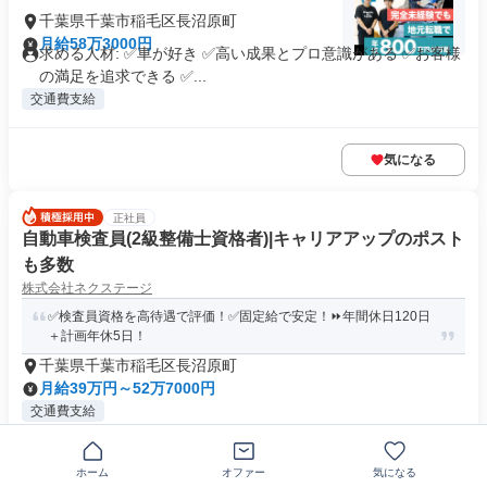
千葉県千葉市稲毛区長沼原町
月給58万3000円
求める人材: ✅車が好き ✅高い成果とプロ意識がある ✅お客様
の満足を追求できる ✅...
交通費支給
気になる
正社員
自動車検査員(2級整備士資格者)|キャリアアップのポスト
も多数
株式会社ネクステージ
✅検査員資格を高待遇で評価！✅固定給で安定！⏩️年間休日120日
＋計画年休5日！
千葉県千葉市稲毛区長沼原町
月給39万円～52万7000円
交通費支給
気になる
ホーム
オファー
気になる