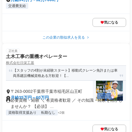
交通費支給
気になる
この企業の類似求人を見る
正社員
土木工事の重機オペレーター
株式会社日栄工基
【スタッフの4割が未経験スタート】移動式クレーン免許または車
両系建設機械資格ある方歓迎！【...
〒263-0002千葉県千葉市稲毛区山王町
月給35万円～60万円
必要資格・経験 ＼ 有資格者歓迎 ／ その知識・経験を活かし
ませんか？ 【必須】 ...
資格取得支援あり
転勤なし
+2個
気になる