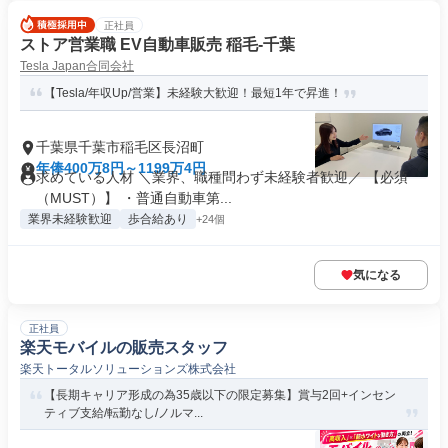
正社員
ストア営業職 EV自動車販売 稲毛-千葉
Tesla Japan合同会社
【Tesla/年収Up/営業】未経験大歓迎！最短1年で昇進！
千葉県千葉市稲毛区長沼町
年俸400万8円～1199万4円
求めている人材 ＼業界、職種問わず未経験者歓迎／ 【必須
（MUST）】 ・普通自動車第...
業界未経験歓迎
歩合給あり
+24個
気になる
正社員
楽天モバイルの販売スタッフ
楽天トータルソリューションズ株式会社
【長期キャリア形成の為35歳以下の限定募集】賞与2回+インセン
ティブ支給/転勤なし/ノルマ...