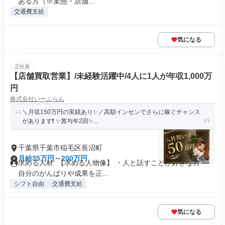
ある方（※業態・店舗...
交通費支給
気になる
正社員
【店舗買取営業】/未経験活躍中/4人に1人が年収1,000万
円
株式会社いーふらん
＼月収150万円の実績あり✨／高額インセンでさらに稼ぐチャンス
があります❗ ✨賞与年2回✨...
千葉県千葉市稲毛区長沼町
月給35万円～200万円
求める人材: 【求める人物像】 ・人と話すことが好きな方 ・
自分のがんばりや成果を正...
シフト自由
交通費支給
気になる