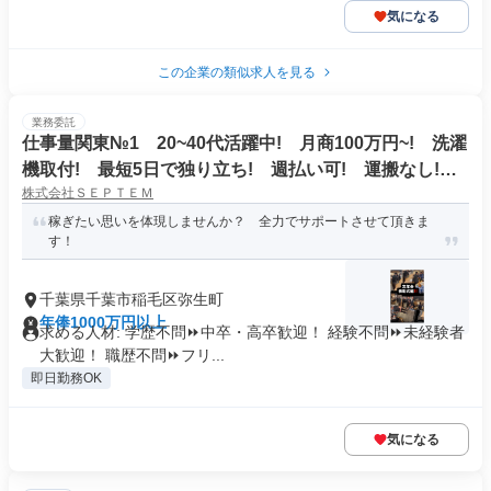
気になる
この企業の類似求人を見る
業務委託
仕事量関東№1 20~40代活躍中! 月商100万円~! 洗濯
機取付! 最短5日で独り立ち! 週払い可! 運搬なし!
株式会社ＳＥＰＴＥＭ
直行直帰!
稼ぎたい思いを体現しませんか？ 全力でサポートさせて頂きま
す！
千葉県千葉市稲毛区弥生町
年俸1000万円以上
求める人材: 学歴不問⏩中卒・高卒歓迎！ 経験不問⏩未経験者
大歓迎！ 職歴不問⏩フリ...
即日勤務OK
気になる