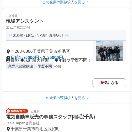
この企業の類似求人を見る
正社員
現場アシスタント
エムズ株式会社
未経験×日払い可×直行直帰OK！
〒263-0000千葉県千葉市稲毛区
日給1万5000円～2万5000円
資格 ◆未経験大歓迎！ ◆年齢や学歴不問！
業界未経験歓迎
学歴不問
+5個
気になる
この企業の類似求人を見る
正社員
電気自動車販売の事務スタッフ|稲毛(千葉)
Tesla Japan合同会社
千葉県千葉市稲毛区長沼町