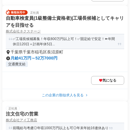
正社員
自動車検査員(1級整備士資格者)|工場長候補としてキャリ
アを目指せる
株式会社ネクステージ
✅工場長候補募集！年収800万円以上可！✅固定給で安定！⏩️年間
休日120日＋計画年休5日...
千葉県千葉市稲毛区長沼原町
月給41万円～52万7000円
交通費支給
気になる
この企業の類似求人を見る
正社員
注文住宅の営業
株式会社アイ工務店
前職給与考慮◎年収1000万円以上も可◎年末年始16連休あり