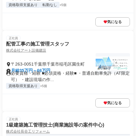
資格取得支援あり
転勤なし
+5個
気になる
正社員
配管工事の施工管理スタッフ
株式会社アート設備建設
〒263-0051千葉県千葉市稲毛区園生町
月給35万円～66万円
必要資格・経験 ■必須資格・経験■ ・普通自動車免許（AT限定
可） ・建設現場の作...
資格取得支援あり
+5個
気になる
正社員
1級建築施工管理技士(商業施設等の案件中心)
株式会社長谷工リフォーム